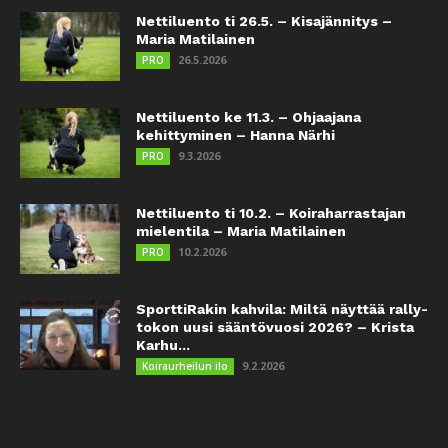
Nettiluento ti 26.5. – Kisajännitys –
Maria Matilainen
26.5.2026
PRO
Nettiluento ke 11.3. – Ohjaajana
kehittyminen – Hanna Närhi
9.3.2026
PRO
Nettiluento ti 10.2. – Koiraharrastajan
mielentila – Maria Matilainen
10.2.2026
PRO
SporttiRakin kahvila: Miltä näyttää rally-
tokon uusi sääntövuosi 2026? – Krista
Karhu...
9.2.2026
Koiraurheilun ilo