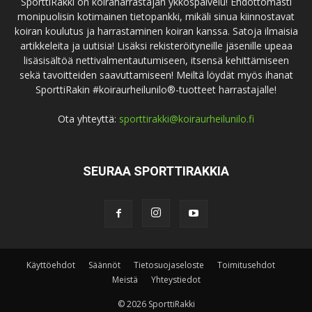
SporttiRakki on koiraharrastajan ykköspalvelu! Ehdottomasti
monipuolisin kotimainen tietopankki, mikäli sinua kiinnostavat
koiran koulutus ja harrastaminen koiran kanssa. Satoja ilmaisia
artikkeleita ja uutisia! Lisäksi rekisteröityneille jäsenille upeaa
lisäsisältöä nettivalmentautumiseen, itsensä kehittämiseen
sekä tavoitteiden saavuttamiseen! Meiltä löydät myös ihanat
SporttiRakin #koiraurheilunilo®-tuotteet harrastajalle!
Ota yhteyttä:
sporttirakki@koiraurheilunilo.fi
SEURAA SPORTTIRAKKIA
Käyttöehdot
Säännöt
Tietosuojaseloste
Toimitusehdot
Meistä
Yhteystiedot
© 2026 SporttiRakki