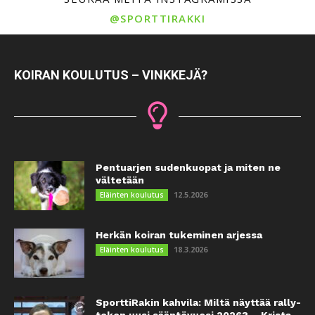
@SPORTTIRAKKI
KOIRAN KOULUTUS – VINKKEJÄ?
Pentuarjen sudenkuopat ja miten ne
vältetään
12.5.2026
Eläinten koulutus
Herkän koiran tukeminen arjessa
18.3.2026
Eläinten koulutus
SporttiRakin kahvila: Miltä näyttää rally-