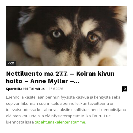
PRO
Nettiluento ma 27.7. – Koiran kivun
hoito – Anne Myller –...
SporttiRakki Toimitus
-
15.6.2026
0
Luennolla käsitellään pennun fyysistä kasvua ja kehitystä sekä
sopivan liikunnan suunnittelua pennulle, kun tavoitteena on
tulevaisuudessa koiraharrastuksiin osallistuminen. Luennoitsijana
eläinten kouluttaja ja eläinfysioterapeutti Milka Tauru. Lue
luennosta lisää
tapahtumakalenteristamme
.