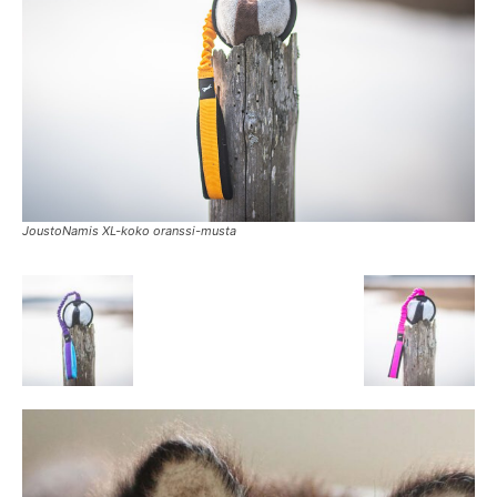
JoustoNamis XL-koko oranssi-musta