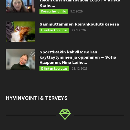
tokon uusi sääntövuosi 2026? – Krista
Karhu...
9.2.2026
Koiraurheilun ilo
Sammuttaminen koirankoulutuksessa
22.1.2026
Eläinten koulutus
SporttiRakin kahvila: Koiran
käyttäytyminen ja oppiminen – Sofia
Haapanen, Nina Laiho...
21.12.2025
Eläinten koulutus
HYVINVOINTI & TERVEYS