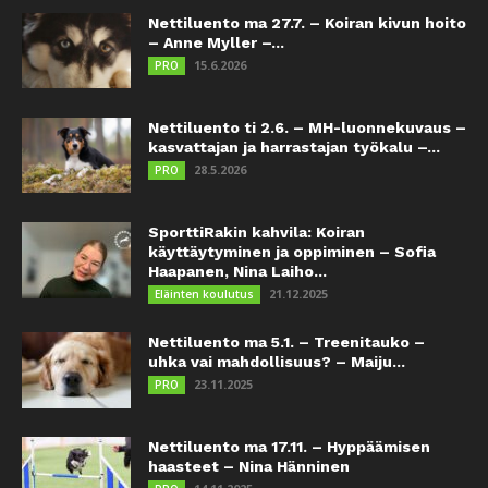
Nettiluento ma 27.7. – Koiran kivun hoito
– Anne Myller –...
15.6.2026
PRO
Nettiluento ti 2.6. – MH-luonnekuvaus –
kasvattajan ja harrastajan työkalu –...
28.5.2026
PRO
SporttiRakin kahvila: Koiran
käyttäytyminen ja oppiminen – Sofia
Haapanen, Nina Laiho...
21.12.2025
Eläinten koulutus
Nettiluento ma 5.1. – Treenitauko –
uhka vai mahdollisuus? – Maiju...
23.11.2025
PRO
Nettiluento ma 17.11. – Hyppäämisen
haasteet – Nina Hänninen