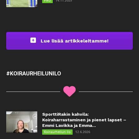
14.11.2025
PRO
Lue lisää artikkeleitamme!
#KOIRAURHEILUNILO
SporttiRakin kahvila:
Koiraharrastaminen ja pienet lapset –
Emmi Lavikka ja Emma...
12.6.2026
Koiraurheilun ilo