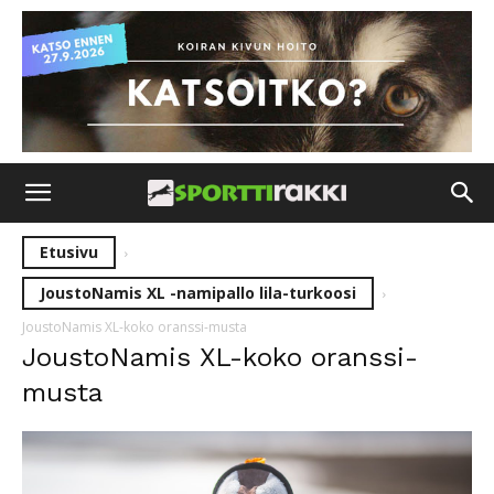
Etusivu
JoustoNamis XL -namipallo lila-turkoosi
JoustoNamis XL-koko oranssi-musta
JoustoNamis XL-koko oranssi-
musta