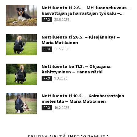
Nettiluento ti 2.6. – MH-luonnekuvaus –
kasvattajan ja harrastajan työkalu –...
28.5.2026
PRO
Nettiluento ti 26.5. – Kisajännitys –
Maria Matilainen
26.5.2026
PRO
Nettiluento ke 11.3. – Ohjaajana
kehittyminen – Hanna Närhi
9.3.2026
PRO
Nettiluento ti 10.2. – Koiraharrastajan
mielentila – Maria Matilainen
10.2.2026
PRO
SEURAA MEITÄ INSTAGRAMISSA