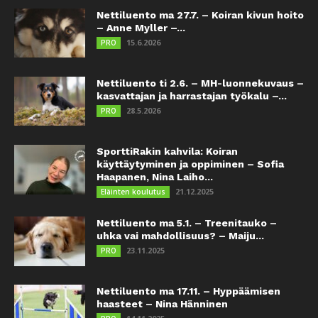
Nettiluento ma 27.7. – Koiran kivun hoito
– Anne Myller –...
15.6.2026
PRO
Nettiluento ti 2.6. – MH-luonnekuvaus –
kasvattajan ja harrastajan työkalu –...
28.5.2026
PRO
SporttiRakin kahvila: Koiran
käyttäytyminen ja oppiminen – Sofia
Haapanen, Nina Laiho...
21.12.2025
Eläinten koulutus
Nettiluento ma 5.1. – Treenitauko –
uhka vai mahdollisuus? – Maiju...
23.11.2025
PRO
Nettiluento ma 17.11. – Hyppäämisen
haasteet – Nina Hänninen