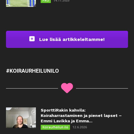
14.11.2025
PRO
Lue lisää artikkeleitamme!
#KOIRAURHEILUNILO
SporttiRakin kahvila:
Koiraharrastaminen ja pienet lapset –
Emmi Lavikka ja Emma...
12.6.2026
Koiraurheilun ilo