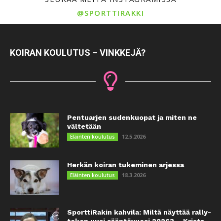
@SPORTTIRAKKI
KOIRAN KOULUTUS – VINKKEJÄ?
Pentuarjen sudenkuopat ja miten ne
vältetään
12.5.2026
Eläinten koulutus
Herkän koiran tukeminen arjessa
18.3.2026
Eläinten koulutus
SporttiRakin kahvila: Miltä näyttää rally-