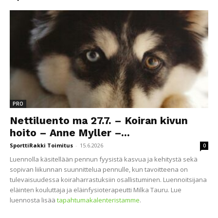
PRO
Nettiluento ma 27.7. – Koiran kivun
hoito – Anne Myller –...
SporttiRakki Toimitus
-
15.6.2026
0
Luennolla käsitellään pennun fyysistä kasvua ja kehitystä sekä
sopivan liikunnan suunnittelua pennulle, kun tavoitteena on
tulevaisuudessa koiraharrastuksiin osallistuminen. Luennoitsijana
eläinten kouluttaja ja eläinfysioterapeutti Milka Tauru. Lue
luennosta lisää
tapahtumakalenteristamme
.