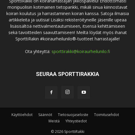
SporttiRakki on koiraharrastajan ykköspalvelu! Ehdottomasti
monipuolisin kotimainen tietopankki, mikäli sinua kiinnostavat
koiran koulutus ja harrastaminen koiran kanssa. Satoja ilmaisia
artikkeleita ja uutisia! Lisäksi rekisteröityneille jäsenille upeaa
lisäsisältöä nettivalmentautumiseen, itsensä kehittämiseen
sekä tavoitteiden saavuttamiseen! Meiltä löydät myös ihanat
SporttiRakin #koiraurheilunilo®-tuotteet harrastajalle!
Ota yhteyttä:
sporttirakki@koiraurheilunilo.fi
SEURAA SPORTTIRAKKIA
Käyttöehdot
Säännöt
Tietosuojaseloste
Toimitusehdot
Meistä
Yhteystiedot
© 2026 SporttiRakki