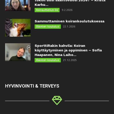
tokon uusi sääntövuosi 2026? – Krista
Karhu...
9.2.2026
Koiraurheilun ilo
Sammuttaminen koirankoulutuksessa
22.1.2026
Eläinten koulutus
SporttiRakin kahvila: Koiran
käyttäytyminen ja oppiminen – Sofia
Haapanen, Nina Laiho...
21.12.2025
Eläinten koulutus
HYVINVOINTI & TERVEYS