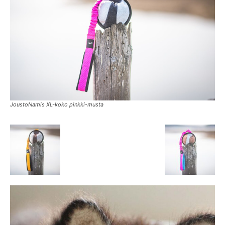
JoustoNamis XL-koko pinkki-musta