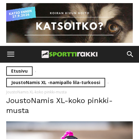
Etusivu
JoustoNamis XL -namipallo lila-turkoosi
JoustoNamis XL-koko pinkki-musta
JoustoNamis XL-koko pinkki-
musta