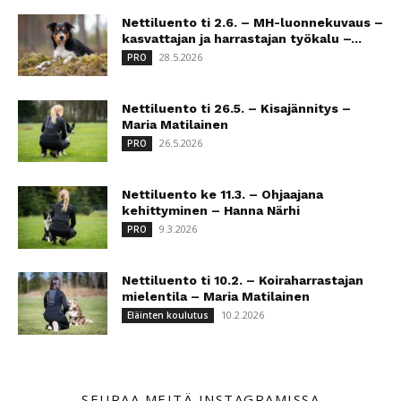
Nettiluento ti 2.6. – MH-luonnekuvaus –
kasvattajan ja harrastajan työkalu –...
28.5.2026
PRO
Nettiluento ti 26.5. – Kisajännitys –
Maria Matilainen
26.5.2026
PRO
Nettiluento ke 11.3. – Ohjaajana
kehittyminen – Hanna Närhi
9.3.2026
PRO
Nettiluento ti 10.2. – Koiraharrastajan
mielentila – Maria Matilainen
10.2.2026
Eläinten koulutus
SEURAA MEITÄ INSTAGRAMISSA