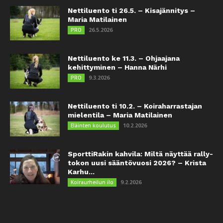
Nettiluento ti 26.5. – Kisajännitys –
Maria Matilainen
26.5.2026
PRO
Nettiluento ke 11.3. – Ohjaajana
kehittyminen – Hanna Närhi
9.3.2026
PRO
Nettiluento ti 10.2. – Koiraharrastajan
mielentila – Maria Matilainen
10.2.2026
Eläinten koulutus
SporttiRakin kahvila: Miltä näyttää rally-
tokon uusi sääntövuosi 2026? – Krista
Karhu...
9.2.2026
Koiraurheilun ilo