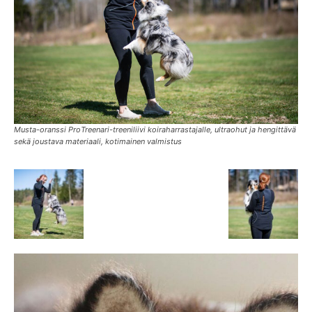
Musta-oranssi ProTreenari-treeniliivi koiraharrastajalle, ultraohut ja hengittävä
sekä joustava materiaali, kotimainen valmistus