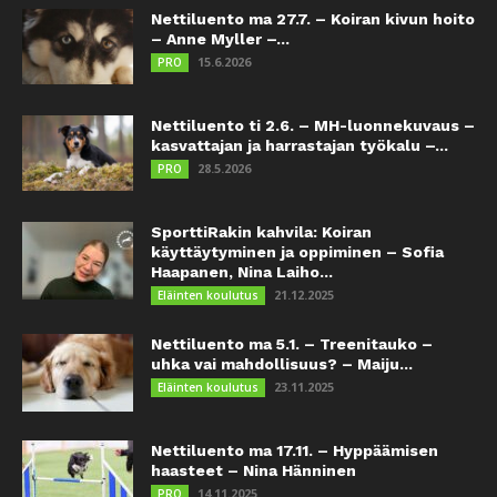
Nettiluento ma 27.7. – Koiran kivun hoito
– Anne Myller –...
15.6.2026
PRO
Nettiluento ti 2.6. – MH-luonnekuvaus –
kasvattajan ja harrastajan työkalu –...
28.5.2026
PRO
SporttiRakin kahvila: Koiran
käyttäytyminen ja oppiminen – Sofia
Haapanen, Nina Laiho...
21.12.2025
Eläinten koulutus
Nettiluento ma 5.1. – Treenitauko –
uhka vai mahdollisuus? – Maiju...
23.11.2025
Eläinten koulutus
Nettiluento ma 17.11. – Hyppäämisen
haasteet – Nina Hänninen
14.11.2025
PRO