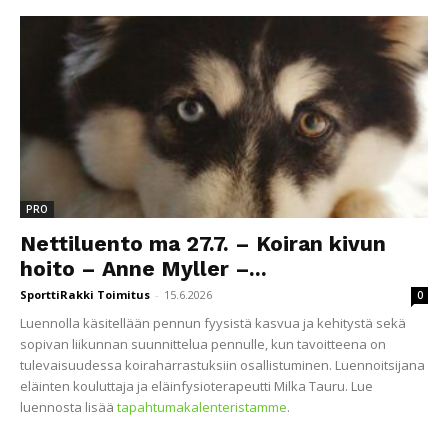
PRO
Nettiluento ma 27.7. – Koiran kivun
hoito – Anne Myller –...
SporttiRakki Toimitus
-
15.6.2026
0
Luennolla käsitellään pennun fyysistä kasvua ja kehitystä sekä
sopivan liikunnan suunnittelua pennulle, kun tavoitteena on
tulevaisuudessa koiraharrastuksiin osallistuminen. Luennoitsijana
eläinten kouluttaja ja eläinfysioterapeutti Milka Tauru. Lue
luennosta lisää
tapahtumakalenteristamme
.