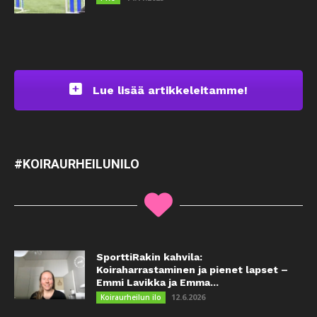
Lue lisää artikkeleitamme!
#KOIRAURHEILUNILO
SporttiRakin kahvila:
Koiraharrastaminen ja pienet lapset –
Emmi Lavikka ja Emma...
12.6.2026
Koiraurheilun ilo