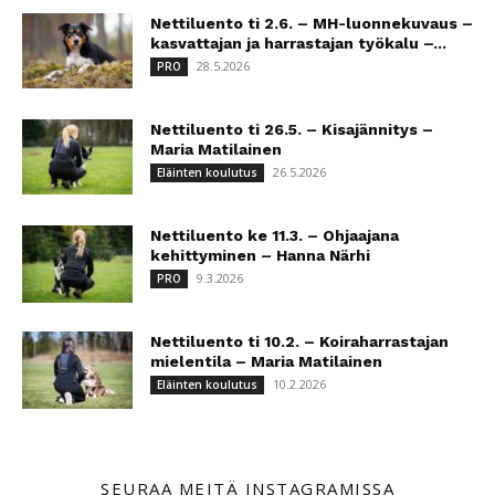
Nettiluento ti 2.6. – MH-luonnekuvaus –
kasvattajan ja harrastajan työkalu –...
28.5.2026
PRO
Nettiluento ti 26.5. – Kisajännitys –
Maria Matilainen
26.5.2026
Eläinten koulutus
Nettiluento ke 11.3. – Ohjaajana
kehittyminen – Hanna Närhi
9.3.2026
PRO
Nettiluento ti 10.2. – Koiraharrastajan
mielentila – Maria Matilainen
10.2.2026
Eläinten koulutus
SEURAA MEITÄ INSTAGRAMISSA