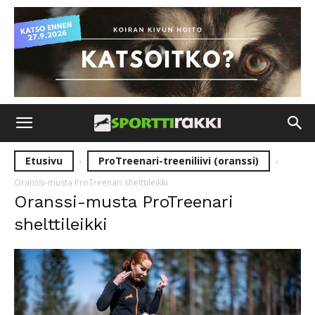
Etusivu
ProTreenari-treeniliivi (oranssi)
Oranssi-musta ProTreenari shelttileikki
Oranssi-musta ProTreenari
shelttileikki