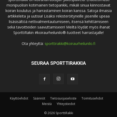
monipuolisin kotimainen tietopankki, mikäli sinua kiinnostavat
koiran koulutus ja harrastaminen koiran kanssa. Satoja ilmaisia
artikkeleita ja uutisia! Lisäksi rekisteröityneille jäsenille upeaa
lisäsisältöä nettivalmentautumiseen, itsensä kehittämiseen
sekä tavoitteiden saavuttamiseen! Meiltä löydät myös ihanat
SporttiRakin #koiraurheilunilo®-tuotteet harrastajalle!
Ota yhteyttä:
sporttirakki@koiraurheilunilo.fi
SEURAA SPORTTIRAKKIA
Käyttöehdot
Säännöt
Tietosuojaseloste
Toimitusehdot
Meistä
Yhteystiedot
© 2026 SporttiRakki