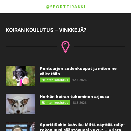
@SPORTTIRAKKI
KOIRAN KOULUTUS – VINKKEJÄ?
Pentuarjen sudenkuopat ja miten ne
vältetään
12.5.2026
Eläinten koulutus
Herkän koiran tukeminen arjessa
18.3.2026
Eläinten koulutus
SporttiRakin kahvila: Miltä näyttää rally-
tokon uusi sääntövuosi 2026? – Krista