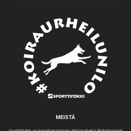
MEISTÄ
SporttiRakki on koiraharrastajan ykköspalvelu! Ehdottomasti