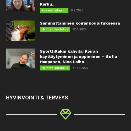
Karhu...
9.2.2026
Koiraurheilun ilo
Sammuttaminen koirankoulutuksessa
22.1.2026
Eläinten koulutus
SporttiRakin kahvila: Koiran
käyttäytyminen ja oppiminen – Sofia
Haapanen, Nina Laiho...
21.12.2025
Eläinten koulutus
HYVINVOINTI & TERVEYS