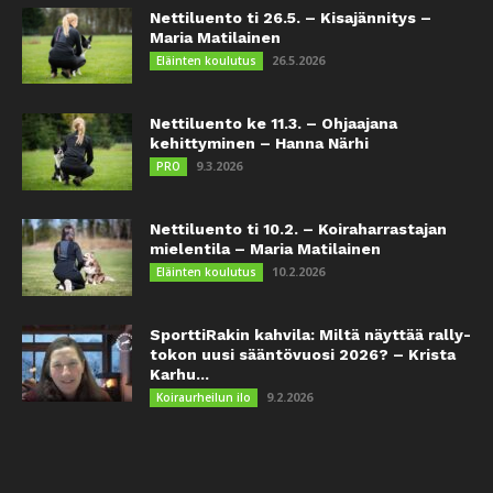
Nettiluento ti 26.5. – Kisajännitys –
Maria Matilainen
26.5.2026
Eläinten koulutus
Nettiluento ke 11.3. – Ohjaajana
kehittyminen – Hanna Närhi
9.3.2026
PRO
Nettiluento ti 10.2. – Koiraharrastajan
mielentila – Maria Matilainen
10.2.2026
Eläinten koulutus
SporttiRakin kahvila: Miltä näyttää rally-
tokon uusi sääntövuosi 2026? – Krista
Karhu...
9.2.2026
Koiraurheilun ilo