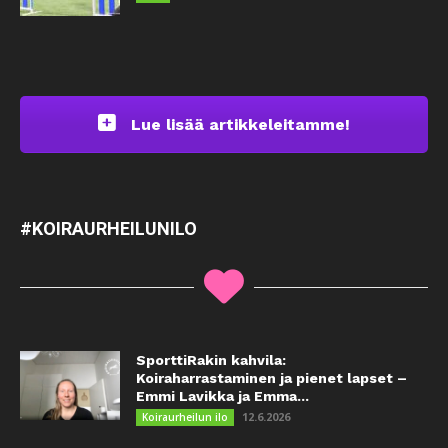
Lue lisää artikkeleitamme!
#KOIRAURHEILUNILO
SporttiRakin kahvila:
Koiraharrastaminen ja pienet lapset –
Emmi Lavikka ja Emma...
12.6.2026
Koiraurheilun ilo