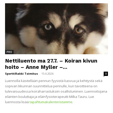
PRO
Nettiluento ma 27.7. – Koiran kivun
hoito – Anne Myller –...
SporttiRakki Toimitus
-
15.6.2026
0
Luennolla käsitellään pennun fyysistä kasvua ja kehitystä sekä
sopivan liikunnan suunnittelua pennulle, kun tavoitteena on
tulevaisuudessa koiraharrastuksiin osallistuminen. Luennoitsijana
eläinten kouluttaja ja eläinfysioterapeutti Milka Tauru. Lue
luennosta lisää
tapahtumakalenteristamme
.