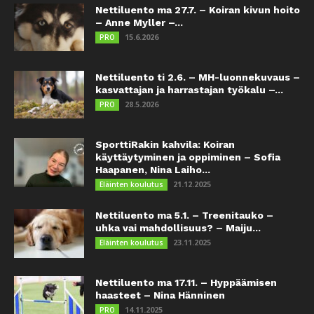
Nettiluento ma 27.7. – Koiran kivun hoito
– Anne Myller –...
15.6.2026
PRO
Nettiluento ti 2.6. – MH-luonnekuvaus –
kasvattajan ja harrastajan työkalu –...
28.5.2026
PRO
SporttiRakin kahvila: Koiran
käyttäytyminen ja oppiminen – Sofia
Haapanen, Nina Laiho...
21.12.2025
Eläinten koulutus
Nettiluento ma 5.1. – Treenitauko –
uhka vai mahdollisuus? – Maiju...
23.11.2025
Eläinten koulutus
Nettiluento ma 17.11. – Hyppäämisen
haasteet – Nina Hänninen
14.11.2025
PRO