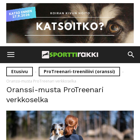
Etusivu
ProTreenari-treeniliivi (oranssi)
Oranssi-musta ProTreenari verkkoselka
Oranssi-musta ProTreenari
verkkoselka