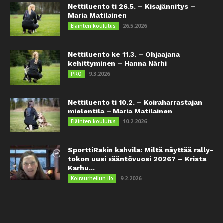
Nettiluento ti 26.5. – Kisajännitys –
Maria Matilainen
26.5.2026
Eläinten koulutus
Nettiluento ke 11.3. – Ohjaajana
kehittyminen – Hanna Närhi
9.3.2026
PRO
Nettiluento ti 10.2. – Koiraharrastajan
mielentila – Maria Matilainen
10.2.2026
Eläinten koulutus
SporttiRakin kahvila: Miltä näyttää rally-
tokon uusi sääntövuosi 2026? – Krista
Karhu...
9.2.2026
Koiraurheilun ilo