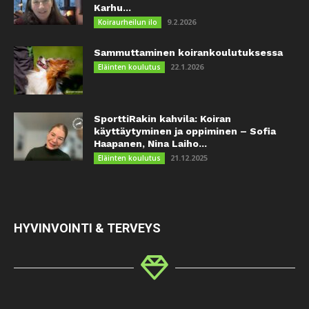
Karhu...
9.2.2026
Koiraurheilun ilo
Sammuttaminen koirankoulutuksessa
22.1.2026
Eläinten koulutus
SporttiRakin kahvila: Koiran
käyttäytyminen ja oppiminen – Sofia
Haapanen, Nina Laiho...
21.12.2025
Eläinten koulutus
HYVINVOINTI & TERVEYS