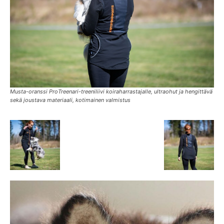
Musta-oranssi ProTreenari-treeniliivi koiraharrastajalle, ultraohut ja hengittävä
sekä joustava materiaali, kotimainen valmistus