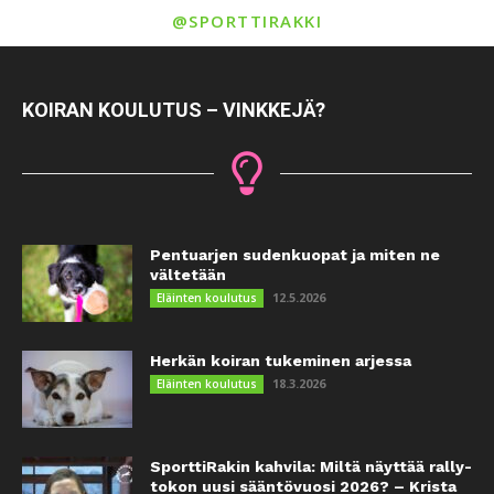
@SPORTTIRAKKI
KOIRAN KOULUTUS – VINKKEJÄ?
Pentuarjen sudenkuopat ja miten ne
vältetään
12.5.2026
Eläinten koulutus
Herkän koiran tukeminen arjessa
18.3.2026
Eläinten koulutus
SporttiRakin kahvila: Miltä näyttää rally-
tokon uusi sääntövuosi 2026? – Krista