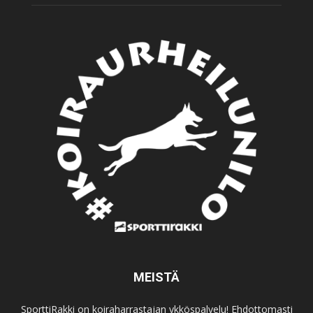
MEISTÄ
SporttiRakki on koiraharrastajan ykköspalvelu! Ehdottomasti