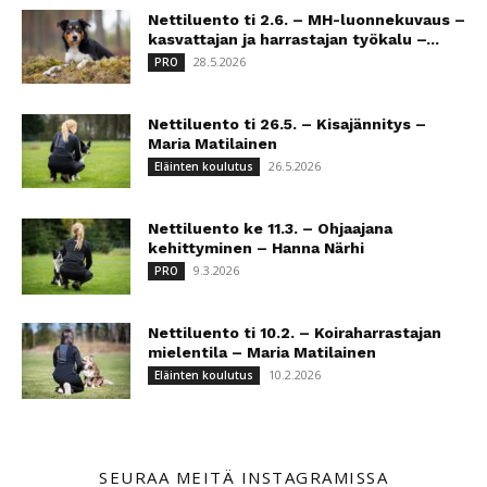
Nettiluento ti 2.6. – MH-luonnekuvaus –
kasvattajan ja harrastajan työkalu –...
28.5.2026
PRO
Nettiluento ti 26.5. – Kisajännitys –
Maria Matilainen
26.5.2026
Eläinten koulutus
Nettiluento ke 11.3. – Ohjaajana
kehittyminen – Hanna Närhi
9.3.2026
PRO
Nettiluento ti 10.2. – Koiraharrastajan
mielentila – Maria Matilainen
10.2.2026
Eläinten koulutus
SEURAA MEITÄ INSTAGRAMISSA