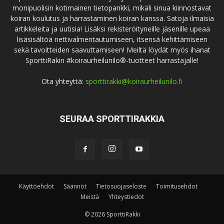
monipuolisin kotimainen tietopankki, mikäli sinua kiinnostavat
koiran koulutus ja harrastaminen koiran kanssa. Satoja ilmaisia
artikkeleita ja uutisia! Lisäksi rekisteröityneille jäsenille upeaa
lisäsisältöä nettivalmentautumiseen, itsensä kehittämiseen
sekä tavoitteiden saavuttamiseen! Meiltä löydät myös ihanat
SporttiRakin #koiraurheilunilo®-tuotteet harrastajalle!
Ota yhteyttä:
sporttirakki@koiraurheilunilo.fi
SEURAA SPORTTIRAKKIA
Käyttöehdot
Säännöt
Tietosuojaseloste
Toimitusehdot
Meistä
Yhteystiedot
© 2026 SporttiRakki