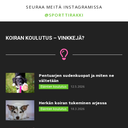
SEURAA MEITÄ INSTAGRAMISSA
@SPORTTIRAKKI
KOIRAN KOULUTUS – VINKKEJÄ?
Pentuarjen sudenkuopat ja miten ne
vältetään
12.5.2026
Eläinten koulutus
Herkän koiran tukeminen arjessa
18.3.2026
Eläinten koulutus