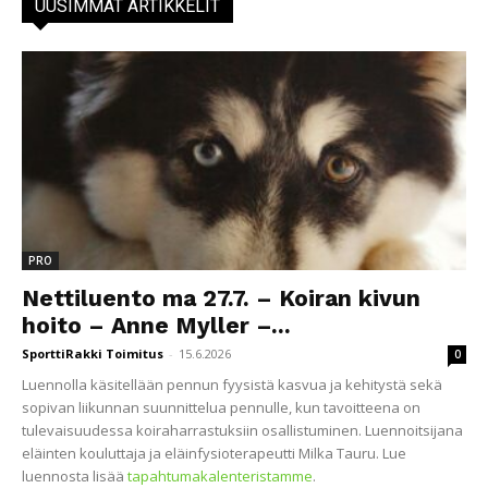
UUSIMMAT ARTIKKELIT
PRO
Nettiluento ma 27.7. – Koiran kivun
hoito – Anne Myller –...
SporttiRakki Toimitus
-
15.6.2026
0
Luennolla käsitellään pennun fyysistä kasvua ja kehitystä sekä
sopivan liikunnan suunnittelua pennulle, kun tavoitteena on
tulevaisuudessa koiraharrastuksiin osallistuminen. Luennoitsijana
eläinten kouluttaja ja eläinfysioterapeutti Milka Tauru. Lue
luennosta lisää
tapahtumakalenteristamme
.