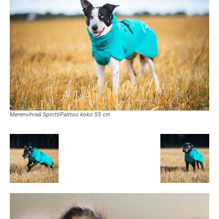
Merenvihreä SporttiPalttoo koko 55 cm