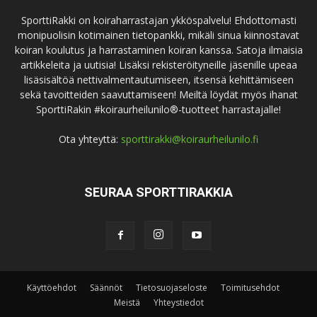
SporttiRakki on koiraharrastajan ykköspalvelu! Ehdottomasti
monipuolisin kotimainen tietopankki, mikäli sinua kiinnostavat
koiran koulutus ja harrastaminen koiran kanssa. Satoja ilmaisia
artikkeleita ja uutisia! Lisäksi rekisteröityneille jäsenille upeaa
lisäsisältöä nettivalmentautumiseen, itsensä kehittämiseen
sekä tavoitteiden saavuttamiseen! Meiltä löydät myös ihanat
SporttiRakin #koiraurheilunilo®-tuotteet harrastajalle!
Ota yhteyttä:
sporttirakki@koiraurheilunilo.fi
SEURAA SPORTTIRAKKIA
Käyttöehdot
Säännöt
Tietosuojaseloste
Toimitusehdot
Meistä
Yhteystiedot