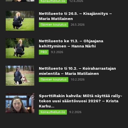
12.6.2026
Koiraurheilun ilo
Nettiluento ti 26.5. – Kisajännitys –
Maria Matilainen
26.5.2026
Eläinten koulutus
Nettiluento ke 11.3. – Ohjaajana
kehittyminen – Hanna Närhi
9.3.2026
PRO
Nettiluento ti 10.2. – Koiraharrastajan
mielentila – Maria Matilainen
10.2.2026
Eläinten koulutus
SporttiRakin kahvila: Miltä näyttää rally-
tokon uusi sääntövuosi 2026? – Krista
Karhu...
9.2.2026
Koiraurheilun ilo