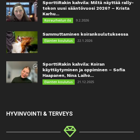
SporttiRakin kahvila: Miltä näyttää rally-
tokon uusi sääntövuosi 2026? – Krista
Karhu...
9.2.2026
Koiraurheilun ilo
Sammuttaminen koirankoulutuksessa
22.1.2026
Eläinten koulutus
SporttiRakin kahvila: Koiran
käyttäytyminen ja oppiminen – Sofia
Haapanen, Nina Laiho...
21.12.2025
Eläinten koulutus
HYVINVOINTI & TERVEYS