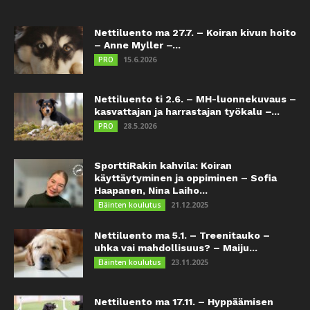
Nettiluento ma 27.7. – Koiran kivun hoito
– Anne Myller –...
15.6.2026
PRO
Nettiluento ti 2.6. – MH-luonnekuvaus –
kasvattajan ja harrastajan työkalu –...
28.5.2026
PRO
SporttiRakin kahvila: Koiran
käyttäytyminen ja oppiminen – Sofia
Haapanen, Nina Laiho...
21.12.2025
Eläinten koulutus
Nettiluento ma 5.1. – Treenitauko –
uhka vai mahdollisuus? – Maiju...
23.11.2025
Eläinten koulutus
Nettiluento ma 17.11. – Hyppäämisen