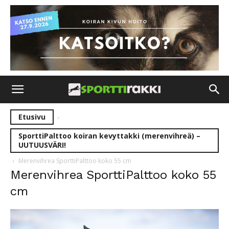
Etusivu
SporttiPalttoo koiran kevyttakki (merenvihreä) –
UUTUUSVÄRI!
Merenvihrea SporttiPalttoo koko 55 cm
Merenvihrea SporttiPalttoo koko 55
cm