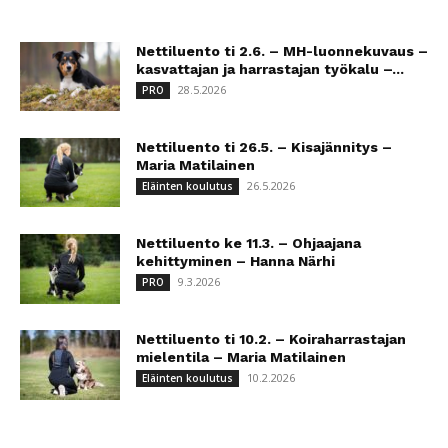
Nettiluento ti 2.6. – MH-luonnekuvaus –
kasvattajan ja harrastajan työkalu –...
28.5.2026
PRO
Nettiluento ti 26.5. – Kisajännitys –
Maria Matilainen
26.5.2026
Eläinten koulutus
Nettiluento ke 11.3. – Ohjaajana
kehittyminen – Hanna Närhi
9.3.2026
PRO
Nettiluento ti 10.2. – Koiraharrastajan
mielentila – Maria Matilainen
10.2.2026
Eläinten koulutus