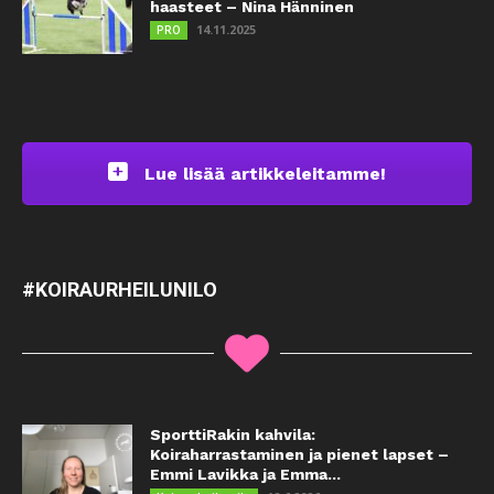
haasteet – Nina Hänninen
14.11.2025
PRO
Lue lisää artikkeleitamme!
#KOIRAURHEILUNILO
SporttiRakin kahvila:
Koiraharrastaminen ja pienet lapset –
Emmi Lavikka ja Emma...