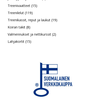
15
tuotetta
Treenivaatteet
15
119
tuotetta
Treenilelut
119
tuotetta
19
Treenikassit, reput ja laukut
19
8
tuotetta
Koiran takit
8
tuotetta
2
Valmennukset ja nettikurssit
2
15
tuotetta
Lahjakortit
15
tuotetta