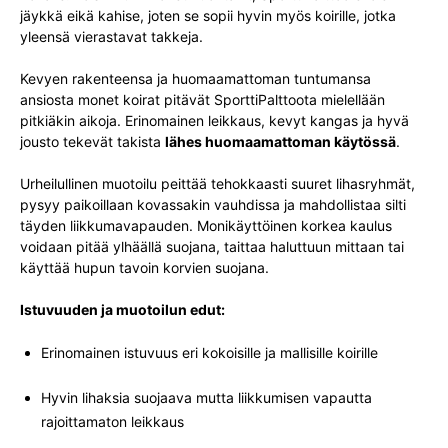
jäykkä eikä kahise, joten se sopii hyvin myös koirille, jotka
yleensä vierastavat takkeja.
Kevyen rakenteensa ja huomaamattoman tuntumansa
ansiosta monet koirat pitävät SporttiPalttoota mielellään
pitkiäkin aikoja. Erinomainen leikkaus, kevyt kangas ja hyvä
jousto tekevät takista
lähes huomaamattoman käytössä
.
Urheilullinen muotoilu peittää tehokkaasti suuret lihasryhmät,
pysyy paikoillaan kovassakin vauhdissa ja mahdollistaa silti
täyden liikkumavapauden. Monikäyttöinen korkea kaulus
voidaan pitää ylhäällä suojana, taittaa haluttuun mittaan tai
käyttää hupun tavoin korvien suojana.
Istuvuuden ja muotoilun edut:
Erinomainen istuvuus eri kokoisille ja mallisille koirille
Hyvin lihaksia suojaava mutta liikkumisen vapautta
rajoittamaton leikkaus