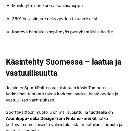
Monikäyttöinen korkea kaulus/huppu
360° heijastintere näkyvyyden takaamiseksi
Kaareva häntäkolo sopii myös pystyhäntäisille koirille
Käsintehty Suomessa – laatua ja
vastuullisuutta
Jokainen SporttiPalttoo valmistetaan käsin Tampereella.
Kotimainen tuotanto takaa korkean laadun, kestävyyden ja
vastuullisen valmistuksen.
SporttiPalttoon muotoilu on mallisuojattu, ja tuotteella on
Avainlippu- sekä Design from Finland -merkit
, jotka
kertovat suomalaisesta valmistuksesta, muotoilun laadusta ja
vastuullisuudesta.