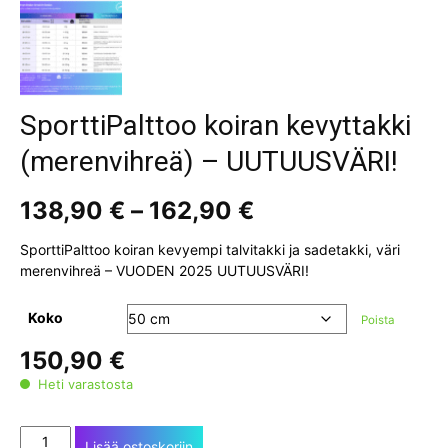
SporttiPalttoo koiran kevyttakki
(merenvihreä) – UUTUUSVÄRI!
Hintaluokka:
138,90
€
–
162,90
€
138,90 €
-
SporttiPalttoo koiran kevyempi talvitakki ja sadetakki, väri
162,90 €
merenvihreä – VUODEN 2025 UUTUUSVÄRI!
Koko
Poista
150,90
€
Heti varastosta
SporttiPalttoo
Lisää ostoskoriin