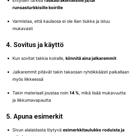
Erityisen tärkeä
raskasrakenteisille ja/tai
runsasturkkisille koirille
Varmistaa, että kaulaosa ei ole liian tiukka ja istuu
mukavasti
4. Sovitus ja käyttö
Kun sovitat takkia koiralle,
kiinnitä aina jalkaremmit
Jalkaremmit pitävät takin takaosan ryhdikkäästi paikallaan
myös liikkeessä
Takin materiaali joustaa noin
14 %
, mikä lisää mukavuutta
ja liikkumavapautta
5. Apuna esimerkit
Sivun alalaidasta löytyvä
esimerkkitaulukko roduista ja