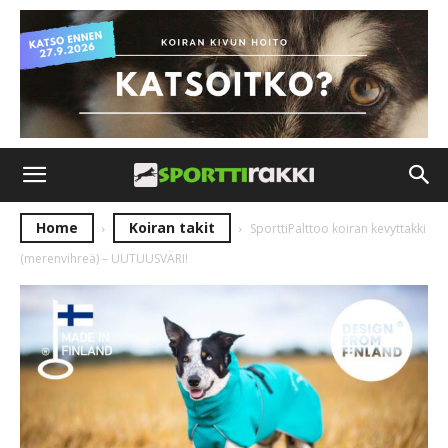
Home
Koiran takit
SporttiPalttoo koiran kevyttakki
(merenvihreä) – UUTUUSVÄRI!