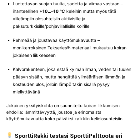
Luotettavan suojan tuulta, sadetta ja viimaa vastaan –
ihanteellinen
+10…–10 °C
keleihin mutta myös tätä
viileämpiin olosuhteisiin aktiivisille ja
paksuturkkisille/pohjavillallisille koirille
Pehmeää ja joustavaa käyttömukavuutta –
monikerroksinen Tekseries®-materiaali mukautuu koiran
jokaiseen liikkeeseen
Kalvorakenteen, joka estää kylmän ilman, veden tai tuulen
pääsyn sisään, mutta hengittää ylimääräisen lämmön ja
kosteuden ulos, jolloin lämpö takin sisällä pysyy
miellyttävänä
Jokainen yksityiskohta on suunniteltu koiran liikkumisen
ehdoilla: lämmittävyyttä, joustoa ja erinomaista
käyttömukavuutta koko päiväksi kaikkiin keliolosuhteisiin.
SporttiRakki testasi SporttiPalttoota eri