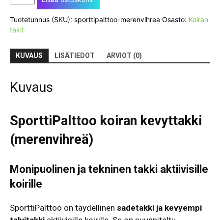
koiran
kevyttakki
Tuotetunnus (SKU):
sporttipalttoo-merenvihrea
Osasto:
Koiran
(merenvihreä)
takit
-
UUTUUSVÄRI!
määrä
KUVAUS
LISÄTIEDOT
ARVIOT (0)
Kuvaus
SporttiPalttoo koiran kevyttakki
(merenvihreä)
Monipuolinen ja tekninen takki aktiivisille
koirille
SporttiPalttoo on täydellinen
sadetakki ja kevyempi