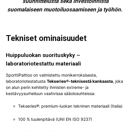
suunnittelusta sekä investoinnista
suomalaiseen muotoiluosaamiseen ja työhön.
Tekniset ominaisuudet
Huippuluokan suorituskyky –
laboratoriotestattu materiaali
SporttiPalttoo on valmistettu monikerroksisesta,
laboratoriotestatusta
Tekseries®-teknisestä kankaasta
, joka
on alun perin kehitetty ihmisten extreme- ja
kestävyysurheiluun vaativissa sääolosuhteissa:
Tekseries®: premium-luokan tekninen materiaali (Italia)
100 % tuulenpitävä (UNI EN ISO 9237)