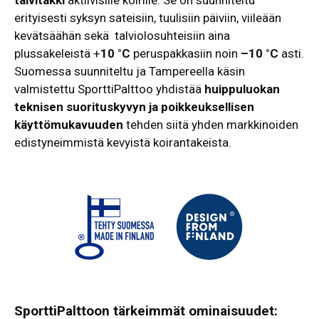
talvitakki
aktiivisille koirille. Se on suunniteltu
erityisesti syksyn sateisiin, tuulisiin päiviin, viileään
kevätsäähän sekä talviolosuhteisiin aina
plussakeleistä +
10 °C
peruspakkasiin noin
–10 °C
asti.
Suomessa suunniteltu ja Tampereella käsin
valmistettu SporttiPalttoo yhdistää
huippuluokan
teknisen suorituskyvyn ja poikkeuksellisen
käyttömukavuuden
tehden siitä yhden markkinoiden
edistyneimmistä kevyistä koirantakeista.
SporttiPalttoon tärkeimmät ominaisuudet: