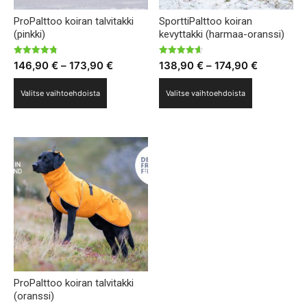
ProPalttoo koiran talvitakki
SporttiPalttoo koiran
(pinkki)
kevyttakki (harmaa-oranssi)
Arvostelu
Arvostelu
Hintaluokka:
Hintaluok
146,90
€
–
173,90
€
138,90
€
–
174,90
€
tuotteesta:
tuotteesta:
4.77
4.60
146,90 €
138,90 €
Tällä
Tällä
/ 5
/ 5
Valitse vaihtoehdoista
Valitse vaihtoehdoista
-
-
tuotteella
tuotteella
173,90 €
174,90 €
on
on
useampi
useampi
muunnelma.
muunnelma.
Voit
Voit
tehdä
tehdä
valinnat
valinnat
tuotteen
tuotteen
sivulla.
sivulla.
ProPalttoo koiran talvitakki
(oranssi)