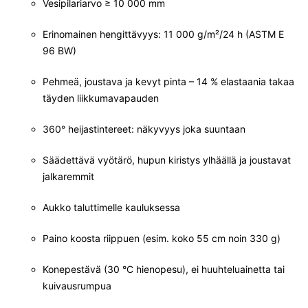
Vesipilariarvo ≥ 10 000 mm
Erinomainen hengittävyys: 11 000 g/m²/24 h (ASTM E
96 BW)
Pehmeä, joustava ja kevyt pinta – 14 % elastaania takaa
täyden liikkumavapauden
360° heijastintereet: näkyvyys joka suuntaan
Säädettävä vyötärö, hupun kiristys ylhäällä ja joustavat
jalkaremmit
Aukko taluttimelle kauluksessa
Paino koosta riippuen (esim. koko 55 cm noin 330 g)
Konepestävä (30 °C hienopesu), ei huuhteluainetta tai
kuivausrumpua