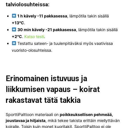
talviolosuhteissa:
1 h kävely -11 pakkasessa
, lämpötila takin sisällä
+13°C
.
30 min kävely -21 pakkasessa
, lämpötila takin sisällä
+2°C
.
Katso testi
.
Testattu sateen- ja tuulenpitäväksi myös vaativissa
vuoristo-olosuhteissa.
Erinomainen istuvuus ja
liikkumisen vapaus – koirat
rakastavat tätä takkia
SporttiPalttoon materiaali on
poikkeuksellisen pehmeää,
joustavaa ja hiljaista
, mikä tekee takista erittäin miellyttävän
koiralle. Toisin kuin monet kuoritakit, SporttiPalttoo ei ole