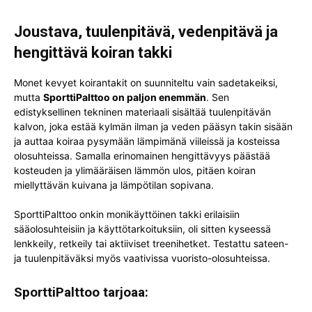
Joustava, tuulenpitävä, vedenpitävä ja
hengittävä koiran takki
Monet kevyet koirantakit on suunniteltu vain sadetakeiksi,
mutta
SporttiPalttoo on paljon enemmän
. Sen
edistyksellinen tekninen materiaali sisältää tuulenpitävän
kalvon, joka estää kylmän ilman ja veden pääsyn takin sisään
ja auttaa koiraa pysymään lämpimänä viileissä ja kosteissa
olosuhteissa. Samalla erinomainen hengittävyys päästää
kosteuden ja ylimääräisen lämmön ulos, pitäen koiran
miellyttävän kuivana ja lämpötilan sopivana.
SporttiPalttoo onkin monikäyttöinen takki erilaisiin
sääolosuhteisiin ja käyttötarkoituksiin, oli sitten kyseessä
lenkkeily, retkeily tai aktiiviset treenihetket. Testattu sateen-
ja tuulenpitäväksi myös vaativissa vuoristo-olosuhteissa.
SporttiPalttoo tarjoaa: