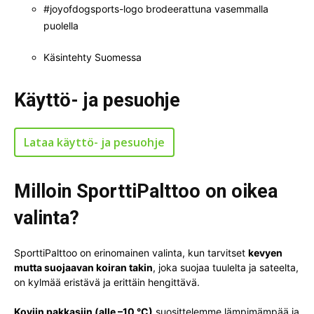
#joyofdogsports-logo brodeerattuna vasemmalla
puolella
Käsintehty Suomessa
Käyttö- ja pesuohje
Lataa käyttö- ja pesuohje
Milloin SporttiPalttoo on oikea
valinta?
SporttiPalttoo on erinomainen valinta, kun tarvitset
kevyen
mutta suojaavan koiran takin
, joka suojaa tuulelta ja sateelta,
on kylmää eristävä ja erittäin hengittävä.
Koviin pakkasiin (alle –10 °C)
suosittelemme lämpimämpää ja