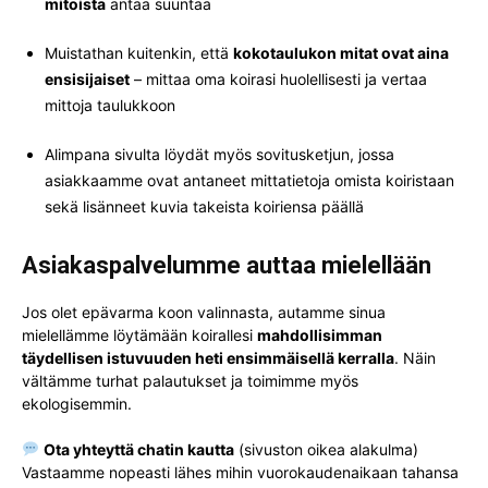
mitoista
antaa suuntaa
Muistathan kuitenkin, että
kokotaulukon mitat ovat aina
ensisijaiset
– mittaa oma koirasi huolellisesti ja vertaa
mittoja taulukkoon
Alimpana sivulta löydät myös sovitusketjun, jossa
asiakkaamme ovat antaneet mittatietoja omista koiristaan
sekä lisänneet kuvia takeista koiriensa päällä
Asiakaspalvelumme auttaa mielellään
Jos olet epävarma koon valinnasta, autamme sinua
mielellämme löytämään koirallesi
mahdollisimman
täydellisen istuvuuden heti ensimmäisellä kerralla
. Näin
vältämme turhat palautukset ja toimimme myös
ekologisemmin.
Ota yhteyttä chatin kautta
(sivuston oikea alakulma)
Vastaamme nopeasti lähes mihin vuorokaudenaikaan tahansa