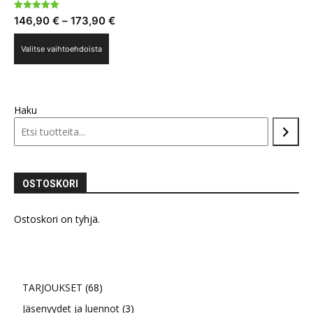
Arvostelu
Hintaluokka:
146,90
€
–
173,90
€
tuotteesta:
5.00
146,90 €
Tällä
/ 5
Valitse vaihtoehdoista
-
tuotteella
173,90 €
on
useampi
muunnelma.
Haku
Voit
tehdä
valinnat
tuotteen
OSTOSKORI
sivulla.
Ostoskori on tyhjä.
68
TARJOUKSET
68
tuotetta
3
Jäsenyydet ja luennot
3