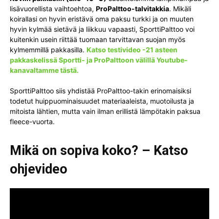
lisävuorellista vaihtoehtoa,
ProPalttoo-talvitakkia
. Mikäli
koirallasi on hyvin eristävä oma paksu turkki ja on muuten
hyvin kylmää sietävä ja liikkuu vapaasti, SporttiPalttoo voi
kuitenkin usein riittää tuomaan tarvittavan suojan myös
kylmemmillä pakkasilla.
Katso testivideo -21 asteen
pakkaskelissä Sportti- ja ProPalttoon välillä Youtube-
kanavaltamme tästä.
SporttiPalttoo siis yhdistää ProPalttoo-takin erinomaisiksi
todetut huippuominaisuudet materiaaleista, muotoilusta ja
mitoista lähtien, mutta vain ilman erillistä lämpötakin paksua
fleece-vuorta.
Mikä on sopiva koko? – Katso
ohjevideo