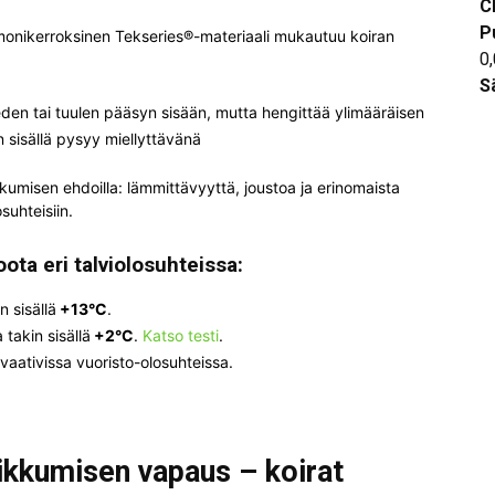
C
P
onikerroksinen Tekseries®-materiaali mukautuu koiran
0
S
den tai tuulen pääsyn sisään, mutta hengittää ylimääräisen
n sisällä pysyy miellyttävänä
kkumisen ehdoilla: lämmittävyyttä, joustoa ja erinomaista
suhteisiin.
oota eri talviolosuhteissa:
n sisällä
+13°C
.
a takin sisällä
+2°C
.
Katso testi
.
vaativissa vuoristo-olosuhteissa.
iikkumisen vapaus – koirat