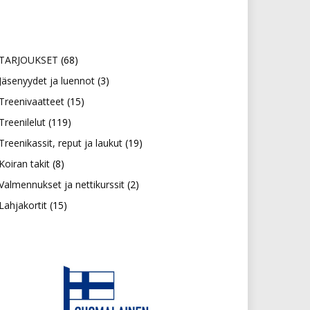
68
TARJOUKSET
68
tuotetta
3
Jäsenyydet ja luennot
3
15
tuotetta
Treenivaatteet
15
119
tuotetta
Treenilelut
119
tuotetta
19
Treenikassit, reput ja laukut
19
8
tuotetta
Koiran takit
8
tuotetta
2
Valmennukset ja nettikurssit
2
15
tuotetta
Lahjakortit
15
tuotetta