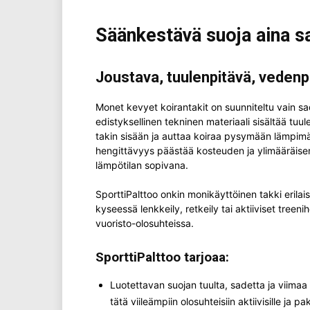
Säänkestävä suoja aina sa
Joustava, tuulenpitävä, vedenpi
Monet kevyet koirantakit on suunniteltu vain s
edistyksellinen tekninen materiaali sisältää tu
takin sisään ja auttaa koiraa pysymään lämpimän
hengittävyys päästää kosteuden ja ylimääräisen
lämpötilan sopivana.
SporttiPalttoo onkin monikäyttöinen takki erilaisii
kyseessä lenkkeily, retkeily tai aktiiviset treen
vuoristo-olosuhteissa.
SporttiPalttoo tarjoaa:
Luotettavan suojan tuulta, sadetta ja viimaa
tätä viileämpiin olosuhteisiin aktiivisille ja paks