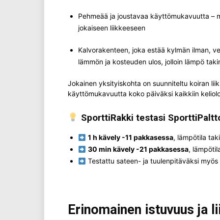
Pehmeää ja joustavaa käyttömukavuutta – m
jokaiseen liikkeeseen
Kalvorakenteen, joka estää kylmän ilman, ve
lämmön ja kosteuden ulos, jolloin lämpö taki
Jokainen yksityiskohta on suunniteltu koiran lii
käyttömukavuutta koko päiväksi kaikkiin keliolo
SporttiRakki testasi SporttiPaltt
1 h kävely -11 pakkasessa
, lämpötila taki
30 min kävely -21 pakkasessa
, lämpötil
Testattu sateen- ja tuulenpitäväksi myös 
Erinomainen istuvuus ja l