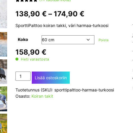
Arvio
11
4.91
5:stä
Hintaluokka:
138,90
€
–
174,90
€
perustuen
138,90 €
asiakkaan
arvotukseen.
-
SporttiPalttoo koiran takki, väri harmaa-turkoosi
174,90 €
Koko
Poista
158,90
€
Heti varastosta
SporttiPalttoo
Lisää ostoskoriin
koiran
kevyttakki
Tuotetunnus (SKU):
sporttipalttoo-harmaa-turkoosi
(harmaa-
Osasto:
Koiran takit
turkoosi)
määrä