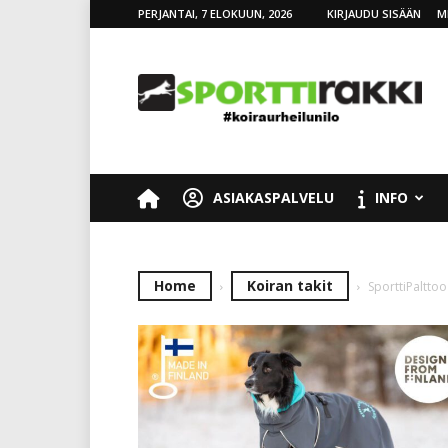
PERJANTAI, 7 ELOKUUN, 2026
KIRJAUDU SISÄÄN
M
SporttiRakki
ASIAKASPALVELU
INFO
Home
Koiran takit
SporttiPalttoo