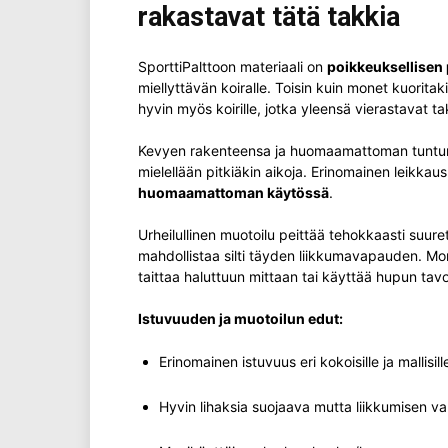
rakastavat tätä takkia
SporttiPalttoon materiaali on
poikkeuksellisen 
miellyttävän koiralle. Toisin kuin monet kuoritaki
hyvin myös koirille, jotka yleensä vierastavat ta
Kevyen rakenteensa ja huomaamattoman tuntuma
mielellään pitkiäkin aikoja. Erinomainen leikkau
huomaamattoman käytössä
.
Urheilullinen muotoilu peittää tehokkaasti suur
mahdollistaa silti täyden liikkumavapauden. Mo
taittaa haluttuun mittaan tai käyttää hupun tav
Istuvuuden ja muotoilun edut:
Erinomainen istuvuus eri kokoisille ja mallisille
Hyvin lihaksia suojaava mutta liikkumisen va