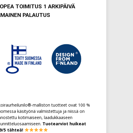
OPEA TOIMITUS 1 ARKIPÄIVÄ
LMAINEN PALAUTUS
oiraurheilunilo®-malliston tuotteet ovat 100 %
omessa käsityönä valmistettuja ja niissä on
nostettu kotimaiseen, laadukkaaseen
uunnitteluosaamiseen.
Tuotearviot huikeat
,9/5 tähteä!