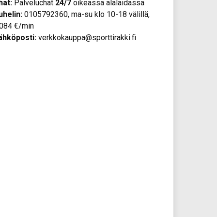
hat:
Palveluchat
24/7
oikeassa alalaidassa
uhelin:
0105792360, ma-su klo 10-18 välillä,
,084 €/min
ähköposti:
verkkokauppa@sporttirakki.fi