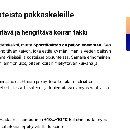
teista pakkaskeleille
tävä ja hengittävä koiran takki
adetakeiksi, mutta
SporttiPalttoo on paljon enemmän
. Sen
ulenpitävän kalvon, joka estää kylmän ilman ja veden pääsyn
ä viileissä ja kosteissa olosuhteissa. Samalla erinomainen
 lämmön ulos, pitäen koiran miellyttävän kuivana ja
n sääolosuhteisiin ja käyttötarkoituksiin, oli sitten
ihetket. Testattu sateen- ja tuulenpitäväksi myös vaativissa
 vastaan – ihanteellinen
+10…–10 °C
keleihin mutta myös
uturkkisille/pohjavillallisille koirille