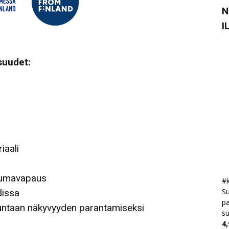
N
I
suudet:
iaali
kkumavapaus
#k
Su
dissa
pa
uuntaan näkyvyyden parantamiseksi
s
4