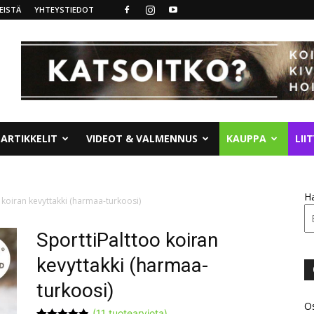
EISTÄ
YHTEYSTIEDOT
ARTIKKELIT
VIDEOT & VALMENNUS
KAUPPA
LII
H
 koiran kevyttakki (harmaa-turkoosi)
SporttiPalttoo koiran
kevyttakki (harmaa-
turkoosi)
Os
(
11
tuotearviota)