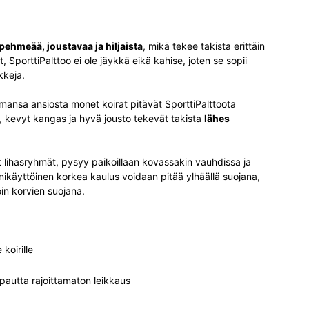
pehmeää, joustavaa ja hiljaista
, mikä tekee takista erittäin
t, SporttiPalttoo ei ole jäykkä eikä kahise, joten se sopii
kkeja.
nsa ansiosta monet koirat pitävät SporttiPalttoota
s, kevyt kangas ja hyvä jousto tekevät takista
lähes
et lihasryhmät, pysyy paikoillaan kovassakin vauhdissa ja
nikäyttöinen korkea kaulus voidaan pitää ylhäällä suojana,
oin korvien suojana.
 koirille
pautta rajoittamaton leikkaus