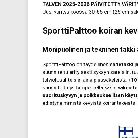
TALVEN 2025-2026 PÄIVITETTY VÄRIT
Uusi väritys koossa 30-65 cm (25 cm sek
SporttiPalttoo koiran kev
Monipuolinen ja tekninen takki ak
SporttiPalttoo on täydellinen
sadetakki j
suunniteltu erityisesti syksyn sateisiin, tu
talviolosuhteisiin aina plussakeleistä +
10
suunniteltu ja Tampereella käsin valmiste
suorituskyvyn ja poikkeuksellisen kä
edistyneimmistä kevyistä koirantakeista.