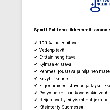
SporttiPalttoon tärkeimmät ominai
✔ 100 % tuulenpitävä
✔ Vedenpitävä
✔ Erittäin hengittävä
✔ Kylmää eristävä
✔ Pehmeä, joustava ja hiljainen mater
✔ Kevyt rakenne
✔ Ergonominen istuvuus ja täysi lii
✔ Pysyy paikoillaan kovassakin vauh
✔ Heijastavat yksityiskohdat joka s
✔ Käsintehty Suomessa