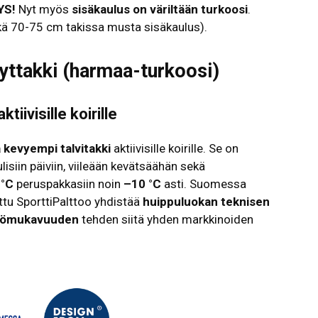
YS!
Nyt myös
sisäkaulus on väriltään turkoosi
.
ä 70-75 cm takissa musta sisäkaulus).
yttakki (harmaa-turkoosi)
tiivisille koirille
a kevyempi talvitakki
aktiivisille koirille. Se on
ulisiin päiviin, viileään kevätsäähän sekä
 °C
peruspakkasiin noin
–10 °C
asti. Suomessa
ttu SporttiPalttoo yhdistää
huippuluokan teknisen
yttömukavuuden
tehden siitä yhden markkinoiden