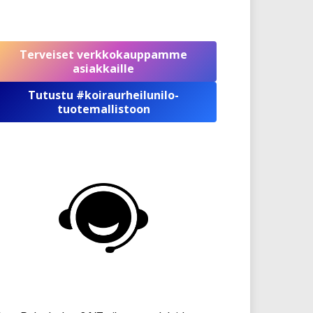
Terveiset verkkokauppamme
asiakkaille
Tutustu #koiraurheilunilo-
tuotemallistoon