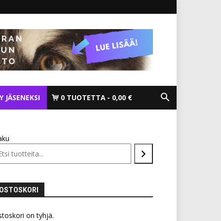
TY JÄSENEKSI
0 TUOTETTA
0,00 €
aku
OSTOSKORI
toskori on tyhjä.