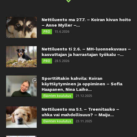
Nettiluento ma 27.7. – Koiran kivun hoito
– Anne Myller –...
15.6.2026
PRO
Nettiluento ti 2.6. – MH-luonnekuvaus –
kasvattajan ja harrastajan työkalu –...
28.5.2026
PRO
SporttiRakin kahvila: Koiran
käyttäytyminen ja oppiminen – Sofia
Haapanen, Nina Laiho...
21.12.2025
Eläinten koulutus
Nettiluento ma 5.1. – Treenitauko –
uhka vai mahdollisuus? – Maiju...
23.11.2025
Eläinten koulutus