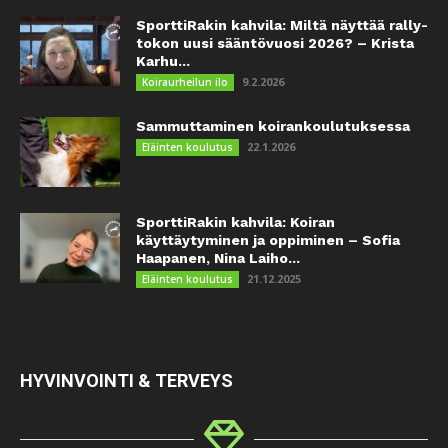
SporttiRakin kahvila: Miltä näyttää rally-
tokon uusi sääntövuosi 2026? – Krista
Karhu...
9.2.2026
Koiraurheilun ilo
Sammuttaminen koirankoulutuksessa
22.1.2026
Eläinten koulutus
SporttiRakin kahvila: Koiran
käyttäytyminen ja oppiminen – Sofia
Haapanen, Nina Laiho...
21.12.2025
Eläinten koulutus
HYVINVOINTI & TERVEYS