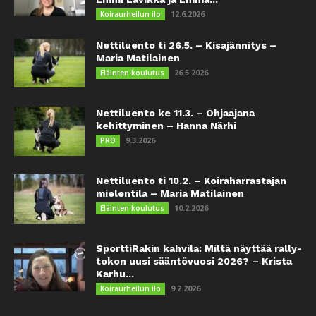
12.6.2026
Koiraurheilun ilo
Nettiluento ti 26.5. – Kisajännitys –
Maria Matilainen
26.5.2026
Eläinten koulutus
Nettiluento ke 11.3. – Ohjaajana
kehittyminen – Hanna Närhi
9.3.2026
PRO
Nettiluento ti 10.2. – Koiraharrastajan
mielentila – Maria Matilainen
10.2.2026
Eläinten koulutus
SporttiRakin kahvila: Miltä näyttää rally-
tokon uusi sääntövuosi 2026? – Krista
Karhu...
9.2.2026
Koiraurheilun ilo