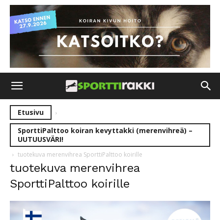
Etusivu
SporttiPalttoo koiran kevyttakki (merenvihreä) –
UUTUUSVÄRI!
tuotekuva merenvihrea SporttiPalttoo koirille
tuotekuva merenvihrea
SporttiPalttoo koirille