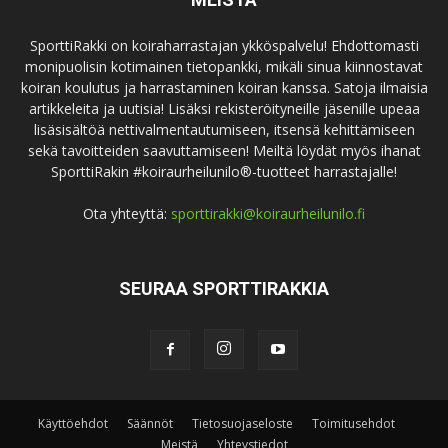
SporttiRakki on koiraharrastajan ykköspalvelu! Ehdottomasti
monipuolisin kotimainen tietopankki, mikäli sinua kiinnostavat
koiran koulutus ja harrastaminen koiran kanssa. Satoja ilmaisia
artikkeleita ja uutisia! Lisäksi rekisteröityneille jäsenille upeaa
lisäsisältöä nettivalmentautumiseen, itsensä kehittämiseen
sekä tavoitteiden saavuttamiseen! Meiltä löydät myös ihanat
SporttiRakin #koiraurheilunilo®-tuotteet harrastajalle!
Ota yhteyttä:
sporttirakki@koiraurheilunilo.fi
SEURAA SPORTTIRAKKIA
Käyttöehdot
Säännöt
Tietosuojaseloste
Toimitusehdot
Meistä
Yhteystiedot