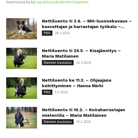
luennosta lisää
tapahtumakalenteristamme
.
Nettiluento ti 2.6. – MH-luonnekuvaus –
kasvattajan ja harrastajan työkalu –...
28.5.2026
PRO
Nettiluento ti 26.5. – Kisajännitys –
Maria Matilainen
26.5.2026
Eläinten koulutus
Nettiluento ke 11.3. – Ohjaajana
kehittyminen – Hanna Närhi
9.3.2026
PRO
Nettiluento ti 10.2. – Koiraharrastajan
mielentila – Maria Matilainen
10.2.2026
Eläinten koulutus