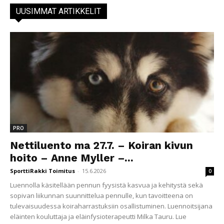
UUSIMMAT ARTIKKELIT
PRO
Nettiluento ma 27.7. – Koiran kivun
hoito – Anne Myller –...
SporttiRakki Toimitus
-
15.6.2026
0
Luennolla käsitellään pennun fyysistä kasvua ja kehitystä sekä
sopivan liikunnan suunnittelua pennulle, kun tavoitteena on
tulevaisuudessa koiraharrastuksiin osallistuminen. Luennoitsijana
eläinten kouluttaja ja eläinfysioterapeutti Milka Tauru. Lue