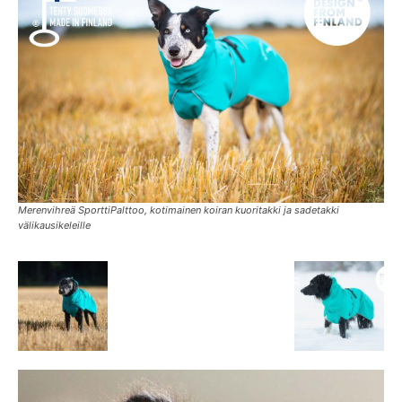
Merenvihreä SporttiPalttoo, kotimainen koiran kuoritakki ja sadetakki
välikausikeleille