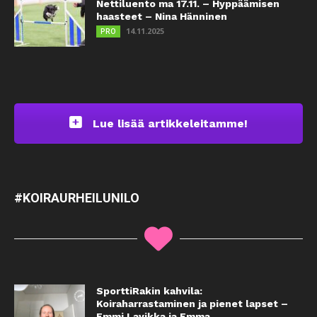
Nettiluento ma 17.11. – Hyppäämisen
haasteet – Nina Hänninen
14.11.2025
PRO
Lue lisää artikkeleitamme!
#KOIRAURHEILUNILO
SporttiRakin kahvila:
Koiraharrastaminen ja pienet lapset –
Emmi Lavikka ja Emma...