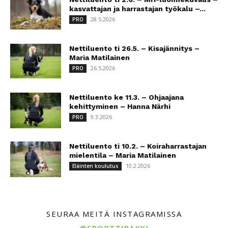
kasvattajan ja harrastajan työkalu –...
28.5.2026
PRO
Nettiluento ti 26.5. – Kisajännitys –
Maria Matilainen
26.5.2026
PRO
Nettiluento ke 11.3. – Ohjaajana
kehittyminen – Hanna Närhi
9.3.2026
PRO
Nettiluento ti 10.2. – Koiraharrastajan
mielentila – Maria Matilainen
10.2.2026
Eläinten koulutus
SEURAA MEITÄ INSTAGRAMISSA
@SPORTTIRAKKI