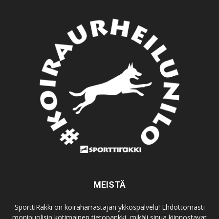
MEISTÄ
SporttiRakki on koiraharrastajan ykköspalvelu! Ehdottomasti
monipuolisin kotimainen tietopankki, mikäli sinua kiinnostavat