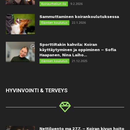
9.2.2026
Koiraurheilun ilo
Sammuttaminen koirankoulutuksessa
22.1.2026
Eläinten koulutus
SporttiRakin kahvila: Koiran
käyttäytyminen ja oppiminen – Sofia
Haapanen, Nina Laiho...
21.12.2025
Eläinten koulutus
HYVINVOINTI & TERVEYS
Nettiluento ma 27.7. – Koiran kivun hoito