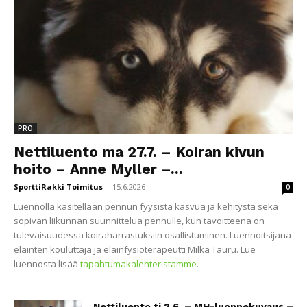
PRO
Nettiluento ma 27.7. – Koiran kivun
hoito – Anne Myller –...
SporttiRakki Toimitus
-
15.6.2026
0
Luennolla käsitellään pennun fyysistä kasvua ja kehitystä sekä
sopivan liikunnan suunnittelua pennulle, kun tavoitteena on
tulevaisuudessa koiraharrastuksiin osallistuminen. Luennoitsijana
eläinten kouluttaja ja eläinfysioterapeutti Milka Tauru. Lue
luennosta lisää
tapahtumakalenteristamme
.
Nettiluento ti 2.6. – MH-luonnekuvaus –