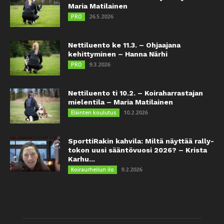
Maria Matilainen
26.5.2026
PRO
Nettiluento ke 11.3. – Ohjaajana
kehittyminen – Hanna Närhi
9.3.2026
PRO
Nettiluento ti 10.2. – Koiraharrastajan
mielentila – Maria Matilainen
10.2.2026
Eläinten koulutus
SporttiRakin kahvila: Miltä näyttää rally-
tokon uusi sääntövuosi 2026? – Krista
Karhu...
9.2.2026
Koiraurheilun ilo