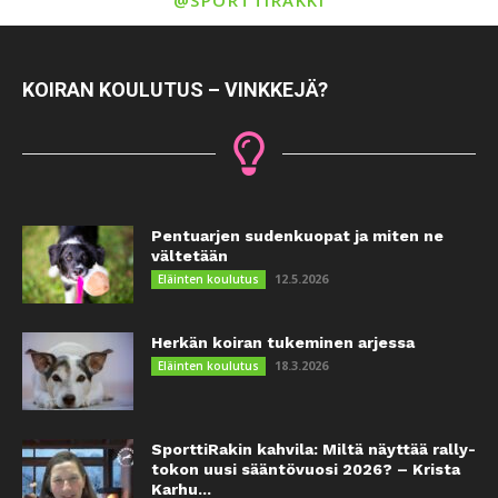
KOIRAN KOULUTUS – VINKKEJÄ?
Pentuarjen sudenkuopat ja miten ne
vältetään
12.5.2026
Eläinten koulutus
Herkän koiran tukeminen arjessa
18.3.2026
Eläinten koulutus
SporttiRakin kahvila: Miltä näyttää rally-
tokon uusi sääntövuosi 2026? – Krista
Karhu...