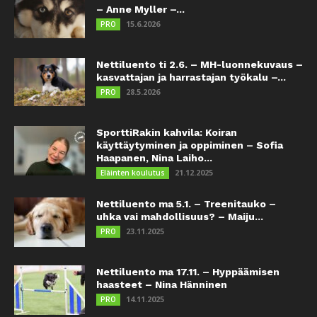
– Anne Myller –...
15.6.2026
PRO
Nettiluento ti 2.6. – MH-luonnekuvaus –
kasvattajan ja harrastajan työkalu –...
28.5.2026
PRO
SporttiRakin kahvila: Koiran
käyttäytyminen ja oppiminen – Sofia
Haapanen, Nina Laiho...
21.12.2025
Eläinten koulutus
Nettiluento ma 5.1. – Treenitauko –
uhka vai mahdollisuus? – Maiju...
23.11.2025
PRO
Nettiluento ma 17.11. – Hyppäämisen
haasteet – Nina Hänninen
14.11.2025
PRO