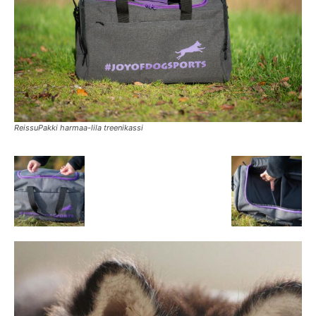
ReissuPakki harmaa-lila treenikassi