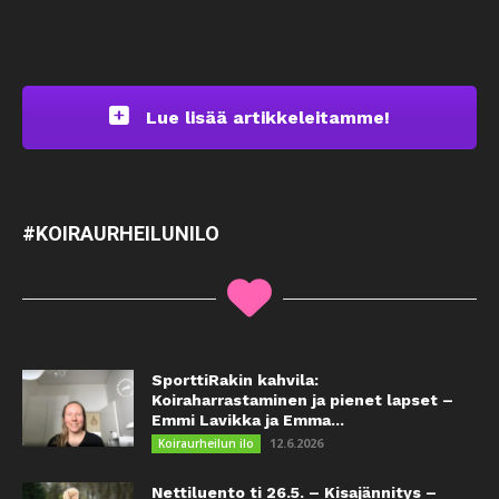
Lue lisää artikkeleitamme!
#KOIRAURHEILUNILO
SporttiRakin kahvila:
Koiraharrastaminen ja pienet lapset –
Emmi Lavikka ja Emma...
12.6.2026
Koiraurheilun ilo
Nettiluento ti 26.5. – Kisajännitys –