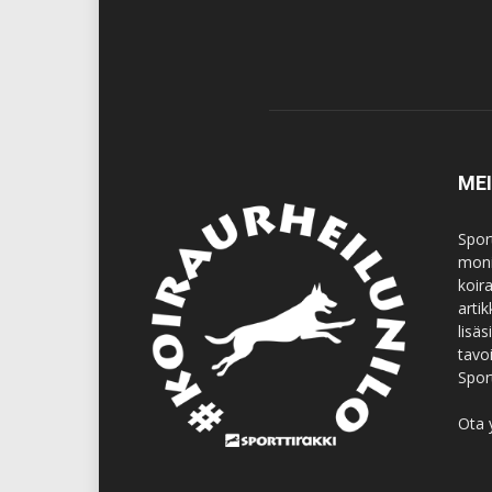
ME
Spor
moni
koir
artik
lisä
tavo
Spor
Ota 