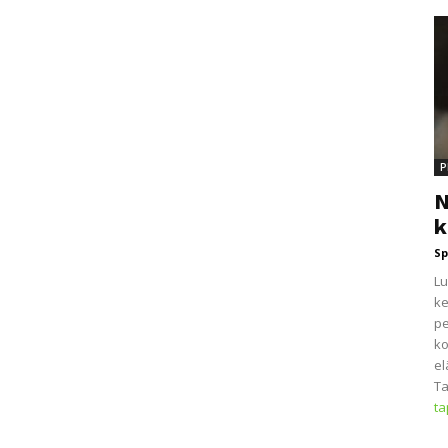
P
N
k
Sp
Lu
ke
pe
ko
el
Ta
t