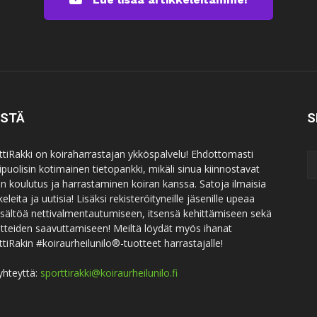
ISTÄ
S
ttiRakki on koiraharrastajan ykköspalvelu! Ehdottomasti
puolisin kotimainen tietopankki, mikäli sinua kiinnostavat
an koulutus ja harrastaminen koiran kanssa. Satoja ilmaisia
keleita ja uutisia! Lisäksi rekisteröityneille jäsenille upeaa
sisältöä nettivalmentautumiseen, itsensä kehittämiseen sekä
itteiden saavuttamiseen! Meiltä löydät myös ihanat
ttiRakin #koiraurheilunilo®-tuotteet harrastajalle!
yhteyttä:
sporttirakki@koiraurheilunilo.fi