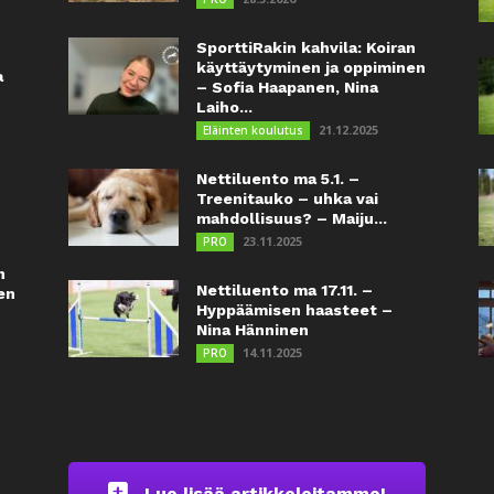
SporttiRakin kahvila: Koiran
käyttäytyminen ja oppiminen
a
– Sofia Haapanen, Nina
Laiho...
21.12.2025
Eläinten koulutus
Nettiluento ma 5.1. –
Treenitauko – uhka vai
mahdollisuus? – Maiju...
23.11.2025
PRO
n
Nettiluento ma 17.11. –
en
Hyppäämisen haasteet –
Nina Hänninen
14.11.2025
PRO
Lue lisää artikkeleitamme!