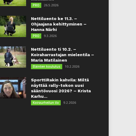
26.5.2026
PRO
Nettiluento ke 11.3. –
Ohjaajana kehittyminen –
Hanna Närhi
9.3.2026
PRO
Nettiluento ti 10.2. –
Koiraharrastajan mielentila –
Maria Matilainen
10.2.2026
Eläinten koulutus
SporttiRakin kahvila: Miltä
näyttää rally-tokon uusi
sääntövuosi 2026? – Krista
Karhu...
9.2.2026
Koiraurheilun ilo