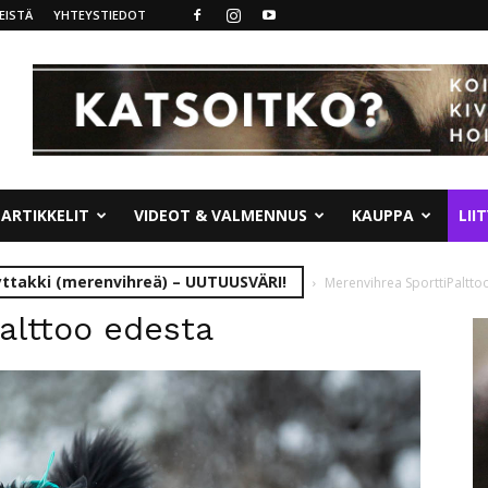
EISTÄ
YHTEYSTIEDOT
ARTIKKELIT
VIDEOT & VALMENNUS
KAUPPA
LII
yttakki (merenvihreä) – UUTUUSVÄRI!
Merenvihrea SporttiPaltto
alttoo edesta