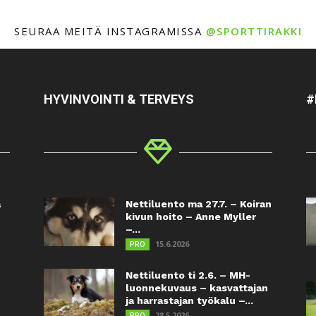
SEURAA MEITÄ INSTAGRAMISSA
@SPORTTIRAKKI
HYVINVOINTI & TERVEYS
#
a
Nettiluento ma 27.7. – Koiran
kivun hoito – Anne Myller
–...
15.6.2026
PRO
Nettiluento ti 2.6. – MH-
luonnekuvaus – kasvattajan
ja harrastajan työkalu –...
28.5.2026
PRO