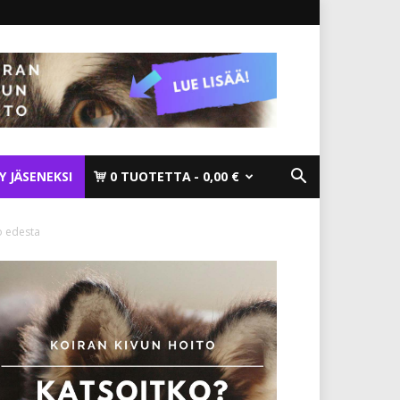
TY JÄSENEKSI
0 TUOTETTA
0,00 €
o edesta