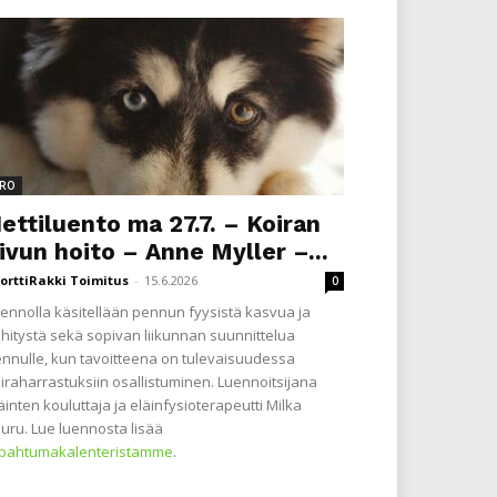
RO
ettiluento ma 27.7. – Koiran
ivun hoito – Anne Myller –...
orttiRakki Toimitus
-
15.6.2026
0
ennolla käsitellään pennun fyysistä kasvua ja
hitystä sekä sopivan liikunnan suunnittelua
nnulle, kun tavoitteena on tulevaisuudessa
iraharrastuksiin osallistuminen. Luennoitsijana
äinten kouluttaja ja eläinfysioterapeutti Milka
uru. Lue luennosta lisää
apahtumakalenteristamme
.