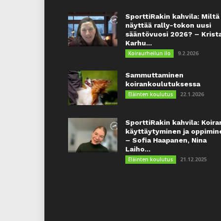
SporttiRakin kahvila: Miltä
näyttää rally-tokon uusi
sääntövuosi 2026? – Krist
Karhu...
9.2.2026
Koiraurheilun ilo
Sammuttaminen
koirankoulutuksessa
22.1.2026
Eläinten koulutus
SporttiRakin kahvila: Koira
käyttäytyminen ja oppimin
– Sofia Haapanen, Nina
Laiho...
21.12.2025
Eläinten koulutus