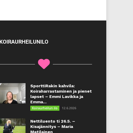
KOIRAURHEILUNILO
SporttiRakin kahvila:
Koiraharrastaminen ja pienet
lapset – Emmi Lavikka ja
Emma...
12.6.2026
Koiraurheilun ilo
Nettiluento ti 26.5. –
Kisajännitys – Maria
Matilainen