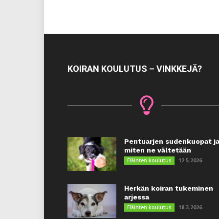
KOIRAN KOULUTUS – VINKKEJÄ?
Pentuarjen sudenkuopat j
miten ne vältetään
12.5.2026
Eläinten koulutus
Herkän koiran tukeminen
arjessa
18.3.2026
Eläinten koulutus