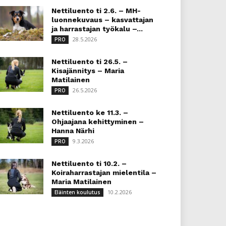
Nettiluento ti 2.6. – MH-
luonnekuvaus – kasvattajan
ja harrastajan työkalu –...
28.5.2026
PRO
Nettiluento ti 26.5. –
Kisajännitys – Maria
Matilainen
26.5.2026
PRO
Nettiluento ke 11.3. –
Ohjaajana kehittyminen –
Hanna Närhi
9.3.2026
PRO
Nettiluento ti 10.2. –
Koiraharrastajan mielentila –
Maria Matilainen
10.2.2026
Eläinten koulutus