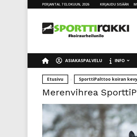
PERJANTAI, 7 ELOKUUN, 2026
KIRJAUDU SISÄÄN
M
SporttiRakki
ASIAKASPALVELU
INFO
Etusivu
SporttiPalttoo koiran kev
Merenvihrea SporttiP