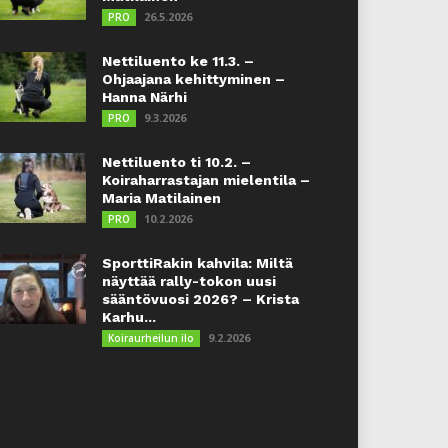
26.5.2026
PRO
Nettiluento ke 11.3. –
Ohjaajana kehittyminen –
Hanna Närhi
9.3.2026
PRO
Nettiluento ti 10.2. –
Koiraharrastajan mielentila –
Maria Matilainen
10.2.2026
PRO
SporttiRakin kahvila: Miltä
näyttää rally-tokon uusi
sääntövuosi 2026? – Krista
Karhu...
9.2.2026
Koiraurheilun ilo