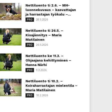
Nettiluento ti 2.6. – MH-
luonnekuvaus – kasvattajan
ja harrastajan työkalu –...
28.5.2026
PRO
Nettiluento ti 26.5. –
Kisajännitys – Maria
Matilainen
26.5.2026
PRO
Nettiluento ke 11.3. –
Ohjaajana kehittyminen –
Hanna Närhi
9.3.2026
PRO
Nettiluento ti 10.2. –
Koiraharrastajan mielentila –
Maria Matilainen
10.2.2026
PRO