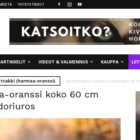
MEISTÄ
YHTEYSTIEDOT
ARTIKKELIT
VIDEOT & VALMENNUS
KAUPPA
LII
yttakki (harmaa-oranssi)
SporttiPalttoo harmaa-oranssi koko 60 cm
aa-oranssi koko 60 cm
doriuros