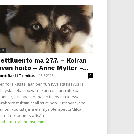
RO
ettiluento ma 27.7. – Koiran
ivun hoito – Anne Myller –...
orttiRakki Toimitus
-
15.6.2026
0
ennolla käsitellään pennun fyysistä kasvua ja
hitystä sekä sopivan liikunnan suunnittelua
nnulle, kun tavoitteena on tulevaisuudessa
iraharrastuksiin osallistuminen. Luennoitsijana
äinten kouluttaja ja eläinfysioterapeutti Milka
uru. Lue luennosta lisää
apahtumakalenteristamme
.