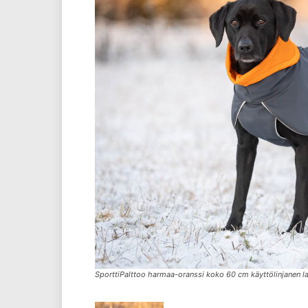
SporttiPalttoo harmaa-oranssi koko 60 cm käyttölinjanen l