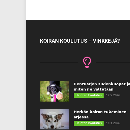
KOIRAN KOULUTUS – VINKKEJÄ?
Pentuarjen sudenkuopat j
miten ne vältetään
12.5.2026
Eläinten koulutus
Herkän koiran tukeminen
arjessa
18.3.2026
Eläinten koulutus