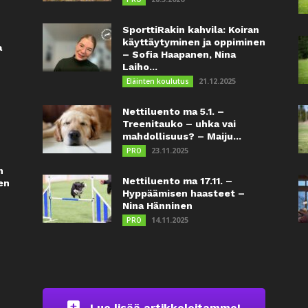
SporttiRakin kahvila: Koiran
käyttäytyminen ja oppiminen
a
– Sofia Haapanen, Nina
Laiho...
21.12.2025
Eläinten koulutus
Nettiluento ma 5.1. –
Treenitauko – uhka vai
mahdollisuus? – Maiju...
23.11.2025
PRO
n
Nettiluento ma 17.11. –
en
Hyppäämisen haasteet –
Nina Hänninen
14.11.2025
PRO
Lue lisää artikkeleitamme!