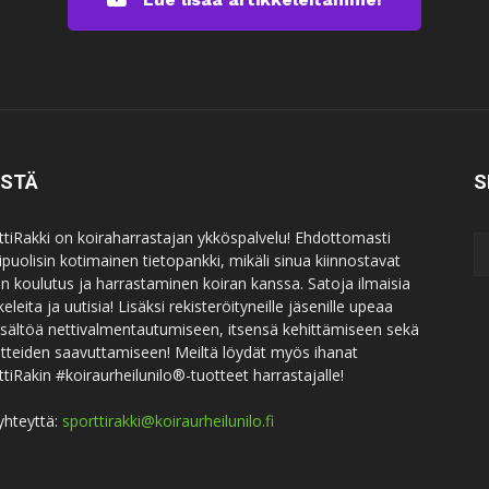
ISTÄ
S
ttiRakki on koiraharrastajan ykköspalvelu! Ehdottomasti
puolisin kotimainen tietopankki, mikäli sinua kiinnostavat
an koulutus ja harrastaminen koiran kanssa. Satoja ilmaisia
keleita ja uutisia! Lisäksi rekisteröityneille jäsenille upeaa
sisältöä nettivalmentautumiseen, itsensä kehittämiseen sekä
itteiden saavuttamiseen! Meiltä löydät myös ihanat
ttiRakin #koiraurheilunilo®-tuotteet harrastajalle!
yhteyttä:
sporttirakki@koiraurheilunilo.fi