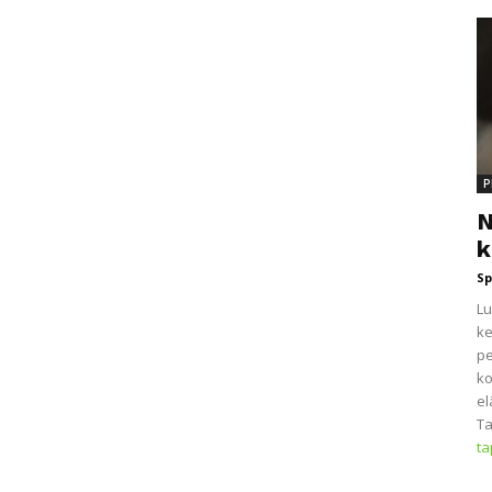
P
N
k
Sp
Lu
ke
pe
ko
el
Ta
t