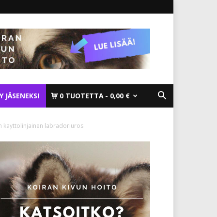
TY JÄSENEKSI
0 TUOTETTA
0,00 €
 kayttolinjainen labradoriuros