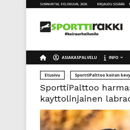
SUNNUNTAI, 9 ELOKUUN, 2026
KIRJAUDU SISÄÄN
SporttiRakki
ASIAKASPALVELU
INFO
Etusivu
SporttiPalttoo koiran kev
SporttiPalttoo harm
kayttolinjainen labra