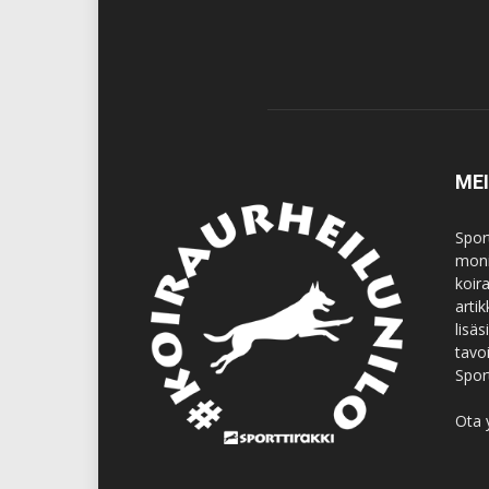
ME
Spor
moni
koir
artik
lisä
tavo
Spor
Ota 