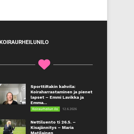
KOIRAURHEILUNILO
SporttiRakin kahvila:
Koiraharrastaminen ja pienet
lapset – Emmi Lavikka ja
Emma...
12.6.2026
Koiraurheilun ilo
Nettiluento ti 26.5. –
Kisajännitys – Maria
Matilainen