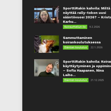
SporttiRakin kahvila: Miltä
näyttää rally-tokon uusi
sääntövuosi 2026? – Krist
Karhu...
9.2.2026
Koiraurheilun ilo
Sammuttaminen
koirankoulutuksessa
22.1.2026
Eläinten koulutus
SporttiRakin kahvila: Koira
käyttäytyminen ja oppimin
– Sofia Haapanen, Nina
Laiho...
21.12.2025
Eläinten koulutus