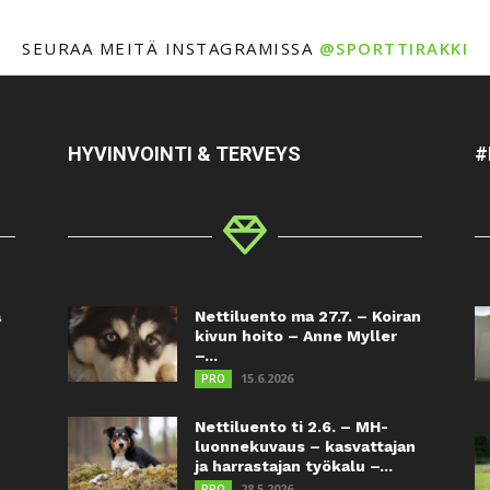
SEURAA MEITÄ INSTAGRAMISSA
@SPORTTIRAKKI
HYVINVOINTI & TERVEYS
#
a
Nettiluento ma 27.7. – Koiran
kivun hoito – Anne Myller
–...
15.6.2026
PRO
Nettiluento ti 2.6. – MH-
luonnekuvaus – kasvattajan
ja harrastajan työkalu –...
28.5.2026
PRO