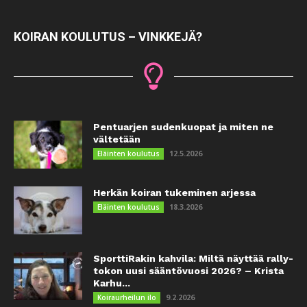
KOIRAN KOULUTUS – VINKKEJÄ?
Pentuarjen sudenkuopat ja miten ne
vältetään
12.5.2026
Eläinten koulutus
Herkän koiran tukeminen arjessa
18.3.2026
Eläinten koulutus
SporttiRakin kahvila: Miltä näyttää rally-
tokon uusi sääntövuosi 2026? – Krista
Karhu...
9.2.2026
Koiraurheilun ilo