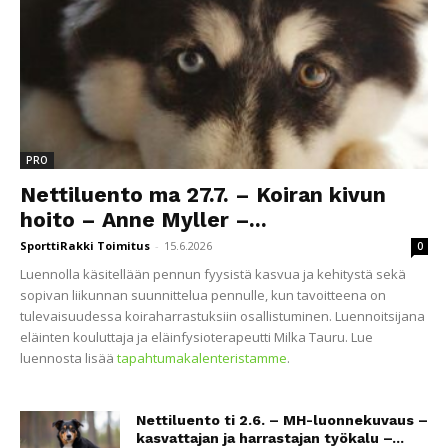
PRO
Nettiluento ma 27.7. – Koiran kivun
hoito – Anne Myller –...
SporttiRakki Toimitus
-
15.6.2026
0
Luennolla käsitellään pennun fyysistä kasvua ja kehitystä sekä
sopivan liikunnan suunnittelua pennulle, kun tavoitteena on
tulevaisuudessa koiraharrastuksiin osallistuminen. Luennoitsijana
eläinten kouluttaja ja eläinfysioterapeutti Milka Tauru. Lue
luennosta lisää
tapahtumakalenteristamme
.
Nettiluento ti 2.6. – MH-luonnekuvaus –
kasvattajan ja harrastajan työkalu –...