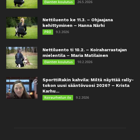
26.5.2026
Eläinten koulutus
Nettiluento ke 11.3. – Ohjaajana
kehittyminen – Hanna Närhi
9.3.2026
PRO
Nettiluento ti 10.2. – Koiraharrastajan
mielentila – Maria Matilainen
10.2.2026
Eläinten koulutus
SporttiRakin kahvila: Miltä näyttää rally-
tokon uusi sääntövuosi 2026? – Krista
Karhu...
9.2.2026
Koiraurheilun ilo