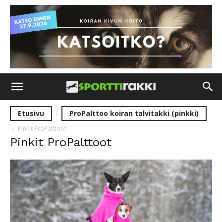
Etusivu
ProPalttoo koiran talvitakki (pinkki)
Pinkit ProPalttoot
Pinkit ProPalttoot