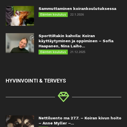
Sammuttaminen koirankoulutuksessa
22.1.2026
Eläinten koulutus
SporttiRakin kahvila: Koiran
käyttäytyminen ja oppiminen – Sofia
Haapanen, Nina Laiho...
21.12.2025
Eläinten koulutus
HYVINVOINTI & TERVEYS
Nettiluento ma 27.7. – Koiran kivun hoito
– Anne Myller –...