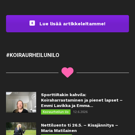
Lue lisää artikkeleitamme!
#KOIRAURHEILUNILO
SporttiRakin kahvila:
Koiraharrastaminen ja pienet lapset –
Emmi Lavikka ja Emma...
12.6.2026
Koiraurheilun ilo
Nettiluento ti 26.5. – Kisajännitys –
Maria Matilainen