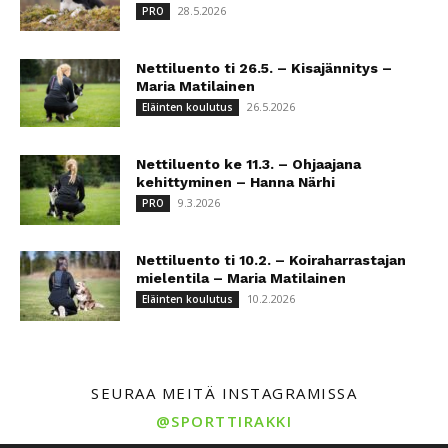
28.5.2026
PRO
Nettiluento ti 26.5. – Kisajännitys –
Maria Matilainen
26.5.2026
Eläinten koulutus
Nettiluento ke 11.3. – Ohjaajana
kehittyminen – Hanna Närhi
9.3.2026
PRO
Nettiluento ti 10.2. – Koiraharrastajan
mielentila – Maria Matilainen
10.2.2026
Eläinten koulutus
SEURAA MEITÄ INSTAGRAMISSA
@SPORTTIRAKKI