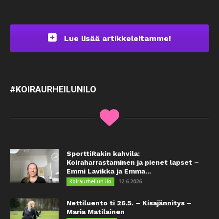
Lue lisää artikkeleitamme!
#KOIRAURHEILUNILO
SporttiRakin kahvila:
Koiraharrastaminen ja pienet lapset –
Emmi Lavikka ja Emma...
12.6.2026
Koiraurheilun ilo
Nettiluento ti 26.5. – Kisajännitys –
Maria Matilainen