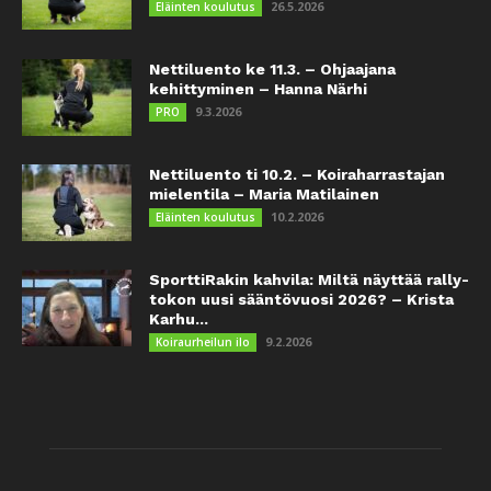
26.5.2026
Eläinten koulutus
Nettiluento ke 11.3. – Ohjaajana
kehittyminen – Hanna Närhi
9.3.2026
PRO
Nettiluento ti 10.2. – Koiraharrastajan
mielentila – Maria Matilainen
10.2.2026
Eläinten koulutus
SporttiRakin kahvila: Miltä näyttää rally-
tokon uusi sääntövuosi 2026? – Krista
Karhu...
9.2.2026
Koiraurheilun ilo