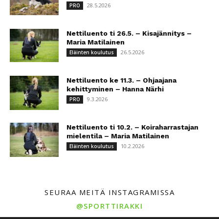
28.5.2026
PRO
Nettiluento ti 26.5. – Kisajännitys –
Maria Matilainen
26.5.2026
Eläinten koulutus
Nettiluento ke 11.3. – Ohjaajana
kehittyminen – Hanna Närhi
9.3.2026
PRO
Nettiluento ti 10.2. – Koiraharrastajan
mielentila – Maria Matilainen
10.2.2026
Eläinten koulutus
SEURAA MEITÄ INSTAGRAMISSA
@SPORTTIRAKKI