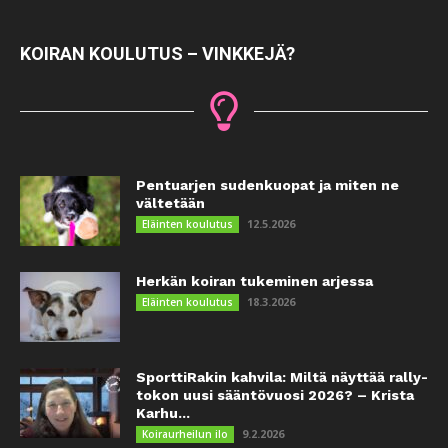
KOIRAN KOULUTUS – VINKKEJÄ?
Pentuarjen sudenkuopat ja miten ne
vältetään
12.5.2026
Eläinten koulutus
Herkän koiran tukeminen arjessa
18.3.2026
Eläinten koulutus
SporttiRakin kahvila: Miltä näyttää rally-
tokon uusi sääntövuosi 2026? – Krista
Karhu...
9.2.2026
Koiraurheilun ilo