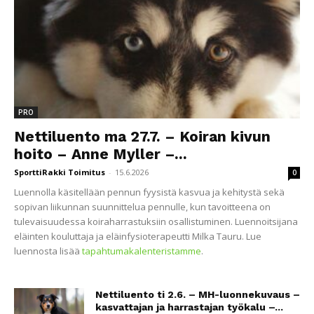
PRO
Nettiluento ma 27.7. – Koiran kivun
hoito – Anne Myller –...
SporttiRakki Toimitus
-
15.6.2026
0
Luennolla käsitellään pennun fyysistä kasvua ja kehitystä sekä
sopivan liikunnan suunnittelua pennulle, kun tavoitteena on
tulevaisuudessa koiraharrastuksiin osallistuminen. Luennoitsijana
eläinten kouluttaja ja eläinfysioterapeutti Milka Tauru. Lue
luennosta lisää
tapahtumakalenteristamme
.
Nettiluento ti 2.6. – MH-luonnekuvaus –
kasvattajan ja harrastajan työkalu –...