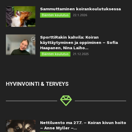
Sammuttaminen koirankoulutuksessa
22.1.2026
Eläinten koulutus
SporttiRakin kahvila: Koiran
käyttäytyminen ja oppiminen – Sofia
Haapanen, Nina Laiho...
21.12.2025
Eläinten koulutus
HYVINVOINTI & TERVEYS
Nettiluento ma 27.7. – Koiran kivun hoito
– Anne Myller –...