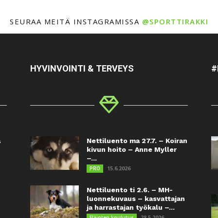
SEURAA MEITÄ INSTAGRAMISSA
@SPORTTIRAKKI
HYVINVOINTI & TERVEYS
#
a
Nettiluento ma 27.7. – Koiran
kivun hoito – Anne Myller
–...
15.6.2026
PRO
Nettiluento ti 2.6. – MH-
luonnekuvaus – kasvattajan
ja harrastajan työkalu –...
28.5.2026
Eläinten koulutus