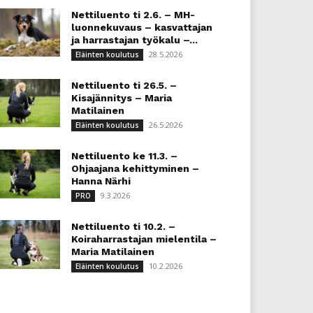
Nettiluento ti 2.6. – MH-
luonnekuvaus – kasvattajan
ja harrastajan työkalu –...
28.5.2026
Eläinten koulutus
Nettiluento ti 26.5. –
Kisajännitys – Maria
Matilainen
26.5.2026
Eläinten koulutus
Nettiluento ke 11.3. –
Ohjaajana kehittyminen –
Hanna Närhi
9.3.2026
PRO
Nettiluento ti 10.2. –
Koiraharrastajan mielentila –
Maria Matilainen
10.2.2026
Eläinten koulutus