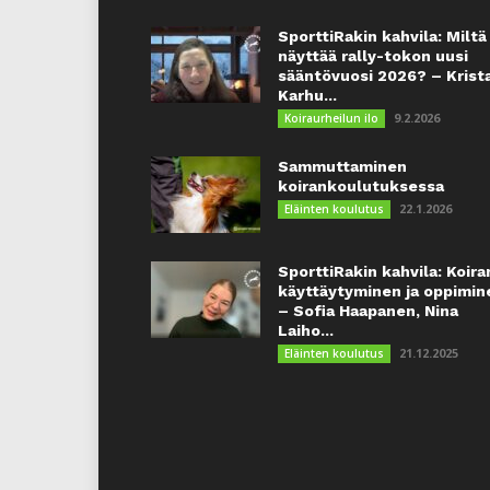
SporttiRakin kahvila: Miltä
näyttää rally-tokon uusi
sääntövuosi 2026? – Krist
Karhu...
9.2.2026
Koiraurheilun ilo
Sammuttaminen
koirankoulutuksessa
22.1.2026
Eläinten koulutus
SporttiRakin kahvila: Koira
käyttäytyminen ja oppimin
– Sofia Haapanen, Nina
Laiho...
21.12.2025
Eläinten koulutus