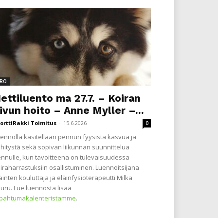
RO
ettiluento ma 27.7. – Koiran
ivun hoito – Anne Myller –...
orttiRakki Toimitus
-
15.6.2026
0
ennolla käsitellään pennun fyysistä kasvua ja
hitystä sekä sopivan liikunnan suunnittelua
nnulle, kun tavoitteena on tulevaisuudessa
iraharrastuksiin osallistuminen. Luennoitsijana
äinten kouluttaja ja eläinfysioterapeutti Milka
uru. Lue luennosta lisää
apahtumakalenteristamme
.