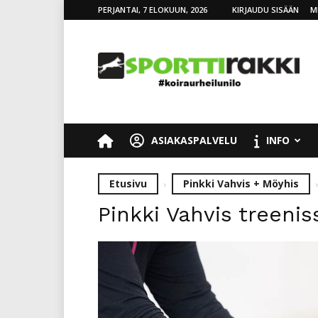
PERJANTAI, 7 ELOKUUN, 2026
KIRJAUDU SISÄÄN
M
SporttiRakki
ASIAKASPALVELU
INFO
Etusivu
Pinkki Vahvis + Möyhis
Pinkki Vahvis treenis