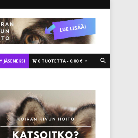
TY JÄSENEKSI
0 TUOTETTA
0,00 €