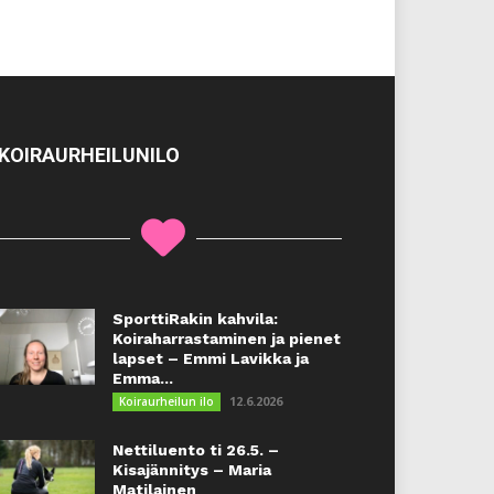
KOIRAURHEILUNILO
SporttiRakin kahvila:
Koiraharrastaminen ja pienet
lapset – Emmi Lavikka ja
Emma...
12.6.2026
Koiraurheilun ilo
Nettiluento ti 26.5. –
Kisajännitys – Maria
Matilainen