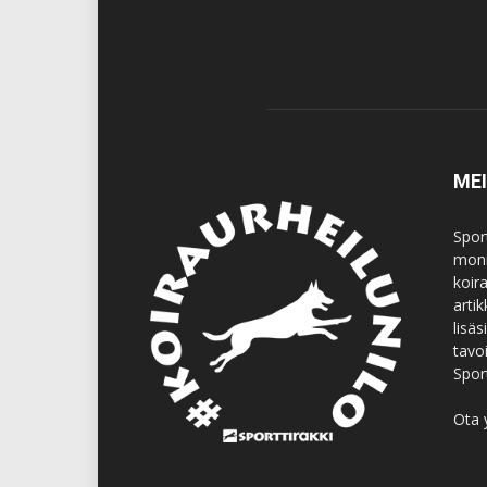
ME
Spor
moni
koir
artik
lisä
tavo
Spor
Ota 