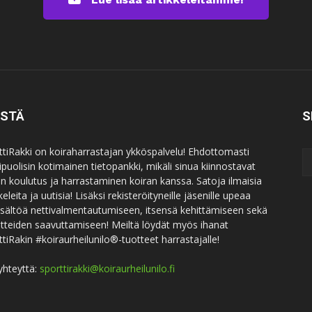
ISTÄ
S
ttiRakki on koiraharrastajan ykköspalvelu! Ehdottomasti
puolisin kotimainen tietopankki, mikäli sinua kiinnostavat
an koulutus ja harrastaminen koiran kanssa. Satoja ilmaisia
keleita ja uutisia! Lisäksi rekisteröityneille jäsenille upeaa
sisältöä nettivalmentautumiseen, itsensä kehittämiseen sekä
itteiden saavuttamiseen! Meiltä löydät myös ihanat
ttiRakin #koiraurheilunilo®-tuotteet harrastajalle!
yhteyttä:
sporttirakki@koiraurheilunilo.fi