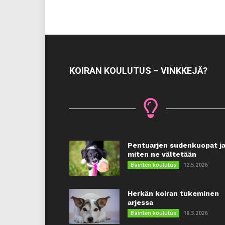
KOIRAN KOULUTUS – VINKKEJÄ?
Pentuarjen sudenkuopat j
miten ne vältetään
12.5.2026
Eläinten koulutus
Herkän koiran tukeminen
arjessa
18.3.2026
Eläinten koulutus