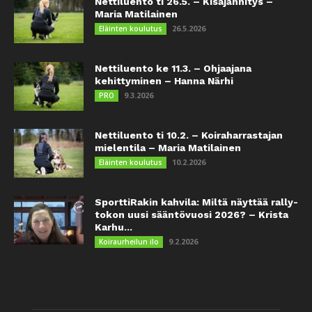
Nettiluento ti 26.5. – Kisajännitys –
Maria Matilainen
26.5.2026
Eläinten koulutus
Nettiluento ke 11.3. – Ohjaajana
kehittyminen – Hanna Närhi
9.3.2026
PRO
Nettiluento ti 10.2. – Koiraharrastajan
mielentila – Maria Matilainen
10.2.2026
Eläinten koulutus
SporttiRakin kahvila: Miltä näyttää rally-
tokon uusi sääntövuosi 2026? – Krista
Karhu...
9.2.2026
Koiraurheilun ilo