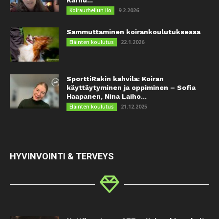
9.2.2026
Koiraurheilun ilo
Sammuttaminen koirankoulutuksessa
22.1.2026
Eläinten koulutus
SporttiRakin kahvila: Koiran
käyttäytyminen ja oppiminen – Sofia
Haapanen, Nina Laiho...
21.12.2025
Eläinten koulutus
HYVINVOINTI & TERVEYS