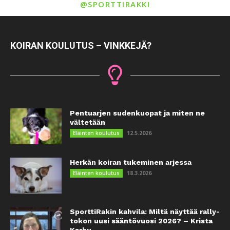
@SPORTTIRAKKI
KOIRAN KOULUTUS – VINKKEJÄ?
Pentuarjen sudenkuopat ja miten ne
vältetään
12.5.2026
Eläinten koulutus
Herkän koiran tukeminen arjessa
18.3.2026
Eläinten koulutus
SporttiRakin kahvila: Miltä näyttää rally-
tokon uusi sääntövuosi 2026? – Krista
Karhu...