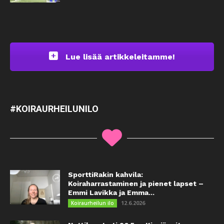
Lue lisää artikkeleitamme!
#KOIRAURHEILUNILO
SporttiRakin kahvila:
Koiraharrastaminen ja pienet lapset –
Emmi Lavikka ja Emma...
12.6.2026
Koiraurheilun ilo