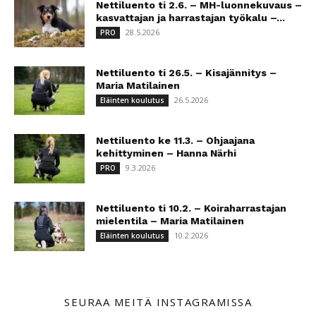
Nettiluento ti 2.6. – MH-luonnekuvaus –
kasvattajan ja harrastajan työkalu –...
28.5.2026
PRO
Nettiluento ti 26.5. – Kisajännitys –
Maria Matilainen
26.5.2026
Eläinten koulutus
Nettiluento ke 11.3. – Ohjaajana
kehittyminen – Hanna Närhi
9.3.2026
PRO
Nettiluento ti 10.2. – Koiraharrastajan
mielentila – Maria Matilainen
10.2.2026
Eläinten koulutus
SEURAA MEITÄ INSTAGRAMISSA