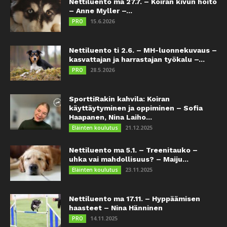
Nettiluento ma 27.7. – Koiran kivun hoito
– Anne Myller –...
15.6.2026
PRO
Nettiluento ti 2.6. – MH-luonnekuvaus –
kasvattajan ja harrastajan työkalu –...
28.5.2026
PRO
SporttiRakin kahvila: Koiran
käyttäytyminen ja oppiminen – Sofia
Haapanen, Nina Laiho...
21.12.2025
Eläinten koulutus
Nettiluento ma 5.1. – Treenitauko –
uhka vai mahdollisuus? – Maiju...
23.11.2025
Eläinten koulutus
Nettiluento ma 17.11. – Hyppäämisen
haasteet – Nina Hänninen
14.11.2025
PRO