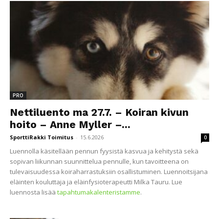
PRO
Nettiluento ma 27.7. – Koiran kivun
hoito – Anne Myller –...
SporttiRakki Toimitus
-
15.6.2026
0
Luennolla käsitellään pennun fyysistä kasvua ja kehitystä sekä
sopivan liikunnan suunnittelua pennulle, kun tavoitteena on
tulevaisuudessa koiraharrastuksiin osallistuminen. Luennoitsijana
eläinten kouluttaja ja eläinfysioterapeutti Milka Tauru. Lue
luennosta lisää
tapahtumakalenteristamme
.