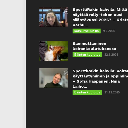
SporttiRakin kahvila: Miltä
näyttää rally-tokon uusi
sääntövuosi 2026? – Krist
Karhu...
9.2.2026
Koiraurheilun ilo
Sammuttaminen
koirankoulutuksessa
22.1.2026
Eläinten koulutus
SporttiRakin kahvila: Koira
käyttäytyminen ja oppimin
– Sofia Haapanen, Nina
Laiho...
21.12.2025
Eläinten koulutus