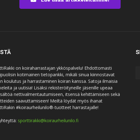
ISTÄ
S
ttiRakki on koiraharrastajan ykköspalvelu! Ehdottomasti
puolisin kotimainen tietopankki, mikäli sinua kiinnostavat
an koulutus ja harrastaminen koiran kanssa. Satoja ilmaisia
keleita ja uutisia! Lisäksi rekisteröityneille jäsenille upeaa
sisältöä nettivalmentautumiseen, itsensä kehittämiseen sekä
itteiden saavuttamiseen! Meiltä löydät myös ihanat
ttiRakin #koiraurheilunilo®-tuotteet harrastajalle!
yhteyttä:
sporttirakki@koiraurheilunilo.fi