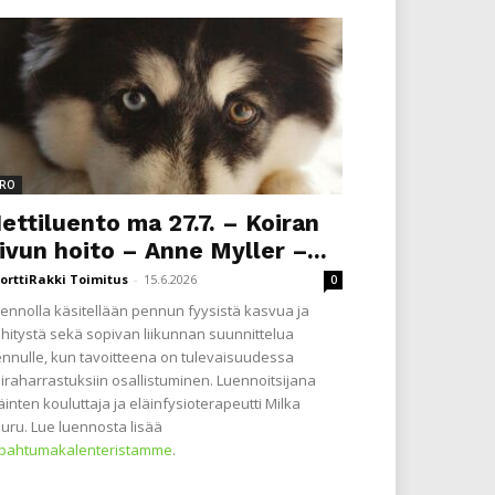
RO
ettiluento ma 27.7. – Koiran
ivun hoito – Anne Myller –...
orttiRakki Toimitus
-
15.6.2026
0
ennolla käsitellään pennun fyysistä kasvua ja
hitystä sekä sopivan liikunnan suunnittelua
nnulle, kun tavoitteena on tulevaisuudessa
iraharrastuksiin osallistuminen. Luennoitsijana
äinten kouluttaja ja eläinfysioterapeutti Milka
uru. Lue luennosta lisää
apahtumakalenteristamme
.