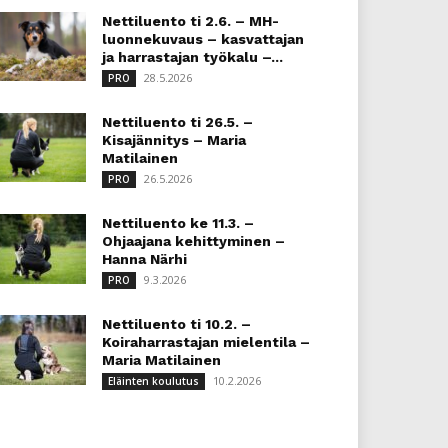
Nettiluento ti 2.6. – MH-
luonnekuvaus – kasvattajan
ja harrastajan työkalu –...
28.5.2026
PRO
Nettiluento ti 26.5. –
Kisajännitys – Maria
Matilainen
26.5.2026
PRO
Nettiluento ke 11.3. –
Ohjaajana kehittyminen –
Hanna Närhi
9.3.2026
PRO
Nettiluento ti 10.2. –
Koiraharrastajan mielentila –
Maria Matilainen
10.2.2026
Eläinten koulutus