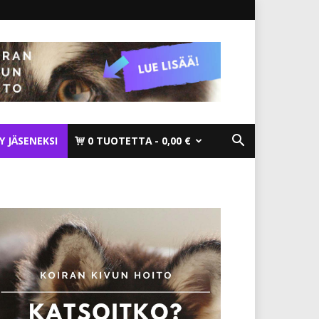
TY JÄSENEKSI
0 TUOTETTA
0,00 €