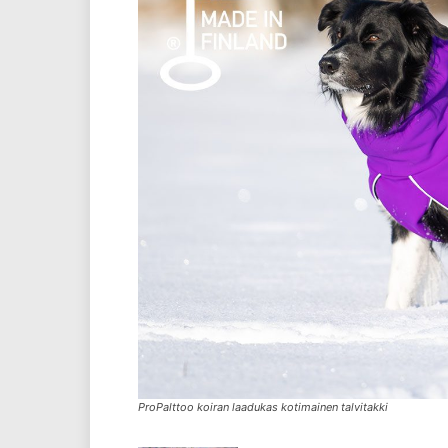
ProPalttoo koiran laadukas kotimainen talvitakki