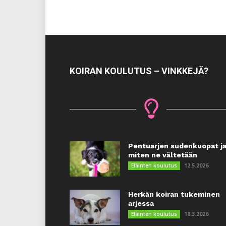
KOIRAN KOULUTUS – VINKKEJÄ?
Pentuarjen sudenkuopat j
miten ne vältetään
12.5.2026
Eläinten koulutus
Herkän koiran tukeminen
arjessa
18.3.2026
Eläinten koulutus