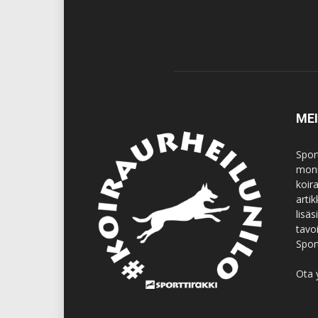
ME
Spor
moni
koir
artik
lisä
tavo
Spor
Ota 