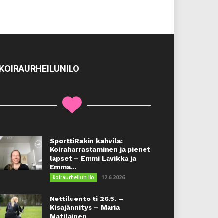
KOIRAURHEILUNILO
SporttiRakin kahvila:
Koiraharrastaminen ja pienet
lapset – Emmi Lavikka ja
Emma...
12.6.2026
Koiraurheilun ilo
Nettiluento ti 26.5. –
Kisajännitys – Maria
Matilainen