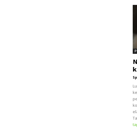
P
N
k
Sp
Lu
ke
pe
ko
el
Ta
t