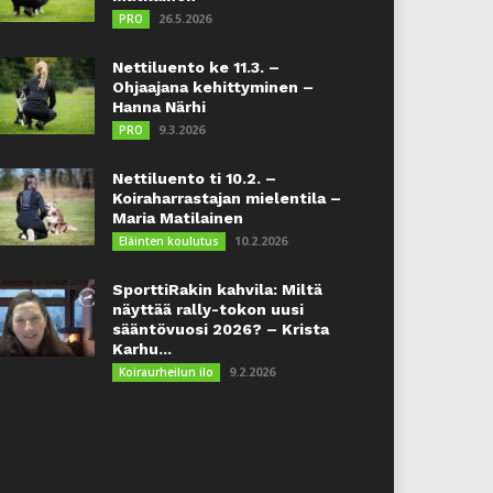
26.5.2026
PRO
Nettiluento ke 11.3. –
Ohjaajana kehittyminen –
Hanna Närhi
9.3.2026
PRO
Nettiluento ti 10.2. –
Koiraharrastajan mielentila –
Maria Matilainen
10.2.2026
Eläinten koulutus
SporttiRakin kahvila: Miltä
näyttää rally-tokon uusi
sääntövuosi 2026? – Krista
Karhu...
9.2.2026
Koiraurheilun ilo