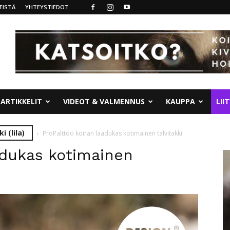
EISTÄ
YHTEYSTIEDOT
ARTIKKELIT
VIDEOT & VALMENNUS
KAUPPA
LII
i (lila)
ProPalttoo koiran laadukas kotimainen talvitakki
adukas kotimainen