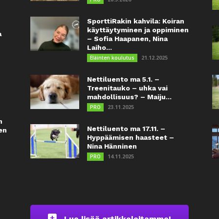
SporttiRakin kahvila: Koiran
käyttäytyminen ja oppiminen
a
– Sofia Haapanen, Nina
Laiho...
21.12.2025
Eläinten koulutus
Nettiluento ma 5.1. –
Treenitauko – uhka vai
mahdollisuus? – Maiju...
23.11.2025
PRO
n
Nettiluento ma 17.11. –
en
Hyppäämisen haasteet –
Nina Hänninen
14.11.2025
PRO
Lue lisää artikkeleitamme!