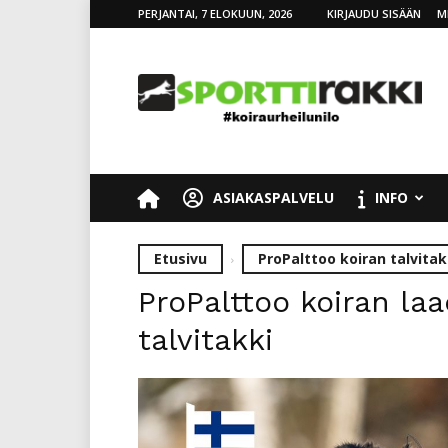
PERJANTAI, 7 ELOKUUN, 2026
KIRJAUDU SISÄÄN
M
SporttiRakki
ASIAKASPALVELU
INFO
Etusivu
ProPalttoo koiran talvitakk
ProPalttoo koiran la
talvitakki