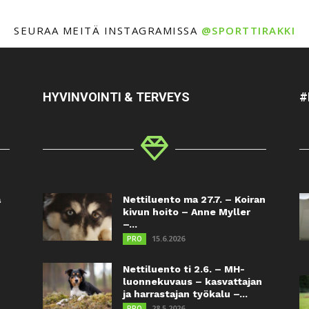
SEURAA MEITÄ INSTAGRAMISSA
@SPORTTIRAKKI
HYVINVOINTI & TERVEYS
#
a
Nettiluento ma 27.7. – Koiran
kivun hoito – Anne Myller
–...
15.6.2026
PRO
Nettiluento ti 2.6. – MH-
luonnekuvaus – kasvattajan
ja harrastajan työkalu –...
28.5.2026
PRO