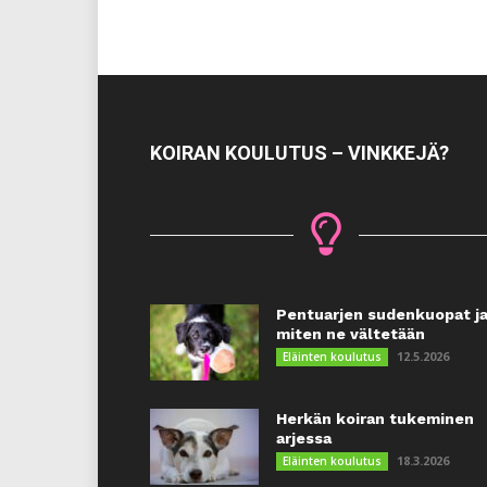
KOIRAN KOULUTUS – VINKKEJÄ?
Pentuarjen sudenkuopat j
miten ne vältetään
12.5.2026
Eläinten koulutus
Herkän koiran tukeminen
arjessa
18.3.2026
Eläinten koulutus