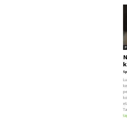
P
N
k
Sp
Lu
ke
pe
ko
el
Ta
t