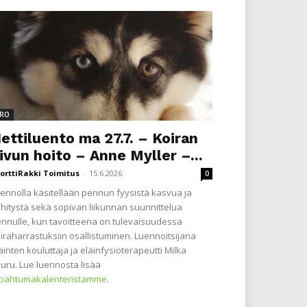
RO
ettiluento ma 27.7. – Koiran
ivun hoito – Anne Myller –...
orttiRakki Toimitus
-
15.6.2026
0
ennolla käsitellään pennun fyysistä kasvua ja
hitystä sekä sopivan liikunnan suunnittelua
nnulle, kun tavoitteena on tulevaisuudessa
iraharrastuksiin osallistuminen. Luennoitsijana
äinten kouluttaja ja eläinfysioterapeutti Milka
uru. Lue luennosta lisää
apahtumakalenteristamme
.