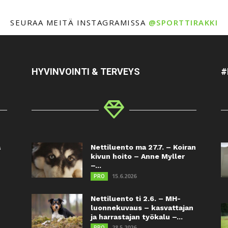
SEURAA MEITÄ INSTAGRAMISSA
@SPORTTIRAKKI
HYVINVOINTI & TERVEYS
#
a
Nettiluento ma 27.7. – Koiran
kivun hoito – Anne Myller
–...
15.6.2026
PRO
Nettiluento ti 2.6. – MH-
luonnekuvaus – kasvattajan
ja harrastajan työkalu –...
28.5.2026
PRO