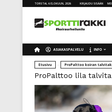
TORSTAI, 6 ELOKUUN, 2026
KIRJAUDU SISÄÄN
ME
SporttiRakki
ASIAKASPALVELU
INFO
Etusivu
ProPalttoo koiran talvitakk
ProPalttoo lila talvi