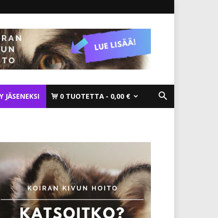
TY JÄSENEKSI
0 TUOTETTA
0,00 €