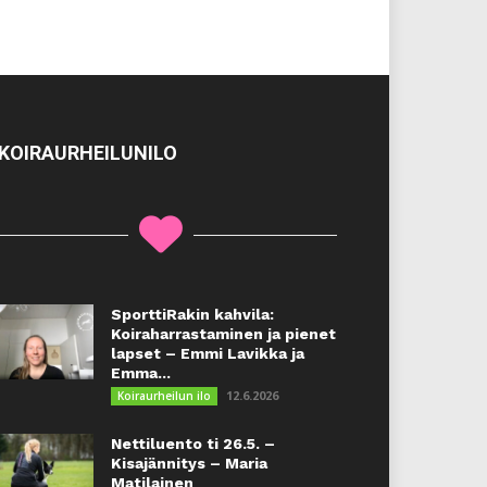
KOIRAURHEILUNILO
SporttiRakin kahvila:
Koiraharrastaminen ja pienet
lapset – Emmi Lavikka ja
Emma...
12.6.2026
Koiraurheilun ilo
Nettiluento ti 26.5. –
Kisajännitys – Maria
Matilainen