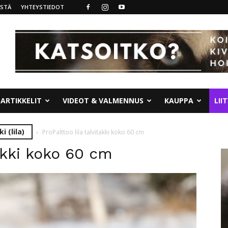
ISTÄ
YHTEYSTIEDOT
ARTIKKELIT
VIDEOT & VALMENNUS
KAUPPA
LII
i (lila)
ProPalttoo lila talvitakki koko 60 cm
takki koko 60 cm