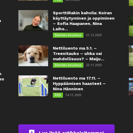
SporttiRakin kahvila: Koiran
käyttäytyminen ja oppiminen
a
– Sofia Haapanen, Nina
Laiho...
21.12.2025
Eläinten koulutus
Nettiluento ma 5.1. –
Treenitauko – uhka vai
mahdollisuus? – Maiju...
23.11.2025
Eläinten koulutus
n
Nettiluento ma 17.11. –
en
Hyppäämisen haasteet –
Nina Hänninen
14.11.2025
PRO
Lue lisää artikkeleitamme!