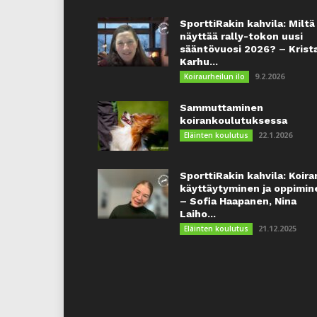
SporttiRakin kahvila: Miltä
näyttää rally-tokon uusi
sääntövuosi 2026? – Krist
Karhu...
9.2.2026
Koiraurheilun ilo
Sammuttaminen
koirankoulutuksessa
22.1.2026
Eläinten koulutus
SporttiRakin kahvila: Koira
käyttäytyminen ja oppimin
– Sofia Haapanen, Nina
Laiho...
21.12.2025
Eläinten koulutus