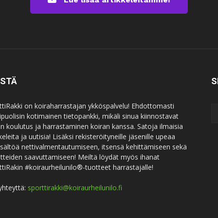
ISTÄ
S
ttiRakki on koiraharrastajan ykköspalvelu! Ehdottomasti
puolisin kotimainen tietopankki, mikäli sinua kiinnostavat
an koulutus ja harrastaminen koiran kanssa. Satoja ilmaisia
keleita ja uutisia! Lisäksi rekisteröityneille jäsenille upeaa
sisältöä nettivalmentautumiseen, itsensä kehittämiseen sekä
itteiden saavuttamiseen! Meiltä löydät myös ihanat
ttiRakin #koiraurheilunilo®-tuotteet harrastajalle!
yhteyttä:
sporttirakki@koiraurheilunilo.fi