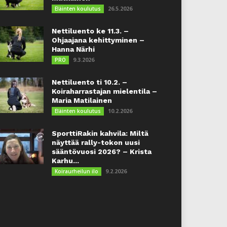
26.5.2026
Eläinten koulutus
Nettiluento ke 11.3. –
Ohjaajana kehittyminen –
Hanna Närhi
9.3.2026
PRO
Nettiluento ti 10.2. –
Koiraharrastajan mielentila –
Maria Matilainen
10.2.2026
Eläinten koulutus
SporttiRakin kahvila: Miltä
näyttää rally-tokon uusi
sääntövuosi 2026? – Krista
Karhu...
9.2.2026
Koiraurheilun ilo