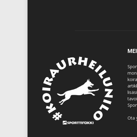
ME
Spor
moni
koir
artik
lisä
tavo
Spor
Ota 