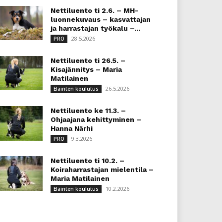
Nettiluento ti 2.6. – MH-
luonnekuvaus – kasvattajan
ja harrastajan työkalu –...
28.5.2026
PRO
Nettiluento ti 26.5. –
Kisajännitys – Maria
Matilainen
26.5.2026
Eläinten koulutus
Nettiluento ke 11.3. –
Ohjaajana kehittyminen –
Hanna Närhi
9.3.2026
PRO
Nettiluento ti 10.2. –
Koiraharrastajan mielentila –
Maria Matilainen
10.2.2026
Eläinten koulutus