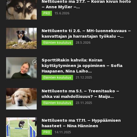
Nettiluento ma 27.7. – Koiran kivun hoito
– Anne Myller –...
15.6.2026
PRO
Nettiluento ti 2.6. – MH-luonnekuvaus –
kasvattajan ja harrastajan työkalu –...
28.5.2026
Eläinten koulutus
SporttiRakin kahvila: Koiran
käyttäytyminen ja oppiminen – Sofia
Haapanen, Nina Laiho...
21.12.2025
Eläinten koulutus
Nettiluento ma 5.1. – Treenitauko –
uhka vai mahdollisuus? – Maiju...
23.11.2025
Eläinten koulutus
Nettiluento ma 17.11. – Hyppäämisen
haasteet – Nina Hänninen
14.11.2025
PRO