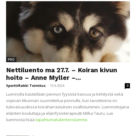
PRO
Nettiluento ma 27.7. – Koiran kivun
hoito – Anne Myller –...
SporttiRakki Toimitus
-
15.6.2026
0
Luennolla käsitellään pennun fyysistä kasvua ja kehitystä sekä
sopivan liikunnan suunnittelua pennulle, kun tavoitteena on
tulevaisuudessa koiraharrastuksiin osallistuminen. Luennoitsijana
eläinten kouluttaja ja eläinfysioterapeutti Milka Tauru. Lue
luennosta lisää
tapahtumakalenteristamme
.