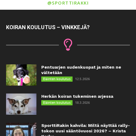
@SPORTTIRAKKI
KOIRAN KOULUTUS – VINKKEJÄ?
Pentuarjen sudenkuopat ja miten ne
vältetään
12.5.2026
Eläinten koulutus
Herkän koiran tukeminen arjessa
18.3.2026
Eläinten koulutus
SporttiRakin kahvila: Miltä näyttää rally-
tokon uusi sääntövuosi 2026? – Krista