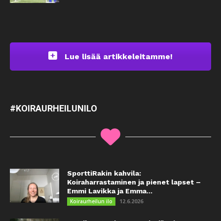
Lue lisää artikkeleitamme!
#KOIRAURHEILUNILO
SporttiRakin kahvila:
Koiraharrastaminen ja pienet lapset –
Emmi Lavikka ja Emma...
12.6.2026
Koiraurheilun ilo