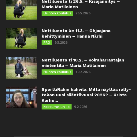
Nettiluento ti 26.5. – Kisajännitys –
Maria Matilainen
26.5.2026
Eläinten koulutus
Nettiluento ke 11.3. – Ohjaajana
kehittyminen – Hanna Närhi
9.3.2026
PRO
Nettiluento ti 10.2. – Koiraharrastajan
mielentila – Maria Matilainen
10.2.2026
Eläinten koulutus
SporttiRakin kahvila: Miltä näyttää rally-
tokon uusi sääntövuosi 2026? – Krista
Karhu...
9.2.2026
Koiraurheilun ilo