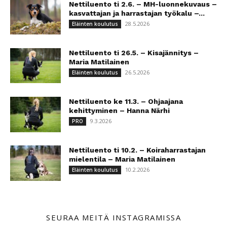
Nettiluento ti 2.6. – MH-luonnekuvaus –
kasvattajan ja harrastajan työkalu –...
28.5.2026
Eläinten koulutus
Nettiluento ti 26.5. – Kisajännitys –
Maria Matilainen
26.5.2026
Eläinten koulutus
Nettiluento ke 11.3. – Ohjaajana
kehittyminen – Hanna Närhi
9.3.2026
PRO
Nettiluento ti 10.2. – Koiraharrastajan
mielentila – Maria Matilainen
10.2.2026
Eläinten koulutus
SEURAA MEITÄ INSTAGRAMISSA