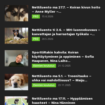
Nettiluento ma 27.7. – Koiran kivun hoito
– Anne Myller –...
15.6.2026
PRO
Nettiluento ti 2.6. – MH-luonnekuvaus –
kasvattajan ja harrastajan työkalu –...
28.5.2026
PRO
SporttiRakin kahvila: Koiran
käyttäytyminen ja oppiminen – Sofia
Haapanen, Nina Laiho...
21.12.2025
Eläinten koulutus
Nettiluento ma 5.1. – Treenitauko –
uhka vai mahdollisuus? – Maiju...
23.11.2025
Eläinten koulutus
Nettiluento ma 17.11. – Hyppäämisen
haasteet – Nina Hänninen