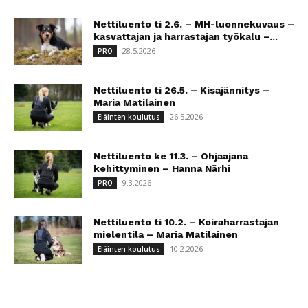
Nettiluento ti 2.6. – MH-luonnekuvaus –
kasvattajan ja harrastajan työkalu –...
28.5.2026
PRO
Nettiluento ti 26.5. – Kisajännitys –
Maria Matilainen
26.5.2026
Eläinten koulutus
Nettiluento ke 11.3. – Ohjaajana
kehittyminen – Hanna Närhi
9.3.2026
PRO
Nettiluento ti 10.2. – Koiraharrastajan
mielentila – Maria Matilainen
10.2.2026
Eläinten koulutus