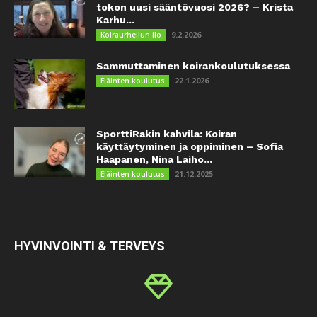
tokon uusi sääntövuosi 2026? – Krista
Karhu...
9.2.2026
Koiraurheilun ilo
Sammuttaminen koirankoulutuksessa
22.1.2026
Eläinten koulutus
SporttiRakin kahvila: Koiran
käyttäytyminen ja oppiminen – Sofia
Haapanen, Nina Laiho...
21.12.2025
Eläinten koulutus
HYVINVOINTI & TERVEYS