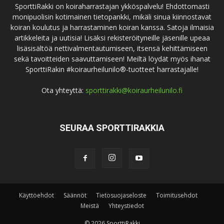
SporttiRakki on koiraharrastajan ykköspalvelu! Ehdottomasti
monipuolisin kotimainen tietopankki, mikäli sinua kiinnostavat
koiran koulutus ja harrastaminen koiran kanssa. Satoja ilmaisia
artikkeleita ja uutisia! Lisäksi rekisteröityneille jäsenille upeaa
lisäsisältöä nettivalmentautumiseen, itsensä kehittämiseen
sekä tavoitteiden saavuttamiseen! Meiltä löydät myös ihanat
SporttiRakin #koiraurheilunilo®-tuotteet harrastajalle!
Ota yhteyttä:
sporttirakki@koiraurheilunilo.fi
SEURAA SPORTTIRAKKIA
Käyttöehdot
Säännöt
Tietosuojaseloste
Toimitusehdot
Meistä
Yhteystiedot
© 2026 SporttiRakki