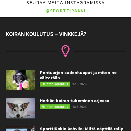
SEURAA MEITÄ INSTAGRAMISSA
@SPORTTIRAKKI
KOIRAN KOULUTUS – VINKKEJÄ?
Pentuarjen sudenkuopat ja miten ne
vältetään
12.5.2026
Eläinten koulutus
Herkän koiran tukeminen arjessa
18.3.2026
Eläinten koulutus
SporttiRakin kahvila: Miltä näyttää rally-