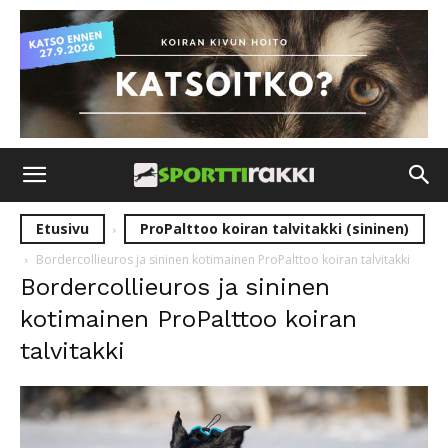
Etusivu
ProPalttoo koiran talvitakki (sininen)
Bordercollieuros ja sininen kotimainen ProPalttoo koiran talvitakki
Bordercollieuros ja sininen
kotimainen ProPalttoo koiran
talvitakki