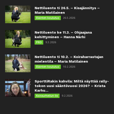
Nettiluento ti 26.5. – Kisajännitys –
Maria Matilainen
26.5.2026
Eläinten koulutus
Nettiluento ke 11.3. – Ohjaajana
kehittyminen – Hanna Närhi
9.3.2026
PRO
Nettiluento ti 10.2. – Koiraharrastajan
mielentila – Maria Matilainen
10.2.2026
Eläinten koulutus
SporttiRakin kahvila: Miltä näyttää rally-
tokon uusi sääntövuosi 2026? – Krista
Karhu...
9.2.2026
Koiraurheilun ilo