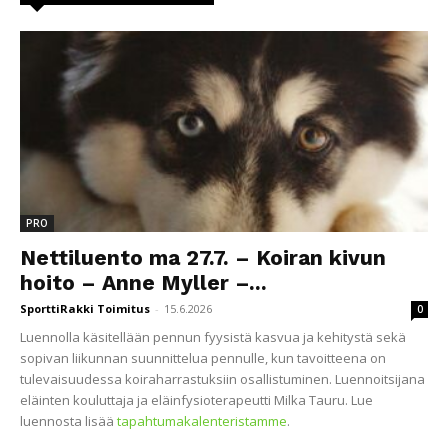
PRO
Nettiluento ma 27.7. – Koiran kivun
hoito – Anne Myller –...
SporttiRakki Toimitus
-
15.6.2026
0
Luennolla käsitellään pennun fyysistä kasvua ja kehitystä sekä
sopivan liikunnan suunnittelua pennulle, kun tavoitteena on
tulevaisuudessa koiraharrastuksiin osallistuminen. Luennoitsijana
eläinten kouluttaja ja eläinfysioterapeutti Milka Tauru. Lue
luennosta lisää
tapahtumakalenteristamme
.