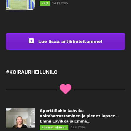
14.11.2025
PRO
Lue lisää artikkeleitamme!
#KOIRAURHEILUNILO
SporttiRakin kahvila:
Koiraharrastaminen ja pienet lapset –
Emmi Lavikka ja Emma...
12.6.2026
Koiraurheilun ilo