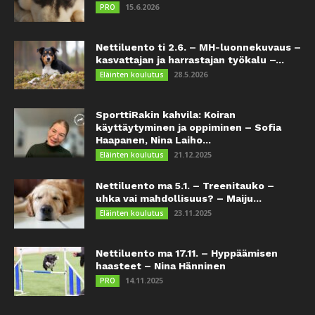
15.6.2026
PRO
Nettiluento ti 2.6. – MH-luonnekuvaus –
kasvattajan ja harrastajan työkalu –...
28.5.2026
Eläinten koulutus
SporttiRakin kahvila: Koiran
käyttäytyminen ja oppiminen – Sofia
Haapanen, Nina Laiho...
21.12.2025
Eläinten koulutus
Nettiluento ma 5.1. – Treenitauko –
uhka vai mahdollisuus? – Maiju...
23.11.2025
Eläinten koulutus
Nettiluento ma 17.11. – Hyppäämisen
haasteet – Nina Hänninen
14.11.2025
PRO