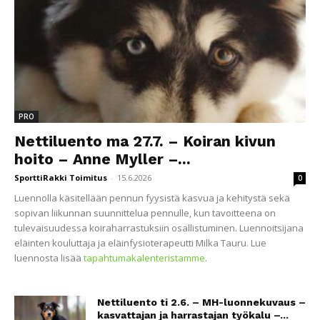
PRO
Nettiluento ma 27.7. – Koiran kivun
hoito – Anne Myller –...
SporttiRakki Toimitus
-
15.6.2026
0
Luennolla käsitellään pennun fyysistä kasvua ja kehitystä sekä
sopivan liikunnan suunnittelua pennulle, kun tavoitteena on
tulevaisuudessa koiraharrastuksiin osallistuminen. Luennoitsijana
eläinten kouluttaja ja eläinfysioterapeutti Milka Tauru. Lue
luennosta lisää
tapahtumakalenteristamme
.
Nettiluento ti 2.6. – MH-luonnekuvaus –
kasvattajan ja harrastajan työkalu –...