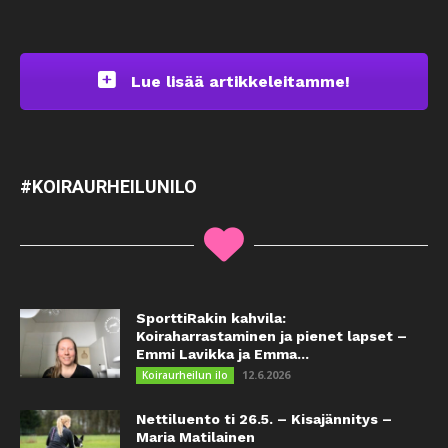
Lue lisää artikkeleitamme!
#KOIRAURHEILUNILO
SporttiRakin kahvila:
Koiraharrastaminen ja pienet lapset –
Emmi Lavikka ja Emma...
12.6.2026
Koiraurheilun ilo
Nettiluento ti 26.5. – Kisajännitys –
Maria Matilainen