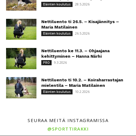
28.5.2026
Eläinten koulutus
Nettiluento ti 26.5. – Kisajännitys –
Maria Matilainen
26.5.2026
Eläinten koulutus
Nettiluento ke 11.3. – Ohjaajana
kehittyminen – Hanna Närhi
9.3.2026
PRO
Nettiluento ti 10.2. – Koiraharrastajan
mielentila – Maria Matilainen
10.2.2026
Eläinten koulutus
SEURAA MEITÄ INSTAGRAMISSA
@SPORTTIRAKKI