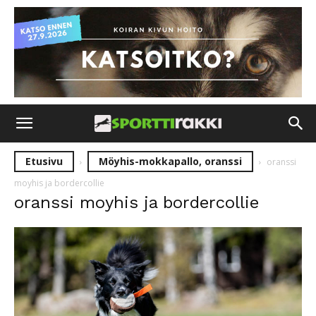
Etusivu
Möyhis-mokkapallo, oranssi
oranssi
moyhis ja bordercollie
oranssi moyhis ja bordercollie