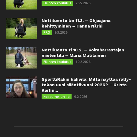
26.5.2026
Eläinten koulutus
Nettiluento ke 11.3. – Ohjaajana
kehittyminen – Hanna Närhi
9.3.2026
PRO
Nettiluento ti 10.2. – Koiraharrastajan
mielentila – Maria Matilainen
10.2.2026
Eläinten koulutus
SporttiRakin kahvila: Miltä näyttää rally-
tokon uusi sääntövuosi 2026? – Krista
Karhu...
9.2.2026
Koiraurheilun ilo