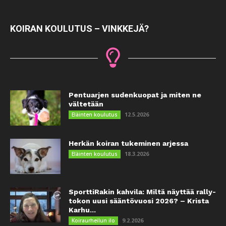
KOIRAN KOULUTUS – VINKKEJÄ?
Pentuarjen sudenkuopat ja miten ne
vältetään
12.5.2026
Eläinten koulutus
Herkän koiran tukeminen arjessa
18.3.2026
Eläinten koulutus
SporttiRakin kahvila: Miltä näyttää rally-
tokon uusi sääntövuosi 2026? – Krista
Karhu...
9.2.2026
Koiraurheilun ilo