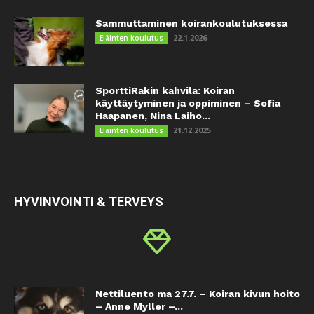
Sammuttaminen koirankoulutuksessa
22.1.2026
Eläinten koulutus
SporttiRakin kahvila: Koiran
käyttäytyminen ja oppiminen – Sofia
Haapanen, Nina Laiho...
21.12.2025
Eläinten koulutus
HYVINVOINTI & TERVEYS
Nettiluento ma 27.7. – Koiran kivun hoito
– Anne Myller –...