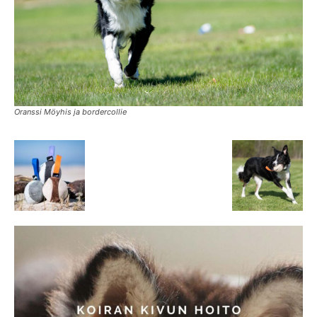
Oranssi Möyhis ja bordercollie