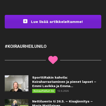
Lue lisää artikkeleitamme!
#KOIRAURHEILUNILO
SporttiRakin kahvila:
Koiraharrastaminen ja pienet lapset –
Emmi Lavikka ja Emma...
12.6.2026
Koiraurheilun ilo
Nettiluento ti 26.5. – Kisajännitys –
Maria Matilainen