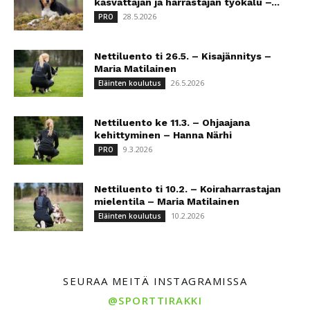
kasvattajan ja harrastajan työkalu –...
28.5.2026
PRO
Nettiluento ti 26.5. – Kisajännitys –
Maria Matilainen
26.5.2026
Eläinten koulutus
Nettiluento ke 11.3. – Ohjaajana
kehittyminen – Hanna Närhi
9.3.2026
PRO
Nettiluento ti 10.2. – Koiraharrastajan
mielentila – Maria Matilainen
10.2.2026
Eläinten koulutus
SEURAA MEITÄ INSTAGRAMISSA
@SPORTTIRAKKI