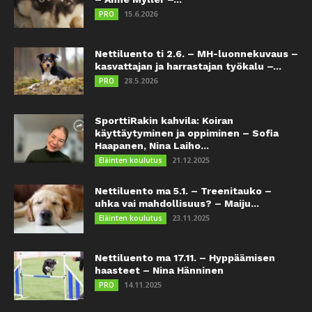
15.6.2026
PRO
Nettiluento ti 2.6. – MH-luonnekuvaus –
kasvattajan ja harrastajan työkalu –...
28.5.2026
PRO
SporttiRakin kahvila: Koiran
käyttäytyminen ja oppiminen – Sofia
Haapanen, Nina Laiho...
21.12.2025
Eläinten koulutus
Nettiluento ma 5.1. – Treenitauko –
uhka vai mahdollisuus? – Maiju...
23.11.2025
Eläinten koulutus
Nettiluento ma 17.11. – Hyppäämisen
haasteet – Nina Hänninen
14.11.2025
PRO