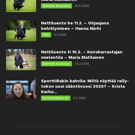
26.5.2026
Eläinten koulutus
Nettiluento ke 11.3. – Ohjaajana
kehittyminen – Hanna Närhi
9.3.2026
PRO
Nettiluento ti 10.2. – Koiraharrastajan
mielentila – Maria Matilainen
10.2.2026
Eläinten koulutus
SporttiRakin kahvila: Miltä näyttää rally-
tokon uusi sääntövuosi 2026? – Krista
Karhu...
9.2.2026
Koiraurheilun ilo