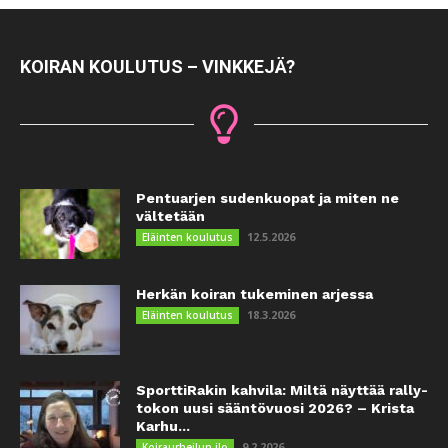
KOIRAN KOULUTUS – VINKKEJÄ?
Pentuarjen sudenkuopat ja miten ne
vältetään
12.5.2026
Eläinten koulutus
Herkän koiran tukeminen arjessa
18.3.2026
Eläinten koulutus
SporttiRakin kahvila: Miltä näyttää rally-
tokon uusi sääntövuosi 2026? – Krista
Karhu...
9.2.2026
Koiraurheilun ilo