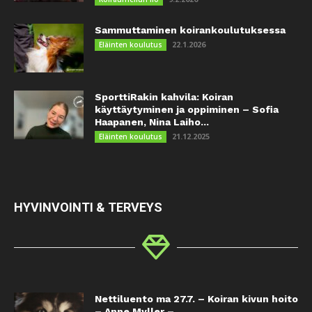
Sammuttaminen koirankoulutuksessa
22.1.2026
Eläinten koulutus
SporttiRakin kahvila: Koiran
käyttäytyminen ja oppiminen – Sofia
Haapanen, Nina Laiho...
21.12.2025
Eläinten koulutus
HYVINVOINTI & TERVEYS
Nettiluento ma 27.7. – Koiran kivun hoito
– Anne Myller –...