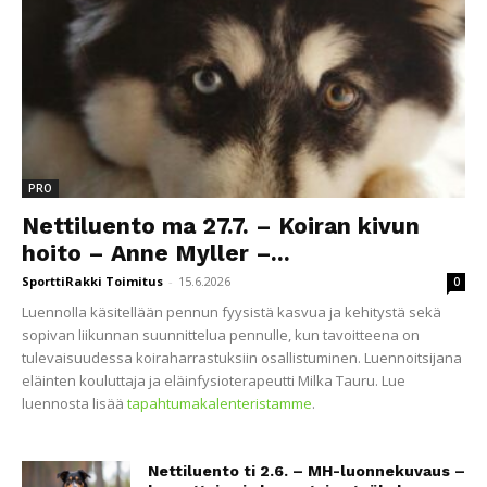
PRO
Nettiluento ma 27.7. – Koiran kivun
hoito – Anne Myller –...
SporttiRakki Toimitus
-
15.6.2026
0
Luennolla käsitellään pennun fyysistä kasvua ja kehitystä sekä
sopivan liikunnan suunnittelua pennulle, kun tavoitteena on
tulevaisuudessa koiraharrastuksiin osallistuminen. Luennoitsijana
eläinten kouluttaja ja eläinfysioterapeutti Milka Tauru. Lue
luennosta lisää
tapahtumakalenteristamme
.
Nettiluento ti 2.6. – MH-luonnekuvaus –