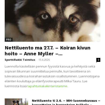
PRO
Nettiluento ma 27.7. – Koiran kivun
hoito – Anne Myller –...
SporttiRakki Toimitus
-
15.6.2026
0
Luennolla käsitellään pennun fyysistä kasvua ja kehitystä sekä
sopivan liikunnan suunnittelua pennulle, kun tavoitteena on
tulevaisuudessa koiraharrastuksiin osallistuminen. Luennoitsijana
eläinten kouluttaja ja eläinfysioterapeutti Milka Tauru. Lue
luennosta lisää
tapahtumakalenteristamme
.
Nettiluento ti 2.6. – MH-luonnekuvaus –
kasvattajan ja harrastajan työkalu –...