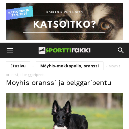
Etusivu
Möyhis-mokkapallo, oranssi
Moyhis
oranssi ja belggaripentu
Moyhis oranssi ja belggaripentu