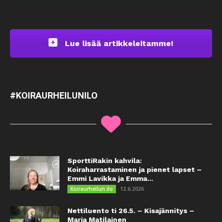
Lue lisää artikkeleitamme!
#KOIRAURHEILUNILO
SporttiRakin kahvila:
Koiraharrastaminen ja pienet lapset –
Emmi Lavikka ja Emma...
12.6.2026
Koiraurheilun ilo
Nettiluento ti 26.5. – Kisajännitys –
Maria Matilainen