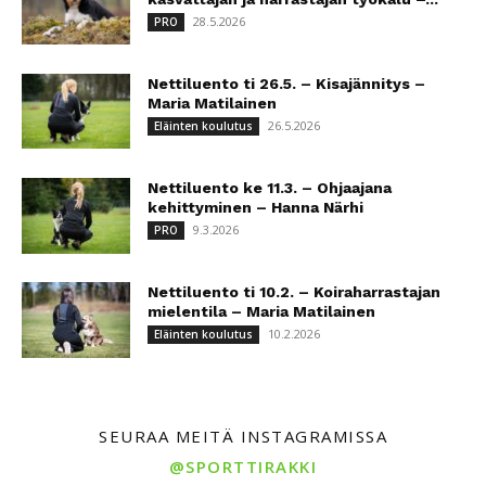
28.5.2026
PRO
Nettiluento ti 26.5. – Kisajännitys –
Maria Matilainen
26.5.2026
Eläinten koulutus
Nettiluento ke 11.3. – Ohjaajana
kehittyminen – Hanna Närhi
9.3.2026
PRO
Nettiluento ti 10.2. – Koiraharrastajan
mielentila – Maria Matilainen
10.2.2026
Eläinten koulutus
SEURAA MEITÄ INSTAGRAMISSA
@SPORTTIRAKKI