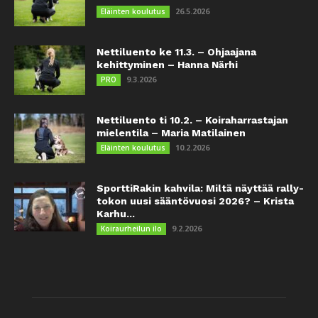
26.5.2026
Eläinten koulutus
Nettiluento ke 11.3. – Ohjaajana
kehittyminen – Hanna Närhi
9.3.2026
PRO
Nettiluento ti 10.2. – Koiraharrastajan
mielentila – Maria Matilainen
10.2.2026
Eläinten koulutus
SporttiRakin kahvila: Miltä näyttää rally-
tokon uusi sääntövuosi 2026? – Krista
Karhu...
9.2.2026
Koiraurheilun ilo