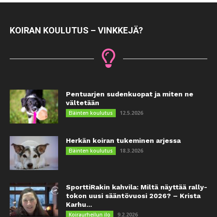
KOIRAN KOULUTUS – VINKKEJÄ?
Pentuarjen sudenkuopat ja miten ne
vältetään
12.5.2026
Eläinten koulutus
Herkän koiran tukeminen arjessa
18.3.2026
Eläinten koulutus
SporttiRakin kahvila: Miltä näyttää rally-
tokon uusi sääntövuosi 2026? – Krista
Karhu...
9.2.2026
Koiraurheilun ilo