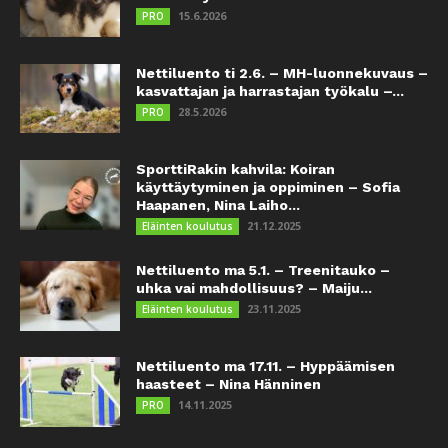
15.6.2026
PRO
Nettiluento ti 2.6. – MH-luonnekuvaus –
kasvattajan ja harrastajan työkalu –...
28.5.2026
PRO
SporttiRakin kahvila: Koiran
käyttäytyminen ja oppiminen – Sofia
Haapanen, Nina Laiho...
21.12.2025
Eläinten koulutus
Nettiluento ma 5.1. – Treenitauko –
uhka vai mahdollisuus? – Maiju...
23.11.2025
Eläinten koulutus
Nettiluento ma 17.11. – Hyppäämisen
haasteet – Nina Hänninen
14.11.2025
PRO