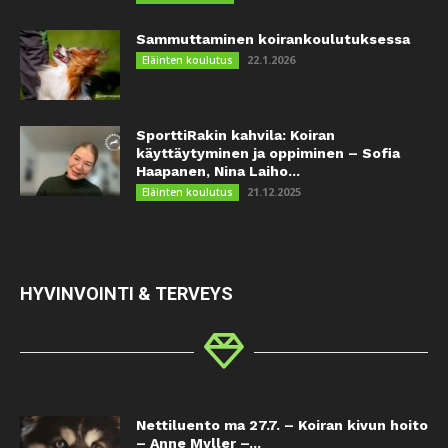
Sammuttaminen koirankoulutuksessa
22.1.2026
Eläinten koulutus
SporttiRakin kahvila: Koiran
käyttäytyminen ja oppiminen – Sofia
Haapanen, Nina Laiho...
21.12.2025
Eläinten koulutus
HYVINVOINTI & TERVEYS
Nettiluento ma 27.7. – Koiran kivun hoito
– Anne Myller –...