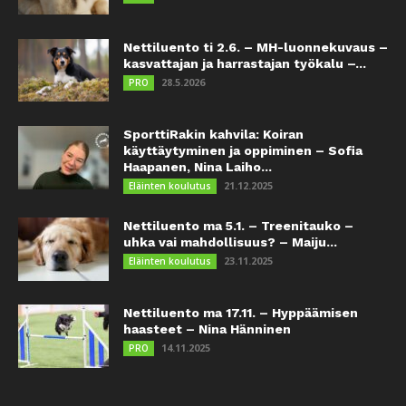
Nettiluento ti 2.6. – MH-luonnekuvaus –
kasvattajan ja harrastajan työkalu –...
28.5.2026
PRO
SporttiRakin kahvila: Koiran
käyttäytyminen ja oppiminen – Sofia
Haapanen, Nina Laiho...
21.12.2025
Eläinten koulutus
Nettiluento ma 5.1. – Treenitauko –
uhka vai mahdollisuus? – Maiju...
23.11.2025
Eläinten koulutus
Nettiluento ma 17.11. – Hyppäämisen
haasteet – Nina Hänninen
14.11.2025
PRO