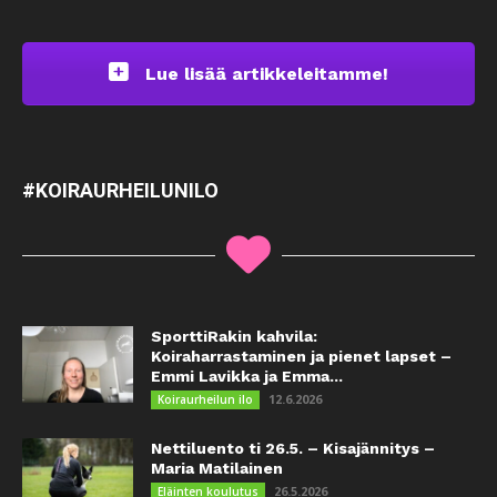
Lue lisää artikkeleitamme!
#KOIRAURHEILUNILO
SporttiRakin kahvila:
Koiraharrastaminen ja pienet lapset –
Emmi Lavikka ja Emma...
12.6.2026
Koiraurheilun ilo
Nettiluento ti 26.5. – Kisajännitys –
Maria Matilainen
26.5.2026
Eläinten koulutus