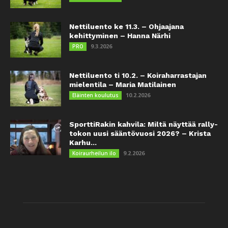
Nettiluento ke 11.3. – Ohjaajana
kehittyminen – Hanna Närhi
9.3.2026
PRO
Nettiluento ti 10.2. – Koiraharrastajan
mielentila – Maria Matilainen
10.2.2026
Eläinten koulutus
SporttiRakin kahvila: Miltä näyttää rally-
tokon uusi sääntövuosi 2026? – Krista
Karhu...
9.2.2026
Koiraurheilun ilo