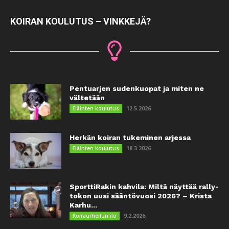
KOIRAN KOULUTUS – VINKKEJÄ?
Pentuarjen sudenkuopat ja miten ne
vältetään
12.5.2026
Eläinten koulutus
Herkän koiran tukeminen arjessa
18.3.2026
Eläinten koulutus
SporttiRakin kahvila: Miltä näyttää rally-
tokon uusi sääntövuosi 2026? – Krista
Karhu...
9.2.2026
Koiraurheilun ilo