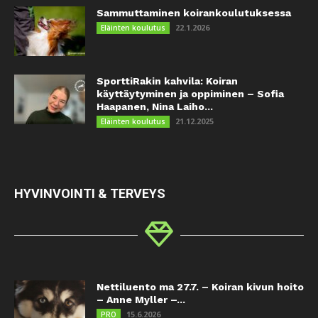
Sammuttaminen koirankoulutuksessa
22.1.2026
Eläinten koulutus
SporttiRakin kahvila: Koiran
käyttäytyminen ja oppiminen – Sofia
Haapanen, Nina Laiho...
21.12.2025
Eläinten koulutus
HYVINVOINTI & TERVEYS
Nettiluento ma 27.7. – Koiran kivun hoito
– Anne Myller –...
15.6.2026
PRO