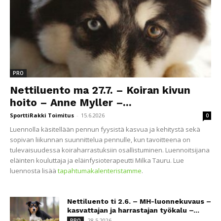
PRO
Nettiluento ma 27.7. – Koiran kivun
hoito – Anne Myller –...
SporttiRakki Toimitus
-
15.6.2026
0
Luennolla käsitellään pennun fyysistä kasvua ja kehitystä sekä
sopivan liikunnan suunnittelua pennulle, kun tavoitteena on
tulevaisuudessa koiraharrastuksiin osallistuminen. Luennoitsijana
eläinten kouluttaja ja eläinfysioterapeutti Milka Tauru. Lue
luennosta lisää
tapahtumakalenteristamme
.
Nettiluento ti 2.6. – MH-luonnekuvaus –
kasvattajan ja harrastajan työkalu –...
28.5.2026
PRO