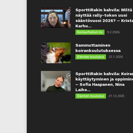
SporttiRakin kahvila: Miltä
näyttää rally-tokon uusi
sääntövuosi 2026? – Krist
Karhu...
9.2.2026
Koiraurheilun ilo
Sammuttaminen
koirankoulutuksessa
22.1.2026
Eläinten koulutus
SporttiRakin kahvila: Koira
käyttäytyminen ja oppimin
– Sofia Haapanen, Nina
Laiho...
21.12.2025
Eläinten koulutus