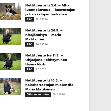
Nettiluento ti 2.6. – MH-
luonnekuvaus – kasvattajan
ja harrastajan työkalu –...
28.5.2026
PRO
Nettiluento ti 26.5. –
Kisajännitys – Maria
Matilainen
26.5.2026
PRO
Nettiluento ke 11.3. –
Ohjaajana kehittyminen –
Hanna Närhi
9.3.2026
PRO
Nettiluento ti 10.2. –
Koiraharrastajan mielentila –
Maria Matilainen
10.2.2026
Eläinten koulutus