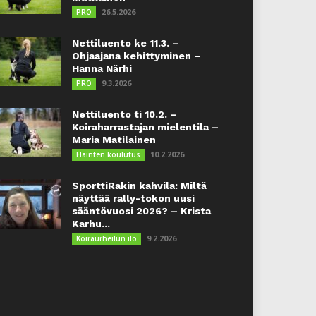
26.5.2026
PRO
Nettiluento ke 11.3. –
Ohjaajana kehittyminen –
Hanna Närhi
9.3.2026
PRO
Nettiluento ti 10.2. –
Koiraharrastajan mielentila –
Maria Matilainen
10.2.2026
Eläinten koulutus
SporttiRakin kahvila: Miltä
näyttää rally-tokon uusi
sääntövuosi 2026? – Krista
Karhu...
9.2.2026
Koiraurheilun ilo