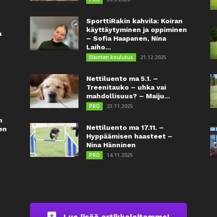
SporttiRakin kahvila: Koiran
käyttäytyminen ja oppiminen
a
– Sofia Haapanen, Nina
Laiho...
21.12.2025
Eläinten koulutus
Nettiluento ma 5.1. –
Treenitauko – uhka vai
mahdollisuus? – Maiju...
23.11.2025
PRO
n
Nettiluento ma 17.11. –
en
Hyppäämisen haasteet –
Nina Hänninen
14.11.2025
PRO
Lue lisää artikkeleitamme!