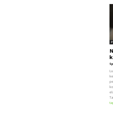
P
N
k
Sp
Lu
ke
pe
ko
el
Ta
t