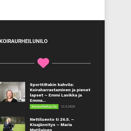
KOIRAURHEILUNILO
SporttiRakin kahvila:
Koiraharrastaminen ja pienet
lapset – Emmi Lavikka ja
Emma...
12.6.2026
Koiraurheilun ilo
Nettiluento ti 26.5. –
Kisajännitys – Maria
Matilainen