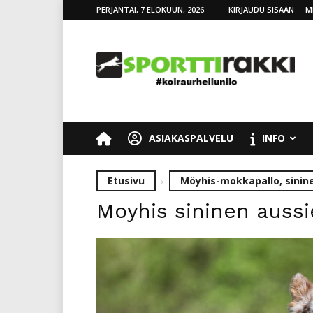
PERJANTAI, 7 ELOKUUN, 2026
KIRJAUDU SISÄÄN
M
SporttiRakki
ASIAKASPALVELU
INFO
Etusivu
Möyhis-mokkapallo, sinin
Moyhis sininen aussi