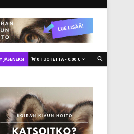
TY JÄSENEKSI
0 TUOTETTA
0,00 €