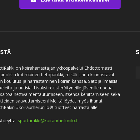
ISTÄ
S
ttiRakki on koiraharrastajan ykköspalvelu! Ehdottomasti
puolisin kotimainen tietopankki, mikäli sinua kiinnostavat
an koulutus ja harrastaminen koiran kanssa. Satoja ilmaisia
keleita ja uutisia! Lisäksi rekisteröityneille jäsenille upeaa
sisältöä nettivalmentautumiseen, itsensä kehittämiseen sekä
itteiden saavuttamiseen! Meiltä löydät myös ihanat
ttiRakin #koiraurheilunilo®-tuotteet harrastajalle!
yhteyttä:
sporttirakki@koiraurheilunilo.fi