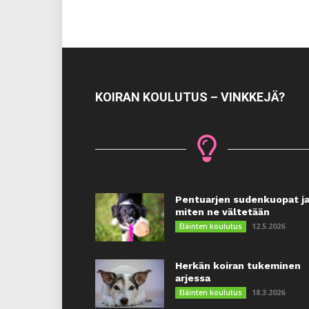
KOIRAN KOULUTUS – VINKKEJÄ?
Pentuarjen sudenkuopat j
miten ne vältetään
12.5.2026
Eläinten koulutus
Herkän koiran tukeminen
arjessa
18.3.2026
Eläinten koulutus