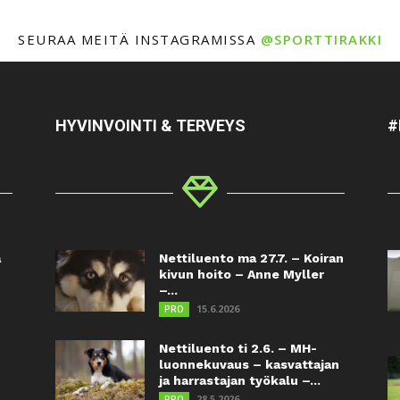
SEURAA MEITÄ INSTAGRAMISSA
@SPORTTIRAKKI
HYVINVOINTI & TERVEYS
#
a
Nettiluento ma 27.7. – Koiran
kivun hoito – Anne Myller
–...
15.6.2026
PRO
Nettiluento ti 2.6. – MH-
luonnekuvaus – kasvattajan
ja harrastajan työkalu –...
28.5.2026
PRO