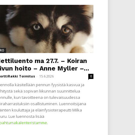
RO
ettiluento ma 27.7. – Koiran
ivun hoito – Anne Myller –...
orttiRakki Toimitus
-
15.6.2026
0
ennolla käsitellään pennun fyysistä kasvua ja
hitystä sekä sopivan liikunnan suunnittelua
nnulle, kun tavoitteena on tulevaisuudessa
iraharrastuksiin osallistuminen. Luennoitsijana
äinten kouluttaja ja eläinfysioterapeutti Milka
uru. Lue luennosta lisää
apahtumakalenteristamme
.