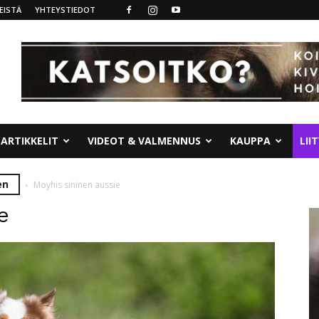
EISTÄ
YHTEYSTIEDOT
ARTIKKELIT
VIDEOT & VALMENNUS
KAUPPA
LII
en
Moyhis sininen aussie
e