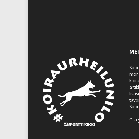
ME
Spor
moni
koir
artik
lisä
tavo
Spor
Ota 