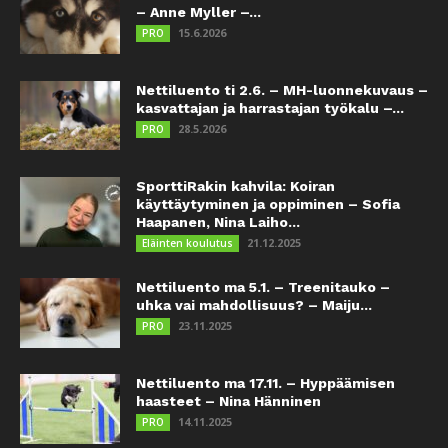
– Anne Myller –...
15.6.2026
PRO
Nettiluento ti 2.6. – MH-luonnekuvaus –
kasvattajan ja harrastajan työkalu –...
28.5.2026
PRO
SporttiRakin kahvila: Koiran
käyttäytyminen ja oppiminen – Sofia
Haapanen, Nina Laiho...
21.12.2025
Eläinten koulutus
Nettiluento ma 5.1. – Treenitauko –
uhka vai mahdollisuus? – Maiju...
23.11.2025
PRO
Nettiluento ma 17.11. – Hyppäämisen
haasteet – Nina Hänninen
14.11.2025
PRO