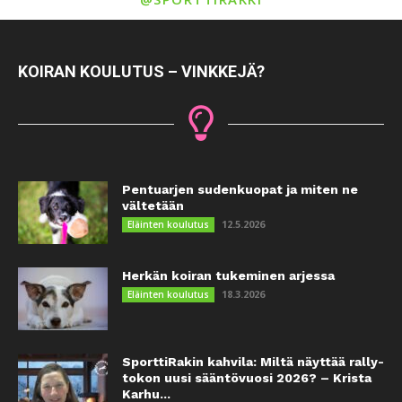
KOIRAN KOULUTUS – VINKKEJÄ?
Pentuarjen sudenkuopat ja miten ne
vältetään
12.5.2026
Eläinten koulutus
Herkän koiran tukeminen arjessa
18.3.2026
Eläinten koulutus
SporttiRakin kahvila: Miltä näyttää rally-
tokon uusi sääntövuosi 2026? – Krista
Karhu...