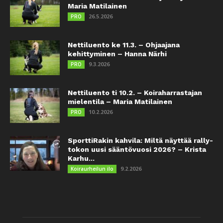
Maria Matilainen
26.5.2026
PRO
Nettiluento ke 11.3. – Ohjaajana
kehittyminen – Hanna Närhi
9.3.2026
PRO
Nettiluento ti 10.2. – Koiraharrastajan
mielentila – Maria Matilainen
10.2.2026
PRO
SporttiRakin kahvila: Miltä näyttää rally-
tokon uusi sääntövuosi 2026? – Krista
Karhu...
9.2.2026
Koiraurheilun ilo