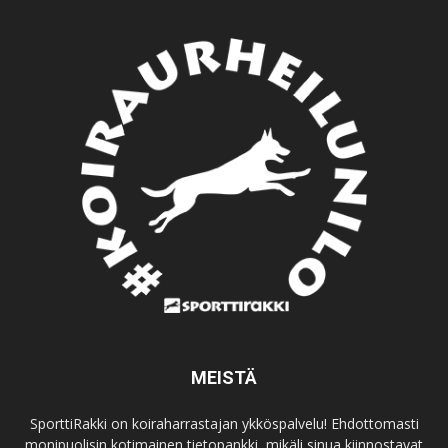
MEISTÄ
SporttiRakki on koiraharrastajan ykköspalvelu! Ehdottomasti
monipuolisin kotimainen tietopankki, mikäli sinua kiinnostavat