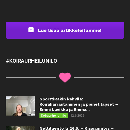
Lue lisää artikkeleitamme!
#KOIRAURHEILUNILO
SporttiRakin kahvila:
Koiraharrastaminen ja pienet lapset –
Emmi Lavikka ja Emma...
12.6.2026
Koiraurheilun ilo
Nettiluento ti 26.5. – Kisajännitys –