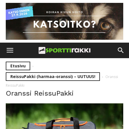
Etusivu
ReissuPakki (harmaa-oranssi) – UUTUUS!
Oranssi
ReissuPakki
Oranssi ReissuPakki