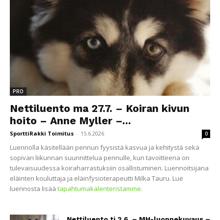
PRO
Nettiluento ma 27.7. – Koiran kivun
hoito – Anne Myller –...
SporttiRakki Toimitus
-
15.6.2026
0
Luennolla käsitellään pennun fyysistä kasvua ja kehitystä sekä
sopivan liikunnan suunnittelua pennulle, kun tavoitteena on
tulevaisuudessa koiraharrastuksiin osallistuminen. Luennoitsijana
eläinten kouluttaja ja eläinfysioterapeutti Milka Tauru. Lue
luennosta lisää
tapahtumakalenteristamme
.
Nettiluento ti 2.6. – MH-luonnekuvaus –