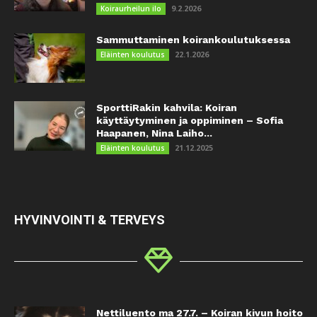
9.2.2026
Koiraurheilun ilo
Sammuttaminen koirankoulutuksessa
22.1.2026
Eläinten koulutus
SporttiRakin kahvila: Koiran
käyttäytyminen ja oppiminen – Sofia
Haapanen, Nina Laiho...
21.12.2025
Eläinten koulutus
HYVINVOINTI & TERVEYS
Nettiluento ma 27.7. – Koiran kivun hoito