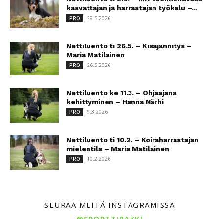
kasvattajan ja harrastajan työkalu –...
28.5.2026
PRO
Nettiluento ti 26.5. – Kisajännitys –
Maria Matilainen
26.5.2026
PRO
Nettiluento ke 11.3. – Ohjaajana
kehittyminen – Hanna Närhi
9.3.2026
PRO
Nettiluento ti 10.2. – Koiraharrastajan
mielentila – Maria Matilainen
10.2.2026
PRO
SEURAA MEITÄ INSTAGRAMISSA
@SPORTTIRAKKI