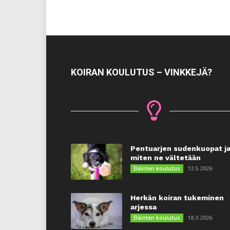
KOIRAN KOULUTUS – VINKKEJÄ?
Pentuarjen sudenkuopat j
miten ne vältetään
12.5.2026
Eläinten koulutus
Herkän koiran tukeminen
arjessa
18.3.2026
Eläinten koulutus