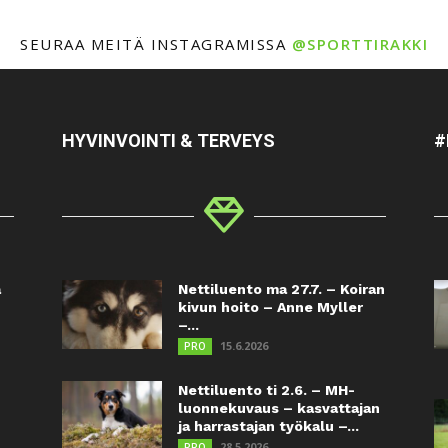
SEURAA MEITÄ INSTAGRAMISSA
@SPORTTIRAKKI
HYVINVOINTI & TERVEYS
#
a
Nettiluento ma 27.7. – Koiran
kivun hoito – Anne Myller
–...
15.6.2026
PRO
Nettiluento ti 2.6. – MH-
luonnekuvaus – kasvattajan
ja harrastajan työkalu –...
28.5.2026
PRO