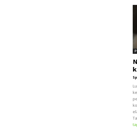
P
N
k
Sp
Lu
ke
pe
ko
el
Ta
t