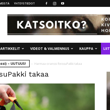
MEISTÄ
YHTEYSTIEDOT
ARTIKKELIT
VIDEOT & VALMENNUS
KAUPPA
LII
ssi) – UUTUUS!
Harmaa-oranssi ReissuPakki takaa
suPakki takaa