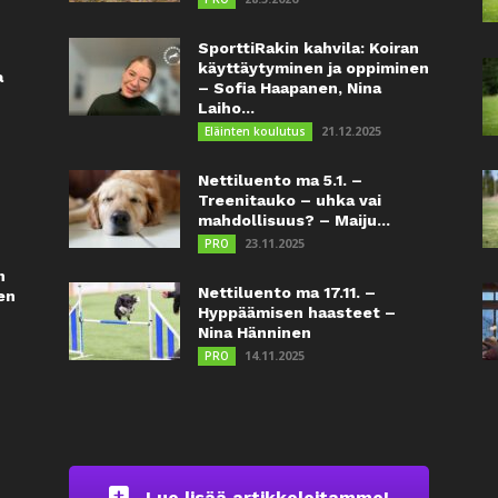
SporttiRakin kahvila: Koiran
käyttäytyminen ja oppiminen
a
– Sofia Haapanen, Nina
Laiho...
21.12.2025
Eläinten koulutus
Nettiluento ma 5.1. –
Treenitauko – uhka vai
mahdollisuus? – Maiju...
23.11.2025
PRO
n
Nettiluento ma 17.11. –
en
Hyppäämisen haasteet –
Nina Hänninen
14.11.2025
PRO
Lue lisää artikkeleitamme!