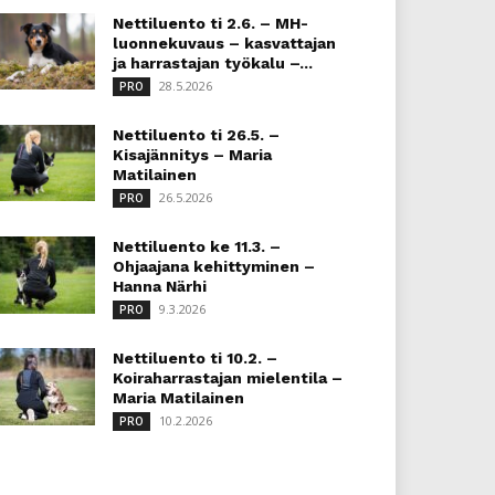
Nettiluento ti 2.6. – MH-
luonnekuvaus – kasvattajan
ja harrastajan työkalu –...
28.5.2026
PRO
Nettiluento ti 26.5. –
Kisajännitys – Maria
Matilainen
26.5.2026
PRO
Nettiluento ke 11.3. –
Ohjaajana kehittyminen –
Hanna Närhi
9.3.2026
PRO
Nettiluento ti 10.2. –
Koiraharrastajan mielentila –
Maria Matilainen
10.2.2026
PRO