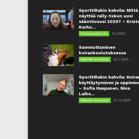
SporttiRakin kahvila: Miltä
näyttää rally-tokon uusi
sääntövuosi 2026? – Krist
Karhu...
9.2.2026
Koiraurheilun ilo
Sammuttaminen
koirankoulutuksessa
22.1.2026
Eläinten koulutus
SporttiRakin kahvila: Koira
käyttäytyminen ja oppimin
– Sofia Haapanen, Nina
Laiho...
21.12.2025
Eläinten koulutus