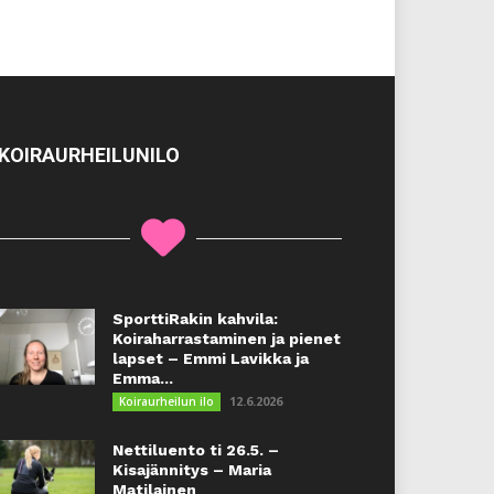
KOIRAURHEILUNILO
SporttiRakin kahvila:
Koiraharrastaminen ja pienet
lapset – Emmi Lavikka ja
Emma...
12.6.2026
Koiraurheilun ilo
Nettiluento ti 26.5. –
Kisajännitys – Maria
Matilainen