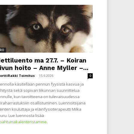
RO
ettiluento ma 27.7. – Koiran
ivun hoito – Anne Myller –...
orttiRakki Toimitus
-
15.6.2026
0
ennolla käsitellään pennun fyysistä kasvua ja
hitystä sekä sopivan liikunnan suunnittelua
nnulle, kun tavoitteena on tulevaisuudessa
iraharrastuksiin osallistuminen. Luennoitsijana
äinten kouluttaja ja eläinfysioterapeutti Milka
uru. Lue luennosta lisää
apahtumakalenteristamme
.