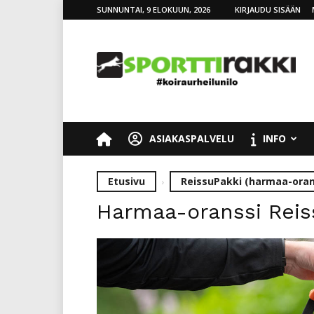
SUNNUNTAI, 9 ELOKUUN, 2026
KIRJAUDU SISÄÄN
SporttiRakki
ASIAKASPALVELU
INFO
Etusivu
ReissuPakki (harmaa-oran
Harmaa-oranssi Reis