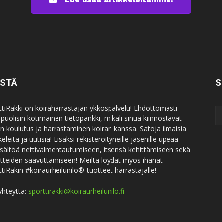
ISTÄ
S
ttiRakki on koiraharrastajan ykköspalvelu! Ehdottomasti
puolisin kotimainen tietopankki, mikäli sinua kiinnostavat
an koulutus ja harrastaminen koiran kanssa. Satoja ilmaisia
keleita ja uutisia! Lisäksi rekisteröityneille jäsenille upeaa
sisältöä nettivalmentautumiseen, itsensä kehittämiseen sekä
itteiden saavuttamiseen! Meiltä löydät myös ihanat
ttiRakin #koiraurheilunilo®-tuotteet harrastajalle!
yhteyttä:
sporttirakki@koiraurheilunilo.fi