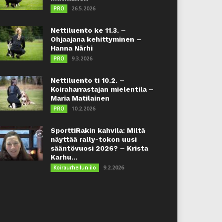
26.5.2026
PRO
Nettiluento ke 11.3. –
Ohjaajana kehittyminen –
Hanna Närhi
9.3.2026
PRO
Nettiluento ti 10.2. –
Koiraharrastajan mielentila –
Maria Matilainen
10.2.2026
PRO
SporttiRakin kahvila: Miltä
näyttää rally-tokon uusi
sääntövuosi 2026? – Krista
Karhu...
9.2.2026
Koiraurheilun ilo