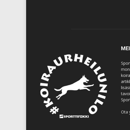
ME
Spor
moni
koir
artik
lisä
tavo
Spor
Ota 