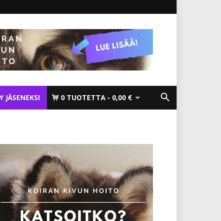
TY JÄSENEKSI
0 TUOTETTA
0,00 €