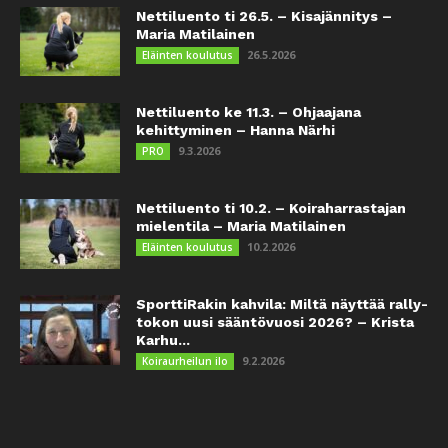
Nettiluento ti 26.5. – Kisajännitys –
Maria Matilainen
26.5.2026
Eläinten koulutus
Nettiluento ke 11.3. – Ohjaajana
kehittyminen – Hanna Närhi
9.3.2026
PRO
Nettiluento ti 10.2. – Koiraharrastajan
mielentila – Maria Matilainen
10.2.2026
Eläinten koulutus
SporttiRakin kahvila: Miltä näyttää rally-
tokon uusi sääntövuosi 2026? – Krista
Karhu...
9.2.2026
Koiraurheilun ilo