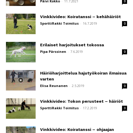
Päivi Kokko
-
11.7.2021
0
Vinkkivideo: Koiratanssi – kehähäiriöt
SporttiRakki Toimitus
-
16.7.2019
0
Erilaiset harjoitukset tokossa
Pipa Pärssinen
-
7.6.2019
0
Häiriöharjoittelua hajutyökoiran ilmaisua
varten
Elisa Reunanen
-
2.5.2019
0
Vinkkivideo: Tokon perusteet – häiriöt
SporttiRakki Toimitus
-
17.2.2019
0
Vinkkivideo: Koiratanssi – ohjaajan