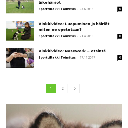
liikehäiriöt
SporttiRakki Toimitus
-
23.6.2018
0
Vinkkivideo: Luopuminen ja häiriöt –
miten ne opetetaan?
SporttiRakki Toimitus
-
21.4.2018
0
Vinkkivideo: Nosework – etsintä
SporttiRakki Toimitus
-
17.11.2017
0
1
2