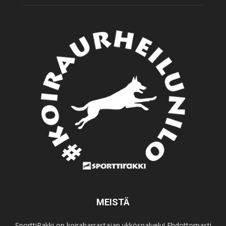
MEISTÄ
SporttiRakki on koiraharrastajan ykköspalvelu! Ehdottomasti