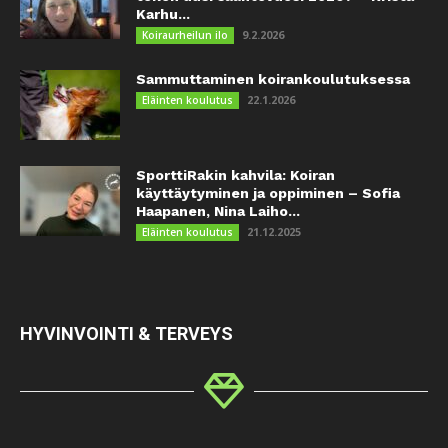
Karhu...
9.2.2026
Koiraurheilun ilo
Sammuttaminen koirankoulutuksessa
22.1.2026
Eläinten koulutus
SporttiRakin kahvila: Koiran
käyttäytyminen ja oppiminen – Sofia
Haapanen, Nina Laiho...
21.12.2025
Eläinten koulutus
HYVINVOINTI & TERVEYS