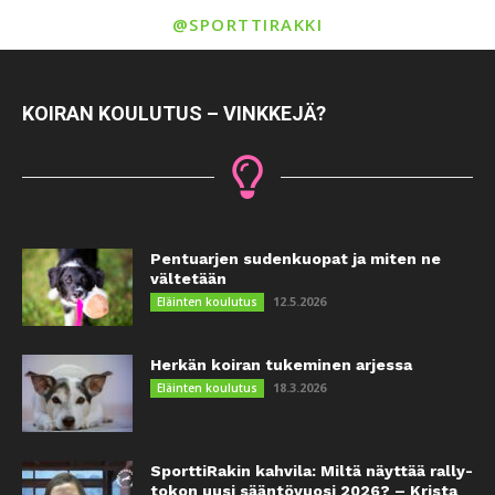
@SPORTTIRAKKI
KOIRAN KOULUTUS – VINKKEJÄ?
Pentuarjen sudenkuopat ja miten ne
vältetään
12.5.2026
Eläinten koulutus
Herkän koiran tukeminen arjessa
18.3.2026
Eläinten koulutus
SporttiRakin kahvila: Miltä näyttää rally-
tokon uusi sääntövuosi 2026? – Krista