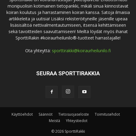
monipuolisin kotimainen tietopankki, mikäli sinua kiinnostavat
koiran koulutus ja harrastaminen koiran kanssa. Satoja ilmaisia
artikkeleita ja uutisia! Lisäksi rekisteröityneille jäsenille upeaa
lisäsisältöä nettivalmentautumiseen, itsensä kehittämiseen
sekä tavoitteiden saavuttamiseen! Meiltä löydät myös ihanat
SporttiRakin #koiraurheilunilo®-tuotteet harrastajalle!
Ota yhteyttä:
sporttirakki@koiraurheilunilo.fi
SEURAA SPORTTIRAKKIA
Käyttöehdot
Säännöt
Tietosuojaseloste
Toimitusehdot
Meistä
Yhteystiedot
© 2026 SporttiRakki