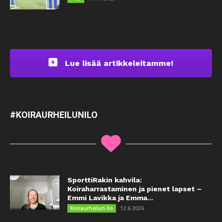
Lue lisää artikkeleitamme!
#KOIRAURHEILUNILO
SporttiRakin kahvila:
Koiraharrastaminen ja pienet lapset –
Emmi Lavikka ja Emma...
12.6.2026
Koiraurheilun ilo