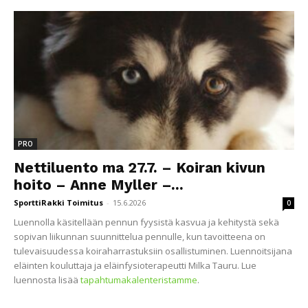
PRO
Nettiluento ma 27.7. – Koiran kivun
hoito – Anne Myller –...
SporttiRakki Toimitus
-
15.6.2026
0
Luennolla käsitellään pennun fyysistä kasvua ja kehitystä sekä
sopivan liikunnan suunnittelua pennulle, kun tavoitteena on
tulevaisuudessa koiraharrastuksiin osallistuminen. Luennoitsijana
eläinten kouluttaja ja eläinfysioterapeutti Milka Tauru. Lue
luennosta lisää
tapahtumakalenteristamme
.