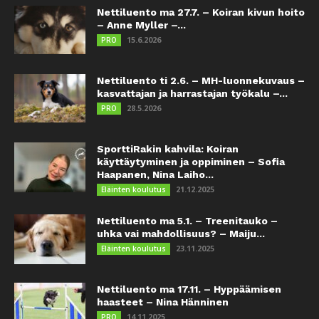
Nettiluento ma 27.7. – Koiran kivun hoito
– Anne Myller –...
15.6.2026
PRO
Nettiluento ti 2.6. – MH-luonnekuvaus –
kasvattajan ja harrastajan työkalu –...
28.5.2026
PRO
SporttiRakin kahvila: Koiran
käyttäytyminen ja oppiminen – Sofia
Haapanen, Nina Laiho...
21.12.2025
Eläinten koulutus
Nettiluento ma 5.1. – Treenitauko –
uhka vai mahdollisuus? – Maiju...
23.11.2025
Eläinten koulutus
Nettiluento ma 17.11. – Hyppäämisen
haasteet – Nina Hänninen
14.11.2025
PRO