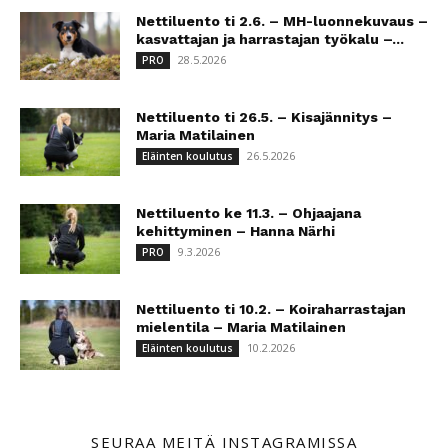
Nettiluento ti 2.6. – MH-luonnekuvaus –
kasvattajan ja harrastajan työkalu –...
28.5.2026
PRO
Nettiluento ti 26.5. – Kisajännitys –
Maria Matilainen
26.5.2026
Eläinten koulutus
Nettiluento ke 11.3. – Ohjaajana
kehittyminen – Hanna Närhi
9.3.2026
PRO
Nettiluento ti 10.2. – Koiraharrastajan
mielentila – Maria Matilainen
10.2.2026
Eläinten koulutus
SEURAA MEITÄ INSTAGRAMISSA