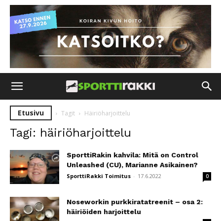
Etusivu
Tagit
Häiriöharjoittelu
Tagi: häiriöharjoittelu
SporttiRakin kahvila: Mitä on Control
Unleashed (CU), Marianne Asikainen?
SporttiRakki Toimitus
-
17.6.2022
0
Noseworkin purkkiratatreenit – osa 2:
häiriöiden harjoittelu