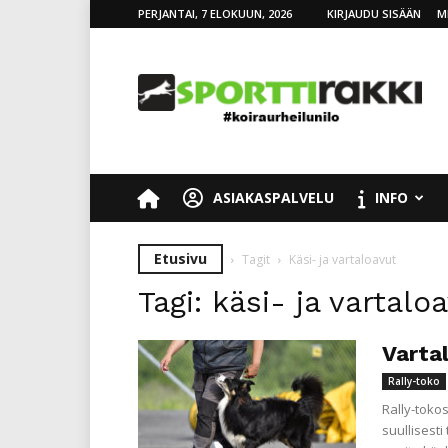
PERJANTAI, 7 ELOKUUN, 2026
KIRJAUDU SISÄÄN
M
SporttiRakki
ASIAKASPALVELU
INFO
Etusivu
Tagit
Käsi- ja vartaloavut
Tagi: käsi- ja vartalo
Vartal
Rally-toko
Rally-toko
suullisesti