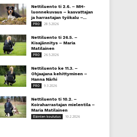
Nettiluento ti 2.6. – MH-
luonnekuvaus – kasvattajan
ja harrastajan työkalu –...
28.5.2026
PRO
Nettiluento ti 26.5. –
Kisajännitys – Maria
Matilainen
26.5.2026
PRO
Nettiluento ke 11.3. –
Ohjaajana kehittyminen –
Hanna Närhi
9.3.2026
PRO
Nettiluento ti 10.2. –
Koiraharrastajan mielentila –
Maria Matilainen
10.2.2026
Eläinten koulutus