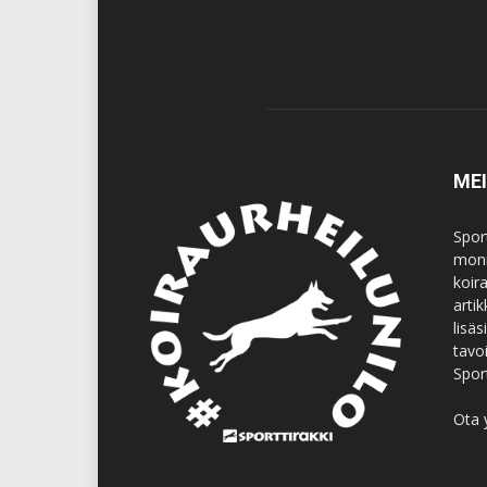
ME
Spor
moni
koir
artik
lisä
tavo
Spor
Ota 