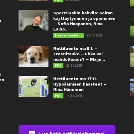
SporttiRakin kahvila: Koiran
käyttäytyminen ja oppiminen
a
– Sofia Haapanen, Nina
Laiho...
21.12.2025
Eläinten koulutus
Nettiluento ma 5.1. –
Treenitauko – uhka vai
mahdollisuus? – Maiju...
23.11.2025
PRO
n
Nettiluento ma 17.11. –
en
Hyppäämisen haasteet –
Nina Hänninen
14.11.2025
PRO
Lue lisää artikkeleitamme!