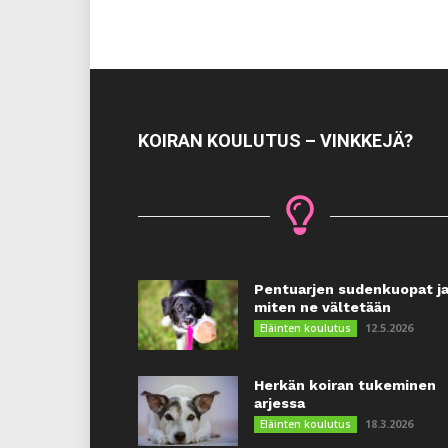
KOIRAN KOULUTUS – VINKKEJÄ?
Pentuarjen sudenkuopat j
miten ne vältetään
12.5.2026
Eläinten koulutus
Herkän koiran tukeminen
arjessa
18.3.2026
Eläinten koulutus