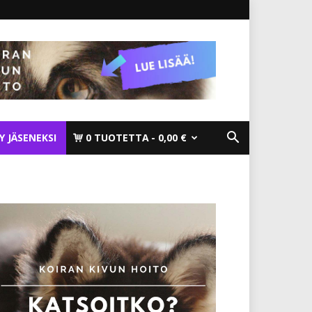
TY JÄSENEKSI
0 TUOTETTA
0,00 €