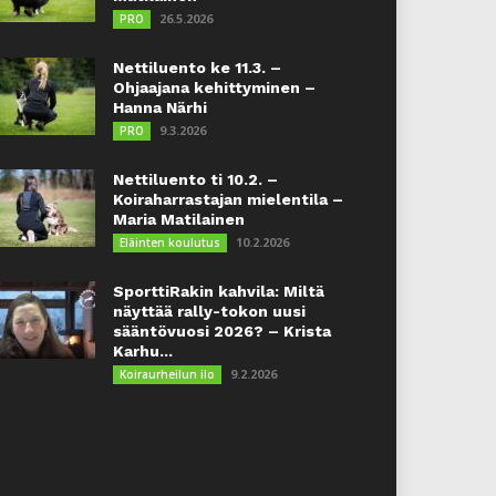
26.5.2026
PRO
Nettiluento ke 11.3. –
Ohjaajana kehittyminen –
Hanna Närhi
9.3.2026
PRO
Nettiluento ti 10.2. –
Koiraharrastajan mielentila –
Maria Matilainen
10.2.2026
Eläinten koulutus
SporttiRakin kahvila: Miltä
näyttää rally-tokon uusi
sääntövuosi 2026? – Krista
Karhu...
9.2.2026
Koiraurheilun ilo