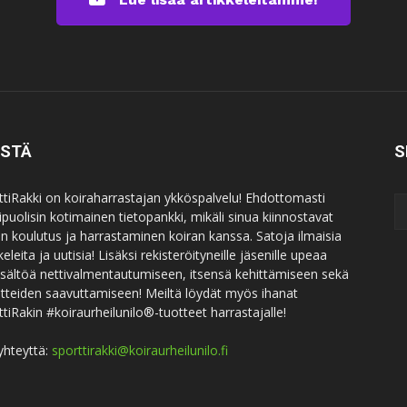
ISTÄ
S
ttiRakki on koiraharrastajan ykköspalvelu! Ehdottomasti
puolisin kotimainen tietopankki, mikäli sinua kiinnostavat
an koulutus ja harrastaminen koiran kanssa. Satoja ilmaisia
keleita ja uutisia! Lisäksi rekisteröityneille jäsenille upeaa
sisältöä nettivalmentautumiseen, itsensä kehittämiseen sekä
itteiden saavuttamiseen! Meiltä löydät myös ihanat
ttiRakin #koiraurheilunilo®-tuotteet harrastajalle!
yhteyttä:
sporttirakki@koiraurheilunilo.fi