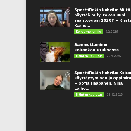
SporttiRakin kahvila: Miltä
näyttää rally-tokon uusi
sääntövuosi 2026? – Krist
Karhu...
9.2.2026
Koiraurheilun ilo
Sammuttaminen
koirankoulutuksessa
22.1.2026
Eläinten koulutus
SporttiRakin kahvila: Koira
käyttäytyminen ja oppimin
– Sofia Haapanen, Nina
Laiho...
21.12.2025
Eläinten koulutus