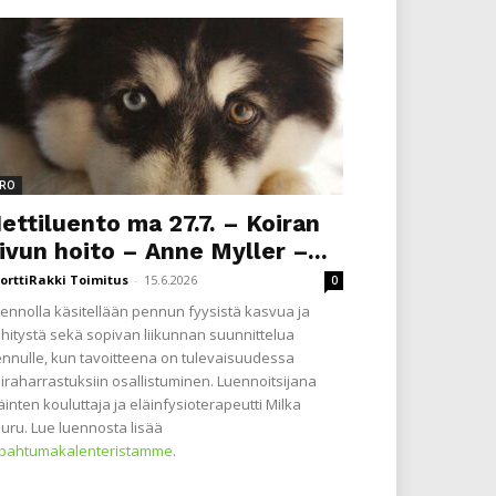
RO
ettiluento ma 27.7. – Koiran
ivun hoito – Anne Myller –...
orttiRakki Toimitus
-
15.6.2026
0
ennolla käsitellään pennun fyysistä kasvua ja
hitystä sekä sopivan liikunnan suunnittelua
nnulle, kun tavoitteena on tulevaisuudessa
iraharrastuksiin osallistuminen. Luennoitsijana
äinten kouluttaja ja eläinfysioterapeutti Milka
uru. Lue luennosta lisää
apahtumakalenteristamme
.