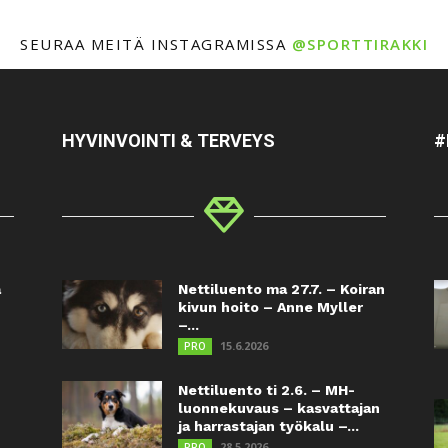
SEURAA MEITÄ INSTAGRAMISSA
@SPORTTIRAKKI
HYVINVOINTI & TERVEYS
#
a
Nettiluento ma 27.7. – Koiran
kivun hoito – Anne Myller
–...
15.6.2026
PRO
Nettiluento ti 2.6. – MH-
luonnekuvaus – kasvattajan
ja harrastajan työkalu –...
28.5.2026
PRO