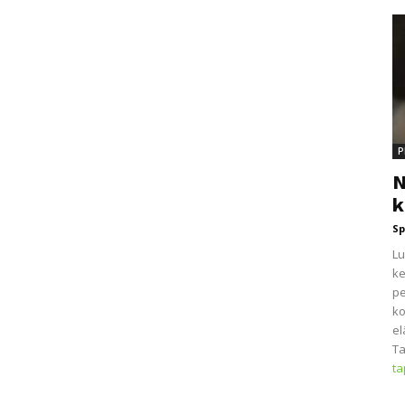
P
N
k
Sp
Lu
ke
pe
ko
el
Ta
t