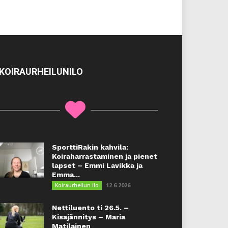
KOIRAURHEILUNILO
SporttiRakin kahvila:
Koiraharrastaminen ja pienet
lapset – Emmi Lavikka ja
Emma...
12.6.2026
Koiraurheilun ilo
Nettiluento ti 26.5. –
Kisajännitys – Maria
Matilainen