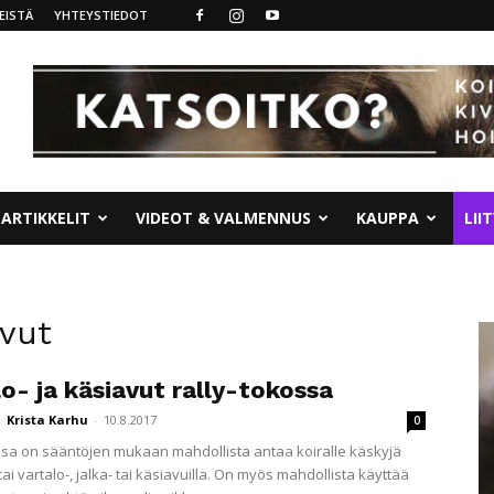
EISTÄ
YHTEYSTIEDOT
ARTIKKELIT
VIDEOT & VALMENNUS
KAUPPA
LII
avut
o- ja käsiavut rally-tokossa
Krista Karhu
-
10.8.2017
0
ssa on sääntöjen mukaan mahdollista antaa koiralle käskyjä
 tai vartalo-, jalka- tai käsiavuilla. On myös mahdollista käyttää