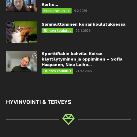
Karhu...
9.2.2026
Koiraurheilun ilo
Sammuttaminen koirankoulutuksessa
22.1.2026
Eläinten koulutus
SporttiRakin kahvila: Koiran
käyttäytyminen ja oppiminen – Sofia
Haapanen, Nina Laiho...
21.12.2025
Eläinten koulutus
HYVINVOINTI & TERVEYS