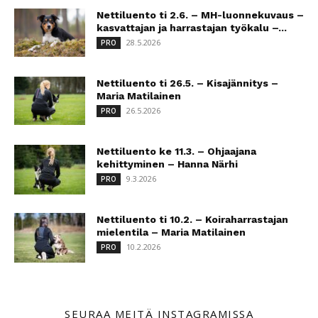
Nettiluento ti 2.6. – MH-luonnekuvaus –
kasvattajan ja harrastajan työkalu –...
28.5.2026
PRO
Nettiluento ti 26.5. – Kisajännitys –
Maria Matilainen
26.5.2026
PRO
Nettiluento ke 11.3. – Ohjaajana
kehittyminen – Hanna Närhi
9.3.2026
PRO
Nettiluento ti 10.2. – Koiraharrastajan
mielentila – Maria Matilainen
10.2.2026
PRO
SEURAA MEITÄ INSTAGRAMISSA