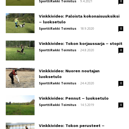
SporttiRakki Toimitus
-
9.4.2021
0
Vinkkivideo: Paloista kokonaisuuksiksi
– luoksetulo
SporttiRakki Toimitus
-
18.9.2020
0
Vinkkivideo: Tokon korjaussarja – stopit
SporttiRakki Toimitus
-
24.8.2020
0
Vinkkivideo: Nuoren noutajan
luoksetulo
SporttiRakki Toimitus
-
24.4.2020
0
Vinkkivideo: Pennut – luoksetulo
SporttiRakki Toimitus
-
14.5.2019
0
Vinkkivideo: Tokon perusteet –