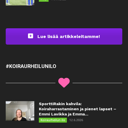
Lue lisää artikkeleitamme!
#KOIRAURHEILUNILO
SporttiRakin kahvila:
Koiraharrastaminen ja pienet lapset –
Emmi Lavikka ja Emma...
12.6.2026
Koiraurheilun ilo