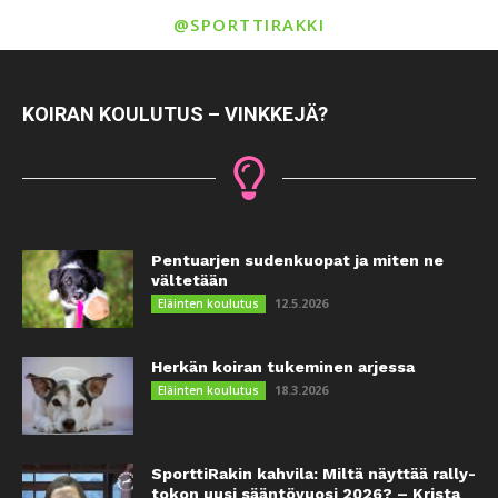
@SPORTTIRAKKI
KOIRAN KOULUTUS – VINKKEJÄ?
Pentuarjen sudenkuopat ja miten ne
vältetään
12.5.2026
Eläinten koulutus
Herkän koiran tukeminen arjessa
18.3.2026
Eläinten koulutus
SporttiRakin kahvila: Miltä näyttää rally-
tokon uusi sääntövuosi 2026? – Krista