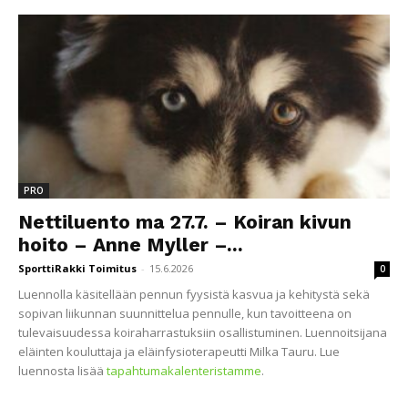
PRO
Nettiluento ma 27.7. – Koiran kivun
hoito – Anne Myller –...
SporttiRakki Toimitus
-
15.6.2026
0
Luennolla käsitellään pennun fyysistä kasvua ja kehitystä sekä
sopivan liikunnan suunnittelua pennulle, kun tavoitteena on
tulevaisuudessa koiraharrastuksiin osallistuminen. Luennoitsijana
eläinten kouluttaja ja eläinfysioterapeutti Milka Tauru. Lue
luennosta lisää
tapahtumakalenteristamme
.