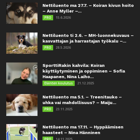
Nettiluento ma 27.7. – Koiran kivun hoito
– Anne Myller –...
15.6.2026
PRO
Nettiluento ti 2.6. – MH-luonnekuvaus –
kasvattajan ja harrastajan työkalu –...
28.5.2026
PRO
SporttiRakin kahvila: Koiran
käyttäytyminen ja oppiminen – Sofia
Haapanen, Nina Laiho...
21.12.2025
Eläinten koulutus
Nettiluento ma 5.1. – Treenitauko –
uhka vai mahdollisuus? – Maiju...
23.11.2025
PRO
Nettiluento ma 17.11. – Hyppäämisen
haasteet – Nina Hänninen
14.11.2025
PRO