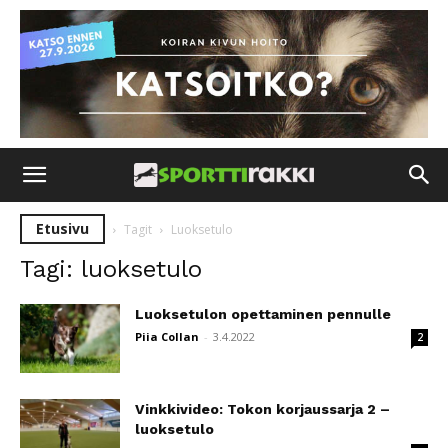
Etusivu
Tagit
Luoksetulo
Tagi: luoksetulo
Luoksetulon opettaminen pennulle
Piia Collan
-
3.4.2022
2
Vinkkivideo: Tokon korjaussarja 2 –
luoksetulo