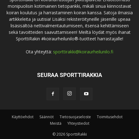
monipuolisin kotimainen tietopankki, mikäli sinua kiinnostavat
koiran koulutus ja harrastaminen koiran kanssa. Satoja ilmaisia
artikkeleita ja uutisia! Lisäksi rekisteröityneille jäsenille upeaa
lisäsisältöä nettivalmentautumiseen, itsensä kehittämiseen
sekä tavoitteiden saavuttamiseen! Meiltä löydät myös ihanat
SporttiRakin #koiraurheilunilo®-tuotteet harrastajalle!
Ota yhteyttä:
sporttirakki@koiraurheilunilo.fi
SEURAA SPORTTIRAKKIA
Käyttöehdot
Säännöt
Tietosuojaseloste
Toimitusehdot
Meistä
Yhteystiedot
© 2026 SporttiRakki