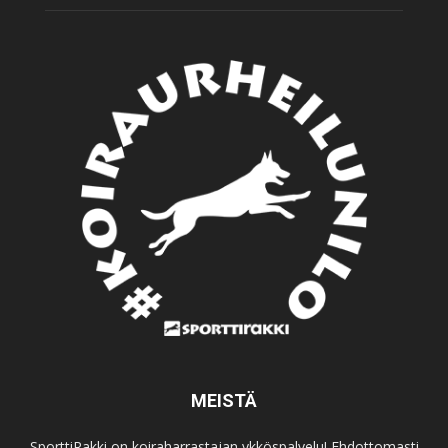
MEISTÄ
SporttiRakki on koiraharrastajan ykköspalvelu! Ehdottomasti