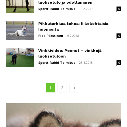
luoksetulo ja odottaminen
SporttiRakki Toimitus
-
10.2.2019
0
Pikkutarkkaa tokoa: liikekohtaisia
huomioita
Pipa Pärssinen
-
6.7.2018
0
Vinkkivideo: Pennut – vinkkejä
luoksetuloon
SporttiRakki Toimitus
-
28.4.2018
0
1
2