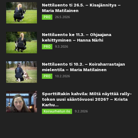
Nettiluento ti 26.5. – Kisajännitys –
Maria Matilainen
26.5.2026
PRO
Nettiluento ke 11.3. – Ohjaajana
kehittyminen – Hanna Närhi
9.3.2026
PRO
Nettiluento ti 10.2. – Koiraharrastajan
mielentila – Maria Matilainen
10.2.2026
PRO
SporttiRakin kahvila: Miltä näyttää rally-
tokon uusi sääntövuosi 2026? – Krista
Karhu...
9.2.2026
Koiraurheilun ilo