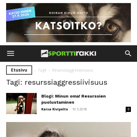
Etusivu
Tagit
Resurssiaggressiivisuus
Tagi: resurssiaggressiivisuus
Blogi: Minun oma! Resurssien
puolustaminen
Kaisa Kivipelto
-
10.5.2018
0