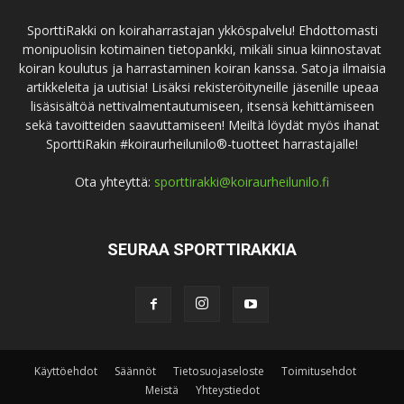
SporttiRakki on koiraharrastajan ykköspalvelu! Ehdottomasti
monipuolisin kotimainen tietopankki, mikäli sinua kiinnostavat
koiran koulutus ja harrastaminen koiran kanssa. Satoja ilmaisia
artikkeleita ja uutisia! Lisäksi rekisteröityneille jäsenille upeaa
lisäsisältöä nettivalmentautumiseen, itsensä kehittämiseen
sekä tavoitteiden saavuttamiseen! Meiltä löydät myös ihanat
SporttiRakin #koiraurheilunilo®-tuotteet harrastajalle!
Ota yhteyttä:
sporttirakki@koiraurheilunilo.fi
SEURAA SPORTTIRAKKIA
Käyttöehdot
Säännöt
Tietosuojaseloste
Toimitusehdot
Meistä
Yhteystiedot