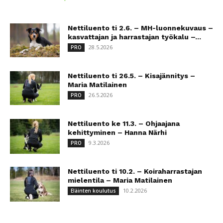
Nettiluento ti 2.6. – MH-luonnekuvaus –
kasvattajan ja harrastajan työkalu –...
28.5.2026
PRO
Nettiluento ti 26.5. – Kisajännitys –
Maria Matilainen
26.5.2026
PRO
Nettiluento ke 11.3. – Ohjaajana
kehittyminen – Hanna Närhi
9.3.2026
PRO
Nettiluento ti 10.2. – Koiraharrastajan
mielentila – Maria Matilainen
10.2.2026
Eläinten koulutus