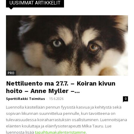
UUSIMMAT ARTIKKELIT
PRO
Nettiluento ma 27.7. – Koiran kivun
hoito – Anne Myller –...
SporttiRakki Toimitus
-
15.6.2026
0
Luennolla käsitellään pennun fyysistä kasvua ja kehitystä sekä
sopivan liikunnan suunnittelua pennulle, kun tavoitteena on
tulevaisuudessa koiraharrastuksiin osallistuminen. Luennoitsijana
eläinten kouluttaja ja eläinfysioterapeutti Milka Tauru. Lue
luennosta lisää
tapahtumakalenteristamme
.