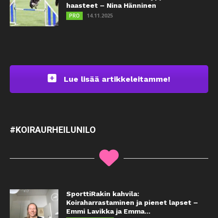
haasteet – Nina Hänninen
14.11.2025
PRO
Lue lisää artikkeleitamme!
#KOIRAURHEILUNILO
SporttiRakin kahvila:
Koiraharrastaminen ja pienet lapset –
Emmi Lavikka ja Emma...