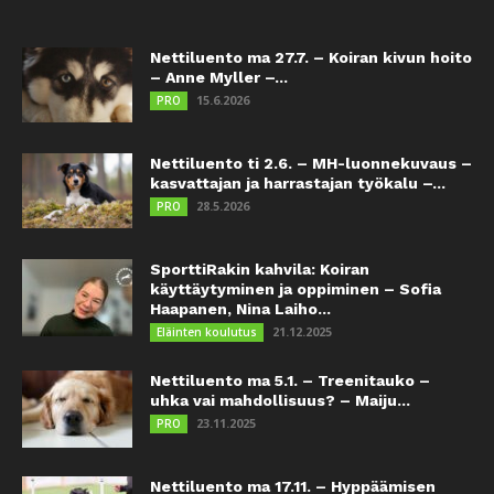
Nettiluento ma 27.7. – Koiran kivun hoito
– Anne Myller –...
15.6.2026
PRO
Nettiluento ti 2.6. – MH-luonnekuvaus –
kasvattajan ja harrastajan työkalu –...
28.5.2026
PRO
SporttiRakin kahvila: Koiran
käyttäytyminen ja oppiminen – Sofia
Haapanen, Nina Laiho...
21.12.2025
Eläinten koulutus
Nettiluento ma 5.1. – Treenitauko –
uhka vai mahdollisuus? – Maiju...
23.11.2025
PRO
Nettiluento ma 17.11. – Hyppäämisen