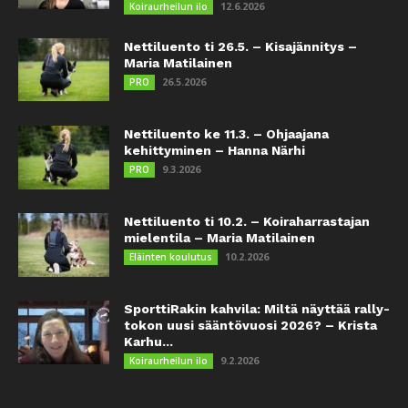
12.6.2026
Koiraurheilun ilo
Nettiluento ti 26.5. – Kisajännitys –
Maria Matilainen
26.5.2026
PRO
Nettiluento ke 11.3. – Ohjaajana
kehittyminen – Hanna Närhi
9.3.2026
PRO
Nettiluento ti 10.2. – Koiraharrastajan
mielentila – Maria Matilainen
10.2.2026
Eläinten koulutus
SporttiRakin kahvila: Miltä näyttää rally-
tokon uusi sääntövuosi 2026? – Krista
Karhu...
9.2.2026
Koiraurheilun ilo