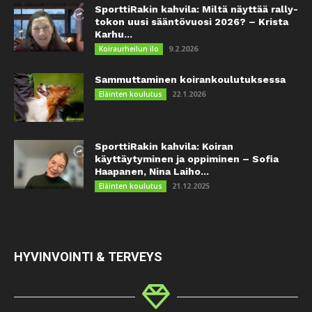
SporttiRakin kahvila: Miltä näyttää rally-
tokon uusi sääntövuosi 2026? – Krista
Karhu...
9.2.2026
Koiraurheilun ilo
Sammuttaminen koirankoulutuksessa
22.1.2026
Eläinten koulutus
SporttiRakin kahvila: Koiran
käyttäytyminen ja oppiminen – Sofia
Haapanen, Nina Laiho...
21.12.2025
Eläinten koulutus
HYVINVOINTI & TERVEYS