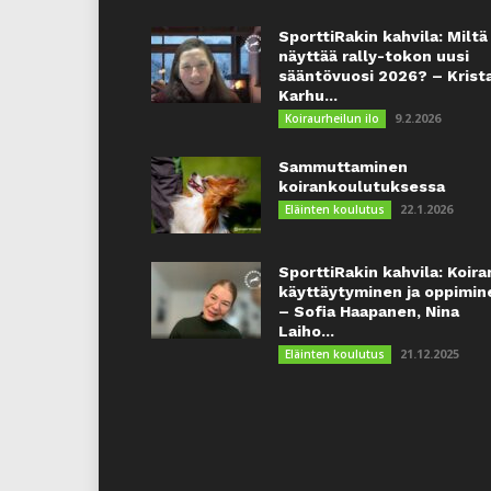
SporttiRakin kahvila: Miltä
näyttää rally-tokon uusi
sääntövuosi 2026? – Krist
Karhu...
9.2.2026
Koiraurheilun ilo
Sammuttaminen
koirankoulutuksessa
22.1.2026
Eläinten koulutus
SporttiRakin kahvila: Koira
käyttäytyminen ja oppimin
– Sofia Haapanen, Nina
Laiho...
21.12.2025
Eläinten koulutus