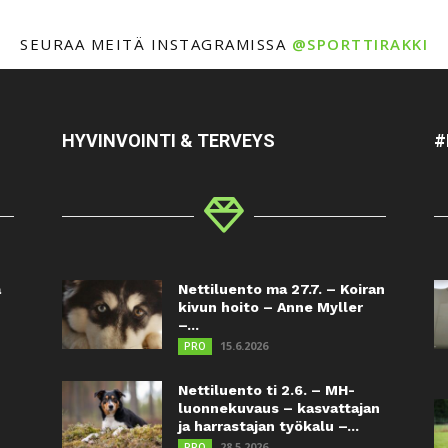
SEURAA MEITÄ INSTAGRAMISSA
@SPORTTIRAKKI
HYVINVOINTI & TERVEYS
#
a
Nettiluento ma 27.7. – Koiran
kivun hoito – Anne Myller
–...
15.6.2026
PRO
Nettiluento ti 2.6. – MH-
luonnekuvaus – kasvattajan
ja harrastajan työkalu –...
28.5.2026
PRO