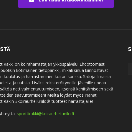
ISTÄ
S
ttiRakki on koiraharrastajan ykköspalvelu! Ehdottomasti
puolisin kotimainen tietopankki, mikäli sinua kiinnostavat
an koulutus ja harrastaminen koiran kanssa. Satoja ilmaisia
keleita ja uutisia! Lisäksi rekisteröityneille jäsenille upeaa
sisältöä nettivalmentautumiseen, itsensä kehittämiseen sekä
itteiden saavuttamiseen! Meiltä löydät myös ihanat
ttiRakin #koiraurheilunilo®-tuotteet harrastajalle!
yhteyttä:
sporttirakki@koiraurheilunilo.fi