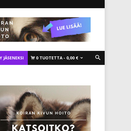
TY JÄSENEKSI
0 TUOTETTA
0,00 €