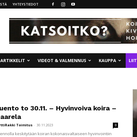
ISTÄ
YHTEYSTIEDOT
ARTIKKELIT
VIDEOT & VALMENNUS
KAUPPA
LII
uento to 30.11. – Hyvinvoiva koira –
Saarela
rttiRakki Toimitus
-
30.11.2023
0
luennolla keskitytään koiran kokonaisvaltaiseen hyvinvointiin