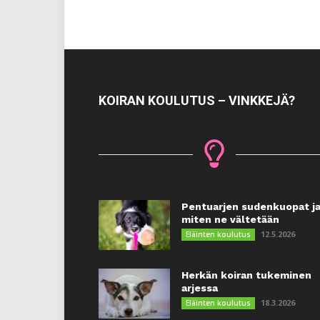
KOIRAN KOULUTUS – VINKKEJÄ?
Pentuarjen sudenkuopat j
miten ne vältetään
12.5.2026
Eläinten koulutus
Herkän koiran tukeminen
arjessa
18.3.2026
Eläinten koulutus