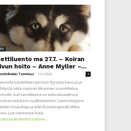
RO
ettiluento ma 27.7. – Koiran
ivun hoito – Anne Myller –...
orttiRakki Toimitus
-
15.6.2026
0
ennolla käsitellään pennun fyysistä kasvua ja
hitystä sekä sopivan liikunnan suunnittelua
nnulle, kun tavoitteena on tulevaisuudessa
iraharrastuksiin osallistuminen. Luennoitsijana
äinten kouluttaja ja eläinfysioterapeutti Milka
uru. Lue luennosta lisää
apahtumakalenteristamme
.