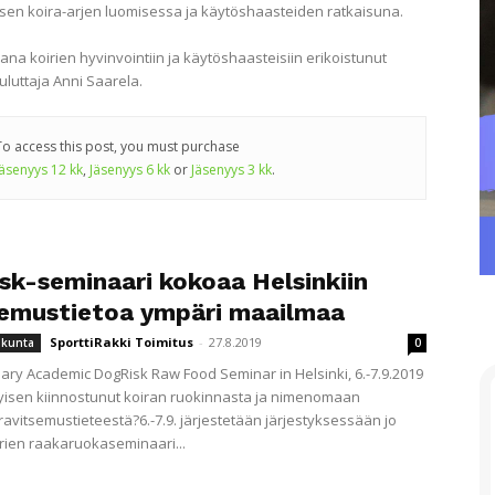
sen koira-arjen luomisessa ja käytöshaasteiden ratkaisuna.
ana koirien hyvinvointiin ja käytöshaasteisiin erikoistunut
uluttaja Anni Saarela.
To access this post, you must purchase
Jäsenyys 12 kk
,
Jäsenyys 6 kk
or
Jäsenyys 3 kk
.
sk-seminaari kokoaa Helsinkiin
semustietoa ympäri maailmaa
SporttiRakki Toimitus
-
27.8.2019
iikunta
0
nary Academic DogRisk Raw Food Seminar in Helsinki, 6.-7.9.2019
tyisen kiinnostunut koiran ruokinnasta ja nimenomaan
 ravitsemustieteestä?6.-7.9. järjestetään järjestyksessään jo
rien raakaruokaseminaari...