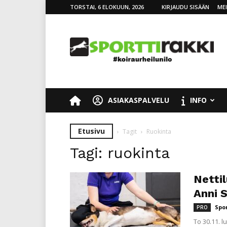
TORSTAI, 6 ELOKUUN, 2026
KIRJAUDU SISÄÄN
ME
SporttiRakki
ASIAKASPALVELU
INFO
Etusivu
Tagit
Ruokinta
Tagi: ruokinta
Nettil
Anni 
Spo
PRO
To 30.11. 