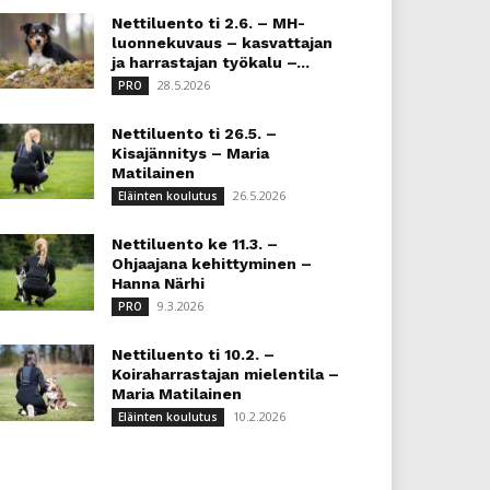
Nettiluento ti 2.6. – MH-
luonnekuvaus – kasvattajan
ja harrastajan työkalu –...
28.5.2026
PRO
Nettiluento ti 26.5. –
Kisajännitys – Maria
Matilainen
26.5.2026
Eläinten koulutus
Nettiluento ke 11.3. –
Ohjaajana kehittyminen –
Hanna Närhi
9.3.2026
PRO
Nettiluento ti 10.2. –
Koiraharrastajan mielentila –
Maria Matilainen
10.2.2026
Eläinten koulutus