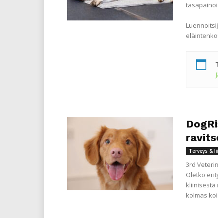
tasapainoi
Luennoitsij
eläintenko
DogRi
ravit
Terveys & l
3rd Veteri
Oletko eri
kliinisestä
kolmas koi