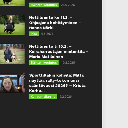
26.5.2026
Eläinten koulutus
Nettiluento ke 11.3. –
Ohjaajana kehittyminen –
Hanna Närhi
9.3.2026
PRO
Nettiluento ti 10.2. –
Koiraharrastajan mielentila –
Maria Matilainen
10.2.2026
Eläinten koulutus
SporttiRakin kahvila: Miltä
näyttää rally-tokon uusi
sääntövuosi 2026? – Krista
Karhu...
9.2.2026
Koiraurheilun ilo