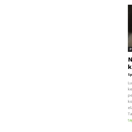
P
N
k
Sp
Lu
ke
pe
ko
el
Ta
t