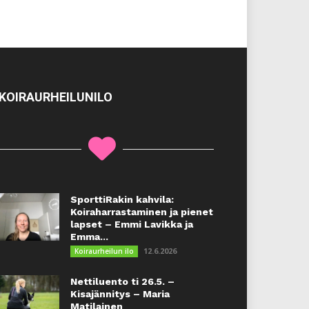
KOIRAURHEILUNILO
SporttiRakin kahvila:
Koiraharrastaminen ja pienet
lapset – Emmi Lavikka ja
Emma...
12.6.2026
Koiraurheilun ilo
Nettiluento ti 26.5. –
Kisajännitys – Maria
Matilainen