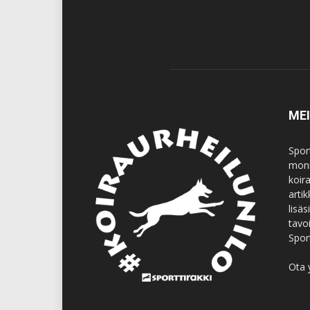
ME
Spor
moni
koir
artik
lisä
tavo
Spor
Ota 