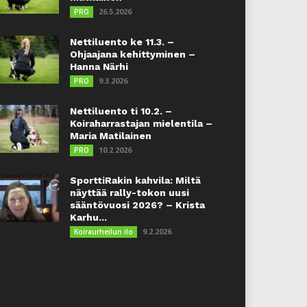
26.5.2026
PRO
Nettiluento ke 11.3. –
Ohjaajana kehittyminen –
Hanna Närhi
9.3.2026
PRO
Nettiluento ti 10.2. –
Koiraharrastajan mielentila –
Maria Matilainen
10.2.2026
PRO
SporttiRakin kahvila: Miltä
näyttää rally-tokon uusi
sääntövuosi 2026? – Krista
Karhu...
9.2.2026
Koiraurheilun ilo