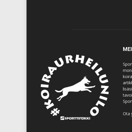
ME
Spor
moni
koir
artik
lisä
tavo
Spor
Ota 