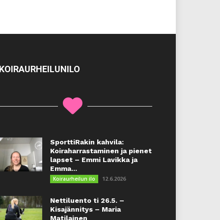
KOIRAURHEILUNILO
SporttiRakin kahvila:
Koiraharrastaminen ja pienet
lapset – Emmi Lavikka ja
Emma...
12.6.2026
Koiraurheilun ilo
Nettiluento ti 26.5. –
Kisajännitys – Maria
Matilainen