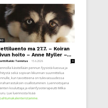
RO
ettiluento ma 27.7. – Koiran
ivun hoito – Anne Myller –...
orttiRakki Toimitus
-
15.6.2026
0
ennolla käsitellään pennun fyysistä kasvua ja
hitystä sekä sopivan liikunnan suunnittelua
nnulle, kun tavoitteena on tulevaisuudessa
iraharrastuksiin osallistuminen. Luennoitsijana
äinten kouluttaja ja eläinfysioterapeutti Milka
uru. Lue luennosta lisää
apahtumakalenteristamme
.