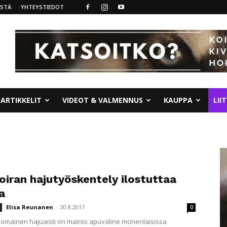
ISTÄ
YHTEYSTIEDOT
ARTIKKELIT
VIDEOT & VALMENNUS
KAUPPA
LII
oiran hajutyöskentely ilostuttaa
a
Elisa Reunanen
-
30.8.2017
0
nomainen hajuaisti on mainio apuväline monenlaisissa