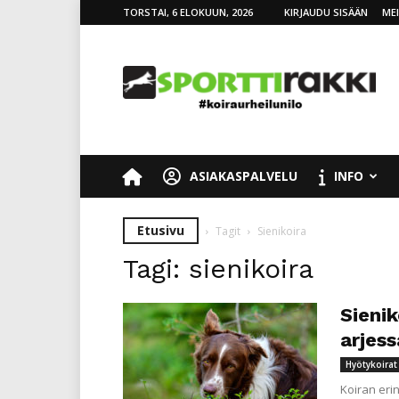
TORSTAI, 6 ELOKUUN, 2026
KIRJAUDU SISÄÄN
ME
SporttiRakki
ASIAKASPALVELU
INFO
Etusivu
Tagit
Sienikoira
Tagi: sienikoira
Sienik
arjess
Hyötykoirat
Koiran eri