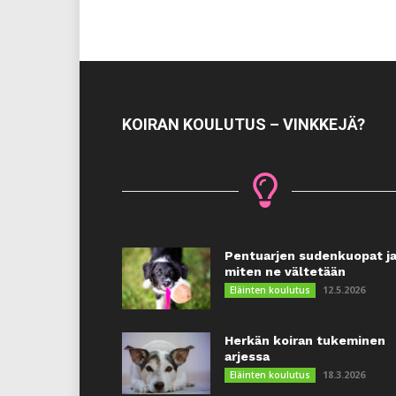
KOIRAN KOULUTUS – VINKKEJÄ?
Pentuarjen sudenkuopat j
miten ne vältetään
12.5.2026
Eläinten koulutus
Herkän koiran tukeminen
arjessa
18.3.2026
Eläinten koulutus