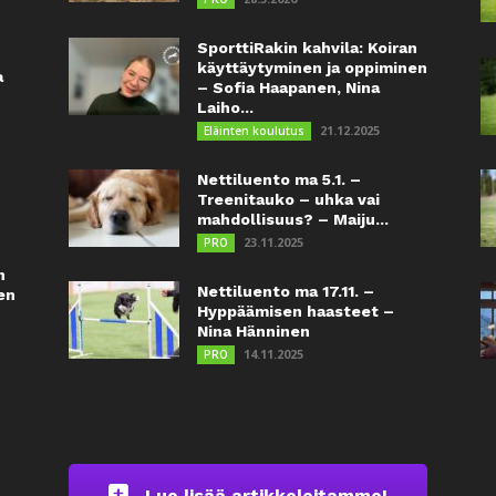
SporttiRakin kahvila: Koiran
käyttäytyminen ja oppiminen
a
– Sofia Haapanen, Nina
Laiho...
21.12.2025
Eläinten koulutus
Nettiluento ma 5.1. –
Treenitauko – uhka vai
mahdollisuus? – Maiju...
23.11.2025
PRO
n
Nettiluento ma 17.11. –
en
Hyppäämisen haasteet –
Nina Hänninen
14.11.2025
PRO
Lue lisää artikkeleitamme!