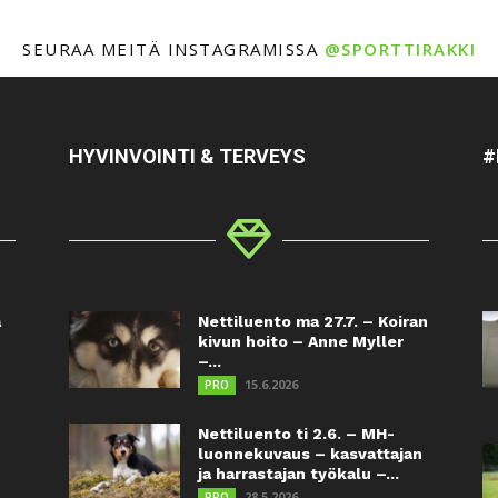
SEURAA MEITÄ INSTAGRAMISSA
@SPORTTIRAKKI
HYVINVOINTI & TERVEYS
#
a
Nettiluento ma 27.7. – Koiran
kivun hoito – Anne Myller
–...
15.6.2026
PRO
Nettiluento ti 2.6. – MH-
luonnekuvaus – kasvattajan
ja harrastajan työkalu –...
28.5.2026
PRO