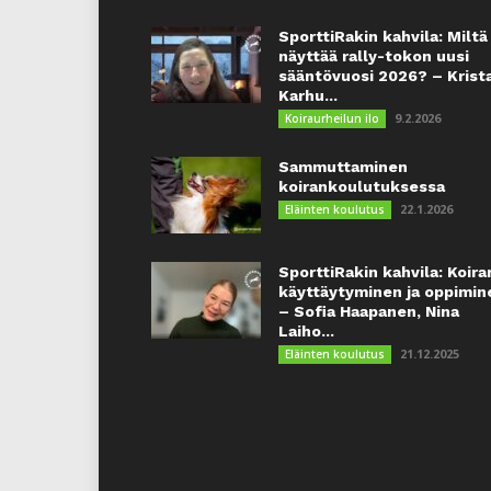
SporttiRakin kahvila: Miltä
näyttää rally-tokon uusi
sääntövuosi 2026? – Krist
Karhu...
9.2.2026
Koiraurheilun ilo
Sammuttaminen
koirankoulutuksessa
22.1.2026
Eläinten koulutus
SporttiRakin kahvila: Koira
käyttäytyminen ja oppimin
– Sofia Haapanen, Nina
Laiho...
21.12.2025
Eläinten koulutus