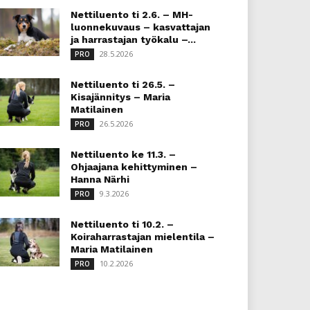
Nettiluento ti 2.6. – MH-
luonnekuvaus – kasvattajan
ja harrastajan työkalu –...
28.5.2026
PRO
Nettiluento ti 26.5. –
Kisajännitys – Maria
Matilainen
26.5.2026
PRO
Nettiluento ke 11.3. –
Ohjaajana kehittyminen –
Hanna Närhi
9.3.2026
PRO
Nettiluento ti 10.2. –
Koiraharrastajan mielentila –
Maria Matilainen
10.2.2026
PRO