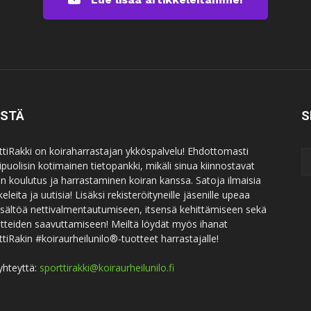
ISTÄ
S
ttiRakki on koiraharrastajan ykköspalvelu! Ehdottomasti
puolisin kotimainen tietopankki, mikäli sinua kiinnostavat
an koulutus ja harrastaminen koiran kanssa. Satoja ilmaisia
keleita ja uutisia! Lisäksi rekisteröityneille jäsenille upeaa
sisältöä nettivalmentautumiseen, itsensä kehittämiseen sekä
itteiden saavuttamiseen! Meiltä löydät myös ihanat
ttiRakin #koiraurheilunilo®-tuotteet harrastajalle!
yhteyttä:
sporttirakki@koiraurheilunilo.fi