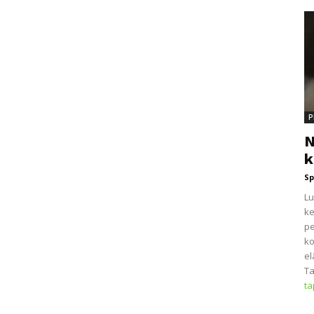
P
N
k
Sp
Lu
ke
pe
ko
el
Ta
t