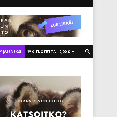
TY JÄSENEKSI
0 TUOTETTA
0,00 €