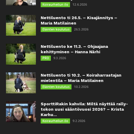
12.6.2026
Koiraurheilun ilo
Nettiluento ti 26.5. – Kisajännitys –
Maria Matilainen
26.5.2026
Eläinten koulutus
Nettiluento ke 11.3. – Ohjaajana
kehittyminen – Hanna Närhi
9.3.2026
PRO
Nettiluento ti 10.2. – Koiraharrastajan
mielentila – Maria Matilainen
10.2.2026
Eläinten koulutus
SporttiRakin kahvila: Miltä näyttää rally-
tokon uusi sääntövuosi 2026? – Krista
Karhu...
9.2.2026
Koiraurheilun ilo