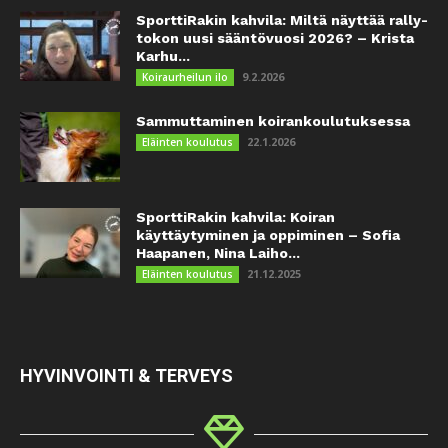
SporttiRakin kahvila: Miltä näyttää rally-
tokon uusi sääntövuosi 2026? – Krista
Karhu...
9.2.2026
Koiraurheilun ilo
Sammuttaminen koirankoulutuksessa
22.1.2026
Eläinten koulutus
SporttiRakin kahvila: Koiran
käyttäytyminen ja oppiminen – Sofia
Haapanen, Nina Laiho...
21.12.2025
Eläinten koulutus
HYVINVOINTI & TERVEYS