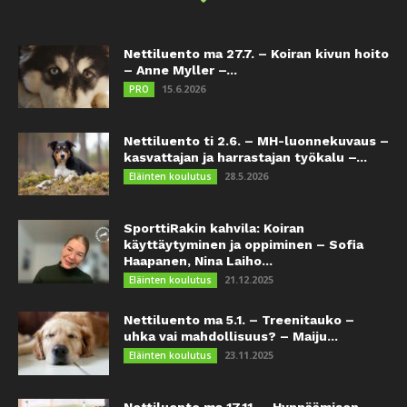
Nettiluento ma 27.7. – Koiran kivun hoito
– Anne Myller –...
15.6.2026
PRO
Nettiluento ti 2.6. – MH-luonnekuvaus –
kasvattajan ja harrastajan työkalu –...
28.5.2026
Eläinten koulutus
SporttiRakin kahvila: Koiran
käyttäytyminen ja oppiminen – Sofia
Haapanen, Nina Laiho...
21.12.2025
Eläinten koulutus
Nettiluento ma 5.1. – Treenitauko –
uhka vai mahdollisuus? – Maiju...
23.11.2025
Eläinten koulutus