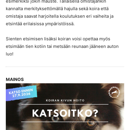
esimerkiksi jokin mauste. Tällaisella omistajankin
kannalta merkityksettömällä hajulla sekä koira että
omistaja saavat harjoitella koulutuksen eri vaiheita ja
etsintää erilaisissa ympäristöissä.
Sienten etsimisen lisäksi koiran voisi opettaa myös
etsimään tien kotiin tai metsään reunaan jääneen auton
luo!
MAINOS