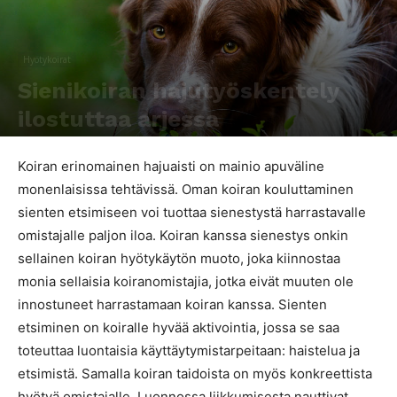
Hyötykoirat
Sienikoiran hajutyöskentely
ilostuttaa arjessa
Kirjoittaja
Elisa Reunanen
-
30.8.2017
8038
0
Koiran erinomainen hajuaisti on mainio apuväline
monenlaisissa tehtävissä. Oman koiran kouluttaminen
sienten etsimiseen voi tuottaa sienestystä harrastavalle
omistajalle paljon iloa. Koiran kanssa sienestys onkin
sellainen koiran hyötykäytön muoto, joka kiinnostaa
monia sellaisia koiranomistajia, jotka eivät muuten ole
innostuneet harrastamaan koiran kanssa. Sienten
etsiminen on koiralle hyvää aktivointia, jossa se saa
toteuttaa luontaisia käyttäytymistarpeitaan: haistelua ja
etsimistä. Samalla koiran taidoista on myös konkreettista
hyötyä omistajalle. Luonnossa liikkumisesta nauttivat