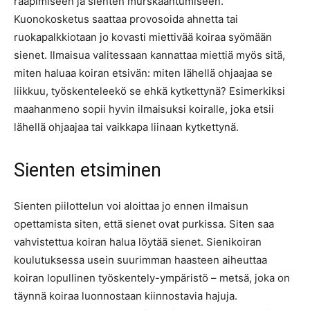
raapimiseen ja sienten murskaantumiseen.
Kuonokosketus saattaa provosoida ahnetta tai
ruokapalkkiotaan jo kovasti miettivää koiraa syömään
sienet. Ilmaisua valitessaan kannattaa miettiä myös sitä,
miten haluaa koiran etsivän: miten lähellä ohjaajaa se
liikkuu, työskenteleekö se ehkä kytkettynä? Esimerkiksi
maahanmeno sopii hyvin ilmaisuksi koiralle, joka etsii
lähellä ohjaajaa tai vaikkapa liinaan kytkettynä.
Sienten etsiminen
Sienten piilottelun voi aloittaa jo ennen ilmaisun
opettamista siten, että sienet ovat purkissa. Siten saa
vahvistettua koiran halua löytää sienet. Sienikoiran
koulutuksessa usein suurimman haasteen aiheuttaa
koiran lopullinen työskentely-ympäristö – metsä, joka on
täynnä koiraa luonnostaan kiinnostavia hajuja.