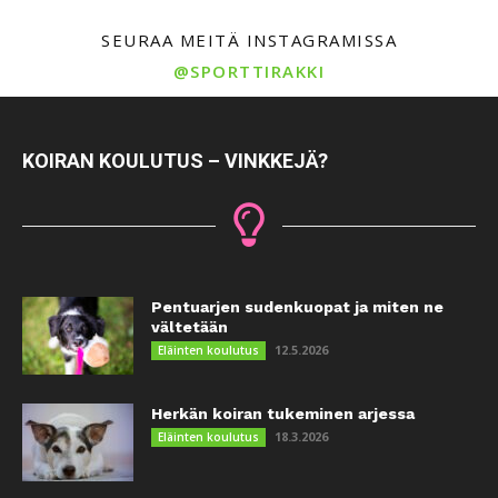
SEURAA MEITÄ INSTAGRAMISSA
@SPORTTIRAKKI
KOIRAN KOULUTUS – VINKKEJÄ?
Pentuarjen sudenkuopat ja miten ne
vältetään
12.5.2026
Eläinten koulutus
Herkän koiran tukeminen arjessa
18.3.2026
Eläinten koulutus