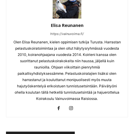
Elisa Reunanen
https://vainuvoima.fi/
Olen Elisa Reunanen, kielen oppimisen tutkija Turusta. Harrastan
pelastuskoiratoimintaa ja olen ollut hälytysryhmässä vuodesta
2010, koiranohjaajana vuodesta 2014. Koirieni kanssa olen
suorittanut pelastuskoirakokeita niin haussa, jäljellä kuin
raunioilla. Ohjaan viikoittain pienryhmiä
paikallisyhdistyksessämme. Pelastuskoiralajien lisäksi olen
harrastanut ja kouluttanut monipuolisesti myös muuta
hajutyöskentelyä erikoistuen tunnistusetsintään. Päivätyöni
ohella koulutan tällä hetkellä tunnistusetsintää ja hajuerottelua
Koirakoulu Vainuvoimassa Raisiossa.