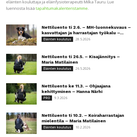
eläinten kouluttaja ja eläinfysioterapeutti Milka Tauru. Lue
luennosta lisää
tapahtumakalenteristamme
.
Nettiluento ti 2.6. – MH-luonnekuvaus –
kasvattajan ja harrastajan työkalu –...
28.5.2026
Eläinten koulutus
Nettiluento ti 26.5. – Kisajännitys –
Maria Matilainen
26.5.2026
Eläinten koulutus
Nettiluento ke 11.3. – Ohjaajana
kehittyminen – Hanna Närhi
9.3.2026
PRO
Nettiluento ti 10.2. – Koiraharrastajan
mielentila – Maria Matilainen
10.2.2026
Eläinten koulutus