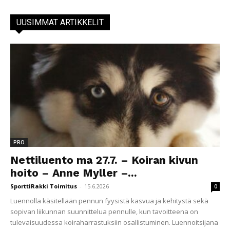
UUSIMMAT ARTIKKELIT
PRO
Nettiluento ma 27.7. – Koiran kivun
hoito – Anne Myller –...
SporttiRakki Toimitus
-
15.6.2026
0
Luennolla käsitellään pennun fyysistä kasvua ja kehitystä sekä
sopivan liikunnan suunnittelua pennulle, kun tavoitteena on
tulevaisuudessa koiraharrastuksiin osallistuminen. Luennoitsijana