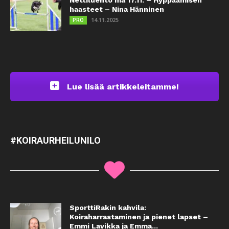
Nettiluento ma 17.11. – Hyppäämisen
haasteet – Nina Hänninen
14.11.2025
PRO
Lue lisää artikkeleitamme!
#KOIRAURHEILUNILO
SporttiRakin kahvila:
Koiraharrastaminen ja pienet lapset –
Emmi Lavikka ja Emma...