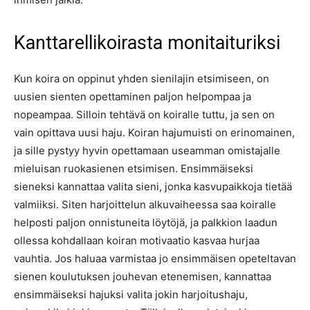
Kanttarellikoirasta monitaituriksi
Kun koira on oppinut yhden sienilajin etsimiseen, on
uusien sienten opettaminen paljon helpompaa ja
nopeampaa. Silloin tehtävä on koiralle tuttu, ja sen on
vain opittava uusi haju. Koiran hajumuisti on erinomainen,
ja sille pystyy hyvin opettamaan useamman omistajalle
mieluisan ruokasienen etsimisen. Ensimmäiseksi
sieneksi kannattaa valita sieni, jonka kasvupaikkoja tietää
valmiiksi. Siten harjoittelun alkuvaiheessa saa koiralle
helposti paljon onnistuneita löytöjä, ja palkkion laadun
ollessa kohdallaan koiran motivaatio kasvaa hurjaa
vauhtia. Jos haluaa varmistaa jo ensimmäisen opeteltavan
sienen koulutuksen jouhevan etenemisen, kannattaa
ensimmäiseksi hajuksi valita jokin harjoitushaju,