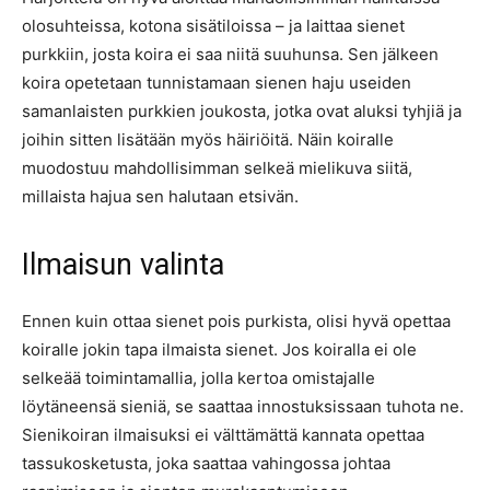
olosuhteissa, kotona sisätiloissa – ja laittaa sienet
purkkiin, josta koira ei saa niitä suuhunsa. Sen jälkeen
koira opetetaan tunnistamaan sienen haju useiden
samanlaisten purkkien joukosta, jotka ovat aluksi tyhjiä ja
joihin sitten lisätään myös häiriöitä. Näin koiralle
muodostuu mahdollisimman selkeä mielikuva siitä,
millaista hajua sen halutaan etsivän.
Ilmaisun valinta
Ennen kuin ottaa sienet pois purkista, olisi hyvä opettaa
koiralle jokin tapa ilmaista sienet. Jos koiralla ei ole
selkeää toimintamallia, jolla kertoa omistajalle
löytäneensä sieniä, se saattaa innostuksissaan tuhota ne.
Sienikoiran ilmaisuksi ei välttämättä kannata opettaa
tassukosketusta, joka saattaa vahingossa johtaa