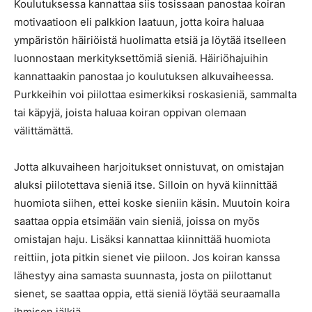
Koulutuksessa kannattaa siis tosissaan panostaa koiran
motivaatioon eli palkkion laatuun, jotta koira haluaa
ympäristön häiriöistä huolimatta etsiä ja löytää itselleen
luonnostaan merkityksettömiä sieniä. Häiriöhajuihin
kannattaakin panostaa jo koulutuksen alkuvaiheessa.
Purkkeihin voi piilottaa esimerkiksi roskasieniä, sammalta
tai käpyjä, joista haluaa koiran oppivan olemaan
välittämättä.
Jotta alkuvaiheen harjoitukset onnistuvat, on omistajan
aluksi piilotettava sieniä itse. Silloin on hyvä kiinnittää
huomiota siihen, ettei koske sieniin käsin. Muutoin koira
saattaa oppia etsimään vain sieniä, joissa on myös
omistajan haju. Lisäksi kannattaa kiinnittää huomiota
reittiin, jota pitkin sienet vie piiloon. Jos koiran kanssa
lähestyy aina samasta suunnasta, josta on piilottanut
sienet, se saattaa oppia, että sieniä löytää seuraamalla
ihmisen jälkiä.