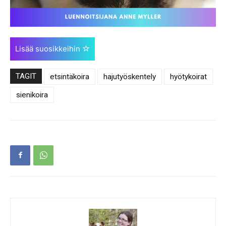
Lisää suosikkeihin
TAGIT
etsintäkoira
hajutyöskentely
hyötykoirat
sienikoira