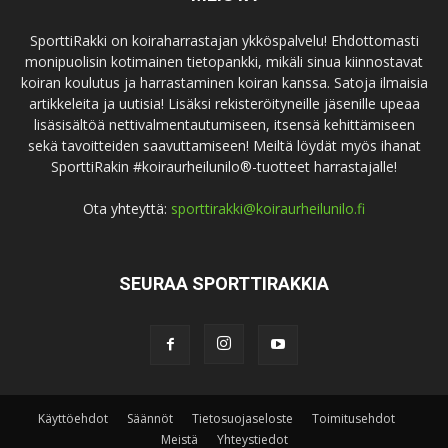
SporttiRakki on koiraharrastajan ykköspalvelu! Ehdottomasti
monipuolisin kotimainen tietopankki, mikäli sinua kiinnostavat
koiran koulutus ja harrastaminen koiran kanssa. Satoja ilmaisia
artikkeleita ja uutisia! Lisäksi rekisteröityneille jäsenille upeaa
lisäsisältöä nettivalmentautumiseen, itsensä kehittämiseen
sekä tavoitteiden saavuttamiseen! Meiltä löydät myös ihanat
SporttiRakin #koiraurheilunilo®-tuotteet harrastajalle!
Ota yhteyttä:
sporttirakki@koiraurheilunilo.fi
SEURAA SPORTTIRAKKIA
Käyttöehdot
Säännöt
Tietosuojaseloste
Toimitusehdot
Meistä
Yhteystiedot