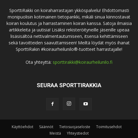
SporttiRakki on koiraharrastajan ykköspalvelu! Ehdottomasti
monipuolisin kotimainen tietopankki, mikäli sinua kiinnostavat
koiran koulutus ja harrastaminen koiran kanssa. Satoja ilmaisia
artikkeleita ja uutisia! Lisäksi rekisteröityneille jäsenille upeaa
lisäsisältöä nettivalmentautumiseen, itsensä kehittämiseen
sekä tavoitteiden saavuttamiseen! Meiltä löydät myös ihanat
SporttiRakin #koiraurheilunilo®-tuotteet harrastajalle!
Ota yhteyttä:
sporttirakki@koiraurheilunilo.fi
SEURAA SPORTTIRAKKIA
Käyttöehdot
Säännöt
Tietosuojaseloste
Toimitusehdot
Meistä
Yhteystiedot