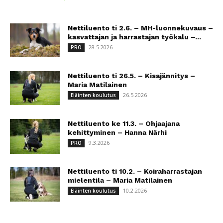
Nettiluento ti 2.6. – MH-luonnekuvaus –
kasvattajan ja harrastajan työkalu –...
28.5.2026
PRO
Nettiluento ti 26.5. – Kisajännitys –
Maria Matilainen
26.5.2026
Eläinten koulutus
Nettiluento ke 11.3. – Ohjaajana
kehittyminen – Hanna Närhi
9.3.2026
PRO
Nettiluento ti 10.2. – Koiraharrastajan
mielentila – Maria Matilainen
10.2.2026
Eläinten koulutus