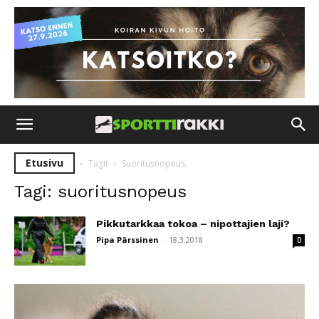
Etusivu
Tagit
Suoritusnopeus
Tagi: suoritusnopeus
Pikkutarkkaa tokoa – nipottajien laji?
Pipa Pärssinen
-
18.3.2018
0