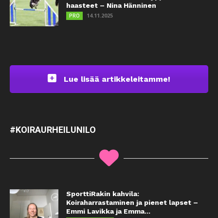
haasteet – Nina Hänninen
14.11.2025
PRO
Lue lisää artikkeleitamme!
#KOIRAURHEILUNILO
SporttiRakin kahvila:
Koiraharrastaminen ja pienet lapset –
Emmi Lavikka ja Emma...