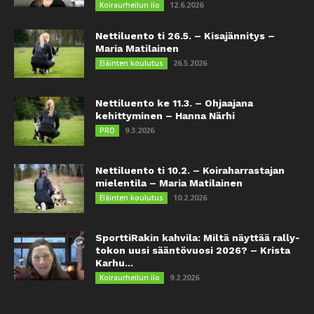
12.6.2026
Koiraurheilun ilo
Nettiluento ti 26.5. – Kisajännitys –
Maria Matilainen
26.5.2026
Eläinten koulutus
Nettiluento ke 11.3. – Ohjaajana
kehittyminen – Hanna Närhi
9.3.2026
PRO
Nettiluento ti 10.2. – Koiraharrastajan
mielentila – Maria Matilainen
10.2.2026
Eläinten koulutus
SporttiRakin kahvila: Miltä näyttää rally-
tokon uusi sääntövuosi 2026? – Krista
Karhu...
9.2.2026
Koiraurheilun ilo