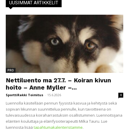
UUSIMMAT ARTIKKELIT
PRO
Nettiluento ma 27.7. – Koiran kivun
hoito – Anne Myller –...
SporttiRakki Toimitus
-
15.6.2026
0
Luennolla käsitellään pennun fyysistä kasvua ja kehitystä sekä
sopivan liikunnan suunnittelua pennulle, kun tavoitteena on
tulevaisuudessa koiraharrastuksiin osallistuminen. Luennoitsijana
eläinten kouluttaja ja eläinfysioterapeutti Milka Tauru. Lue
luennosta lisää
tapahtumakalenteristamme
.