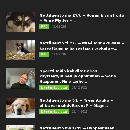
Nettiluento ma 27.7. – Koiran kivun hoito
– Anne Myller –...
15.6.2026
PRO
Nettiluento ti 2.6. – MH-luonnekuvaus –
kasvattajan ja harrastajan työkalu –...
28.5.2026
PRO
SporttiRakin kahvila: Koiran
käyttäytyminen ja oppiminen – Sofia
Haapanen, Nina Laiho...
21.12.2025
Eläinten koulutus
Nettiluento ma 5.1. – Treenitauko –
uhka vai mahdollisuus? – Maiju...
23.11.2025
Eläinten koulutus
Nettiluento ma 17.11. – Hyppäämisen