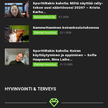
SporttiRakin kahvila: Miltä näyttää rally-
tokon uusi sääntövuosi 2026? – Krista
Karhu...
9.2.2026
Koiraurheilun ilo
Sammuttaminen koirankoulutuksessa
22.1.2026
Eläinten koulutus
SporttiRakin kahvila: Koiran
käyttäytyminen ja oppiminen – Sofia
Haapanen, Nina Laiho...
21.12.2025
Eläinten koulutus
HYVINVOINTI & TERVEYS