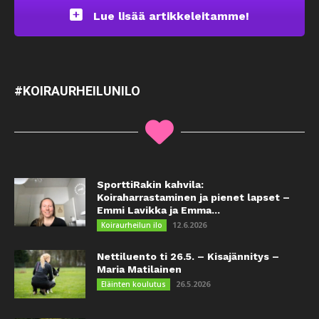
Lue lisää artikkeleitamme!
#KOIRAURHEILUNILO
SporttiRakin kahvila:
Koiraharrastaminen ja pienet lapset –
Emmi Lavikka ja Emma...
12.6.2026
Koiraurheilun ilo
Nettiluento ti 26.5. – Kisajännitys –
Maria Matilainen
26.5.2026
Eläinten koulutus