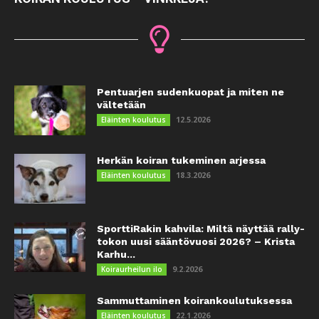
Pentuarjen sudenkuopat ja miten ne
vältetään
12.5.2026
Eläinten koulutus
Herkän koiran tukeminen arjessa
18.3.2026
Eläinten koulutus
SporttiRakin kahvila: Miltä näyttää rally-
tokon uusi sääntövuosi 2026? – Krista
Karhu...
9.2.2026
Koiraurheilun ilo
Sammuttaminen koirankoulutuksessa
22.1.2026
Eläinten koulutus