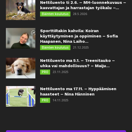
Nettiluento ti 2.6. – MH-luonnekuvaus –
kasvattajan ja harrastajan työkalu –...
28.5.2026
Eläinten koulutus
SporttiRakin kahvila: Koiran
käyttäytyminen ja oppiminen – Sofia
Haapanen, Nina Laiho...
21.12.2025
Eläinten koulutus
Nettiluento ma 5.1. – Treenitauko –
uhka vai mahdollisuus? – Maiju...
23.11.2025
PRO
Nettiluento ma 17.11. – Hyppäämisen
haasteet – Nina Hänninen
14.11.2025
PRO