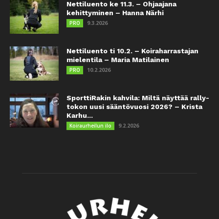
Nettiluento ke 11.3. – Ohjaajana
kehittyminen – Hanna Närhi
9.3.2026
PRO
Nettiluento ti 10.2. – Koiraharrastajan
mielentila – Maria Matilainen
10.2.2026
PRO
SporttiRakin kahvila: Miltä näyttää rally-
tokon uusi sääntövuosi 2026? – Krista
Karhu...
9.2.2026
Koiraurheilun ilo