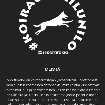
MEISTÄ
SporttiRakki on koiraharrastajan ykköspalvelu! Ehdottomasti
monipuolisin kotimainen tietopankki, mikäli sinua kiinnostavat
koiran koulutus ja harrastaminen koiran kanssa. Satoja ilmaisia
artikkeleita ja uutisia! Lisäksi rekisteröityneille jäsenille upeaa
lisäsisältöä nettivalmentautumiseen, itsensä kehittämiseen
sekä tavoitteiden saavuttamiseen! Meiltä löydät myös ihanat