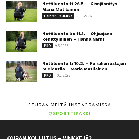
Nettiluento ti 26.5. – Kisajännitys –
Maria Matilainen
26.5.2026
Eläinten koulutus
Nettiluento ke 11.3. – Ohjaajana
kehittyminen – Hanna Närhi
9.3.2026
PRO
Nettiluento ti 10.2. – Koiraharrastajan
mielentila – Maria Matilainen
10.2.2026
PRO
SEURAA MEITÄ INSTAGRAMISSA
@SPORTTIRAKKI
KOIRAN KOULUTUS – VINKKEJÄ?