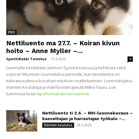
PRO
Nettiluento ma 27.7. – Koiran kivun
hoito – Anne Myller –...
SporttiRakki Toimitus
-
15.6.2026
0
Luennolla käsitellään pennun fyysistä kasvua ja kehitystä sekä
sopivan liikunnan suunnittelua pennulle, kun tavoitteena on
tulevaisuudessa koiraharrastuksiin osallistuminen. Luennoitsijana
eläinten kouluttaja ja eläinfysioterapeutti Milka Tauru. Lue
luennosta lisää
tapahtumakalenteristamme
.
Nettiluento ti 2.6. – MH-luonnekuvaus –
kasvattajan ja harrastajan työkalu –...
28.5.2026
Eläinten koulutus