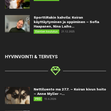
SporttiRakin kahvila: Koiran
käyttäytyminen ja oppiminen – Sofia
Haapanen, Nina Laiho...
21.12.2025
Eläinten koulutus
HYVINVOINTI & TERVEYS
Nettiluento ma 27.7. – Koiran kivun hoito
– Anne Myller –...
15.6.2026
PRO