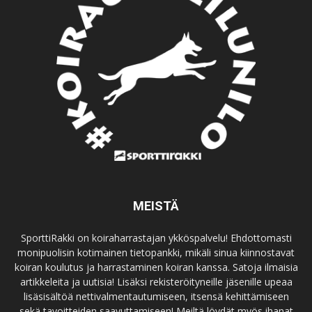
MEISTÄ
SporttiRakki on koiraharrastajan ykköspalvelu! Ehdottomasti
monipuolisin kotimainen tietopankki, mikäli sinua kiinnostavat
koiran koulutus ja harrastaminen koiran kanssa. Satoja ilmaisia
artikkeleita ja uutisia! Lisäksi rekisteröityneille jäsenille upeaa
lisäsisältöä nettivalmentautumiseen, itsensä kehittämiseen
sekä tavoitteiden saavuttamiseen! Meiltä löydät myös ihanat