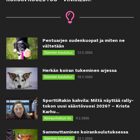
Pentuarjen sudenkuopat ja miten ne
vältetään
12.5.2026
Eläinten koulutus
Herkän koiran tukeminen arjessa
18.3.2026
Eläinten koulutus
SporttiRakin kahvila: Miltä näyttää rally-
tokon uusi sääntövuosi 2026? – Krista
Karhu...
9.2.2026
Koiraurheilun ilo
Sammuttaminen koirankoulutuksessa
22.1.2026
Eläinten koulutus