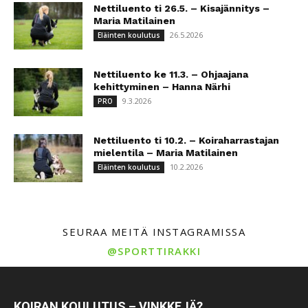
Nettiluento ti 26.5. – Kisajännitys –
Maria Matilainen
26.5.2026
Eläinten koulutus
Nettiluento ke 11.3. – Ohjaajana
kehittyminen – Hanna Närhi
9.3.2026
PRO
Nettiluento ti 10.2. – Koiraharrastajan
mielentila – Maria Matilainen
10.2.2026
Eläinten koulutus
SEURAA MEITÄ INSTAGRAMISSA
@SPORTTIRAKKI
KOIRAN KOULUTUS – VINKKEJÄ?