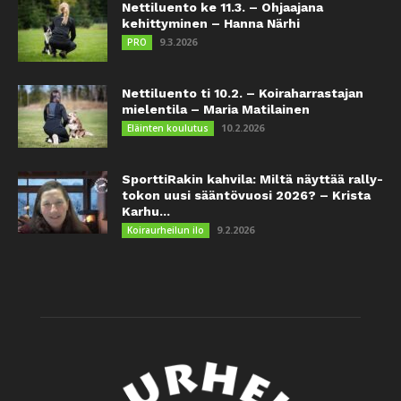
Nettiluento ke 11.3. – Ohjaajana
kehittyminen – Hanna Närhi
9.3.2026
PRO
Nettiluento ti 10.2. – Koiraharrastajan
mielentila – Maria Matilainen
10.2.2026
Eläinten koulutus
SporttiRakin kahvila: Miltä näyttää rally-
tokon uusi sääntövuosi 2026? – Krista
Karhu...
9.2.2026
Koiraurheilun ilo