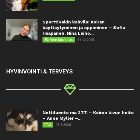
SporttiRakin kahvila: Koiran
käyttäytyminen ja oppiminen – Sofia
Haapanen, Nina Laiho...
21.12.2025
Eläinten koulutus
HYVINVOINTI & TERVEYS
Nettiluento ma 27.7. – Koiran kivun hoito
– Anne Myller –...
15.6.2026
PRO