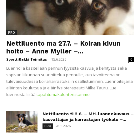
PRO
Nettiluento ma 27.7. – Koiran kivun
hoito – Anne Myller –...
SporttiRakki Toimitus
-
15.6.2026
0
Luennolla käsitellään pennun fyysistä kasvua ja kehitystä sekä
sopivan liikunnan suunnittelua pennulle, kun tavoitteena on
tulevaisuudessa koiraharrastuksiin osallistuminen. Luennoitsijana
eläinten kouluttaja ja eläinfysioterapeutti Milka Tauru. Lue
luennosta lisää
tapahtumakalenteristamme
.
Nettiluento ti 2.6. – MH-luonnekuvaus –
kasvattajan ja harrastajan työkalu –...
28.5.2026
PRO