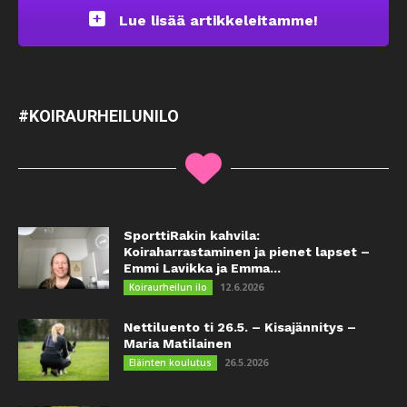
Lue lisää artikkeleitamme!
#KOIRAURHEILUNILO
SporttiRakin kahvila:
Koiraharrastaminen ja pienet lapset –
Emmi Lavikka ja Emma...
12.6.2026
Koiraurheilun ilo
Nettiluento ti 26.5. – Kisajännitys –
Maria Matilainen
26.5.2026
Eläinten koulutus