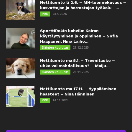
Nettiluento ti 2.6. – MH-luonnekuvaus –
kasvattajan ja harrastajan työkalu –...
28.5.2026
PRO
SporttiRakin kahvila: Koiran
käyttäytyminen ja oppiminen – Sofia
Haapanen, Nina Laiho...
21.12.2025
Eläinten koulutus
Nettiluento ma 5.1. – Treenitauko –
uhka vai mahdollisuus? – Maiju...
23.11.2025
Eläinten koulutus
Nettiluento ma 17.11. – Hyppäämisen
haasteet – Nina Hänninen
14.11.2025
PRO