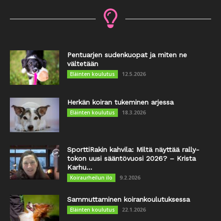
Pentuarjen sudenkuopat ja miten ne
vältetään
12.5.2026
Eläinten koulutus
Herkän koiran tukeminen arjessa
18.3.2026
Eläinten koulutus
SporttiRakin kahvila: Miltä näyttää rally-
tokon uusi sääntövuosi 2026? – Krista
Karhu...
9.2.2026
Koiraurheilun ilo
Sammuttaminen koirankoulutuksessa
22.1.2026
Eläinten koulutus