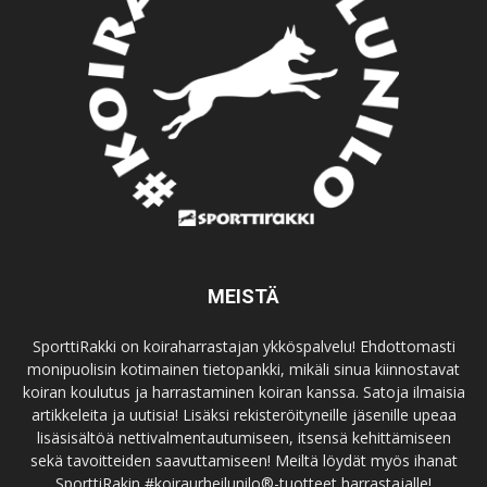
MEISTÄ
SporttiRakki on koiraharrastajan ykköspalvelu! Ehdottomasti
monipuolisin kotimainen tietopankki, mikäli sinua kiinnostavat
koiran koulutus ja harrastaminen koiran kanssa. Satoja ilmaisia
artikkeleita ja uutisia! Lisäksi rekisteröityneille jäsenille upeaa
lisäsisältöä nettivalmentautumiseen, itsensä kehittämiseen
sekä tavoitteiden saavuttamiseen! Meiltä löydät myös ihanat
SporttiRakin #koiraurheilunilo®-tuotteet harrastajalle!