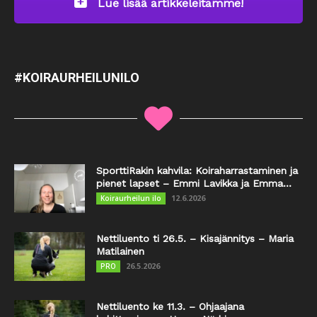
Lue lisää artikkeleitamme!
#KOIRAURHEILUNILO
SporttiRakin kahvila: Koiraharrastaminen ja
pienet lapset – Emmi Lavikka ja Emma...
12.6.2026
Koiraurheilun ilo
Nettiluento ti 26.5. – Kisajännitys – Maria
Matilainen
26.5.2026
PRO
Nettiluento ke 11.3. – Ohjaajana