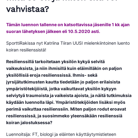
vahvistaa?
Tämän luennon tallenne on katsottavissa jäsenille 1 kk ajan
suoran lähetyksen jälkeen eli 10.5.2020 asti.
SporttiRakissa nyt Katriina Tiiran UUSI mielenkiintoinen luento
koiran resilienssistä!
Resilienssillä tarkoitetaan yksilön kykyä selvitä
vaikeuksista, ja niin ihmisillä kuin eläimilläkin on paljon
yksilöllisiä eroja resilienssissä. Ihmis- sekä
jyrsijätutkimusten kautta tiedetään jo paljon erilaisista
ympäristötekijöistä, jotka vaikuttavat yksilön kykyyn
selviytyä traumoista ja vaikeista ajoista, ja näitä tutkimuksia
käydään luennolla läpi. Ympäristötekijöiden lisäksi myös
perimä vaikuttaa resilienssiin. Miten paljon rodut eroavat
resilienssissä, ja suosimmeko yleensäkään resilienssiä
koiran jalostuksessa?
Luennoitsija: FT, biologi ja eläinten käyttäytymistieteen