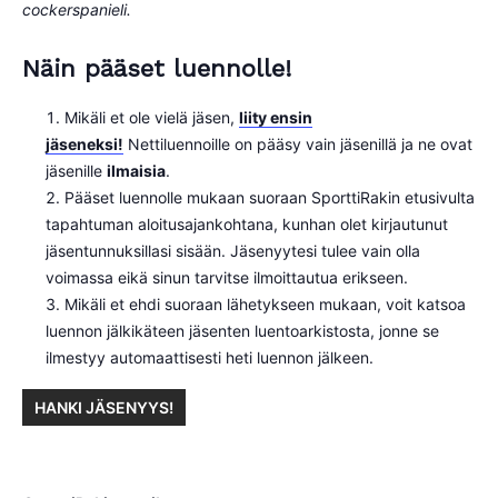
cockerspanieli.
Näin pääset luennolle!
Mikäli et ole vielä jäsen,
liity ensin
jäseneksi!
Nettiluennoille on pääsy vain jäsenillä ja ne ovat
jäsenille
ilmaisia
.
Pääset luennolle mukaan suoraan SporttiRakin etusivulta
tapahtuman aloitusajankohtana, kunhan olet kirjautunut
jäsentunnuksillasi sisään. Jäsenyytesi tulee vain olla
voimassa eikä sinun tarvitse ilmoittautua erikseen.
Mikäli et ehdi suoraan lähetykseen mukaan, voit katsoa
luennon jälkikäteen jäsenten luentoarkistosta, jonne se
ilmestyy automaattisesti heti luennon jälkeen.
HANKI JÄSENYYS!