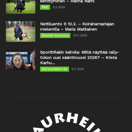
kehittyminen – Hanna Närhi
9.3.2026
PRO
Nettiluento ti 10.2. – Koiraharrastajan
mielentila – Maria Matilainen
10.2.2026
Eläinten koulutus
SporttiRakin kahvila: Miltä näyttää rally-
tokon uusi sääntövuosi 2026? – Krista
Karhu...
9.2.2026
Koiraurheilun ilo