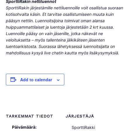
SporttiRakin nettiluennot
SporttiRakin järjestämille nettiluennoille voit osallistua suoraan
kotisohvalta käsin. Et tarvitse osallistumiseen muuta kuin
pääsyn nettiin. Luennoitsijoina toimivat oman alansa
huippuammattilaiset ja luentoja järjestetään 2 krt kuussa.
Luennoille pääsy on vain jäsenille, jotka näkevät ne
veloituksetta – myös tallenteina jälkikäteen jäsenten
luentoarkistosta. Suorassa lähetyksessä luennoitsijalta on
mahdollisuus kysyä live chatin kautta myös lisäkysymyksiä.
Add to calendar
TARKEMMAT TIEDOT
JÄRJESTÄJÄ
Päivämäärä:
SporttiRakki