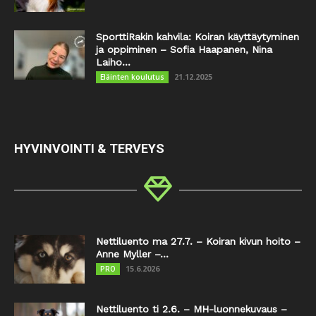
SporttiRakin kahvila: Koiran käyttäytyminen
ja oppiminen – Sofia Haapanen, Nina
Laiho...
21.12.2025
Eläinten koulutus
HYVINVOINTI & TERVEYS
Nettiluento ma 27.7. – Koiran kivun hoito –
Anne Myller –...
15.6.2026
PRO
Nettiluento ti 2.6. – MH-luonnekuvaus –