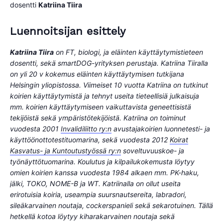
dosentti
Katriina Tiira
Luennoitsijan esittely
Katriina Tiira
on FT, biologi, ja eläinten käyttäytymistieteen
dosentti, sekä smartDOG-yrityksen perustaja. Katriina Tiiralla
on yli 20 v kokemus eläinten käyttäytymisen tutkijana
Helsingin yliopistossa. Viimeiset 10 vuotta Katriina on tutkinut
koirien käyttäytymistä ja tehnyt useita tieteellisiä julkaisuja
mm. koirien käyttäytymiseen vaikuttavista geneettisistä
tekijöistä sekä ympäristötekijöistä. Katriina on toiminut
vuodesta 2001
Invalidiliitto ry:n
avustajakoirien luonnetesti- ja
käyttöönottotestituomarina, sekä vuodesta 2012
Koirat
Kasvatus- ja Kuntoutustyössä ry:n
soveltuvuuskoe- ja
työnäyttötuomarina. Koulutus ja kilpailukokemusta löytyy
omien koirien kanssa vuodesta 1984 alkaen mm. PK-haku,
jälki, TOKO, NOME-B ja WT. Katriinalla on ollut useita
erirotuisia koiria, useampia suursnautsereita, labradori,
sileäkarvainen noutaja, cockerspanieli sekä sekarotuinen. Tällä
hetkellä kotoa löytyy kiharakarvainen noutaja sekä