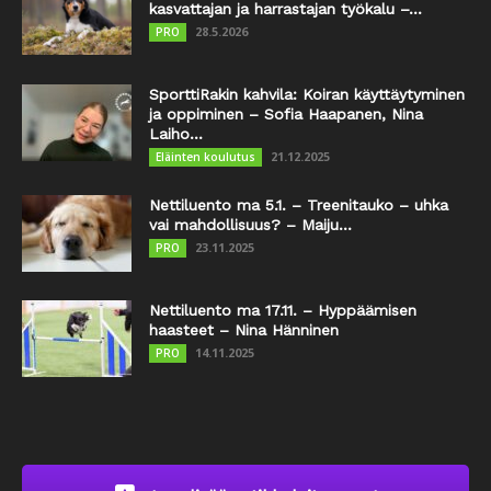
kasvattajan ja harrastajan työkalu –...
28.5.2026
PRO
SporttiRakin kahvila: Koiran käyttäytyminen
ja oppiminen – Sofia Haapanen, Nina
Laiho...
21.12.2025
Eläinten koulutus
Nettiluento ma 5.1. – Treenitauko – uhka
vai mahdollisuus? – Maiju...
23.11.2025
PRO
Nettiluento ma 17.11. – Hyppäämisen
haasteet – Nina Hänninen
14.11.2025
PRO