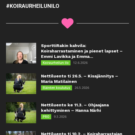
#KOIRAURHEILUNILO
SporttiRakin kahvila:
Koiraharrastaminen ja pienet lapset –
Emmi Lavikka ja Emma...
12.6.2026
Koiraurheilun ilo
Nettiluento ti 26.5. – Kisajännitys –
Maria Matilainen
26.5.2026
Eläinten koulutus
Nettiluento ke 11.3. – Ohjaajana
kehittyminen – Hanna Närhi
9.3.2026
PRO
Nettiluento ti 10.2. – Koiraharrastajan