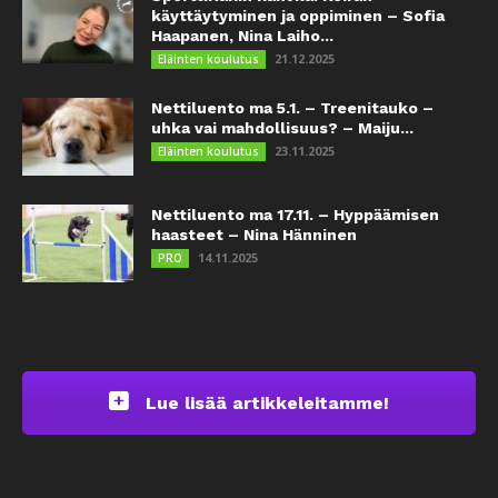
käyttäytyminen ja oppiminen – Sofia
Haapanen, Nina Laiho...
21.12.2025
Eläinten koulutus
Nettiluento ma 5.1. – Treenitauko –
uhka vai mahdollisuus? – Maiju...
23.11.2025
Eläinten koulutus
Nettiluento ma 17.11. – Hyppäämisen
haasteet – Nina Hänninen
14.11.2025
PRO
Lue lisää artikkeleitamme!