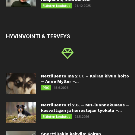
21.12.2025
Eläinten koulutus
HYVINVOINTI & TERVEYS
Nettiluento ma 27.7. – Koiran kivun hoito
– Anne Myller –...
15.6.2026
PRO
Nettiluento ti 2.6. – MH-luonnekuvaus –
kasvattajan ja harrastajan työkalu –...
28.5.2026
Eläinten koulutus
SporttiRakin kahvila: Koiran