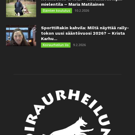
mielentila – Maria Matilainen
10.2.2026
Eläinten koulutus
SporttiRakin kahvila: Miltä näyttää rally-
tokon uusi sääntövuosi 2026? – Krista
Karhu...
9.2.2026
Koiraurheilun ilo