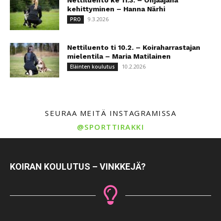
Nettiluento ke 11.3. – Ohjaajana
kehittyminen – Hanna Närhi
9.3.2026
PRO
Nettiluento ti 10.2. – Koiraharrastajan
mielentila – Maria Matilainen
10.2.2026
Eläinten koulutus
SEURAA MEITÄ INSTAGRAMISSA
@SPORTTIRAKKI
KOIRAN KOULUTUS – VINKKEJÄ?