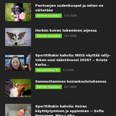
Pentuarjen sudenkuopat ja miten ne
vältetään
12.5.2026
Eläinten koulutus
Herkän koiran tukeminen arjessa
18.3.2026
Eläinten koulutus
SporttiRakin kahvila: Miltä näyttää rally-
tokon uusi sääntövuosi 2026? – Krista
Karhu...
9.2.2026
Koiraurheilun ilo
Sammuttaminen koirankoulutuksessa
22.1.2026
Eläinten koulutus
SporttiRakin kahvila: Koiran
käyttäytyminen ja oppiminen – Sofia
Haapanen, Nina Laiho...