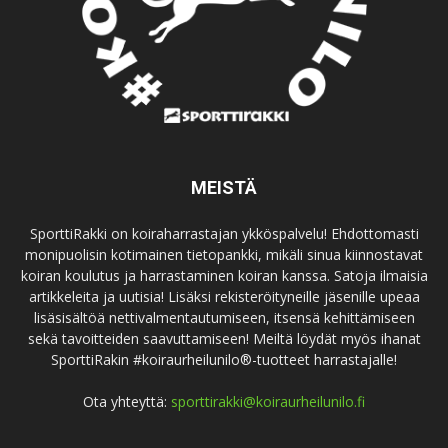
MEISTÄ
SporttiRakki on koiraharrastajan ykköspalvelu! Ehdottomasti
monipuolisin kotimainen tietopankki, mikäli sinua kiinnostavat
koiran koulutus ja harrastaminen koiran kanssa. Satoja ilmaisia
artikkeleita ja uutisia! Lisäksi rekisteröityneille jäsenille upeaa
lisäsisältöä nettivalmentautumiseen, itsensä kehittämiseen
sekä tavoitteiden saavuttamiseen! Meiltä löydät myös ihanat
SporttiRakin #koiraurheilunilo®-tuotteet harrastajalle!
Ota yhteyttä:
sporttirakki@koiraurheilunilo.fi