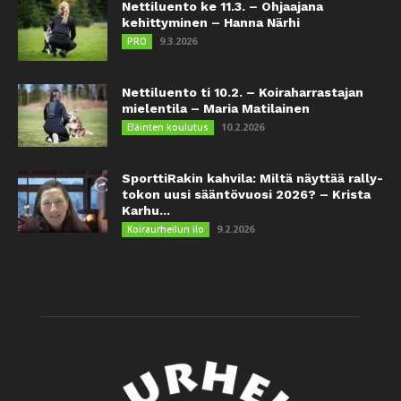
Nettiluento ke 11.3. – Ohjaajana
kehittyminen – Hanna Närhi
9.3.2026
PRO
Nettiluento ti 10.2. – Koiraharrastajan
mielentila – Maria Matilainen
10.2.2026
Eläinten koulutus
SporttiRakin kahvila: Miltä näyttää rally-
tokon uusi sääntövuosi 2026? – Krista
Karhu...
9.2.2026
Koiraurheilun ilo