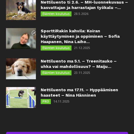
Nettiluento ti 2.6. – MH-luonnekuvaus –
kasvattajan ja harrastajan työkalu –...
28.5.2026
Eläinten koulutus
SporttiRakin kahvila: Koiran
käyttäytyminen ja oppiminen – Sofia
Haapanen, Nina Laiho...
21.12.2025
Eläinten koulutus
Nettiluento ma 5.1. – Treenitauko –
uhka vai mahdollisuus? – Maiju...
23.11.2025
Eläinten koulutus
Nettiluento ma 17.11. – Hyppäämisen
haasteet – Nina Hänninen
14.11.2025
PRO