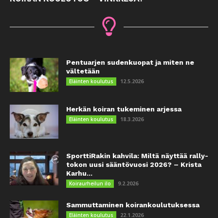
Pentuarjen sudenkuopat ja miten ne
vältetään
12.5.2026
Eläinten koulutus
Herkän koiran tukeminen arjessa
18.3.2026
Eläinten koulutus
SporttiRakin kahvila: Miltä näyttää rally-
tokon uusi sääntövuosi 2026? – Krista
Karhu...
9.2.2026
Koiraurheilun ilo
Sammuttaminen koirankoulutuksessa
22.1.2026
Eläinten koulutus