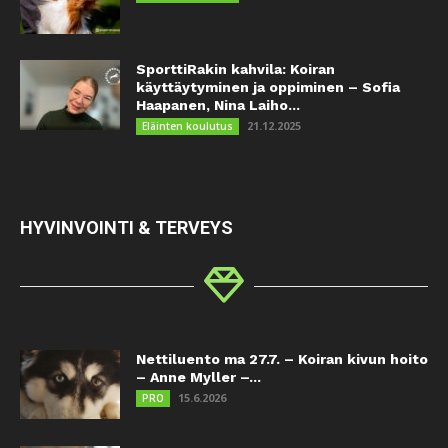
SporttiRakin kahvila: Koiran
käyttäytyminen ja oppiminen – Sofia
Haapanen, Nina Laiho...
21.12.2025
Eläinten koulutus
HYVINVOINTI & TERVEYS
Nettiluento ma 27.7. – Koiran kivun hoito
– Anne Myller –...
15.6.2026
PRO