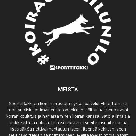
MEISTÄ
SporttiRakki on koiraharrastajan ykköspalvelu! Ehdottomasti
monipuolisin kotimainen tietopankki, mikäli sinua kiinnostavat
koiran koulutus ja harrastaminen koiran kanssa. Satoja ilmaisia
artikkeleita ja uutisia! Lisäksi rekisteröityneille jäsenille upeaa
lisäsisältöä nettivalmentautumiseen, itsensä kehittämiseen
sekä tavoitteiden saavuttamiseen! Meiltä löydät myös ihanat