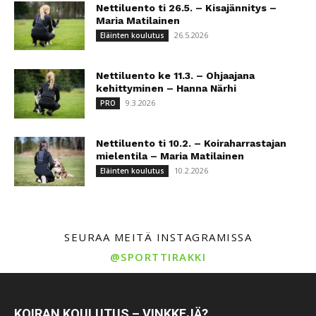
Nettiluento ti 26.5. – Kisajännitys –
Maria Matilainen
26.5.2026
Eläinten koulutus
Nettiluento ke 11.3. – Ohjaajana
kehittyminen – Hanna Närhi
9.3.2026
PRO
Nettiluento ti 10.2. – Koiraharrastajan
mielentila – Maria Matilainen
10.2.2026
Eläinten koulutus
SEURAA MEITÄ INSTAGRAMISSA
@SPORTTIRAKKI
KOIRAN KOULUTUS – VINKKEJÄ?