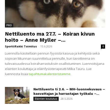
PRO
Nettiluento ma 27.7. – Koiran kivun
hoito – Anne Myller –...
SporttiRakki Toimitus
-
15.6.2026
0
Luennolla käsitellään pennun fyysistä kasvua ja kehitystä sekä
sopivan liikunnan suunnittelua pennulle, kun tavoitteena on
tulevaisuudessa koiraharrastuksiin osallistuminen. Luennoitsijana
eläinten kouluttaja ja eläinfysioterapeutti Milka Tauru. Lue
luennosta lisää
tapahtumakalenteristamme
.
Nettiluento ti 2.6. – MH-luonnekuvaus –
kasvattajan ja harrastajan työkalu –...
28.5.2026
Eläinten koulutus