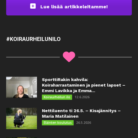
Lue lisää artikkeleitamme!
#KOIRAURHEILUNILO
SporttiRakin kahvila:
Koiraharrastaminen ja pienet lapset –
Emmi Lavikka ja Emma...
12.6.2026
Koiraurheilun ilo
Nettiluento ti 26.5. – Kisajännitys –
Maria Matilainen
26.5.2026
Eläinten koulutus