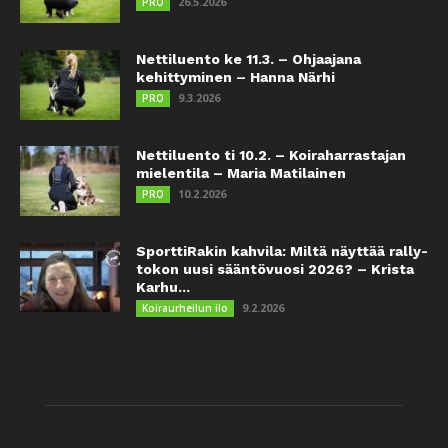
26.5.2026
PRO
Nettiluento ke 11.3. – Ohjaajana
kehittyminen – Hanna Närhi
9.3.2026
PRO
Nettiluento ti 10.2. – Koiraharrastajan
mielentila – Maria Matilainen
10.2.2026
PRO
SporttiRakin kahvila: Miltä näyttää rally-
tokon uusi sääntövuosi 2026? – Krista
Karhu...
9.2.2026
Koiraurheilun ilo