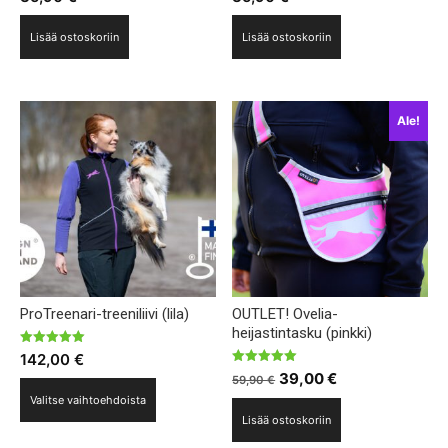
Lisää ostoskoriin
Lisää ostoskoriin
Ale!
ProTreenari-treeniliivi (lila)
OUTLET! Ovelia-
heijastintasku (pinkki)
Arvostelu
142,00
€
tuotteesta:
Arvostelu
Alkuperäinen
Nykyinen
39,00
€
5.00
59,90
€
tuotteesta:
Tällä
/ 5
5.00
hinta
hinta
Valitse vaihtoehdoista
/ 5
tuotteella
Lisää ostoskoriin
oli:
on:
on