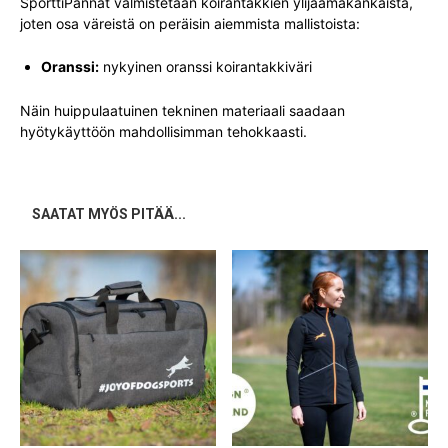
SporttiPannat valmistetaan koirantakkien ylijäämäkankaista,
joten osa väreistä on peräisin aiemmista mallistoista:
Oranssi:
nykyinen oranssi koirantakkiväri
Näin huippulaatuinen tekninen materiaali saadaan
hyötykäyttöön mahdollisimman tehokkaasti.
SAATAT MYÖS PITÄÄ...