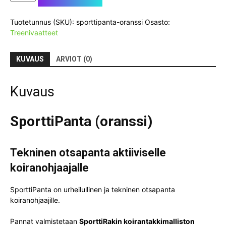
(oranssi)
-
Tuotetunnus (SKU):
sporttipanta-oranssi
Osasto:
UUSI
Treenivaatteet
VÄRI!
määrä
KUVAUS
ARVIOT (0)
Kuvaus
SporttiPanta (oranssi)
Tekninen otsapanta aktiiviselle
koiranohjaajalle
SporttiPanta on urheilullinen ja tekninen otsapanta
koiranohjaajille.
Pannat valmistetaan
SporttiRakin koirantakkimalliston