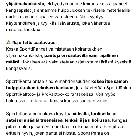
ylijäämäkankaista
, eli hyödynnämme koirantakeista jääneet
kangaspalat ja annamme huippuluokan tekniselle materiaalille
uuden elämän ohjaajien varusteena. Näin syntyy
käytännöllinen ja tyylikäs lisävaruste, joka vähentää
materiaalihukkaa.
Rajoitettu saatavuus:
Koska SporttiPannat valmistetaan koirantakkien
ylijäämäkankaista,
pantoja on saatavilla vain rajallinen
määrä
. Jokainen erä valmistetaan rajatusta määrästä kyseistä
kangasväriä.
SporttiPanta antaa sinulle mahdollisuuden
kokea itse saman
huippuluokan teknisen kankaan
, jota käytetään SporttiRakin
SporttiPalttoo- ja ProPalttoo-koirantakeissa. Voit myös
halutessasi pukeutua koirasi kanssa samaan väriin.
SporttiPanta on mukava käyttää
viileällä, tuulisella tai
sateisella säällä treeneissä, lenkeillä ja ulkoilussa
. Kangas
pitää tuulen ja sateen tehokkaasti ulkona, mutta hengittää
erittäin hyvin, joten panta ei hiosta. SporttiPanta on