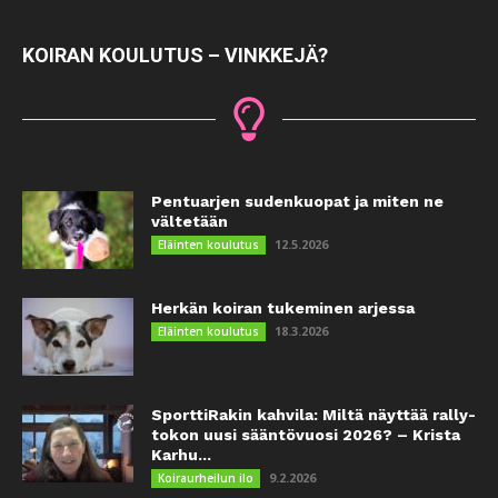
KOIRAN KOULUTUS – VINKKEJÄ?
Pentuarjen sudenkuopat ja miten ne
vältetään
12.5.2026
Eläinten koulutus
Herkän koiran tukeminen arjessa
18.3.2026
Eläinten koulutus
SporttiRakin kahvila: Miltä näyttää rally-
tokon uusi sääntövuosi 2026? – Krista
Karhu...
9.2.2026
Koiraurheilun ilo