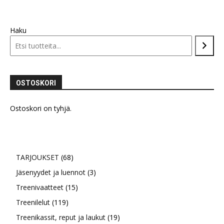
59,90 €.
39,00 €.
useampi
muunnelma.
Haku
Voit
tehdä
valinnat
tuotteen
sivulla.
OSTOSKORI
Ostoskori on tyhjä.
68
TARJOUKSET
68
tuotetta
3
Jäsenyydet ja luennot
3
15
tuotetta
Treenivaatteet
15
119
tuotetta
Treenilelut
119
tuotetta
19
Treenikassit, reput ja laukut
19