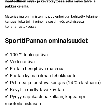
ihanteellinen syys- ja kevätkäytössä sekä myös talvella
pakkaskeleillä
.
Materiaalina on ihmisten huippu-urheiluun kehitetty tekninen
kangas, joka toimii erinomaisesti myös aktiivisessa
koiraharrastuksessa.
SporttiPannan ominaisuudet
✔ 100 % tuulenpitävä
✔ Vedenpitävä
✔ Erittäin hengittävä materiaali
✔ Eristää kylmää ilmaa tehokkaasti
✔ Pehmeä ja joustava kangas (14 % elastaania)
✔ Kevyt ja miellyttävä käyttää
✔ Pysyy napakasti paikallaan, kapeampi
muotoilu niskassa