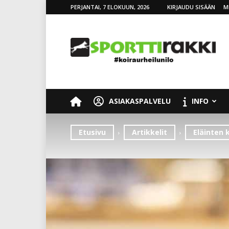
PERJANTAI, 7 ELOKUUN, 2026
KIRJAUDU SISÄÄN
M
SporttiRakki
ASIAKASPALVELU
INFO
Etusivu
Artikkelit
Eläinten 