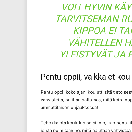
VOIT HYVIN KÄ
TARVITSEMAN R
KIPPOA EI T
VÄHITELLEN 
YLEISTYVÄT JA E
Pentu oppii, vaikka et kou
Pentu oppii koko ajan, koulutti sitä tietoisest
vahvisteita, on ihan sattumaa, mitä koira oppi
ammattilaisen ohjauksessa!
Tehokkainta koulutus on silloin, kun pentu it
joista poimitaan ne, mitä halutaan vahvistaa