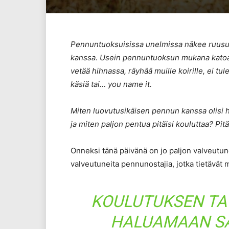
Pennuntuoksuisissa unelmissa näkee ruusuis
kanssa. Usein pennuntuoksun mukana katoaa k
vetää hihnassa, räyhää muille koirille, ei tu
käsiä tai… you name it.
Miten luovutusikäisen pennun kanssa olisi h
ja miten paljon pentua pitäisi kouluttaa? Pi
Onneksi tänä päivänä on jo paljon valveutunei
valveutuneita pennunostajia, jotka tietävät mi
KOULUTUKSEN TA
HALUAMAAN SA