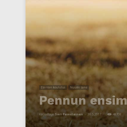
Eläinten koulutus
Nuuski tämä
Pennun ensimm
Kirjoittaja
Sari Paavilainen
-
30.5.2017
48708