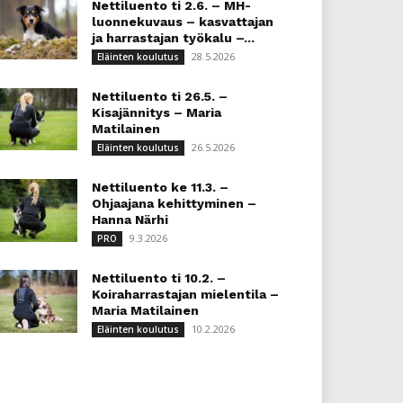
Nettiluento ti 2.6. – MH-
luonnekuvaus – kasvattajan
ja harrastajan työkalu –...
28.5.2026
Eläinten koulutus
Nettiluento ti 26.5. –
Kisajännitys – Maria
Matilainen
26.5.2026
Eläinten koulutus
Nettiluento ke 11.3. –
Ohjaajana kehittyminen –
Hanna Närhi
9.3.2026
PRO
Nettiluento ti 10.2. –
Koiraharrastajan mielentila –
Maria Matilainen
10.2.2026
Eläinten koulutus