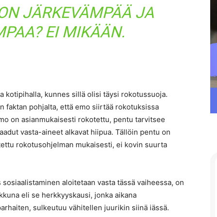
 ON JÄRKEVÄMPÄÄ JA
PAA? EI MIKÄÄN.
kotipihalla, kunnes sillä olisi täysi rokotussuoja.
 faktan pohjalta, että emo siirtää rokotuksissa
emo on asianmukaisesti rokotettu, pentu tarvitsee
adut vasta-aineet alkavat hiipua. Tällöin pentu on
tettu rokotusohjelman mukaisesti, ei kovin suurta
 sosiaalistaminen aloitetaan vasta tässä vaiheessa, on
kkuna eli se herkkyyskausi, jonka aikana
arhaiten, sulkeutuu vähitellen juurikin siinä iässä.