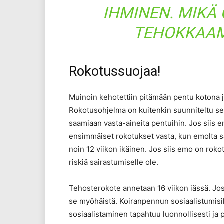
IHMINEN. MIKÄ
TEHOKKAAM
Rokotussuojaa!
Muinoin kehotettiin pitämään pentu kotona ja 
Rokotusohjelma on kuitenkin suunniteltu sen
saamiaan vasta-aineita pentuihin. Jos siis 
ensimmäiset rokotukset vasta, kun emolta sa
noin 12 viikon ikäinen. Jos siis emo on roko
riskiä sairastumiselle ole.
Tehosterokote annetaan 16 viikon iässä. Jos
se myöhäistä. Koiranpennun sosiaalistumisi
sosiaalistaminen tapahtuu luonnollisesti ja p