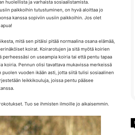
huolellista ja varhaista sosiaalistamista.
usiin paikkoihin tutustuminen, on hyvä aloittaa jo
onsa kanssa sopiviin uusiin paikkoihin. Jos olet
 apua!
kesta, mitä sen pitäisi pitää normaalina osana elämää,
inäköiset koirat. Koirarotujen ja sitä myötä koirien
ttä perheessäsi on useampia koiria tai että pentu tapaa
ia koiria. Pennun olisi tavattava mukavissa merkeissä
n puolen vuoden ikään asti, jotta siitä tulisi sosiaalinen
jestetään leikkikouluja, joissa pentu pääsee
kanssa.
 rokotukset. Tuo se ihmisten ilmoille jo aikaisemmin.