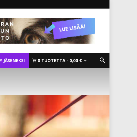
TY JÄSENEKSI
0 TUOTETTA
0,00 €