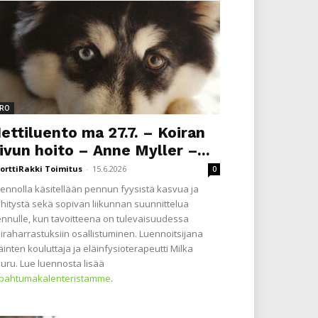
RO
ettiluento ma 27.7. – Koiran
ivun hoito – Anne Myller –...
orttiRakki Toimitus
-
15.6.2026
0
ennolla käsitellään pennun fyysistä kasvua ja
hitystä sekä sopivan liikunnan suunnittelua
nnulle, kun tavoitteena on tulevaisuudessa
iraharrastuksiin osallistuminen. Luennoitsijana
äinten kouluttaja ja eläinfysioterapeutti Milka
uru. Lue luennosta lisää
apahtumakalenteristamme
.