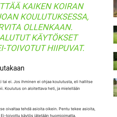
YTTÄÄ KAIKEN KOIRAN
UOAN KOULUTUKSESSA,
ARVITA OLLENKAAN.
HALUTUT KÄYTÖKSET
I-TOIVOTUT HIIPUVAT.
lutakaan
i tai ei. Jos ihminen ei ohjaa koulutusta, eli hallitse
i. Koulutus on aloitettava heti, ja mielellään
se oivaltaa tehdä asioita oikein. Pentu tekee asioita,
. Ei-toivottu käytös jätetään huomioimatta.