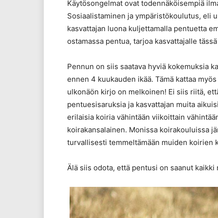
Käytösongelmat ovat todennäköisempiä ilman 
Sosiaalistaminen ja ympäristökoulutus, eli u
kasvattajan luona kuljettamalla pentuetta em
ostamassa pentua, tarjoa kasvattajalle tässä
Pennun on siis saatava hyviä kokemuksia kai
ennen 4 kuukauden ikää. Tämä kattaa myös er
ulkonäön kirjo on melkoinen! Ei siis riitä, e
pentuesisaruksia ja kasvattajan muita aikuis
erilaisia koiria vähintään viikoittain vähintää
koirakansalainen. Monissa koirakouluissa jär
turvallisesti temmeltämään muiden koirien 
Älä siis odota, että pentusi on saanut kaikki