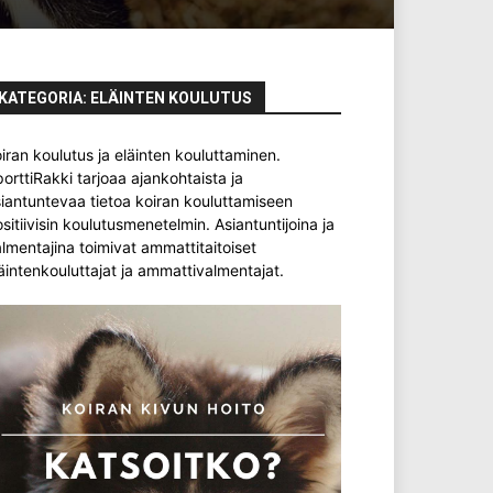
KATEGORIA: ELÄINTEN KOULUTUS
iran koulutus ja eläinten kouluttaminen.
orttiRakki tarjoaa ajankohtaista ja
iantuntevaa tietoa koiran kouluttamiseen
sitiivisin koulutusmenetelmin. Asiantuntijoina ja
lmentajina toimivat ammattitaitoiset
äintenkouluttajat ja ammattivalmentajat.