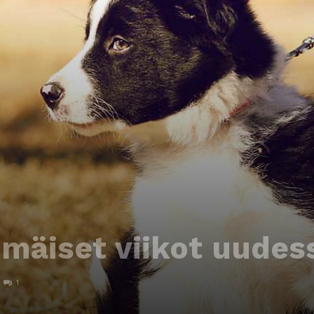
äiset viikot uudes
1