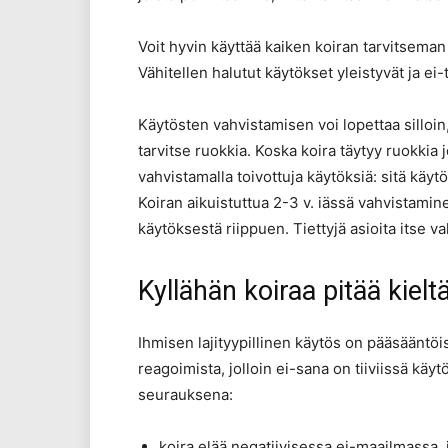
Voit hyvin käyttää kaiken koiran tarvitseman
Vähitellen halutut käytökset yleistyvät ja ei-
Käytösten vahvistamisen voi lopettaa silloin,
tarvitse ruokkia. Koska koira täytyy ruokkia
vahvistamalla toivottuja käytöksiä: sitä käyt
Koiran aikuistuttua 2-3 v. iässä vahvistami
käytöksestä riippuen. Tiettyjä asioita itse v
Kyllähän koiraa pitää kielt
Ihmisen lajityypillinen käytös on pääsääntö
reagoimista, jolloin ei-sana on tiiviissä käy
seurauksena:
koira elää negatiivisessa ei-maailmassa, 