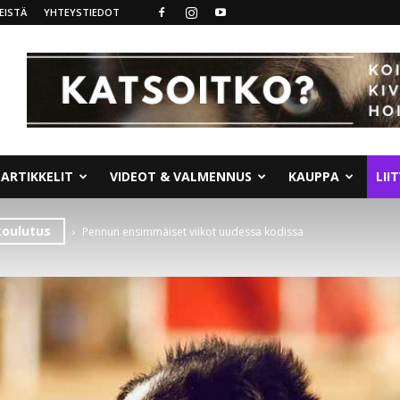
EISTÄ
YHTEYSTIEDOT
ARTIKKELIT
VIDEOT & VALMENNUS
KAUPPA
LII
koulutus
Pennun ensimmäiset viikot uudessa kodissa