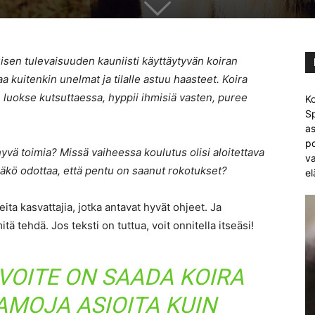
en tulevaisuuden kauniisti käyttäytyvän koiran
uitenkin unelmat ja tilalle astuu haasteet. Koira
le luokse kutsuttaessa, hyppii ihmisiä vasten, puree
Ko
Sp
as
po
yvä toimia? Missä vaiheessa koulutus olisi aloitettava
va
tääkö odottaa, että pentu on saanut rokotukset?
el
ta kasvattajia, jotka antavat hyvät ohjeet. Ja
tä tehdä. Jos teksti on tuttua, voit onnitella itseäsi!
VOITE ON SAADA KOIRA
MOJA ASIOITA KUIN