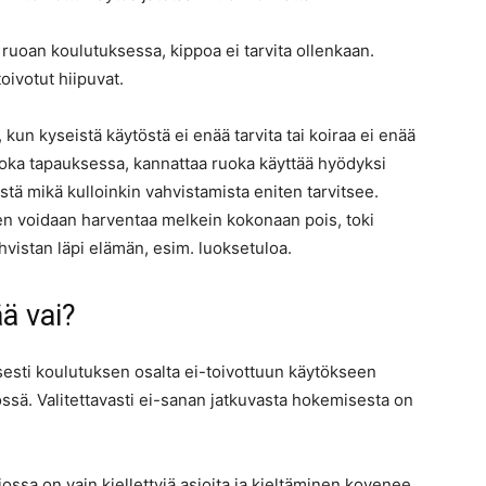
 ruoan koulutuksessa, kippoa ei tarvita ollenkaan.
toivotut hiipuvat.
 kun kyseistä käytöstä ei enää tarvita tai koiraa ei enää
 joka tapauksessa, kannattaa ruoka käyttää hyödyksi
östä mikä kulloinkin vahvistamista eniten tarvitsee.
nen voidaan harventaa melkein kokonaan pois, toki
ahvistan läpi elämän, esim. luoksetuloa.
ää vai?
isesti koulutuksen osalta ei-toivottuun käytökseen
tössä. Valitettavasti ei-sanan jatkuvasta hokemisesta on
jossa on vain kiellettyjä asioita ja kieltäminen kovenee