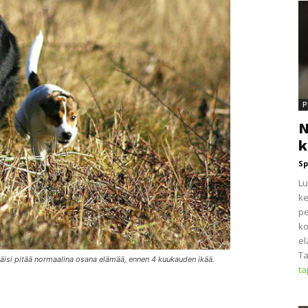
P
N
k
Sp
Lu
ke
pe
ko
el
Ta
äisi pitää normaalina osana elämää, ennen 4 kuukauden ikää.
t