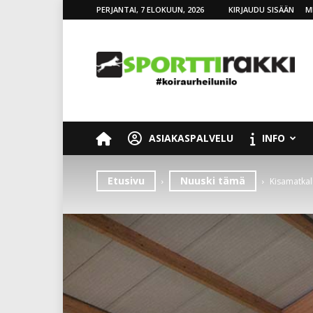
PERJANTAI, 7 ELOKUUN, 2026
KIRJAUDU SISÄÄN
M
SporttiRakki
ASIAKASPALVELU
INFO
Etusivu
Nuuski tämä
Kisamatkal