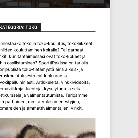
KATEGORIA: TOKO
innostaako toko ja toko-koulutus, toko-liikkeet
 niiden kouluttaminen koiralle? Tai parhaat
nkit, kun tähtäimessäsi ovat toko-kokeet ja
ihin osallistuminen? SporttiRakissa on tarjolla
nipuolista toko-tietämystä aina alkeis- ja
ruskoulutuksesta evl-luokkaan ja
vokilpailuihin asti. Artikkeleita, vinkkivideoita,
emaviikkoja, luentoja, kyselytunteja sekä
ttikursseja ja valmentautumista. Tarjoamme
an parhaiden, mm. arvokisamenestyjien,
omareiden ja ammattivalmentajien, vinkit.