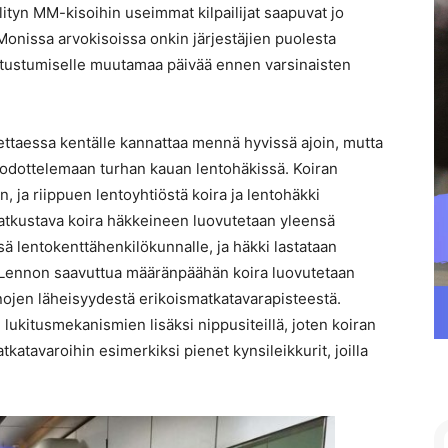
lityn MM-kisoihin useimmat kilpailijat saapuvat jo
onissa arvokisoissa onkin järjestäjien puolesta
 tutustumiselle muutamaa päivää ennen varsinaisten
ettaessa kentälle kannattaa mennä hyvissä ajoin, mutta
oudu odottelemaan turhan kauan lentohäkissä. Koiran
, ja riippuen lentoyhtiöstä koira ja lentohäkki
atkustava koira häkkeineen luovutetaan yleensä
sä lentokenttähenkilökunnalle, ja häkki lastataan
Lennon saavuttua määränpäähän koira luovutetaan
nojen läheisyydestä erikoismatkatavarapisteestä.
 lukitusmekanismien lisäksi nippusiteillä, joten koiran
atavaroihin esimerkiksi pienet kynsileikkurit, joilla