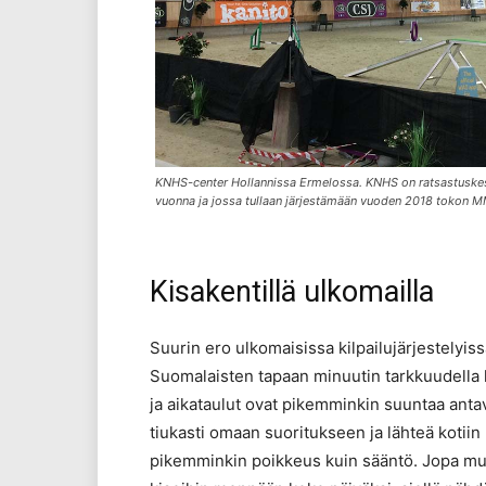
KNHS-center Hollannissa Ermelossa. KNHS on ratsastuskesku
vuonna ja jossa tullaan järjestämään vuoden 2018 tokon M
Kisakentillä ulkomailla
Suurin ero ulkomaisissa kilpailujärjestelyissä
Suomalaisten tapaan minuutin tarkkuudella laa
ja aikataulut ovat pikemminkin suuntaa anta
tiukasti omaan suoritukseen ja lähteä kotiin h
pikemminkin poikkeus kuin sääntö. Jopa muis