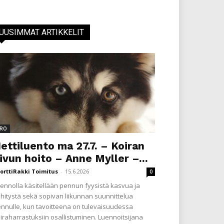
UUSIMMAT ARTIKKELIT
RO
ettiluento ma 27.7. – Koiran
ivun hoito – Anne Myller –...
orttiRakki Toimitus
-
15.6.2026
0
ennolla käsitellään pennun fyysistä kasvua ja
hitystä sekä sopivan liikunnan suunnittelua
nnulle, kun tavoitteena on tulevaisuudessa
iraharrastuksiin osallistuminen. Luennoitsijana