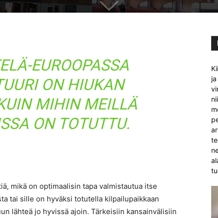
ETELÄ-EUROOPASSA
Ki
ja
TUURI ON HIUKAN
vi
UIN MIHIN MEILLÄ
ni
mo
SSA ON TOTUTTU.
pe
ar
te
ne
al
tu
iä, mikä on optimaalisin tapa valmistautua itse
a tai sille on hyväksi totutella kilpailupaikkaan
n lähteä jo hyvissä ajoin. Tärkeisiin kansainvälisiin