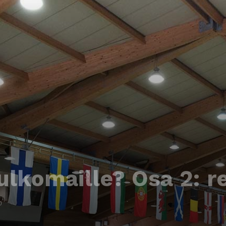
ulkomaille? Osa 2: r
0