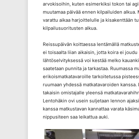
arvokisoihin, kuten esimerkiksi tokon tai agi
muutamaa päivää ennen kilpailuiden alkua. M
varattu aikaa harjoittelulle ja kisakenttään
kilpailusuoritusten alkua.
Reissupäivän koittaessa lentämällä matkust
ei toisaalta liian aikaisin, jotta koira ei j
lähtöselvityksessä voi kestää melko kauankin
saatetaan punnita ja tarkastaa. Ruumassa m
erikoismatkatavaroille tarkoitetussa pistees
ruumaan yhdessä matkatavaroiden kanssa. 
takaisin omistajalle yleensä matkatavarahih
Lentohäkin ovi usein suljetaan lennon ajaksi
kanssa matkustavan kannattaa varata käsimatk
nippusiteen saa leikattua auki.