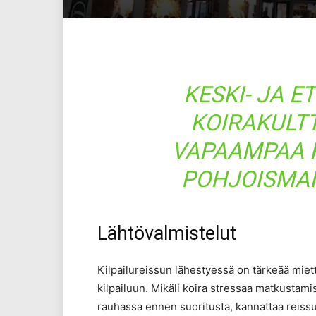
KESKI- JA 
KOIRAKULT
VAPAAMPAA K
POHJOISMAI
Lähtövalmistelut
Kilpailureissun lähestyessä on tärkeää miett
kilpailuun. Mikäli koira stressaa matkustamist
rauhassa ennen suoritusta, kannattaa reissuu