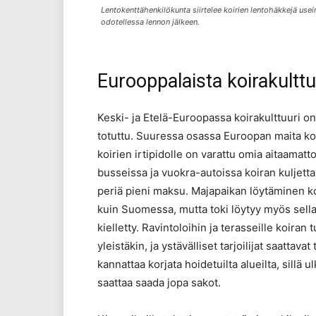
Lentokenttähenkilökunta siirtelee koirien lentohäkkejä usein 
odotellessa lennon jälkeen.
Eurooppalaista koirakulttu
Keski- ja Etelä-Euroopassa koirakulttuuri 
totuttu. Suuressa osassa Euroopan maita koi
koirien irtipidolle on varattu omia aitaamatto
busseissa ja vuokra-autoissa koiran kuljetta
periä pieni maksu. Majapaikan löytäminen 
kuin Suomessa, mutta toki löytyy myös sellai
kielletty. Ravintoloihin ja terasseille koiran
yleistäkin, ja ystävälliset tarjoilijat saattava
kannattaa korjata hoidetuilta alueilta, sillä
saattaa saada jopa sakot.