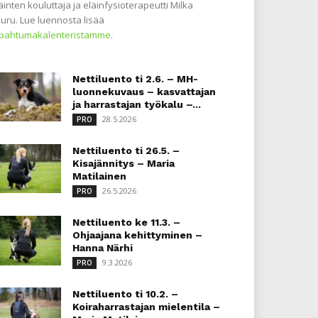
äinten kouluttaja ja eläinfysioterapeutti Milka
uru. Lue luennosta lisää
apahtumakalenteristamme
.
Nettiluento ti 2.6. – MH-
luonnekuvaus – kasvattajan
ja harrastajan työkalu –...
28.5.2026
PRO
Nettiluento ti 26.5. –
Kisajännitys – Maria
Matilainen
26.5.2026
PRO
Nettiluento ke 11.3. –
Ohjaajana kehittyminen –
Hanna Närhi
9.3.2026
PRO
Nettiluento ti 10.2. –
Koiraharrastajan mielentila –