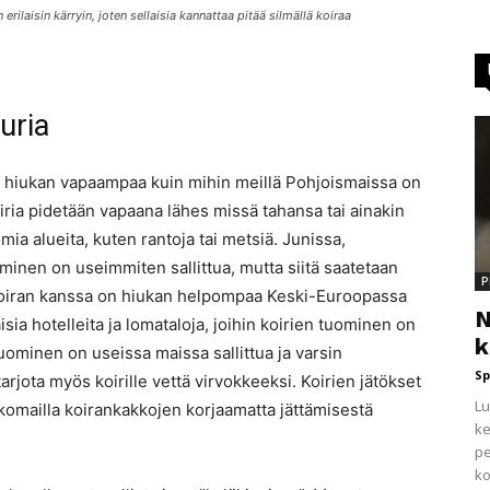
erilaisin kärryin, joten sellaisia kannattaa pitää silmällä koiraa
uria
on hiukan vapaampaa kuin mihin meillä Pohjoismaissa on
ria pidetään vapaana lähes missä tahansa tai ainakin
mia alueita, kuten rantoja tai metsiä. Junissa,
minen on useimmiten sallittua, mutta siitä saatetaan
P
koiran kanssa on hiukan helpompaa Keski-Euroopassa
N
sia hotelleita ja lomataloja, joihin koirien tuominen on
k
 tuominen on useissa maissa sallittua ja varsin
Sp
t tarjota myös koirille vettä virvokkeeksi. Koirien jätökset
Lu
 ulkomailla koirankakkojen korjaamatta jättämisestä
ke
pe
ko