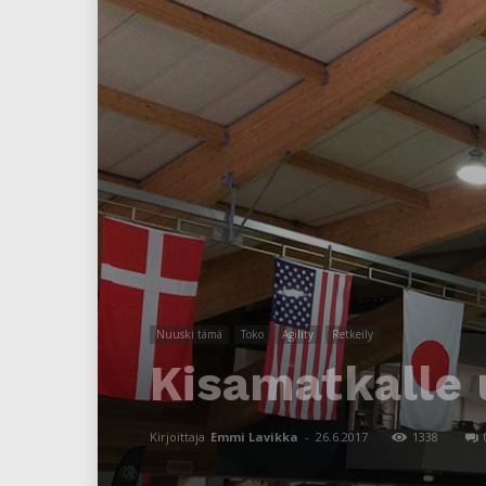
Nuuski tämä
Toko
Agility
Retkeily
Kisamatkalle 
Kirjoittaja
Emmi Lavikka
-
26.6.2017
1338