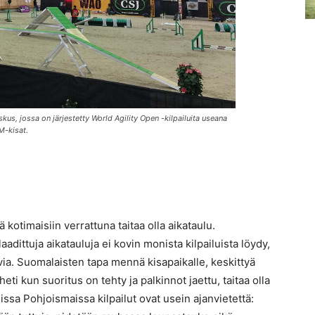
s, jossa on järjestetty World Agility Open -kilpailuita useana
M-kisat.
 kotimaisiin verrattuna taitaa olla aikataulu.
dittuja aikatauluja ei kovin monista kilpailuista löydy,
via. Suomalaisten tapa mennä kisapaikalle, keskittyä
eti kun suoritus on tehty ja palkinnot jaettu, taitaa olla
sa Pohjoismaissa kilpailut ovat usein ajanvietettä: