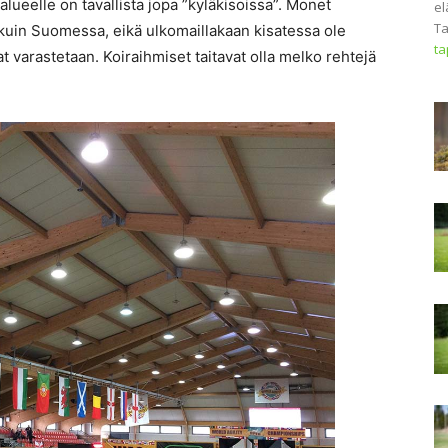
ualueelle on tavallista jopa ”kyläkisoissa”. Monet
el
Ta
 kuin Suomessa, eikä ulkomaillakaan kisatessa ole
t
at varastetaan. Koiraihmiset taitavat olla melko rehtejä