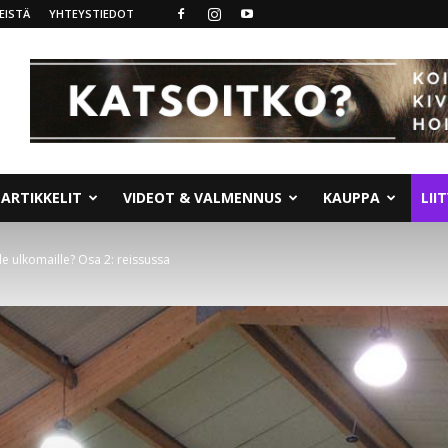
EISTÄ
YHTEYSTIEDOT
ARTIKKELIT
VIDEOT & VALMENNUS
KAUPPA
LII
le ulkomaille? Osa 2: reissussa