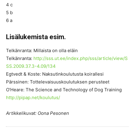
4 c
5 b
6 a
Lisälukemista esim.
Telkänranta: Millaista on olla eläin
Telkänranta:
http://sss.ut.ee/index.php/sss/article/view/S
SS.2009.37.3-4.09/134
Egtvedt & Koste: Naksutinkoulutusta koirallesi
Pärssinen: Tottelevaisuuskoulutuksen perusteet
O’Heare: The Science and Technology of Dog Training
http://pipap.net/koulutus/
Artikkelikuvat: Oona Pesonen