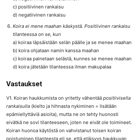
c) positiivinen rankaisu
d) negatiivinen rankaisu
Koira ei mene maahan käskystä. Positiivinen rankaisu
tilanteessa on se, kun
a) koiraa läpsäistään selän päälle ja se menee maahan
b) koira ohjataan namin kanssa maahan
c) koiraa painetaan selästä, kunnes se menee maahan
d) koira jätetään tilanteessa ilman makupalaa
Vastaukset
V1. Koiran haukkumista on yritetty vähentää
positiivisella
rankaisulla
(kielto ja hihnasta nykiminen = lisätään
epämiellyttäviä asioita), mutta ne on tehty huonosti
eivätkä ne sovi tilanteeseen, joten ne eivät ole toimineet.
Koiran huonoa käytöstä on vahvistanut toisen koiran
poistuminen tilanteesta eli se, että etäisyys haukkuvan