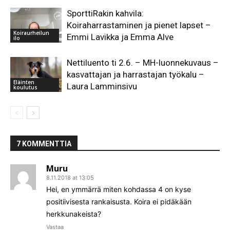
SporttiRakin kahvila:
Koiraharrastaminen ja pienet lapset –
Koiraurheilun
Emmi Lavikka ja Emma Alve
ilo
Nettiluento ti 2.6. – MH-luonnekuvaus –
kasvattajan ja harrastajan työkalu –
Eläinten
Laura Lamminsivu
koulutus
7 KOMMENTTIA
Muru
8.11.2018 at 13:05
Hei, en ymmärrä miten kohdassa 4 on kyse
positiivisesta rankaisusta. Koira ei pidäkään
herkkunakeista?
Vastaa