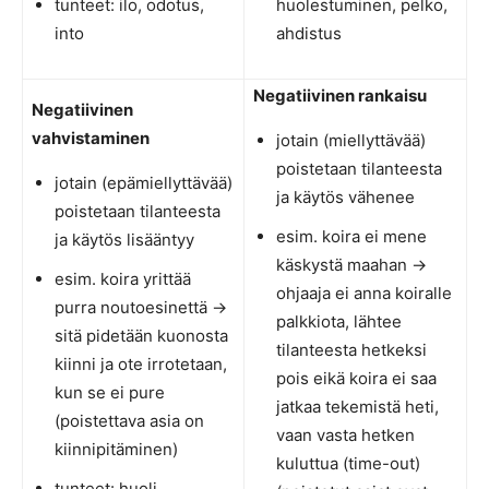
tunteet: ilo, odotus,
huolestuminen, pelko,
into
ahdistus
Negatiivinen rankaisu
Negatiivinen
vahvistaminen
jotain (miellyttävää)
poistetaan tilanteesta
jotain (epämiellyttävää)
ja käytös vähenee
poistetaan tilanteesta
esim. koira ei mene
ja käytös lisääntyy
käskystä maahan ->
esim. koira yrittää
ohjaaja ei anna koiralle
purra noutoesinettä ->
palkkiota, lähtee
sitä pidetään kuonosta
tilanteesta hetkeksi
kiinni ja ote irrotetaan,
pois eikä koira ei saa
kun se ei pure
jatkaa tekemistä heti,
(poistettava asia on
vaan vasta hetken
kiinnipitäminen)
kuluttua (time-out)
tunteet: huoli,