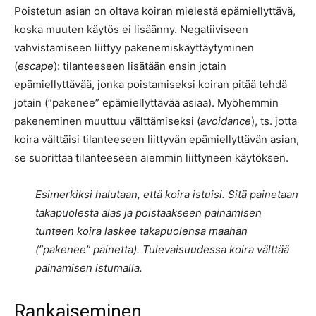
Poistetun asian on oltava koiran mielestä epämiellyttävä,
koska muuten käytös ei lisäänny. Negatiiviseen
vahvistamiseen liittyy pakenemiskäyttäytyminen
(
escape
): tilanteeseen lisätään ensin jotain
epämiellyttävää, jonka poistamiseksi koiran pitää tehdä
jotain (”pakenee” epämiellyttävää asiaa). Myöhemmin
pakeneminen muuttuu välttämiseksi (
avoidance
), ts. jotta
koira välttäisi tilanteeseen liittyvän epämiellyttävän asian,
se suorittaa tilanteeseen aiemmin liittyneen käytöksen.
Esimerkiksi halutaan, että koira istuisi. Sitä painetaan
takapuolesta alas ja poistaakseen painamisen
tunteen koira laskee takapuolensa maahan
(”pakenee” painetta). Tulevaisuudessa koira välttää
painamisen istumalla.
Rankaiseminen