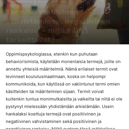
Eläinten koulutus
Nuuski tämä
Tiede
Termit: Positiivinen
vahvistaminen, negatiivinen
rankaisu – mitä nämä
tarkoittavat?
Kirjoittaja
Pipa Pärssinen
-
29.6.2017
23041
7
Oppimispsykologiassa, etenkin kun puhutaan
behaviorismista, käytetään monenlaisia termejä, joille on
annettu yhteisiä määritelmiä. Nämä erilaiset termit ovat
levinneet koulutusmaailmaan, koska on helpompi
kommunikoida, kun käytössä on vakiintunut termi omien
käsitteiden tai määritelmien sijaan. Termit voivat
kuitenkin tuntua monimutkaisilta ja vaikeilta tai niitä ei ole
pystynyt mielessään yhdistämään arkielämään. Usein
hankalaksi koettuja termejä ovat positiivinen ja
negatiivinen vahvistaminen sekä positiivinen ja
negatiivinen rankaisu. Näitä avataan tässä artikkelissa