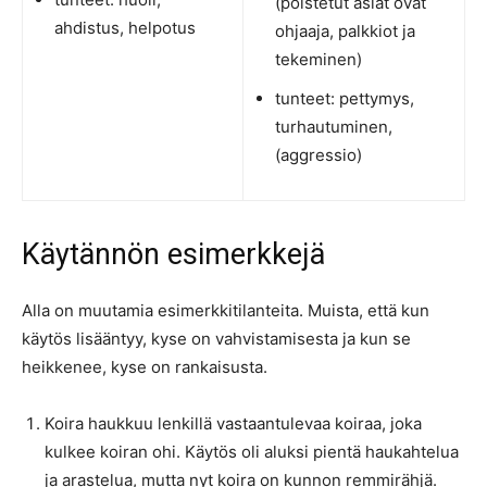
(poistetut asiat ovat
ahdistus, helpotus
ohjaaja, palkkiot ja
tekeminen)
tunteet: pettymys,
turhautuminen,
(aggressio)
Käytännön esimerkkejä
Alla on muutamia esimerkkitilanteita. Muista, että kun
käytös lisääntyy, kyse on vahvistamisesta ja kun se
heikkenee, kyse on rankaisusta.
Koira haukkuu lenkillä vastaantulevaa koiraa, joka
kulkee koiran ohi. Käytös oli aluksi pientä haukahtelua
ja arastelua, mutta nyt koira on kunnon remmirähjä.