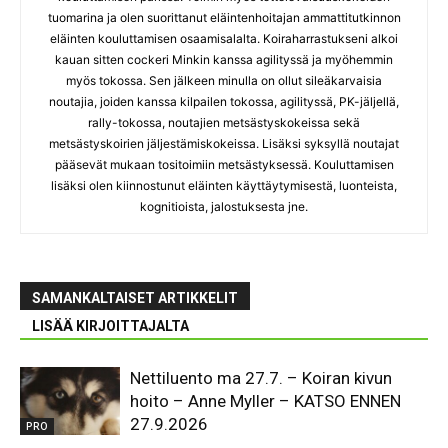
tuomarina ja olen suorittanut eläintenhoitajan ammattitutkinnon
eläinten kouluttamisen osaamisalalta. Koiraharrastukseni alkoi
kauan sitten cockeri Minkin kanssa agilityssä ja myöhemmin
myös tokossa. Sen jälkeen minulla on ollut sileäkarvaisia
noutajia, joiden kanssa kilpailen tokossa, agilityssä, PK-jäljellä,
rally-tokossa, noutajien metsästyskokeissa sekä
metsästyskoirien jäljestämiskokeissa. Lisäksi syksyllä noutajat
pääsevät mukaan tositoimiin metsästyksessä. Kouluttamisen
lisäksi olen kiinnostunut eläinten käyttäytymisestä, luonteista,
kognitioista, jalostuksesta jne.
SAMANKALTAISET ARTIKKELIT
LISÄÄ KIRJOITTAJALTA
Nettiluento ma 27.7. – Koiran kivun
hoito – Anne Myller – KATSO ENNEN
27.9.2026
PRO