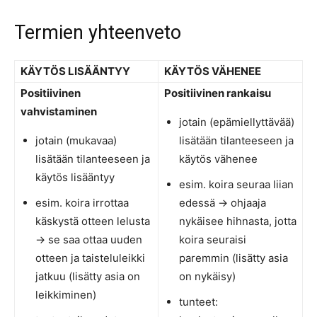
Termien yhteenveto
KÄYTÖS LISÄÄNTYY
KÄYTÖS VÄHENEE
Positiivinen
Positiivinen rankaisu
vahvistaminen
jotain (epämiellyttävää)
jotain (mukavaa)
lisätään tilanteeseen ja
lisätään tilanteeseen ja
käytös vähenee
käytös lisääntyy
esim. koira seuraa liian
esim. koira irrottaa
edessä -> ohjaaja
käskystä otteen lelusta
nykäisee hihnasta, jotta
-> se saa ottaa uuden
koira seuraisi
otteen ja taisteluleikki
paremmin (lisätty asia
jatkuu (lisätty asia on
on nykäisy)
leikkiminen)
tunteet: