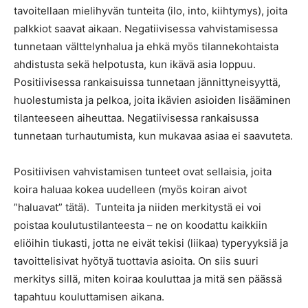
tavoitellaan mielihyvän tunteita (ilo, into, kiihtymys), joita
palkkiot saavat aikaan. Negatiivisessa vahvistamisessa
tunnetaan välttelynhalua ja ehkä myös tilannekohtaista
ahdistusta sekä helpotusta, kun ikävä asia loppuu.
Positiivisessa rankaisuissa tunnetaan jännittyneisyyttä,
huolestumista ja pelkoa, joita ikävien asioiden lisääminen
tilanteeseen aiheuttaa. Negatiivisessa rankaisussa
tunnetaan turhautumista, kun mukavaa asiaa ei saavuteta.
Positiivisen vahvistamisen tunteet ovat sellaisia, joita
koira haluaa kokea uudelleen (myös koiran aivot
”haluavat” tätä). Tunteita ja niiden merkitystä ei voi
poistaa koulutustilanteesta – ne on koodattu kaikkiin
eliöihin tiukasti, jotta ne eivät tekisi (liikaa) typeryyksiä ja
tavoittelisivat hyötyä tuottavia asioita. On siis suuri
merkitys sillä, miten koiraa kouluttaa ja mitä sen päässä
tapahtuu kouluttamisen aikana.