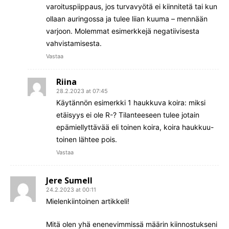
varoituspiippaus, jos turvavyötä ei kiinnitetä tai kun
ollaan auringossa ja tulee liian kuuma – mennään
varjoon. Molemmat esimerkkejä negatiivisesta
vahvistamisesta.
Vastaa
Riina
28.2.2023 at 07:45
Käytännön esimerkki 1 haukkuva koira: miksi
etäisyys ei ole R-? Tilanteeseen tulee jotain
epämiellyttävää eli toinen koira, koira haukkuu-
toinen lähtee pois.
Vastaa
Jere Sumell
24.2.2023 at 00:11
Mielenkiintoinen artikkeli!
Mitä olen yhä enenevimmissä määrin kiinnostukseni