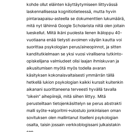
kohde ollut eläinten käyttäytymiseen liittyvässä
laskennallisessa kognitiotieteessä, mutta hyvin
pintaraapaisu-asteella se dokumenttien lukumäärä,
mitä nyt lähinnä Google Scholarista niitä olen joitain
lueskellut. Miitä ikäni puolesta lienen ikäloppu 40-
vuotiaana enää tietysti avoimen väylän kautta voi
suorittaa psykologian perus/aineopinnot, ja sitten
kanditutkielmaan se yksi vuosi virallisena tutkinto-
opiskelijana valmiudeet olisi laajan ihmiskuvan ja
aikusitumisen myötä myös todella avaran
käsityksen kokonaisvaltaisesti ymmärrän tällä
hetkellä lukion psykologian kaikki kurssit kuitenkin
aikanani suorittaneena terveesti hyvällä tavalla
”oikein” aihepiirejä, mitä siihen liittyy. Mitä
perusteiltaan tietojenkäsittelyn se perus abstrakti
malli syöte->algoritmi->ulostulo jonkinlaisen oman
sovituksen olen mallintanut itselleni psykologian
osalta, taisin jossain verkkoblogissani julkaistakin
sen.