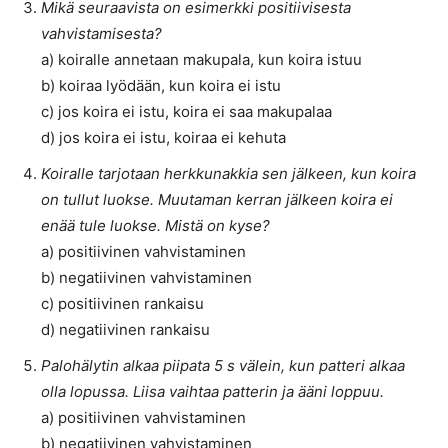
Mikä seuraavista on esimerkki positiivisesta
vahvistamisesta?
a) koiralle annetaan makupala, kun koira istuu
b) koiraa lyödään, kun koira ei istu
c) jos koira ei istu, koira ei saa makupalaa
d) jos koira ei istu, koiraa ei kehuta
Koiralle tarjotaan herkkunakkia sen jälkeen, kun koira
on tullut luokse. Muutaman kerran jälkeen koira ei
enää tule luokse. Mistä on kyse?
a) positiivinen vahvistaminen
b) negatiivinen vahvistaminen
c) positiivinen rankaisu
d) negatiivinen rankaisu
Palohälytin alkaa piipata 5 s välein, kun patteri alkaa
olla lopussa. Liisa vaihtaa patterin ja ääni loppuu.
a) positiivinen vahvistaminen
b) negatiivinen vahvistaminen