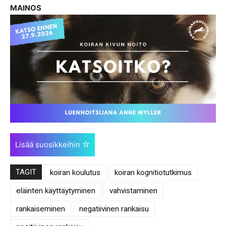
MAINOS
Lisää suosikkeihin
TAGIT
koiran koulutus
koiran kognitiotutkimus
eläinten käyttäytyminen
vahvistaminen
rankaiseminen
negatiivinen rankaisu