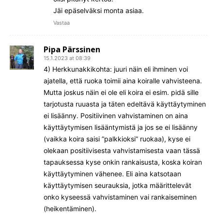
Jäi epäselväksi monta asiaa.
Vastaa
Pipa Pärssinen
15.1.2023 at 08:39
4) Herkkunakkikohta: juuri näin eli ihminen voi
ajatella, että ruoka toimii aina koiralle vahvisteena.
Mutta joskus näin ei ole eli koira ei esim. pidä sille
tarjotusta ruuasta ja täten edeltävä käyttäytyminen
ei lisäänny. Positiivinen vahvistaminen on aina
käyttäytymisen lisääntymistä ja jos se ei lisäänny
(vaikka koira saisi ”palkkioksi” ruokaa), kyse ei
olekaan positiivisesta vahvistamisesta vaan tässä
tapauksessa kyse onkin rankaisusta, koska koiran
käyttäytyminen vähenee. Eli aina katsotaan
käyttäytymisen seurauksia, jotka määrittelevät
onko kyseessä vahvistaminen vai rankaiseminen
(heikentäminen).