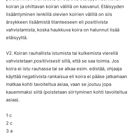
koiran ja ohittavan koiran välillä on kasvanut. Etäisyyden
lisääntyminen lenkillä olevien koirien välillä on siis
ärsykkeen lisäämistä tilanteeseen eli
positiivista
vahvistamista
, koska haukkuva koira on halunnut lisää
etäisyyttä.
V2. Koiran rauhallista istumista tai kulkemista vierellä
vahvistetaan positiivisesti
sillä, että se saa toimia. Jos
koira ei istu rauhassa tai se alkaa esim. edistää, ohjaaja
käyttää
negatiivista rankaisua
eli koira ei pääse jatkamaan
matkaa kohti tavoiteltua asiaa, vaan se joutuu jopa
kauemmaksi siitä (poistetaan siirtyminen kohti tavoiteltua
asiaa).
1 c
2 c
3 a