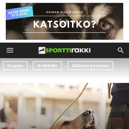
Etusivu
Artikkelit
Eläinten koulutus