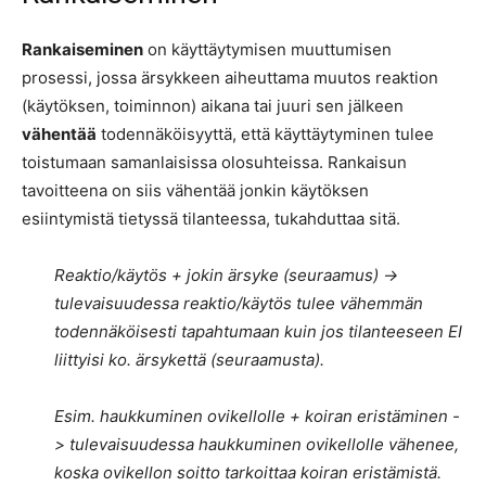
Rankaiseminen
on käyttäytymisen muuttumisen
prosessi, jossa ärsykkeen aiheuttama muutos reaktion
(käytöksen, toiminnon) aikana tai juuri sen jälkeen
vähentää
todennäköisyyttä, että käyttäytyminen tulee
toistumaan samanlaisissa olosuhteissa. Rankaisun
tavoitteena on siis vähentää jonkin käytöksen
esiintymistä tietyssä tilanteessa, tukahduttaa sitä.
Reaktio/käytös + jokin ärsyke (seuraamus) ->
tulevaisuudessa reaktio/käytös tulee vähemmän
todennäköisesti tapahtumaan kuin jos tilanteeseen EI
liittyisi ko. ärsykettä (seuraamusta).
Esim. haukkuminen ovikellolle + koiran eristäminen -
> tulevaisuudessa haukkuminen ovikellolle vähenee,
koska ovikellon soitto tarkoittaa koiran eristämistä.