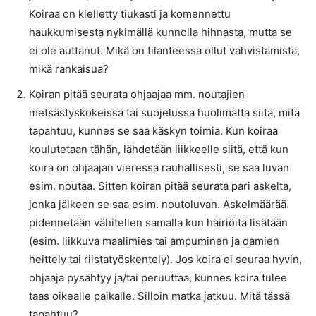
Koiraa on kielletty tiukasti ja komennettu
haukkumisesta nykimällä kunnolla hihnasta, mutta se
ei ole auttanut. Mikä on tilanteessa ollut vahvistamista,
mikä rankaisua?
Koiran pitää seurata ohjaajaa mm. noutajien
metsästyskokeissa tai suojelussa huolimatta siitä, mitä
tapahtuu, kunnes se saa käskyn toimia. Kun koiraa
koulutetaan tähän, lähdetään liikkeelle siitä, että kun
koira on ohjaajan vieressä rauhallisesti, se saa luvan
esim. noutaa. Sitten koiran pitää seurata pari askelta,
jonka jälkeen se saa esim. noutoluvan. Askelmäärää
pidennetään vähitellen samalla kun häiriöitä lisätään
(esim. liikkuva maalimies tai ampuminen ja damien
heittely tai riistatyöskentely). Jos koira ei seuraa hyvin,
ohjaaja pysähtyy ja/tai peruuttaa, kunnes koira tulee
taas oikealle paikalle. Silloin matka jatkuu. Mitä tässä
tapahtuu?