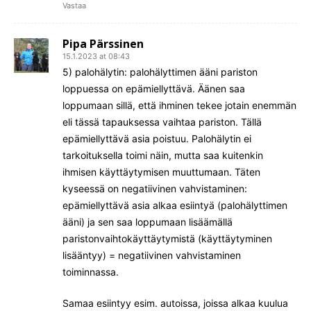
Vastaa
Pipa Pärssinen
15.1.2023 at 08:43
5) palohälytin: palohälyttimen ääni pariston
loppuessa on epämiellyttävä. Äänen saa
loppumaan sillä, että ihminen tekee jotain enemmän
eli tässä tapauksessa vaihtaa pariston. Tällä
epämiellyttävä asia poistuu. Palohälytin ei
tarkoituksella toimi näin, mutta saa kuitenkin
ihmisen käyttäytymisen muuttumaan. Täten
kyseessä on negatiivinen vahvistaminen:
epämiellyttävä asia alkaa esiintyä (palohälyttimen
ääni) ja sen saa loppumaan lisäämällä
paristonvaihtokäyttäytymistä (käyttäytyminen
lisääntyy) = negatiivinen vahvistaminen
toiminnassa.
Samaa esiintyy esim. autoissa, joissa alkaa kuulua