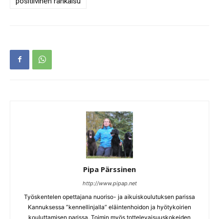
positiivinen rankaisu
Pipa Pärssinen
http://www.pipap.net
Työskentelen opettajana nuoriso- ja aikuiskoulutuksen parissa
Kannuksessa ”kennellinjalla” eläintenhoidon ja hyötykoirien
kouluttamisen parissa. Toimin myös tottelevaisuuskokeiden