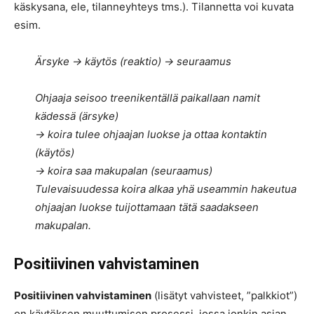
käskysana, ele, tilanneyhteys tms.). Tilannetta voi kuvata
esim.
Ärsyke -> käytös (reaktio) -> seuraamus
Ohjaaja seisoo treenikentällä paikallaan namit
kädessä (ärsyke)
-> koira tulee ohjaajan luokse ja ottaa kontaktin
(käytös)
-> koira saa makupalan (seuraamus)
Tulevaisuudessa koira alkaa yhä useammin hakeutua
ohjaajan luokse tuijottamaan tätä saadakseen
makupalan.
Positiivinen vahvistaminen
Positiivinen vahvistaminen
(lisätyt vahvisteet, ”palkkiot”)
on käytöksen muuttumisen prosessi, jossa jonkin asian