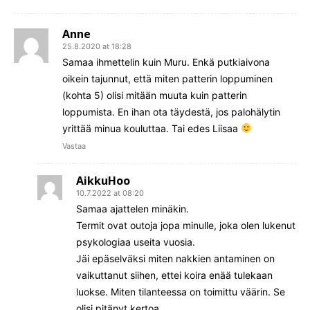
Anne
25.8.2020 at 18:28
Samaa ihmettelin kuin Muru. Enkä putkiaivona
oikein tajunnut, että miten patterin loppuminen
(kohta 5) olisi mitään muuta kuin patterin
loppumista. En ihan ota täydestä, jos palohälytin
yrittää minua kouluttaa. Tai edes Liisaa
Vastaa
AikkuHoo
10.7.2022 at 08:20
Samaa ajattelen minäkin.
Termit ovat outoja jopa minulle, joka olen lukenut
psykologiaa useita vuosia.
Jäi epäselväksi miten nakkien antaminen on
vaikuttanut siihen, ettei koira enää tulekaan
luokse. Miten tilanteessa on toimittu väärin. Se
olisi pitänyt kertoa.