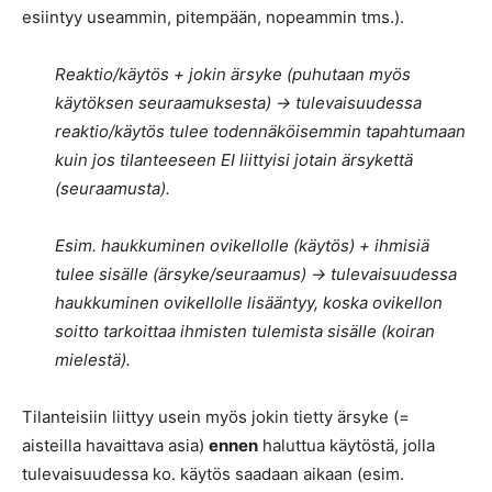
esiintyy useammin, pitempään, nopeammin tms.).
Reaktio/käytös + jokin ärsyke (puhutaan myös
käytöksen seuraamuksesta) -> tulevaisuudessa
reaktio/käytös tulee todennäköisemmin tapahtumaan
kuin jos tilanteeseen EI liittyisi jotain ärsykettä
(seuraamusta).
Esim. haukkuminen ovikellolle (käytös) + ihmisiä
tulee sisälle (ärsyke/seuraamus) -> tulevaisuudessa
haukkuminen ovikellolle lisääntyy, koska ovikellon
soitto tarkoittaa ihmisten tulemista sisälle (koiran
mielestä).
Tilanteisiin liittyy usein myös jokin tietty ärsyke (=
aisteilla havaittava asia)
ennen
haluttua käytöstä, jolla
tulevaisuudessa ko. käytös saadaan aikaan (esim.