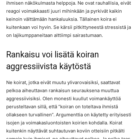
ihmisen näkökulmasta helppoja. Ne ovat rauhallisia, eivät
reagoi voimakkaasti juuri mihinkään ja pyrkivät kaikin
keinoin välttämään hankaluuksia. Tällainen koira ei
kuitenkaan voi hyvin. Se kärsii pitkittyneestä stressistä ja
on lajikumppaneitaan alttiimpi sairastumaan.
Rankaisu voi lisätä koiran
aggressiivista käytöstä
Ne koirat, jotka eivät muutu ylivarovaisiksi, saattavat
pelkoa aiheuttavan rankaisun seurauksena muuttua
aggressiivisiksi. Olen monesti kuullut voimankäyttöä
perusteltavan sillä, että ”koiran on toteltava ihmistä
ollakseen turvallinen”. Argumenttia on käytetty erityisesti
isojen ja voimakasluontoisten koirien kohdalla. Koirat
kuitenkin näyttävät suhtautuvan koviin otteisiin pitkälti
samoin kuin ihmiset, ne aiheuttavat pelkoa. Ja pelko taas