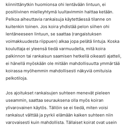
kiinnittänytkin huomionsa ohi lentävään lintuun, ei
positiivinen mielleyhtymä luultavimmin haittaa ketään.
Pelkoa aiheuttavia rankaisuja käytettäessä tilanne on
kuitenkin toinen. Jos koira yhdistää pelon siihen ohi
lentäneeseen lintuun, se saattaa (rangaistuksen
voimakkuudesta riippuen) alkaa jopa pelätä lintuja. Koska
kouluttaja ei yleensä tiedä varmuudella, mitä koira
palkinnon tai rankaisun saamisen hetkellä oikeasti ajatteli,
ei hänellä myöskään ole mitään mahdollisuutta ymmärtää
koirassa myöhemmin mahdollisesti näkyviä omituisia
pelkotiloja.
Jos ajoitukset rankaisujen suhteen menevät pieleen
useammin, saattaa seurauksena olla myös koiran
ylivarovainen käytös. Tällöin se ei tiedä, miten voisi
rankaisut välttää ja pyrkii elämään kaiken suhteen niin
varovaisesti kuin mahdollista. Tällaiset koirat ovat usein