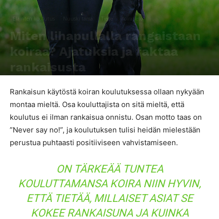
Eläinten koulutus
Nuuski tämä
Tiede
Koiratieto
Miten lihapullalla rangaistaan
koiraa? Ajatuksia ja faktaa
rankaisusta
Kirjoittaja
Miia Kantinkoski
-
26.7.2017
4444
0
Rankaisun käytöstä koiran koulutuksessa ollaan nykyään
montaa mieltä. Osa kouluttajista on sitä mieltä, että
koulutus ei ilman rankaisua onnistu. Osan motto taas on
”Never say no!”, ja koulutuksen tulisi heidän mielestään
perustua puhtaasti positiiviseen vahvistamiseen.
ON TÄRKEÄÄ TUNTEA
KOULUTTAMANSA KOIRA NIIN HYVIN,
ETTÄ TIETÄÄ, MILLAISET ASIAT SE
KOKEE RANKAISUNA JA KUINKA