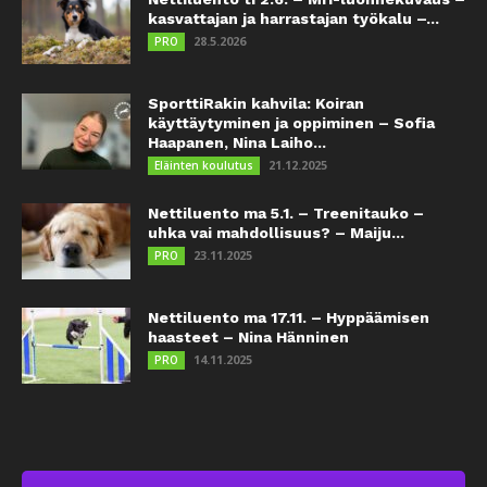
kasvattajan ja harrastajan työkalu –...
28.5.2026
PRO
SporttiRakin kahvila: Koiran
käyttäytyminen ja oppiminen – Sofia
Haapanen, Nina Laiho...
21.12.2025
Eläinten koulutus
Nettiluento ma 5.1. – Treenitauko –
uhka vai mahdollisuus? – Maiju...
23.11.2025
PRO
Nettiluento ma 17.11. – Hyppäämisen
haasteet – Nina Hänninen
14.11.2025
PRO