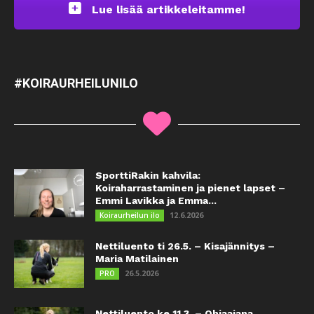
Lue lisää artikkeleitamme!
#KOIRAURHEILUNILO
SporttiRakin kahvila:
Koiraharrastaminen ja pienet lapset –
Emmi Lavikka ja Emma...
12.6.2026
Koiraurheilun ilo
Nettiluento ti 26.5. – Kisajännitys –
Maria Matilainen
26.5.2026
PRO
Nettiluento ke 11.3. – Ohjaajana