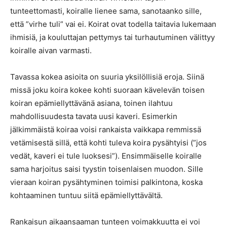
tunteettomasti, koiralle lienee sama, sanotaanko sille,
että ”virhe tuli” vai ei. Koirat ovat todella taitavia lukemaan
ihmisiä, ja kouluttajan pettymys tai turhautuminen välittyy
koiralle aivan varmasti.
Tavassa kokea asioita on suuria yksilöllisiä eroja. Siinä
missä joku koira kokee kohti suoraan kävelevän toisen
koiran epämiellyttävänä asiana, toinen ilahtuu
mahdollisuudesta tavata uusi kaveri. Esimerkin
jälkimmäistä koiraa voisi rankaista vaikkapa remmissä
vetämisestä sillä, että kohti tuleva koira pysähtyisi (”jos
vedät, kaveri ei tule luoksesi”). Ensimmäiselle koiralle
sama harjoitus saisi tyystin toisenlaisen muodon. Sille
vieraan koiran pysähtyminen toimisi palkintona, koska
kohtaaminen tuntuu siitä epämiellyttävältä.
Rankaisun aikaansaaman tunteen voimakkuutta ei voi