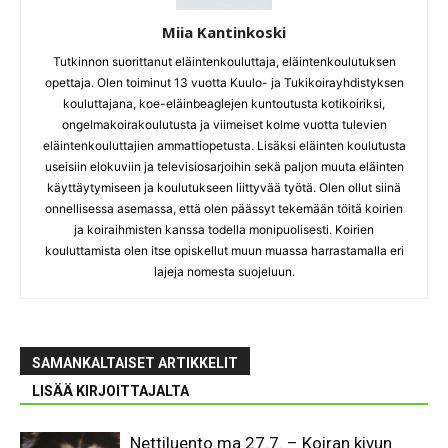
Miia Kantinkoski
Tutkinnon suorittanut eläintenkouluttaja, eläintenkoulutuksen
opettaja. Olen toiminut 13 vuotta Kuulo- ja Tukikoirayhdistyksen
kouluttajana, koe-eläinbeaglejen kuntoutusta kotikoiriksi,
ongelmakoirakoulutusta ja viimeiset kolme vuotta tulevien
eläintenkouluttajien ammattiopetusta. Lisäksi eläinten koulutusta
useisiin elokuviin ja televisiosarjoihin sekä paljon muuta eläinten
käyttäytymiseen ja koulutukseen liittyvää työtä. Olen ollut siinä
onnellisessa asemassa, että olen päässyt tekemään töitä koirien
ja koiraihmisten kanssa todella monipuolisesti. Koirien
kouluttamista olen itse opiskellut muun muassa harrastamalla eri
lajeja nomesta suojeluun.
SAMANKALTAISET ARTIKKELIT
LISÄÄ KIRJOITTAJALTA
Nettiluento ma 27.7. – Koiran kivun