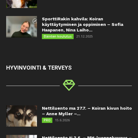
SporttiRakin kahvila: Koiran
käyttäytyminen ja oppiminen – Sofia
Haapanen, Nina Laiho...
21.12.2025
Eläinten koulutus
HYVINVOINTI & TERVEYS
Nettiluento ma 27.7. – Koiran kivun hoito
– Anne Myller –...
15.6.2026
PRO
Nettiluento ti 2.6. – MH-luonnekuvaus –