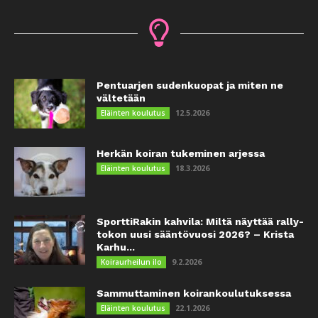
Pentuarjen sudenkuopat ja miten ne
vältetään
12.5.2026
Eläinten koulutus
Herkän koiran tukeminen arjessa
18.3.2026
Eläinten koulutus
SporttiRakin kahvila: Miltä näyttää rally-
tokon uusi sääntövuosi 2026? – Krista
Karhu...
9.2.2026
Koiraurheilun ilo
Sammuttaminen koirankoulutuksessa
22.1.2026
Eläinten koulutus