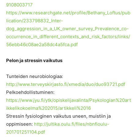
9108003717
https://www.researchgate.net/profile/Bethany_Loftus/pub
lication/233798832_Inter-
dog_aggression_in_a_UK_owner_survey_Prevalence_co-
occurrence_in_different_contexts_and_risk_factors/links/
56ebb46c08ae2a58dc4a5fca.pdf
Pelon ja stressin vaikutus
Tunteiden neurobiologiaa:
http://www.terveyskirjasto.fi/xmedia/duo/duo93721.pdf
Pelkoehdollistuminen:
https://www.jyu.fi/ytk/opiskelijavalinta/Psykologian%20art
ikkelikokoelma%202015/artikkeli%2016
Stressin fysiologinen vaikutus uneen, muistiin ja
oppimiseen:
http://jultika.oulu.fi/files/nbnfioulu-
201701251104.pdf