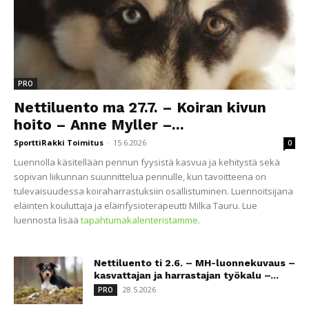
PRO
Nettiluento ma 27.7. – Koiran kivun
hoito – Anne Myller –...
SporttiRakki Toimitus
-
15.6.2026
0
Luennolla käsitellään pennun fyysistä kasvua ja kehitystä sekä
sopivan liikunnan suunnittelua pennulle, kun tavoitteena on
tulevaisuudessa koiraharrastuksiin osallistuminen. Luennoitsijana
eläinten kouluttaja ja eläinfysioterapeutti Milka Tauru. Lue
luennosta lisää
tapahtumakalenteristamme
.
Nettiluento ti 2.6. – MH-luonnekuvaus –
kasvattajan ja harrastajan työkalu –...
28.5.2026
PRO