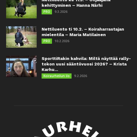
kehittyminen – Hanna Närhi
9.3.2026
PRO
Nettiluento ti 10.2. – Koiraharrastajan
mielentila – Maria Matilainen
10.2.2026
PRO
SporttiRakin kahvila: Miltä näyttää rally-
tokon uusi sääntövuosi 2026? – Krista
Karhu...
9.2.2026
Koiraurheilun ilo