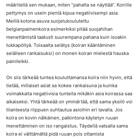
määritellä sen mukaan, miten ”pahalta se näyttää”. Koirille
pettymys on usein pientä kipua negatiivisempi asia.
Meillä kotona asuva suojelukoulutettu
belgianpaimenkoira esimerkiksi pitää suojahihan
menettämistä taatusti suurempana pahana kuin isoakin
tukkapöllyä. Toisaalta selätys (koiran kääntäminen
selälleen rankaisuksi) on monen koiran mielestä hauska
painileikki.
On siis tärkeää tuntea kouluttamansa koira niin hyvin, että
tietää, millaiset asiat se kokee rankaisuna ja kuinka
voimakkaita negatiivisia tunteita mikäkin asia koirassa saa
aikaiseksi. Yhtä tärkeää on ymmärtää, että sama yksilö voi
tilanteesta riippuen suhtautua asioihin eri tavalla. Jos
koira on kovin nälkäinen, palkintona käytetyn ruuan
menettäminen on iso rangaistus. Täydellä vatsalla sama
koira ei välttämättä pidä ruuan pois ottamista