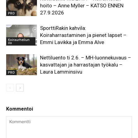
hoito – Anne Myller – KATSO ENNEN
27.9.2026
PRO
SporttiRakin kahvila:
Koiraharrastaminen ja pienet lapset –
Koiraurheilun
Emmi Lavikka ja Emma Alve
ilo
Nettiluento ti 2.6. – MH-luonnekuvaus –
kasvattajan ja harrastajan työkalu –
Laura Lamminsivu
PRO
Kommentoi