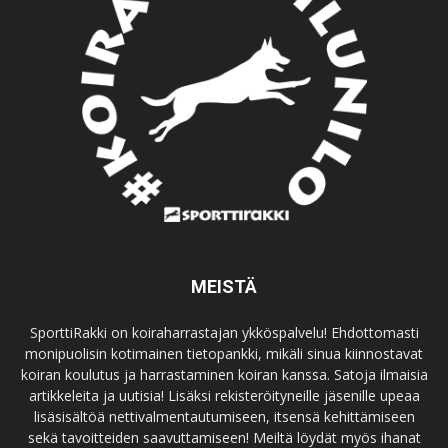
MEISTÄ
SporttiRakki on koiraharrastajan ykköspalvelu! Ehdottomasti
monipuolisin kotimainen tietopankki, mikäli sinua kiinnostavat
koiran koulutus ja harrastaminen koiran kanssa. Satoja ilmaisia
artikkeleita ja uutisia! Lisäksi rekisteröityneille jäsenille upeaa
lisäsisältöä nettivalmentautumiseen, itsensä kehittämiseen
sekä tavoitteiden saavuttamiseen! Meiltä löydät myös ihanat