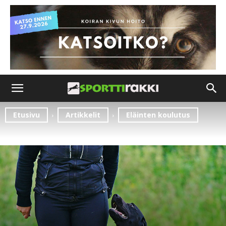
Etusivu
Artikkelit
Eläinten koulutus