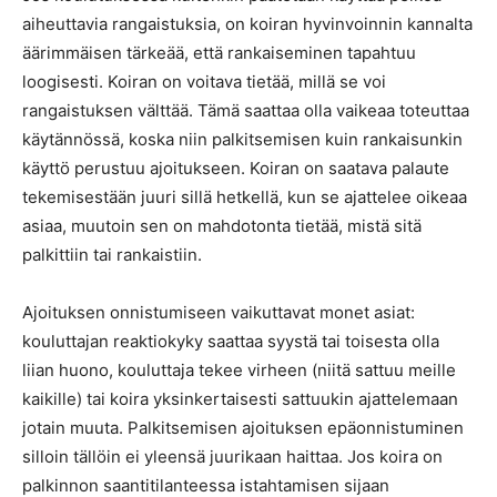
aiheuttavia rangaistuksia, on koiran hyvinvoinnin kannalta
äärimmäisen tärkeää, että rankaiseminen tapahtuu
loogisesti. Koiran on voitava tietää, millä se voi
rangaistuksen välttää. Tämä saattaa olla vaikeaa toteuttaa
käytännössä, koska niin palkitsemisen kuin rankaisunkin
käyttö perustuu ajoitukseen. Koiran on saatava palaute
tekemisestään juuri sillä hetkellä, kun se ajattelee oikeaa
asiaa, muutoin sen on mahdotonta tietää, mistä sitä
palkittiin tai rankaistiin.
Ajoituksen onnistumiseen vaikuttavat monet asiat:
kouluttajan reaktiokyky saattaa syystä tai toisesta olla
liian huono, kouluttaja tekee virheen (niitä sattuu meille
kaikille) tai koira yksinkertaisesti sattuukin ajattelemaan
jotain muuta. Palkitsemisen ajoituksen epäonnistuminen
silloin tällöin ei yleensä juurikaan haittaa. Jos koira on
palkinnon saantitilanteessa istahtamisen sijaan