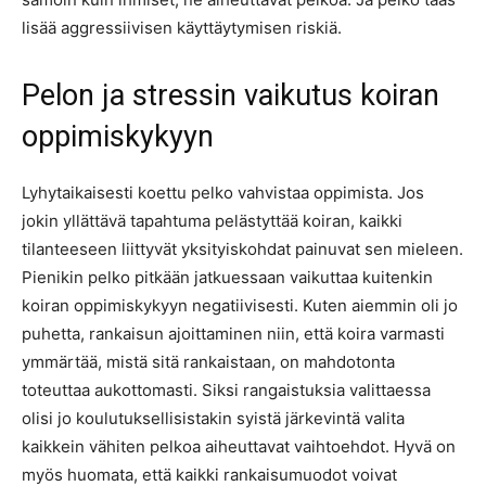
lisää aggressiivisen käyttäytymisen riskiä.
Pelon ja stressin vaikutus koiran
oppimiskykyyn
Lyhytaikaisesti koettu pelko vahvistaa oppimista. Jos
jokin yllättävä tapahtuma pelästyttää koiran, kaikki
tilanteeseen liittyvät yksityiskohdat painuvat sen mieleen.
Pienikin pelko pitkään jatkuessaan vaikuttaa kuitenkin
koiran oppimiskykyyn negatiivisesti. Kuten aiemmin oli jo
puhetta, rankaisun ajoittaminen niin, että koira varmasti
ymmärtää, mistä sitä rankaistaan, on mahdotonta
toteuttaa aukottomasti. Siksi rangaistuksia valittaessa
olisi jo koulutuksellisistakin syistä järkevintä valita
kaikkein vähiten pelkoa aiheuttavat vaihtoehdot. Hyvä on
myös huomata, että kaikki rankaisumuodot voivat