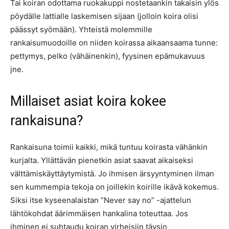
Tai koiran odottama ruokakuppi nostetaankin takaisin ylös
pöydälle lattialle laskemisen sijaan (jolloin koira olisi
päässyt syömään). Yhteistä molemmille
rankaisumuodoille on niiden koirassa aikaansaama tunne:
pettymys, pelko (vähäinenkin), fyysinen epämukavuus
jne.
Millaiset asiat koira kokee
rankaisuna?
Rankaisuna toimii kaikki, mikä tuntuu koirasta vähänkin
kurjalta. Yllättävän pienetkin asiat saavat aikaiseksi
välttämiskäyttäytymistä. Jo ihmisen ärsyyntyminen ilman
sen kummempia tekoja on joillekin koirille ikävä kokemus.
Siksi itse kyseenalaistan ”Never say no” -ajattelun
lähtökohdat äärimmäisen hankalina toteuttaa. Jos
ihminen ei suhtaudu koiran virheisiin täysin