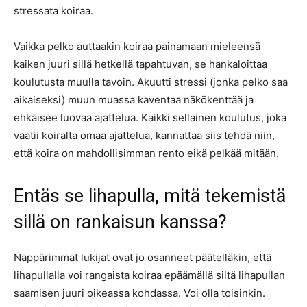
stressata koiraa.
Vaikka pelko auttaakin koiraa painamaan mieleensä
kaiken juuri sillä hetkellä tapahtuvan, se hankaloittaa
koulutusta muulla tavoin. Akuutti stressi (jonka pelko saa
aikaiseksi) muun muassa kaventaa näkökenttää ja
ehkäisee luovaa ajattelua. Kaikki sellainen koulutus, joka
vaatii koiralta omaa ajattelua, kannattaa siis tehdä niin,
että koira on mahdollisimman rento eikä pelkää mitään.
Entäs se lihapulla, mitä tekemistä
sillä on rankaisun kanssa?
Näppärimmät lukijat ovat jo osanneet päätelläkin, että
lihapullalla voi rangaista koiraa epäämällä siltä lihapullan
saamisen juuri oikeassa kohdassa. Voi olla toisinkin.