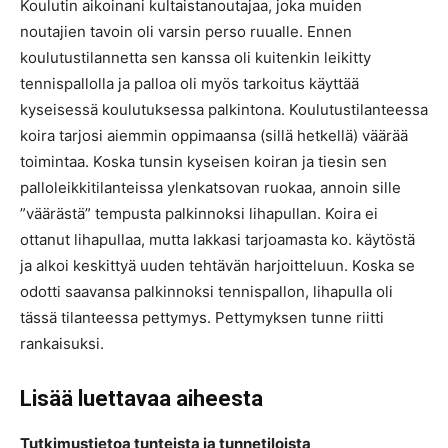
Koulutin aikoinani kultaistanoutajaa, joka muiden
noutajien tavoin oli varsin perso ruualle. Ennen
koulutustilannetta sen kanssa oli kuitenkin leikitty
tennispallolla ja palloa oli myös tarkoitus käyttää
kyseisessä koulutuksessa palkintona. Koulutustilanteessa
koira tarjosi aiemmin oppimaansa (sillä hetkellä) väärää
toimintaa. Koska tunsin kyseisen koiran ja tiesin sen
palloleikkitilanteissa ylenkatsovan ruokaa, annoin sille
”väärästä” tempusta palkinnoksi lihapullan. Koira ei
ottanut lihapullaa, mutta lakkasi tarjoamasta ko. käytöstä
ja alkoi keskittyä uuden tehtävän harjoitteluun. Koska se
odotti saavansa palkinnoksi tennispallon, lihapulla oli
tässä tilanteessa pettymys. Pettymyksen tunne riitti
rankaisuksi.
Lisää luettavaa aiheesta
Tutkimustietoa tunteista ja tunnetiloista