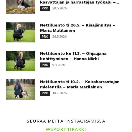
kasvattajan ja harrastajan työkalu –...
28.5.2026
PRO
Nettiluento ti 26.5. – Kisajännitys –
Maria Matilainen
26.5.2026
PRO
Nettiluento ke 11.3. – Ohjaajana
kehittyminen – Hanna Närhi
9.3.2026
PRO
Nettiluento ti 10.2. – Koiraharrastajan
mielentila – Maria Matilainen
10.2.2026
PRO
SEURAA MEITÄ INSTAGRAMISSA
@SPORTTIRAKKI