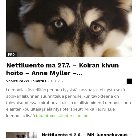
PRO
Nettiluento ma 27.7. – Koiran kivun
hoito – Anne Myller –...
SporttiRakki Toimitus
-
15.6.2026
0
Luennolla käsitellään pennun fyysistä kasvua ja kehitystä sekä
sopivan liikunnan suunnittelua pennulle, kun tavoitteena on
tulevaisuudessa koiraharrastuksiin osallistuminen. Luennoitsijana
eläinten kouluttaja ja eläinfysioterapeutti Milka Tauru. Lue
luennosta lisää
tapahtumakalenteristamme
.
Nettiluento ti 2.6. – MH-luonnekuvaus –