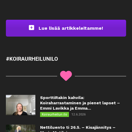
Lue lisää artikkeleitamme!
#KOIRAURHEILUNILO
SporttiRakin kahvila:
Koiraharrastaminen ja pienet lapset –
Emmi Lavikka ja Emma...
12.6.2026
Koiraurheilun ilo
Nettiluento ti 26.5. – Kisajännitys –