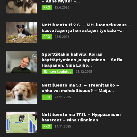
– Anne Myller –...
15.6.2026
PRO
Nettiluento ti 2.6. – MH-luonnekuvaus –
kasvattajan ja harrastajan työkalu –...
28.5.2026
PRO
SporttiRakin kahvila: Koiran
käyttäytyminen ja oppiminen – Sofia
Haapanen, Nina Laiho...
21.12.2025
Eläinten koulutus
Nettiluento ma 5.1. – Treenitauko –
uhka vai mahdollisuus? – Maiju...
23.11.2025
PRO
Nettiluento ma 17.11. – Hyppäämisen
haasteet – Nina Hänninen
14.11.2025
PRO