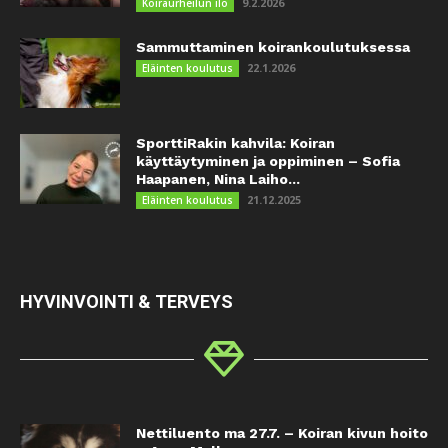
9.2.2026
Koiraurheilun ilo
Sammuttaminen koirankoulutuksessa
22.1.2026
Eläinten koulutus
SporttiRakin kahvila: Koiran
käyttäytyminen ja oppiminen – Sofia
Haapanen, Nina Laiho...
21.12.2025
Eläinten koulutus
HYVINVOINTI & TERVEYS
Nettiluento ma 27.7. – Koiran kivun hoito