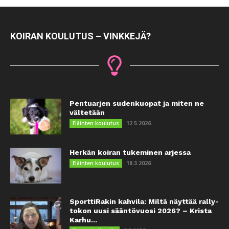
KOIRAN KOULUTUS – VINKKEJÄ?
Pentuarjen sudenkuopat ja miten ne
vältetään
12.5.2026
Eläinten koulutus
Herkän koiran tukeminen arjessa
18.3.2026
Eläinten koulutus
SporttiRakin kahvila: Miltä näyttää rally-
tokon uusi sääntövuosi 2026? – Krista
Karhu...