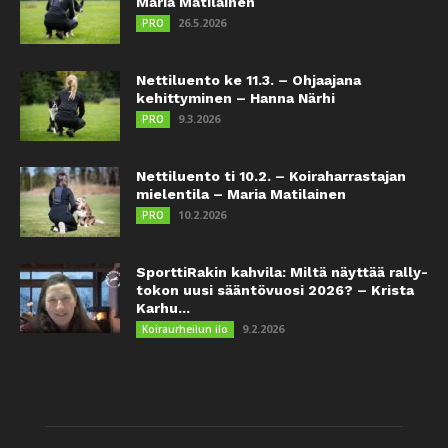
Maria Matilainen
26.5.2026
PRO
Nettiluento ke 11.3. – Ohjaajana
kehittyminen – Hanna Närhi
9.3.2026
PRO
Nettiluento ti 10.2. – Koiraharrastajan
mielentila – Maria Matilainen
10.2.2026
PRO
SporttiRakin kahvila: Miltä näyttää rally-
tokon uusi sääntövuosi 2026? – Krista
Karhu...
9.2.2026
Koiraurheilun ilo