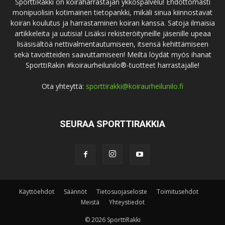
SporttiRakki on koiraharrastajan ykköspalvelu! Ehdottomasti
monipuolisin kotimainen tietopankki, mikäli sinua kiinnostavat
koiran koulutus ja harrastaminen koiran kanssa. Satoja ilmaisia
artikkeleita ja uutisia! Lisäksi rekisteröityneille jäsenille upeaa
lisäsisältöä nettivalmentautumiseen, itsensä kehittämiseen
sekä tavoitteiden saavuttamiseen! Meiltä löydät myös ihanat
SporttiRakin #koiraurheilunilo®-tuotteet harrastajalle!
Ota yhteyttä:
sporttirakki@koiraurheilunilo.fi
SEURAA SPORTTIRAKKIA
Käyttöehdot
Säännöt
Tietosuojaseloste
Toimitusehdot
Meistä
Yhteystiedot
© 2026 SporttiRakki