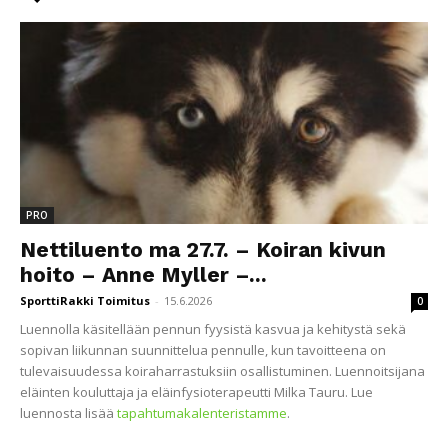
PRO
Nettiluento ma 27.7. – Koiran kivun
hoito – Anne Myller –...
SporttiRakki Toimitus
-
15.6.2026
0
Luennolla käsitellään pennun fyysistä kasvua ja kehitystä sekä
sopivan liikunnan suunnittelua pennulle, kun tavoitteena on
tulevaisuudessa koiraharrastuksiin osallistuminen. Luennoitsijana
eläinten kouluttaja ja eläinfysioterapeutti Milka Tauru. Lue
luennosta lisää
tapahtumakalenteristamme
.