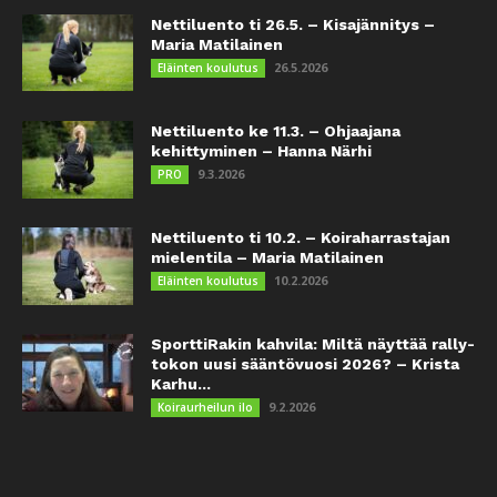
Nettiluento ti 26.5. – Kisajännitys –
Maria Matilainen
26.5.2026
Eläinten koulutus
Nettiluento ke 11.3. – Ohjaajana
kehittyminen – Hanna Närhi
9.3.2026
PRO
Nettiluento ti 10.2. – Koiraharrastajan
mielentila – Maria Matilainen
10.2.2026
Eläinten koulutus
SporttiRakin kahvila: Miltä näyttää rally-
tokon uusi sääntövuosi 2026? – Krista
Karhu...
9.2.2026
Koiraurheilun ilo