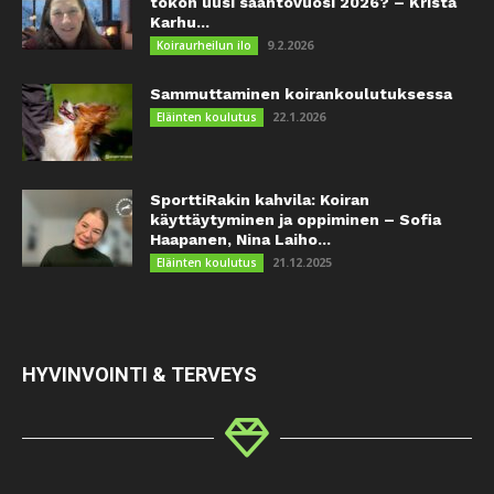
tokon uusi sääntövuosi 2026? – Krista
Karhu...
9.2.2026
Koiraurheilun ilo
Sammuttaminen koirankoulutuksessa
22.1.2026
Eläinten koulutus
SporttiRakin kahvila: Koiran
käyttäytyminen ja oppiminen – Sofia
Haapanen, Nina Laiho...
21.12.2025
Eläinten koulutus
HYVINVOINTI & TERVEYS