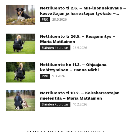
Nettiluento ti 2.6. – MH-luonnekuvaus –
kasvattajan ja harrastajan työkalu –...
28.5.2026
PRO
Nettiluento ti 26.5. – Kisajännitys –
Maria Matilainen
26.5.2026
Eläinten koulutus
Nettiluento ke 11.3. – Ohjaajana
kehittyminen – Hanna Närhi
9.3.2026
PRO
Nettiluento ti 10.2. – Koiraharrastajan
mielentila – Maria Matilainen
10.2.2026
Eläinten koulutus
SEURAA MEITÄ INSTAGRAMISSA