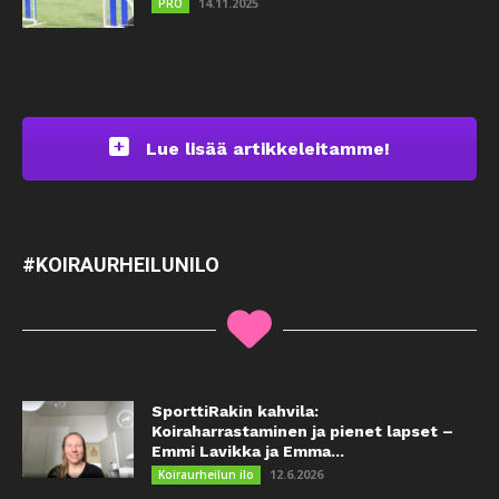
14.11.2025
PRO
Lue lisää artikkeleitamme!
#KOIRAURHEILUNILO
SporttiRakin kahvila:
Koiraharrastaminen ja pienet lapset –
Emmi Lavikka ja Emma...
12.6.2026
Koiraurheilun ilo