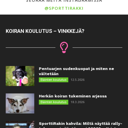
@SPORTTIRAKKI
KOIRAN KOULUTUS – VINKKEJÄ?
Pentuarjen sudenkuopat ja miten ne
vältetään
12.5.2026
Eläinten koulutus
Herkän koiran tukeminen arjessa
18.3.2026
Eläinten koulutus
SporttiRakin kahvila: Miltä näyttää rally-