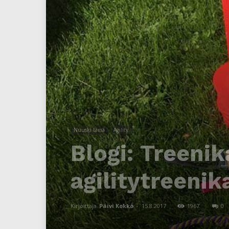
Nuuski tämä
Agility
Blogi: Treenik
agilitytreenik
Kirjoittaja
Päivi Kokko
-
15.8.2017
1967
0