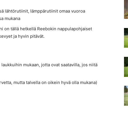
sä lähtörutiinit, lämppärutiinit omaa vuoroa
ssa mukana
ni on tällä hetkellä Reebokin nappulapohjaiset
evyet ja hyvin pitävät.
 laukkuihin mukaan, jotta ovat saatavilla, jos niitä
rvetta, mutta talvella on oikein hyvä olla mukana)