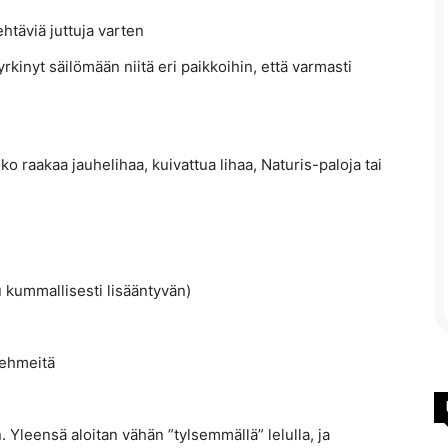
täviä juttuja varten
yrkinyt säilömään niitä eri paikkoihin, että varmasti
o raakaa jauhelihaa, kuivattua lihaa, Naturis-paloja tai
u kummallisesti lisääntyvän)
 pehmeitä
 Yleensä aloitan vähän ”tylsemmällä” lelulla, ja