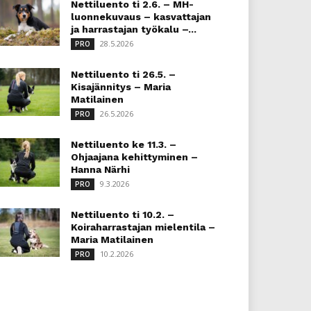
Nettiluento ti 2.6. – MH-
luonnekuvaus – kasvattajan
ja harrastajan työkalu –...
28.5.2026
PRO
Nettiluento ti 26.5. –
Kisajännitys – Maria
Matilainen
26.5.2026
PRO
Nettiluento ke 11.3. –
Ohjaajana kehittyminen –
Hanna Närhi
9.3.2026
PRO
Nettiluento ti 10.2. –
Koiraharrastajan mielentila –
Maria Matilainen
10.2.2026
PRO