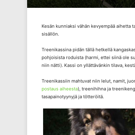
Kesän kunniaksi vähän kevyempää aihetta tarj
sisällön.
Treenikassina pidän tällä hetkellä kangaskass
pohjoisista roduista (harmi, ettei siinä ole s
niin nätti). Kassi on yllättävänkin tilava, ke
Treenikassiin mahtuvat niin lelut, namit, ju
postaus aiheesta
), treenihihna ja treenike
tasapainotyynyjä ja tötteröitä.