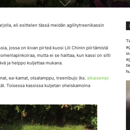
olla, eli esittelen tässä meidän agilitytreenikassin
Ti
ag
ia, jossa on kivan pirteä kuosi Lili Chinin piirtämistä
uu
uomenlapinkoiraa, mutta ei se haittaa, kun kassi on silti
ag
stävä ja helppo kuljettaa mukana.
ti
hu
omat, ea-kamat, otsalamppu, treenibujo (ks.
aikaisempi
ngät. Toisessa kassissa kuljetan oheiskamoina