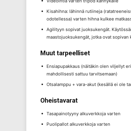
Videointia varten tripod kännykälle
Kisahihna: lähinnä rutiineja (ratatreeneis
odotellessa) varten hihna kulkee matka
Agilityyn sopivat juoksukengät. Käytössä
maastojuoksukengät, jotka ovat sopivan k
Muut tarpeelliset
Ensiapupakkaus (näitäkin olen viljellyt eri
mahdollisesti sattuu tarvitsemaan)
Otsalamppu + vara-akut (kesällä ei ole ta
Oheistavarat
Tasapainotyyny alkuverkkoja varten
Puolipallot alkuverkkoja varten