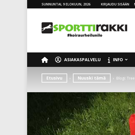
SUNNUNTAI, 9 ELOKUUN, 2026
KIRJAUDU SISÄÄN
SporttiRakki
ASIAKASPALVELU
INFO
Etusivu
Nuuski tämä
Blogi: Tree