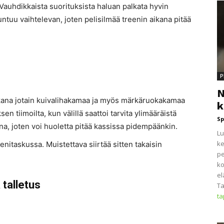
auhdikkaista suorituksista haluan palkata hyvin
 tuntuu vaihtelevan, joten pelisilmää treenin aikana pitää
P
N
ukana jotain kuivalihakamaa ja myös märkäruokakamaa
k
en tiimoilta, kun välillä saattoi tarvita ylimääräistä
Sp
na, joten voi huoletta pitää kassissa pidempäänkin.
Lu
ke
nitaskussa. Muistettava siirtää sitten takaisin
pe
ko
el
 talletus
Ta
t