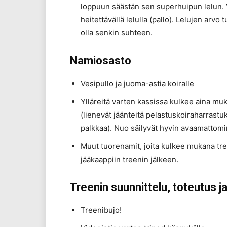
loppuun säästän sen superhuipun lelun. V
heitettävällä lelulla (pallo). Lelujen arvo
olla senkin suhteen.
Namiosasto
Vesipullo ja juoma-astia koiralle
Ylläreitä varten kassissa kulkee aina m
(lienevät jäänteitä pelastuskoiraharrastuks
palkkaa). Nuo säilyvät hyvin avaamattomi
Muut tuorenamit, joita kulkee mukana tree
jääkaappiin treenin jälkeen.
Treenin suunnittelu, toteutus ja
Treenibujo!