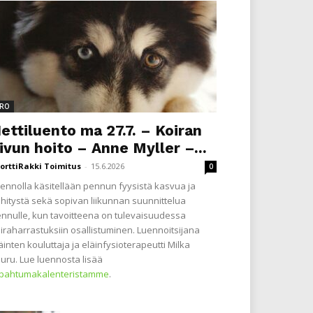
RO
ettiluento ma 27.7. – Koiran
ivun hoito – Anne Myller –...
orttiRakki Toimitus
-
15.6.2026
0
ennolla käsitellään pennun fyysistä kasvua ja
hitystä sekä sopivan liikunnan suunnittelua
nnulle, kun tavoitteena on tulevaisuudessa
iraharrastuksiin osallistuminen. Luennoitsijana
äinten kouluttaja ja eläinfysioterapeutti Milka
uru. Lue luennosta lisää
apahtumakalenteristamme
.