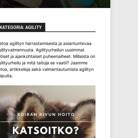
KATEGORIA: AGILITY
etoa agilityn harrastamisesta ja asiantuntevaa
ilityvalmennusta. Agilityurheilun uusimmat
tiset ja ajankohtaiset puheenaiheet. Millaista on
ilityurheilu ja mitä taitoja se vaatii? Jaamme
etoa, artikkeleja sekä valmentautumista agilityn
ipulta.