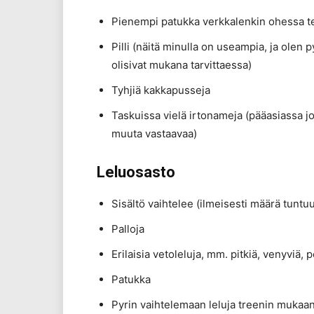
Pienempi patukka verkkalenkin ohessa teh
Pilli (näitä minulla on useampia, ja olen p
olisivat mukana tarvittaessa)
Tyhjiä kakkapusseja
Taskuissa vielä irtonameja (pääasiassa jok
muuta vastaavaa)
Leluosasto
Sisältö vaihtelee (ilmeisesti määrä tuntu
Palloja
Erilaisia vetoleluja, mm. pitkiä, venyviä,
Patukka
Pyrin vaihtelemaan leluja treenin mukaan.