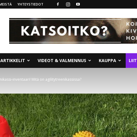
MEISTÄ
YHTEYSTIEDOT
ARTIKKELIT
VIDEOT & VALMENNUS
KAUPPA
LII
nikassi-inventaari! Mitä on agilitytreenikassissa?