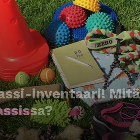
assi-inventaari! Mit
assissa?