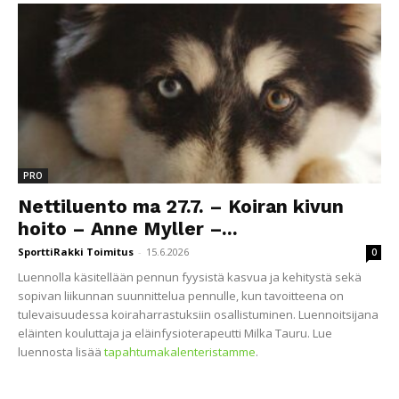
PRO
Nettiluento ma 27.7. – Koiran kivun
hoito – Anne Myller –...
SporttiRakki Toimitus
-
15.6.2026
0
Luennolla käsitellään pennun fyysistä kasvua ja kehitystä sekä
sopivan liikunnan suunnittelua pennulle, kun tavoitteena on
tulevaisuudessa koiraharrastuksiin osallistuminen. Luennoitsijana
eläinten kouluttaja ja eläinfysioterapeutti Milka Tauru. Lue
luennosta lisää
tapahtumakalenteristamme
.