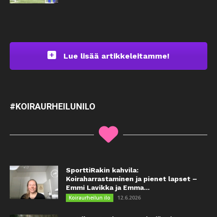
Lue lisää artikkeleitamme!
#KOIRAURHEILUNILO
SporttiRakin kahvila:
Koiraharrastaminen ja pienet lapset –
Emmi Lavikka ja Emma...
12.6.2026
Koiraurheilun ilo