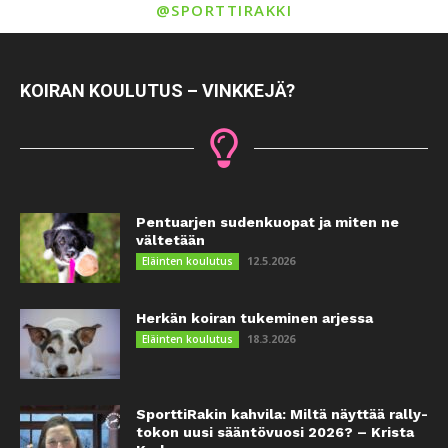
@SPORTTIRAKKI
KOIRAN KOULUTUS – VINKKEJÄ?
Pentuarjen sudenkuopat ja miten ne
vältetään
12.5.2026
Eläinten koulutus
Herkän koiran tukeminen arjessa
18.3.2026
Eläinten koulutus
SporttiRakin kahvila: Miltä näyttää rally-
tokon uusi sääntövuosi 2026? – Krista