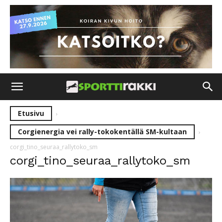
Etusivu
Corgienergia vei rally-tokokentällä SM-kultaan
corgi_tino_seuraa_rallytoko_sm
corgi_tino_seuraa_rallytoko_sm