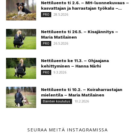
Nettiluento ti 2.6. – MH-luonnekuvaus –
kasvattajan ja harrastajan työkalu –...
28.5.2026
PRO
Nettiluento ti 26.5. – Kisajännitys –
Maria Matilainen
26.5.2026
PRO
Nettiluento ke 11.3. – Ohjaajana
kehittyminen – Hanna Närhi
9.3.2026
PRO
Nettiluento ti 10.2. – Koiraharrastajan
mielentila – Maria Matilainen
10.2.2026
Eläinten koulutus
SEURAA MEITÄ INSTAGRAMISSA