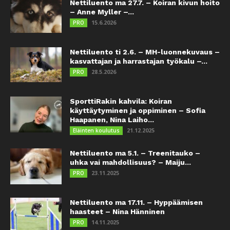
Nettiluento ma 27.7. – Koiran kivun hoito
– Anne Myller –...
15.6.2026
PRO
Nettiluento ti 2.6. – MH-luonnekuvaus –
kasvattajan ja harrastajan työkalu –...
28.5.2026
PRO
SporttiRakin kahvila: Koiran
käyttäytyminen ja oppiminen – Sofia
Haapanen, Nina Laiho...
21.12.2025
Eläinten koulutus
Nettiluento ma 5.1. – Treenitauko –
uhka vai mahdollisuus? – Maiju...
23.11.2025
PRO
Nettiluento ma 17.11. – Hyppäämisen
haasteet – Nina Hänninen
14.11.2025
PRO