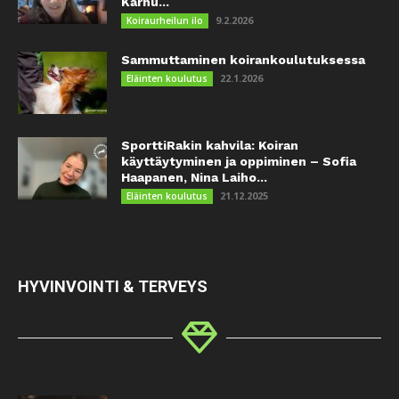
Karhu...
9.2.2026
Koiraurheilun ilo
Sammuttaminen koirankoulutuksessa
22.1.2026
Eläinten koulutus
SporttiRakin kahvila: Koiran
käyttäytyminen ja oppiminen – Sofia
Haapanen, Nina Laiho...
21.12.2025
Eläinten koulutus
HYVINVOINTI & TERVEYS