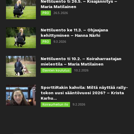
Nettiluento ti 26.5. – Kisajännitys –
Maria Matilainen
26.5.2026
PRO
Nettiluento ke 11.3. – Ohjaajana
kehittyminen – Hanna Närhi
9.3.2026
PRO
Nettiluento ti 10.2. – Koiraharrastajan
mielentila – Maria Matilainen
10.2.2026
Eläinten koulutus
SporttiRakin kahvila: Miltä näyttää rally-
tokon uusi sääntövuosi 2026? – Krista
Karhu...
9.2.2026
Koiraurheilun ilo