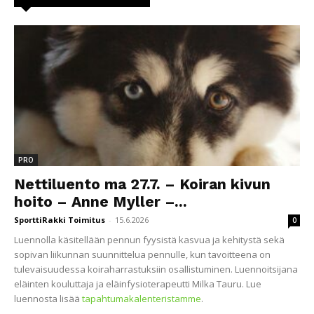
PRO
Nettiluento ma 27.7. – Koiran kivun
hoito – Anne Myller –...
SporttiRakki Toimitus
-
15.6.2026
0
Luennolla käsitellään pennun fyysistä kasvua ja kehitystä sekä
sopivan liikunnan suunnittelua pennulle, kun tavoitteena on
tulevaisuudessa koiraharrastuksiin osallistuminen. Luennoitsijana
eläinten kouluttaja ja eläinfysioterapeutti Milka Tauru. Lue
luennosta lisää
tapahtumakalenteristamme
.