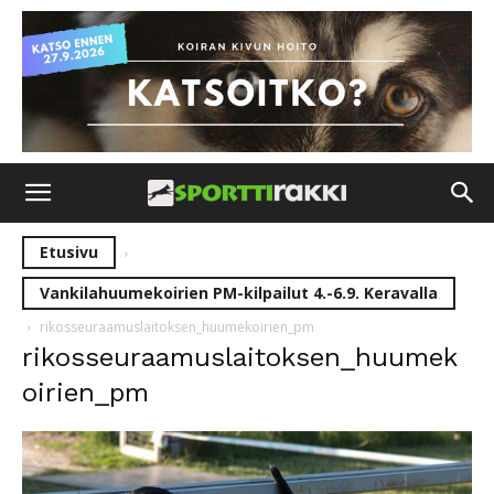
Etusivu
Vankilahuumekoirien PM-kilpailut 4.-6.9. Keravalla
rikosseuraamuslaitoksen_huumekoirien_pm
rikosseuraamuslaitoksen_huumek
oirien_pm