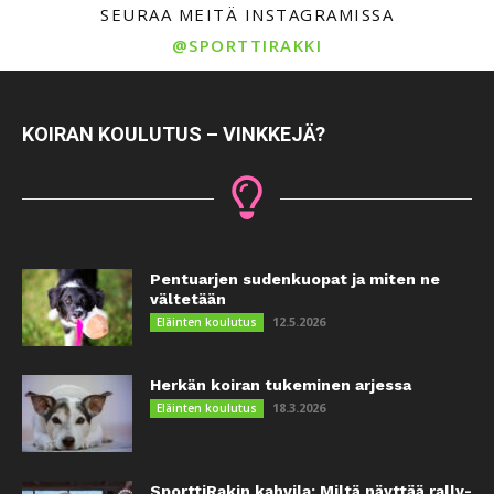
SEURAA MEITÄ INSTAGRAMISSA
@SPORTTIRAKKI
KOIRAN KOULUTUS – VINKKEJÄ?
Pentuarjen sudenkuopat ja miten ne
vältetään
12.5.2026
Eläinten koulutus
Herkän koiran tukeminen arjessa
18.3.2026
Eläinten koulutus
SporttiRakin kahvila: Miltä näyttää rally-