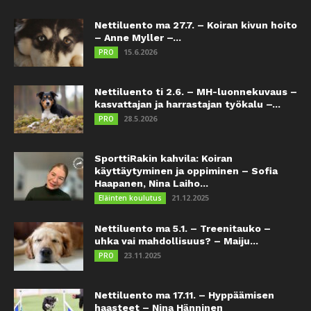
Nettiluento ma 27.7. – Koiran kivun hoito
– Anne Myller –...
15.6.2026
PRO
Nettiluento ti 2.6. – MH-luonnekuvaus –
kasvattajan ja harrastajan työkalu –...
28.5.2026
PRO
SporttiRakin kahvila: Koiran
käyttäytyminen ja oppiminen – Sofia
Haapanen, Nina Laiho...
21.12.2025
Eläinten koulutus
Nettiluento ma 5.1. – Treenitauko –
uhka vai mahdollisuus? – Maiju...
23.11.2025
PRO
Nettiluento ma 17.11. – Hyppäämisen
haasteet – Nina Hänninen