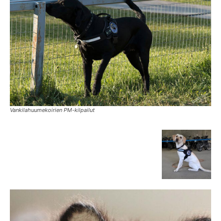
Vankilahuumekoirien PM-kilpailut