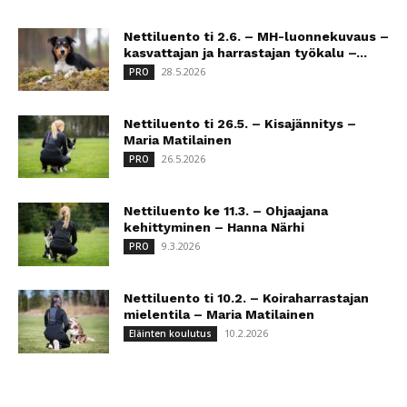
Nettiluento ti 2.6. – MH-luonnekuvaus –
kasvattajan ja harrastajan työkalu –...
28.5.2026
PRO
Nettiluento ti 26.5. – Kisajännitys –
Maria Matilainen
26.5.2026
PRO
Nettiluento ke 11.3. – Ohjaajana
kehittyminen – Hanna Närhi
9.3.2026
PRO
Nettiluento ti 10.2. – Koiraharrastajan
mielentila – Maria Matilainen
10.2.2026
Eläinten koulutus