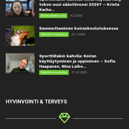
tokon uusi sääntövuosi 2026? – Krista
Karhu...
9.2.2026
Koiraurheilun ilo
Sammuttaminen koirankoulutuksessa
22.1.2026
Eläinten koulutus
SporttiRakin kahvila: Koiran
käyttäytyminen ja oppiminen – Sofia
Haapanen, Nina Laiho...
21.12.2025
Eläinten koulutus
HYVINVOINTI & TERVEYS