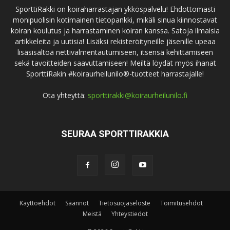
SporttiRakki on koiraharrastajan ykköspalvelu! Ehdottomasti
monipuolisin kotimainen tietopankki, mikäli sinua kiinnostavat
koiran koulutus ja harrastaminen koiran kanssa. Satoja ilmaisia
artikkeleita ja uutisia! Lisäksi rekisteröityneille jäsenille upeaa
lisäsisältöä nettivalmentautumiseen, itsensä kehittämiseen
sekä tavoitteiden saavuttamiseen! Meiltä löydät myös ihanat
SporttiRakin #koiraurheilunilo®-tuotteet harrastajalle!
Ota yhteyttä:
sporttirakki@koiraurheilunilo.fi
SEURAA SPORTTIRAKKIA
Käyttöehdot
Säännöt
Tietosuojaseloste
Toimitusehdot
Meistä
Yhteystiedot