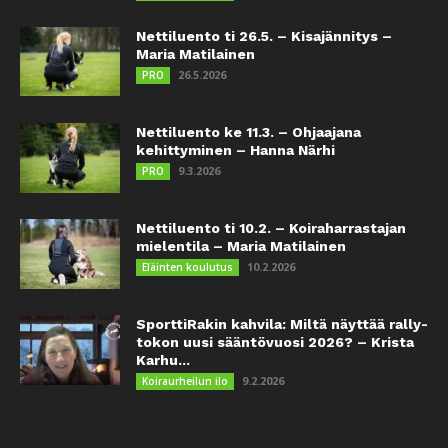
Nettiluento ti 26.5. – Kisajännitys –
Maria Matilainen
26.5.2026
PRO
Nettiluento ke 11.3. – Ohjaajana
kehittyminen – Hanna Närhi
9.3.2026
PRO
Nettiluento ti 10.2. – Koiraharrastajan
mielentila – Maria Matilainen
10.2.2026
Eläinten koulutus
SporttiRakin kahvila: Miltä näyttää rally-
tokon uusi sääntövuosi 2026? – Krista
Karhu...
9.2.2026
Koiraurheilun ilo