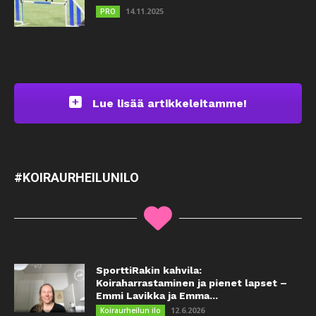
14.11.2025
PRO
Lue lisää artikkeleitamme!
#KOIRAURHEILUNILO
SporttiRakin kahvila:
Koiraharrastaminen ja pienet lapset –
Emmi Lavikka ja Emma...
12.6.2026
Koiraurheilun ilo