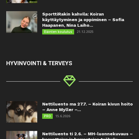
SporttiRakin kahvila: Koiran
käyttäytyminen ja oppiminen – Sofia
Haapanen, Nina Laiho...
21.12.2025
Eläinten koulutus
HYVINVOINTI & TERVEYS
Nettiluento ma 27.7. – Koiran kivun hoito
– Anne Myller –...
15.6.2026
PRO
Nettiluento ti 2.6. – MH-luonnekuvaus –