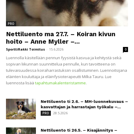
PRO
Nettiluento ma 27.7. – Koiran kivun
hoito – Anne Myller –...
SporttiRakki Toimitus
-
15.6.2026
0
Luennolla käsitellään pennun fyysistä kasvua ja kehitystä sekä
sopivan liikunnan suunnittelua pennulle, kun tavoitteena on
tulevaisuudessa koiraharrastuksiin osallistuminen. Luennoitsijana
eläinten kouluttaja ja eläinfysioterapeutti Milka Tauru. Lue
luennosta lisää
tapahtumakalenteristamme
.
Nettiluento ti 2.6. – MH-luonnekuvaus –
kasvattajan ja harrastajan työkalu –...
28.5.2026
PRO
Nettiluento ti 26.5. – Kisajännitys –