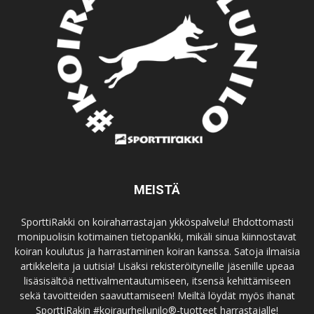
MEISTÄ
SporttiRakki on koiraharrastajan ykköspalvelu! Ehdottomasti
monipuolisin kotimainen tietopankki, mikäli sinua kiinnostavat
koiran koulutus ja harrastaminen koiran kanssa. Satoja ilmaisia
artikkeleita ja uutisia! Lisäksi rekisteröityneille jäsenille upeaa
lisäsisältöä nettivalmentautumiseen, itsensä kehittämiseen
sekä tavoitteiden saavuttamiseen! Meiltä löydät myös ihanat
SporttiRakin #koiraurheilunilo®-tuotteet harrastajalle!