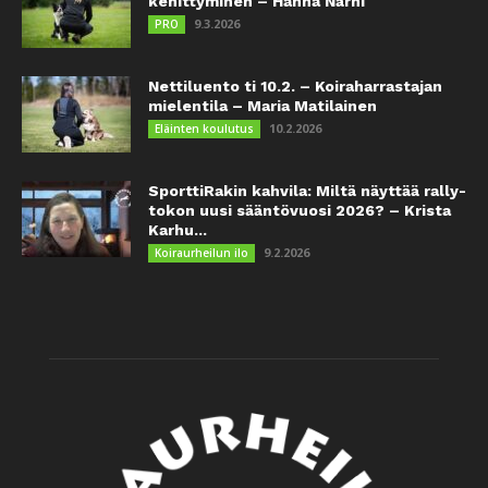
kehittyminen – Hanna Närhi
9.3.2026
PRO
Nettiluento ti 10.2. – Koiraharrastajan
mielentila – Maria Matilainen
10.2.2026
Eläinten koulutus
SporttiRakin kahvila: Miltä näyttää rally-
tokon uusi sääntövuosi 2026? – Krista
Karhu...
9.2.2026
Koiraurheilun ilo