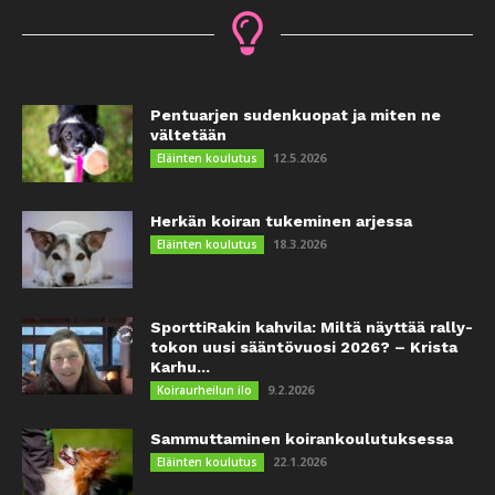
Pentuarjen sudenkuopat ja miten ne
vältetään
12.5.2026
Eläinten koulutus
Herkän koiran tukeminen arjessa
18.3.2026
Eläinten koulutus
SporttiRakin kahvila: Miltä näyttää rally-
tokon uusi sääntövuosi 2026? – Krista
Karhu...
9.2.2026
Koiraurheilun ilo
Sammuttaminen koirankoulutuksessa
22.1.2026
Eläinten koulutus