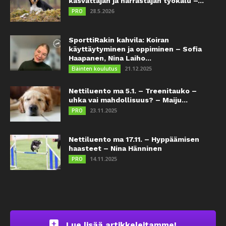
kasvattajan ja harrastajan työkalu –...
28.5.2026
PRO
SporttiRakin kahvila: Koiran
käyttäytyminen ja oppiminen – Sofia
Haapanen, Nina Laiho...
21.12.2025
Eläinten koulutus
Nettiluento ma 5.1. – Treenitauko –
uhka vai mahdollisuus? – Maiju...
23.11.2025
PRO
Nettiluento ma 17.11. – Hyppäämisen
haasteet – Nina Hänninen
14.11.2025
PRO
Lue lisää artikkeleitamme!