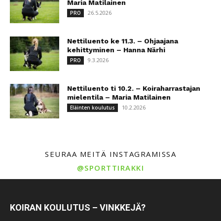
Maria Matilainen
26.5.2026
PRO
Nettiluento ke 11.3. – Ohjaajana
kehittyminen – Hanna Närhi
9.3.2026
PRO
Nettiluento ti 10.2. – Koiraharrastajan
mielentila – Maria Matilainen
10.2.2026
Eläinten koulutus
SEURAA MEITÄ INSTAGRAMISSA
@SPORTTIRAKKI
KOIRAN KOULUTUS – VINKKEJÄ?