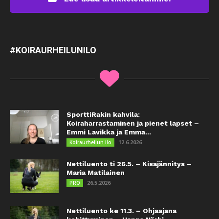
#KOIRAURHEILUNILO
SporttiRakin kahvila:
Koiraharrastaminen ja pienet lapset –
Emmi Lavikka ja Emma...
12.6.2026
Koiraurheilun ilo
Nettiluento ti 26.5. – Kisajännitys –
Maria Matilainen
26.5.2026
PRO
Nettiluento ke 11.3. – Ohjaajana